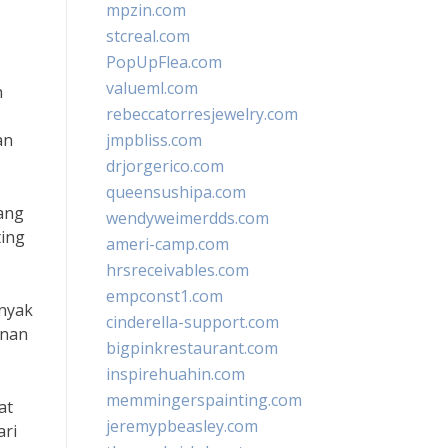
mpzin.com
stcreal.com
PopUpFlea.com
valueml.com
h
rebeccatorresjewelry.com
an
jmpbliss.com
drjorgerico.com
queensushipa.com
yang
wendyweimerdds.com
ting
ameri-camp.com
hrsreceivables.com
empconst1.com
nyak
cinderella-support.com
anan
bigpinkrestaurant.com
inspirehuahin.com
memmingerspainting.com
at
jeremypbeasley.com
ari