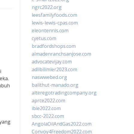
ngrc2022.org
leesfamilyfoods.com
lewis-lewis-cpas.com
eleontennis.com
cyetus.com
bradfordshops.com
almadenranchsanjose.com
advocatevijay.com
adlibilimler2023.com
i
naswwebed.org
eka.
balithut-manado.org
umbuh
alteregotradingcompany.org
aprce2022.com
ibie2022.com
sbcc-2022.com
 yang
AngolaOilAndGas2022.com
Convoy4Freedom2022.com