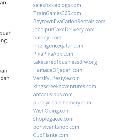
dan
salesforceblogs.com
TrainGames365.com
BaytownEvaCationRentals.com
JabalpurCakeDelivery.com
 buah
halobjd.com
ang
intelligenceqatar.com
PikaPikaApp.com
takecareofbusinessdfw.org
HamadaOfJapan.com
han
 dan
VersifyLifestyle.com
kingscreekadventures.com
antaeuslabs.com
purelycleanchemdry.com
WishOping.com
shoplegacee.com
bonvivantshop.com
CupPlante.com