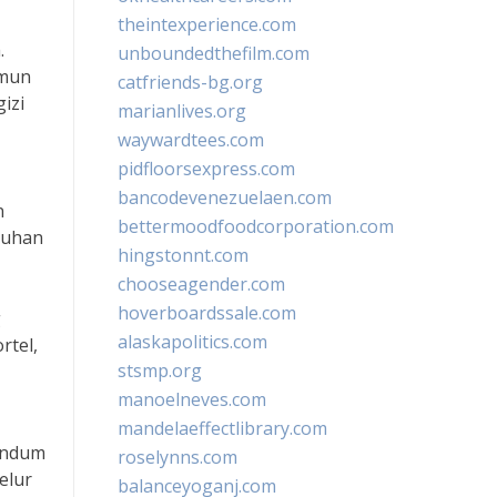
theintexperience.com
.
unboundedthefilm.com
amun
catfriends-bg.org
izi
marianlives.org
waywardtees.com
pidfloorsexpress.com
bancodevenezuelaen.com
n
bettermoodfoodcorporation.com
buhan
hingstonnt.com
chooseagender.com
hoverboardssale.com
g
alaskapolitics.com
rtel,
stsmp.org
manoelneves.com
mandelaeffectlibrary.com
gandum
roselynns.com
elur
balanceyoganj.com