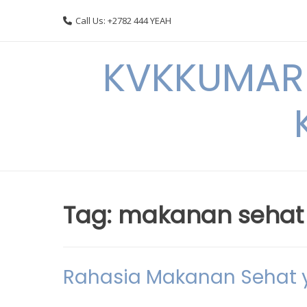
Skip
Call Us: +2782 444 YEAH
to
content
KVKKUMARI 
Tag:
makanan sehat 
Rahasia Makanan Sehat 