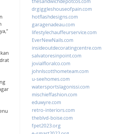
thesandwichdepotcos.com
drgiggleshouseofpain.com
an
hotflashdesigns.com
n
garagenadeau.com
ya,”
lifestylechauffeurservice.com
EverNewNails.com
insideoutdecoratingcentre.com
akan
salvatoresinpoint.com
drat
jovialfloralco.com
johnlscotthometeam.com
u-seehomes.com
ang
watersportslagonissi.com
agar
mischieffashion.com
eduwyre.com
retro-interiors.com
menu
theblvd-boise.com
fpet2023.org
e-smart2022.org