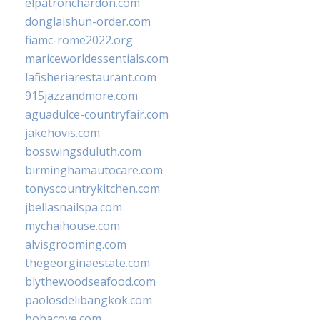
elpatronchardon.com
donglaishun-order.com
fiamc-rome2022.org
mariceworldessentials.com
lafisheriarestaurant.com
915jazzandmore.com
aguadulce-countryfair.com
jakehovis.com
bosswingsduluth.com
birminghamautocare.com
tonyscountrykitchen.com
jbellasnailspa.com
mychaihouse.com
alvisgrooming.com
thegeorginaestate.com
blythewoodseafood.com
paolosdelibangkok.com
bobacove.com