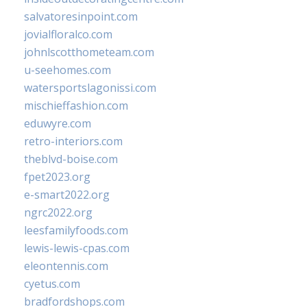
salvatoresinpoint.com
jovialfloralco.com
johnlscotthometeam.com
u-seehomes.com
watersportslagonissi.com
mischieffashion.com
eduwyre.com
retro-interiors.com
theblvd-boise.com
fpet2023.org
e-smart2022.org
ngrc2022.org
leesfamilyfoods.com
lewis-lewis-cpas.com
eleontennis.com
cyetus.com
bradfordshops.com