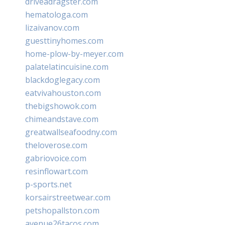
driveadragster.com
hematologa.com
lizaivanov.com
guesttinyhomes.com
home-plow-by-meyer.com
palatelatincuisine.com
blackdoglegacy.com
eatvivahouston.com
thebigshowok.com
chimeandstave.com
greatwallseafoodny.com
theloverose.com
gabriovoice.com
resinflowart.com
p-sports.net
korsairstreetwear.com
petshopallston.com
avenue26tacos.com