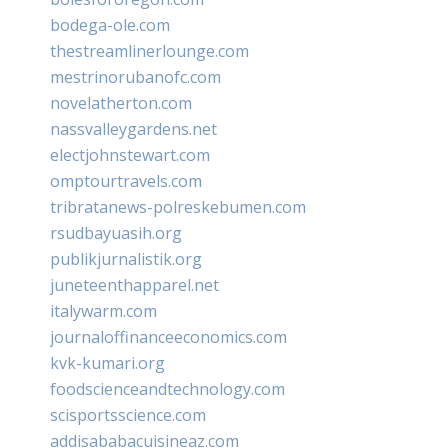
bodega-ole.com
thestreamlinerlounge.com
mestrinorubanofc.com
novelatherton.com
nassvalleygardens.net
electjohnstewart.com
omptourtravels.com
tribratanews-polreskebumen.com
rsudbayuasih.org
publikjurnalistik.org
juneteenthapparel.net
italywarm.com
journaloffinanceeconomics.com
kvk-kumari.org
foodscienceandtechnology.com
scisportsscience.com
addisababacuisineaz.com