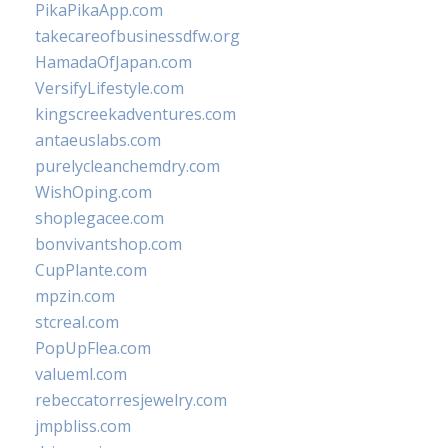
PikaPikaApp.com
takecareofbusinessdfw.org
HamadaOfJapan.com
VersifyLifestyle.com
kingscreekadventures.com
antaeuslabs.com
purelycleanchemdry.com
WishOping.com
shoplegacee.com
bonvivantshop.com
CupPlante.com
mpzin.com
stcreal.com
PopUpFlea.com
valueml.com
rebeccatorresjewelry.com
jmpbliss.com