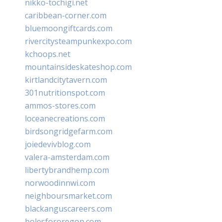
nikko-tochigi.net
caribbean-corner.com
bluemoongiftcards.com
rivercitysteampunkexpo.com
kchoops.net
mountainsideskateshop.com
kirtlandcitytavern.com
301nutritionspot.com
ammos-stores.com
loceanecreations.com
birdsongridgefarm.com
joiedevivblog.com
valera-amsterdam.com
libertybrandhemp.com
norwoodinnwi.com
neighboursmarket.com
blackanguscareers.com
bolesfororegon.com