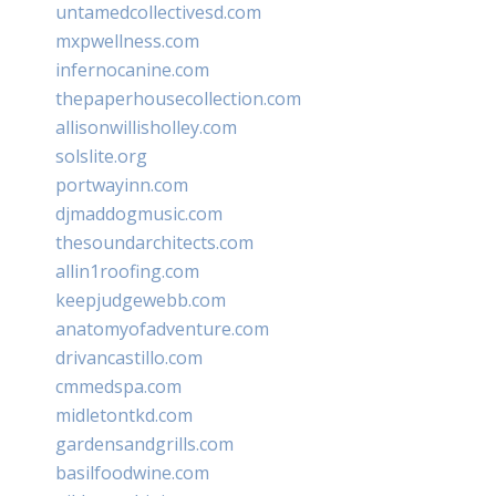
untamedcollectivesd.com
mxpwellness.com
infernocanine.com
thepaperhousecollection.com
allisonwillisholley.com
solslite.org
portwayinn.com
djmaddogmusic.com
thesoundarchitects.com
allin1roofing.com
keepjudgewebb.com
anatomyofadventure.com
drivancastillo.com
cmmedspa.com
midletontkd.com
gardensandgrills.com
basilfoodwine.com