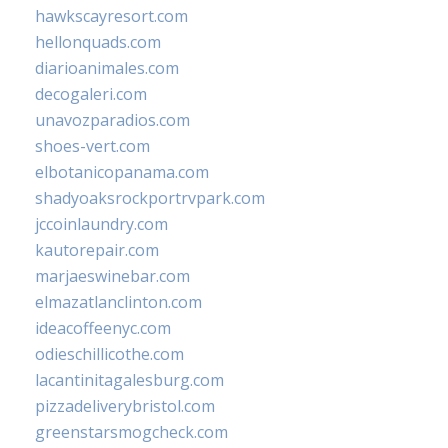
hawkscayresort.com
hellonquads.com
diarioanimales.com
decogaleri.com
unavozparadios.com
shoes-vert.com
elbotanicopanama.com
shadyoaksrockportrvpark.com
jccoinlaundry.com
kautorepair.com
marjaeswinebar.com
elmazatlanclinton.com
ideacoffeenyc.com
odieschillicothe.com
lacantinitagalesburg.com
pizzadeliverybristol.com
greenstarsmogcheck.com