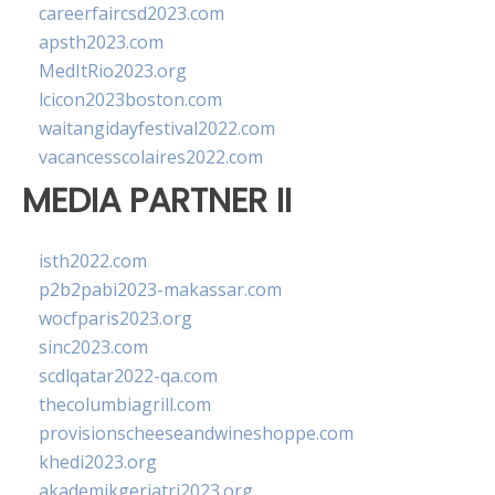
careerfaircsd2023.com
apsth2023.com
MedItRio2023.org
lcicon2023boston.com
waitangidayfestival2022.com
vacancesscolaires2022.com
MEDIA PARTNER II
isth2022.com
p2b2pabi2023-makassar.com
wocfparis2023.org
sinc2023.com
scdlqatar2022-qa.com
thecolumbiagrill.com
provisionscheeseandwineshoppe.com
khedi2023.org
akademikgeriatri2023.org