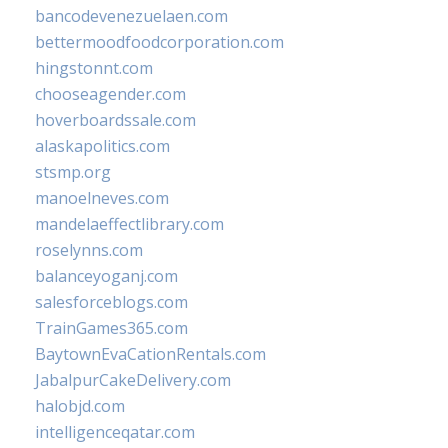
bancodevenezuelaen.com
bettermoodfoodcorporation.com
hingstonnt.com
chooseagender.com
hoverboardssale.com
alaskapolitics.com
stsmp.org
manoelneves.com
mandelaeffectlibrary.com
roselynns.com
balanceyoganj.com
salesforceblogs.com
TrainGames365.com
BaytownEvaCationRentals.com
JabalpurCakeDelivery.com
halobjd.com
intelligenceqatar.com