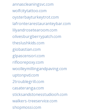
annascleaningsvc.com
wolfcitytattoo.com
oysterbayturkeytrot.com
lafronterarestauranteybar.com
lilyandrosetearoom.com
olivesburgberrypatch.com
theslushkids.com
giobastian.com
glpascensori.com
rifloorepoxy.com
woolleymillingandpaving.com
uptonpvd.com
2troublegrill.com
casateranga.com
sticksandstonesstudiooh.com
walkers-treeservice.com
shopmossi.com