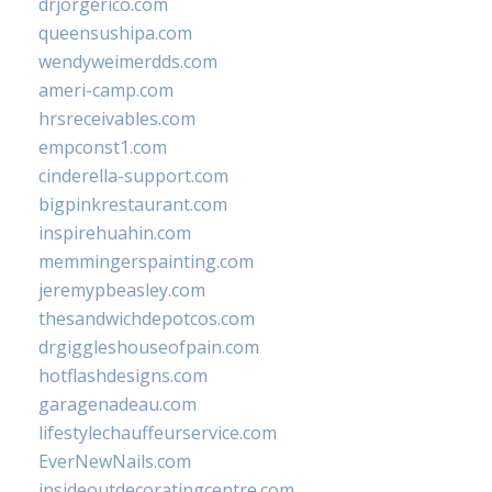
drjorgerico.com
queensushipa.com
wendyweimerdds.com
ameri-camp.com
hrsreceivables.com
empconst1.com
cinderella-support.com
bigpinkrestaurant.com
inspirehuahin.com
memmingerspainting.com
jeremypbeasley.com
thesandwichdepotcos.com
drgiggleshouseofpain.com
hotflashdesigns.com
garagenadeau.com
lifestylechauffeurservice.com
EverNewNails.com
insideoutdecoratingcentre.com