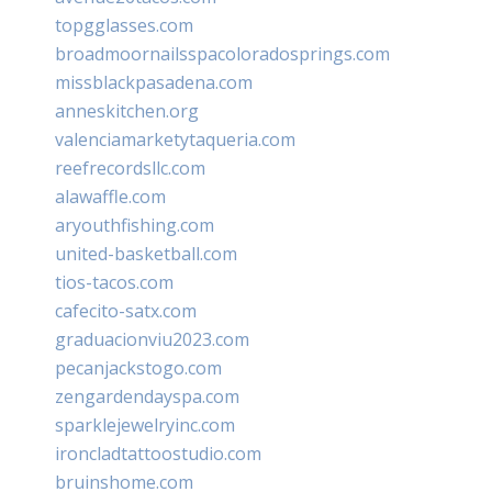
topgglasses.com
broadmoornailsspacoloradosprings.com
missblackpasadena.com
anneskitchen.org
valenciamarketytaqueria.com
reefrecordsllc.com
alawaffle.com
aryouthfishing.com
united-basketball.com
tios-tacos.com
cafecito-satx.com
graduacionviu2023.com
pecanjackstogo.com
zengardendayspa.com
sparklejewelryinc.com
ironcladtattoostudio.com
bruinshome.com