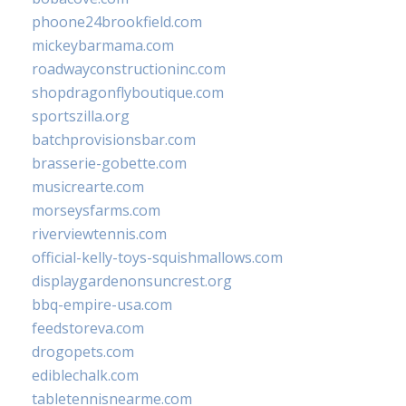
phoone24brookfield.com
mickeybarmama.com
roadwayconstructioninc.com
shopdragonflyboutique.com
sportszilla.org
batchprovisionsbar.com
brasserie-gobette.com
musicrearte.com
morseysfarms.com
riverviewtennis.com
official-kelly-toys-squishmallows.com
displaygardenonsuncrest.org
bbq-empire-usa.com
feedstoreva.com
drogopets.com
ediblechalk.com
tabletennisnearme.com