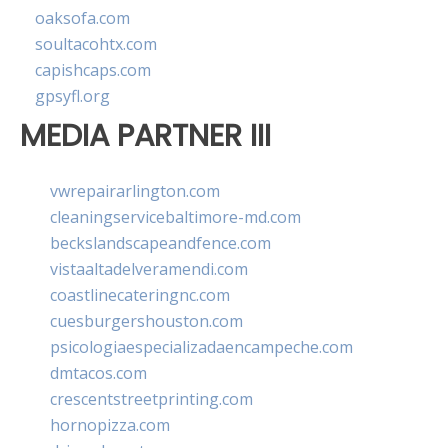
oaksofa.com
soultacohtx.com
capishcaps.com
gpsyfl.org
MEDIA PARTNER III
vwrepairarlington.com
cleaningservicebaltimore-md.com
beckslandscapeandfence.com
vistaaltadelveramendi.com
coastlinecateringnc.com
cuesburgershouston.com
psicologiaespecializadaencampeche.com
dmtacos.com
crescentstreetprinting.com
hornopizza.com