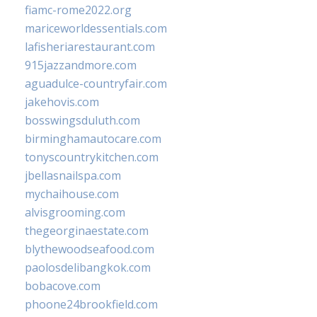
fiamc-rome2022.org
mariceworldessentials.com
lafisheriarestaurant.com
915jazzandmore.com
aguadulce-countryfair.com
jakehovis.com
bosswingsduluth.com
birminghamautocare.com
tonyscountrykitchen.com
jbellasnailspa.com
mychaihouse.com
alvisgrooming.com
thegeorginaestate.com
blythewoodseafood.com
paolosdelibangkok.com
bobacove.com
phoone24brookfield.com