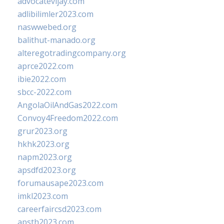
advocatevijay.com
adlibilimler2023.com
naswwebed.org
balithut-manado.org
alteregotradingcompany.org
aprce2022.com
ibie2022.com
sbcc-2022.com
AngolaOilAndGas2022.com
Convoy4Freedom2022.com
grur2023.org
hkhk2023.org
napm2023.org
apsdfd2023.org
forumausape2023.com
imkl2023.com
careerfaircsd2023.com
apsth2023.com