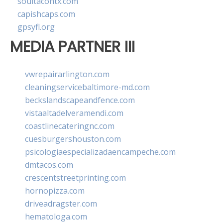
soultacohtx.com
capishcaps.com
gpsyfl.org
MEDIA PARTNER III
vwrepairarlington.com
cleaningservicebaltimore-md.com
beckslandscapeandfence.com
vistaaltadelveramendi.com
coastlinecateringnc.com
cuesburgershouston.com
psicologiaespecializadaencampeche.com
dmtacos.com
crescentstreetprinting.com
hornopizza.com
driveadragster.com
hematologa.com