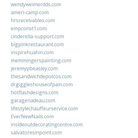
wendyweimerdds.com
ameri-camp.com
hrsreceivables.com
empconst1.com
cinderella-support.com
bigpinkrestaurant.com
inspirehuahin.com
memmingerspainting.com
jeremypbeasley.com
thesandwichdepotcos.com
drgiggleshouseofpain.com
hotflashdesigns.com
garagenadeau.com
lifestylechauffeurservice.com
EverNewNails.com
insideoutdecoratingcentre.com
salvatoresinpoint.com