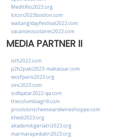
MedItRio2023.org
lcicon2023boston.com
waitangidayfestival2022.com
vacancesscolaires2022.com
MEDIA PARTNER II
isth2022.com
p2b2pabi2023-makassar.com
wocfparis2023.org
sinc2023.com
scdlqatar2022-qa.com
thecolumbiagrill.com
provisionscheeseandwineshoppe.com
khedi2023.org
akademikgeriatri2023.org
marmarapediatri2023.org