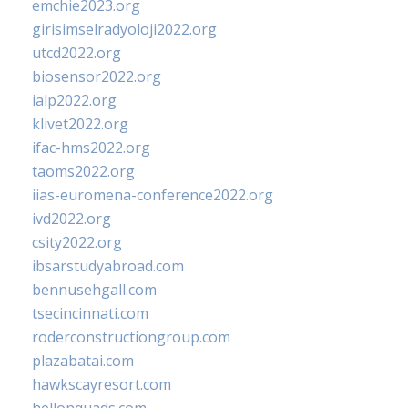
emchie2023.org
girisimselradyoloji2022.org
utcd2022.org
biosensor2022.org
ialp2022.org
klivet2022.org
ifac-hms2022.org
taoms2022.org
iias-euromena-conference2022.org
ivd2022.org
csity2022.org
ibsarstudyabroad.com
bennusehgall.com
tsecincinnati.com
roderconstructiongroup.com
plazabatai.com
hawkscayresort.com