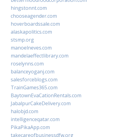
bettermoodfoodcorporation.com
hingstonnt.com
chooseagender.com
hoverboardssale.com
alaskapolitics.com
stsmp.org
manoelneves.com
mandelaeffectlibrary.com
roselynns.com
balanceyoganj.com
salesforceblogs.com
TrainGames365.com
BaytownEvaCationRentals.com
JabalpurCakeDelivery.com
halobjd.com
intelligenceqatar.com
PikaPikaApp.com
takecareofbusinessdfw.org