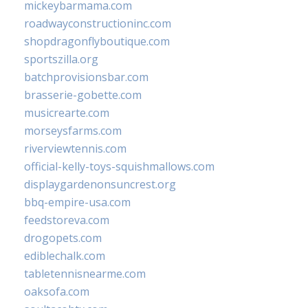
mickeybarmama.com
roadwayconstructioninc.com
shopdragonflyboutique.com
sportszilla.org
batchprovisionsbar.com
brasserie-gobette.com
musicrearte.com
morseysfarms.com
riverviewtennis.com
official-kelly-toys-squishmallows.com
displaygardenonsuncrest.org
bbq-empire-usa.com
feedstoreva.com
drogopets.com
ediblechalk.com
tabletennisnearme.com
oaksofa.com