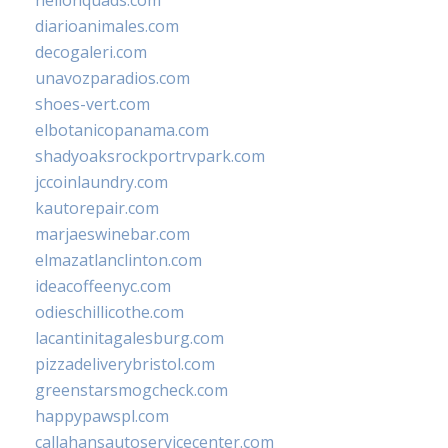
hellonquads.com
diarioanimales.com
decogaleri.com
unavozparadios.com
shoes-vert.com
elbotanicopanama.com
shadyoaksrockportrvpark.com
jccoinlaundry.com
kautorepair.com
marjaeswinebar.com
elmazatlanclinton.com
ideacoffeenyc.com
odieschillicothe.com
lacantinitagalesburg.com
pizzadeliverybristol.com
greenstarsmogcheck.com
happypawspl.com
callahansautoservicecenter.com