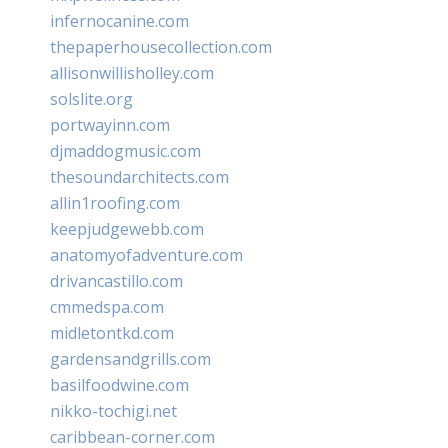
infernocanine.com
thepaperhousecollection.com
allisonwillisholley.com
solslite.org
portwayinn.com
djmaddogmusic.com
thesoundarchitects.com
allin1roofing.com
keepjudgewebb.com
anatomyofadventure.com
drivancastillo.com
cmmedspa.com
midletontkd.com
gardensandgrills.com
basilfoodwine.com
nikko-tochigi.net
caribbean-corner.com