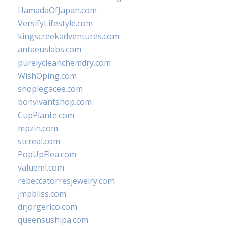
HamadaOfJapan.com
VersifyLifestyle.com
kingscreekadventures.com
antaeuslabs.com
purelycleanchemdry.com
WishOping.com
shoplegacee.com
bonvivantshop.com
CupPlante.com
mpzin.com
stcreal.com
PopUpFlea.com
valueml.com
rebeccatorresjewelry.com
jmpbliss.com
drjorgerico.com
queensushipa.com