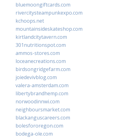
bluemoongiftcards.com
rivercitysteampunkexpo.com
kchoops.net
mountainsideskateshop.com
kirtlandcitytavern.com
301nutritionspot.com
ammos-stores.com
loceanecreations.com
birdsongridgefarm.com
joiedevivblog.com
valera-amsterdam.com
libertybrandhemp.com
norwoodinnwi.com
neighboursmarket.com
blackanguscareers.com
bolesfororegon.com
bodega-ole.com