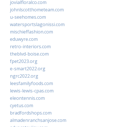
jovialfloralco.com
johnlscotthometeam.com
u-seehomes.com
watersportslagonissi.com
mischieffashion.com
eduwyre.com
retro-interiors.com
theblvd-boise.com
fpet2023.org
e-smart2022.org
ngrc2022.org
leesfamilyfoods.com
lewis-lewis-cpas.com
eleontennis.com
cyetus.com
bradfordshops.com
almadenranchsanjose.com