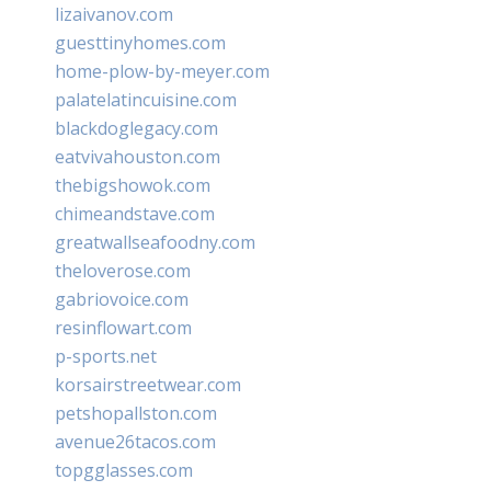
lizaivanov.com
guesttinyhomes.com
home-plow-by-meyer.com
palatelatincuisine.com
blackdoglegacy.com
eatvivahouston.com
thebigshowok.com
chimeandstave.com
greatwallseafoodny.com
theloverose.com
gabriovoice.com
resinflowart.com
p-sports.net
korsairstreetwear.com
petshopallston.com
avenue26tacos.com
topgglasses.com