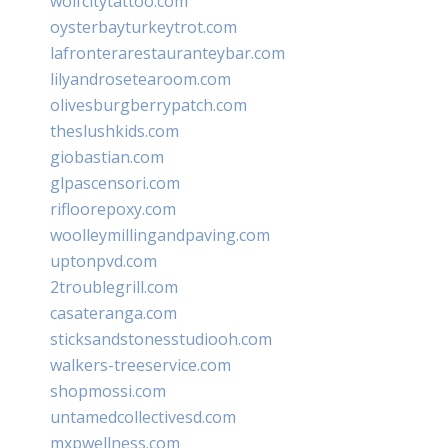
wolfcitytattoo.com
oysterbayturkeytrot.com
lafronterarestauranteybar.com
lilyandrosetearoom.com
olivesburgberrypatch.com
theslushkids.com
giobastian.com
glpascensori.com
rifloorepoxy.com
woolleymillingandpaving.com
uptonpvd.com
2troublegrill.com
casateranga.com
sticksandstonesstudiooh.com
walkers-treeservice.com
shopmossi.com
untamedcollectivesd.com
mxpwellness.com