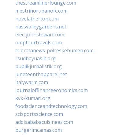
thestreamlinerlounge.com
mestrinorubanofc.com
novelatherton.com
nassvalleygardens.net
electjohnstewart.com
omptourtravels.com
tribratanews-polreskebumen.com
rsudbayuasih.org
publikjurnalistik.org
juneteenthapparel.net
italywarm.com
journaloffinanceeconomics.com
kvk-kumari.org
foodscienceandtechnology.com
scisportsscience.com
addisababacuisineaz.com
burgerimcamas.com