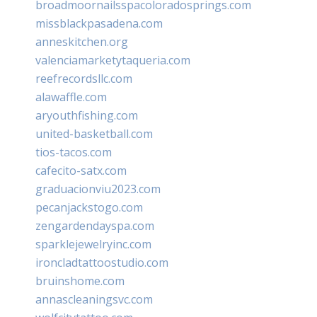
broadmoornailsspacoloradosprings.com
missblackpasadena.com
anneskitchen.org
valenciamarketytaqueria.com
reefrecordsllc.com
alawaffle.com
aryouthfishing.com
united-basketball.com
tios-tacos.com
cafecito-satx.com
graduacionviu2023.com
pecanjackstogo.com
zengardendayspa.com
sparklejewelryinc.com
ironcladtattoostudio.com
bruinshome.com
annascleaningsvc.com