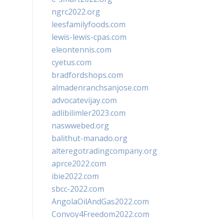
ngrc2022.org
leesfamilyfoods.com
lewis-lewis-cpas.com
eleontennis.com
cyetus.com
bradfordshops.com
almadenranchsanjose.com
advocatevijay.com
adlibilimler2023.com
naswwebed.org
balithut-manado.org
alteregotradingcompany.org
aprce2022.com
ibie2022.com
sbcc-2022.com
AngolaOilAndGas2022.com
Convoy4Freedom2022.com