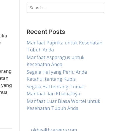
Search
for:
Recent Posts
uka
h
Manfaat Paprika untuk Kesehatan
Tubuh Anda
Manfaat Asparagus untuk
Kesehatan Anda
-orang
Segala Hal yang Perlu Anda
atan
Ketahui tentang Kubis
l yang
Segala Hal tentang Tomat:
emua
Manfaat dan Khasiatnya
Manfaat Luar Biasa Wortel untuk
Kesehatan Tubuh Anda
okhealthcareers.com