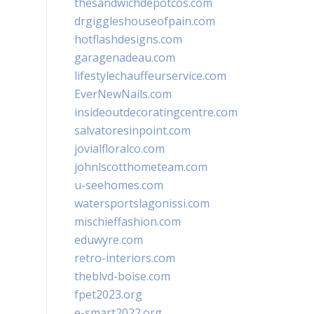
thesandwichdepotcos.com
drgiggleshouseofpain.com
hotflashdesigns.com
garagenadeau.com
lifestylechauffeurservice.com
EverNewNails.com
insideoutdecoratingcentre.com
salvatoresinpoint.com
jovialfloralco.com
johnlscotthometeam.com
u-seehomes.com
watersportslagonissi.com
mischieffashion.com
eduwyre.com
retro-interiors.com
theblvd-boise.com
fpet2023.org
e-smart2022.org