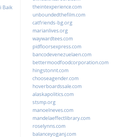
theintexperience.com
i Baik
unboundedthefilm.com
catfriends-bg.org
marianlives.org
waywardtees.com
pidfloorsexpress.com
bancodevenezuelaen.com
bettermoodfoodcorporation.com
hingstonnt.com
chooseagender.com
hoverboardssale.com
alaskapolitics.com
stsmp.org
manoelneves.com
mandelaeffectlibrary.com
roselynns.com
balanceyoganj.com