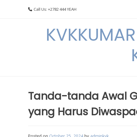
Skip
Call Us: +2782 444 YEAH
to
content
KVKKUMARI 
Tanda-tanda Awal 
yang Harus Diwaspa
Posted on
October 25, 2024
by
adminkvk