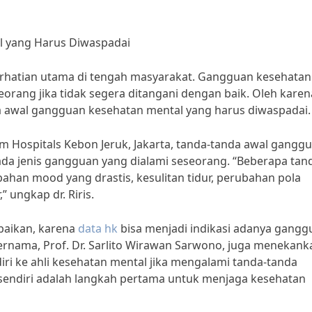
l yang Harus Diwaspadai
perhatian utama di tengah masyarakat. Gangguan kesehatan
rang jika tidak segera ditangani dengan baik. Oleh karena
da awal gangguan kesehatan mental yang harus diwaspadai.
iloam Hospitals Kebon Jeruk, Jakarta, tanda-tanda awal gangg
da jenis gangguan yang dialami seseorang. “Beberapa tan
ahan mood yang drastis, kesulitan tidur, perubahan pola
” ungkap dr. Riris.
abaikan, karena
data hk
bisa menjadi indikasi adanya gangg
ternama, Prof. Dr. Sarlito Wirawan Sarwono, juga menekank
ri ke ahli kesehatan mental jika mengalami tanda-tanda
sendiri adalah langkah pertama untuk menjaga kesehatan