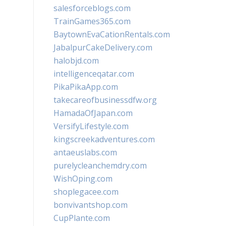
salesforceblogs.com
TrainGames365.com
BaytownEvaCationRentals.com
JabalpurCakeDelivery.com
halobjd.com
intelligenceqatar.com
PikaPikaApp.com
takecareofbusinessdfw.org
HamadaOfJapan.com
VersifyLifestyle.com
kingscreekadventures.com
antaeuslabs.com
purelycleanchemdry.com
WishOping.com
shoplegacee.com
bonvivantshop.com
CupPlante.com