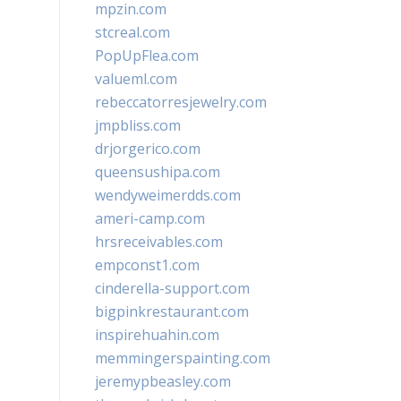
mpzin.com
stcreal.com
PopUpFlea.com
valueml.com
rebeccatorresjewelry.com
jmpbliss.com
drjorgerico.com
queensushipa.com
wendyweimerdds.com
ameri-camp.com
hrsreceivables.com
empconst1.com
cinderella-support.com
bigpinkrestaurant.com
inspirehuahin.com
memmingerspainting.com
jeremypbeasley.com