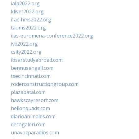
ialp2022.org
klivet2022.org
ifac-hms2022.org
taoms2022.org
iias-euromena-conference2022.org
ivd2022.org
csity2022.org
ibsarstudyabroad.com
bennusehgall.com
tsecincinnati.com
roderconstructiongroup.com
plazabatai.com
hawkscayresort.com
hellonquads.com
diarioanimales.com
decogaleri.com
unavozparadios.com