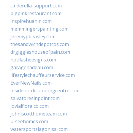
cinderella-support.com
bigpinkrestaurant.com
inspirehuahin.com
memmingerspainting.com
jeremypbeasley.com
thesandwichdepotcos.com
drgiggleshouseofpain.com
hotflashdesigns.com
garagenadeau.com
lifestylechauffeurservice.com
EverNewNails.com
insideoutdecoratingcentre.com
salvatoresinpoint.com
jovialfloralco.com
johnlscotthometeam.com
u-seehomes.com
watersportslagonissi.com