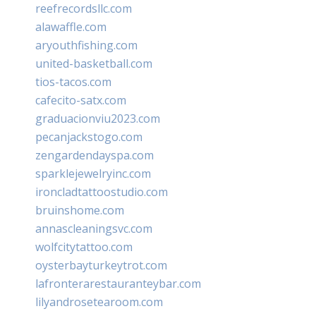
reefrecordsllc.com
alawaffle.com
aryouthfishing.com
united-basketball.com
tios-tacos.com
cafecito-satx.com
graduacionviu2023.com
pecanjackstogo.com
zengardendayspa.com
sparklejewelryinc.com
ironcladtattoostudio.com
bruinshome.com
annascleaningsvc.com
wolfcitytattoo.com
oysterbayturkeytrot.com
lafronterarestauranteybar.com
lilyandrosetearoom.com