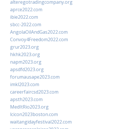
alteregotradingcompany.org
aprce2022.com
ibie2022.com
sbcc-2022.com
AngolaOilAndGas2022.com
Convoy4Freedom2022.com
grur2023.org
hkhk2023.org
napm2023.org
apsdfd2023.org
forumausape2023.com
imkl2023.com
careerfaircsd2023.com
apsth2023.com
MedItRio2023.org
lcicon2023boston.com
waitangidayfestival2022.com