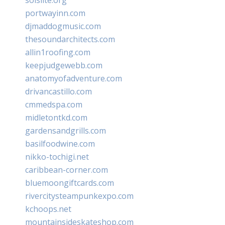
portwayinn.com
djmaddogmusic.com
thesoundarchitects.com
allin1roofing.com
keepjudgewebb.com
anatomyofadventure.com
drivancastillo.com
cmmedspa.com
midletontkd.com
gardensandgrills.com
basilfoodwine.com
nikko-tochigi.net
caribbean-corner.com
bluemoongiftcards.com
rivercitysteampunkexpo.com
kchoops.net
mountainsideskateshop.com