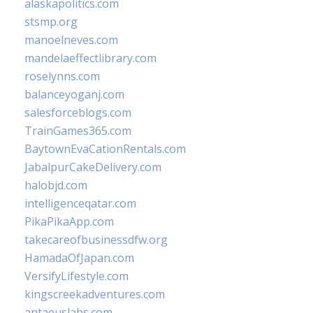
alaskapolitics.com
stsmp.org
manoelneves.com
mandelaeffectlibrary.com
roselynns.com
balanceyoganj.com
salesforceblogs.com
TrainGames365.com
BaytownEvaCationRentals.com
JabalpurCakeDelivery.com
halobjd.com
intelligenceqatar.com
PikaPikaApp.com
takecareofbusinessdfw.org
HamadaOfJapan.com
VersifyLifestyle.com
kingscreekadventures.com
antaeuslabs.com