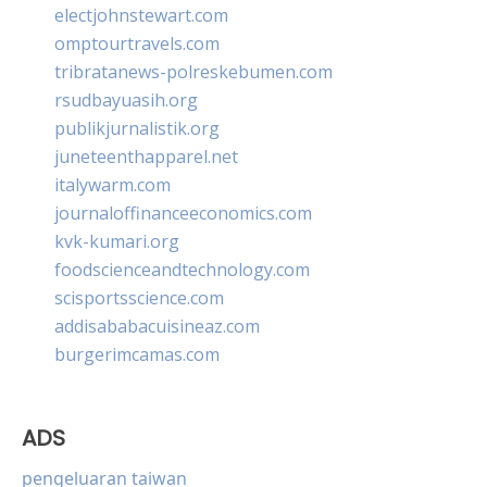
electjohnstewart.com
omptourtravels.com
tribratanews-polreskebumen.com
rsudbayuasih.org
publikjurnalistik.org
juneteenthapparel.net
italywarm.com
journaloffinanceeconomics.com
kvk-kumari.org
foodscienceandtechnology.com
scisportsscience.com
addisababacuisineaz.com
burgerimcamas.com
ADS
pengeluaran taiwan