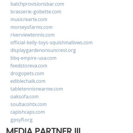
batchprovisionsbar.com
brasserie-gobette.com
musicrearte.com
morseysfarms.com
riverviewtennis.com
official-kelly-toys-squishmallows.com
displaygardenonsuncrest.org
bbq-empire-usa.com
feedstoreva.com
drogopets.com
ediblechalk.com
tabletennisnearme.com
oaksofa.com
soultacohtx.com
capishcaps.com
gpsyfl.org
MEDIA PARTNER III