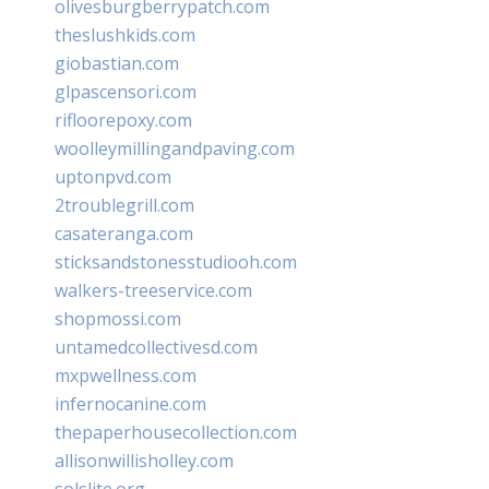
olivesburgberrypatch.com
theslushkids.com
giobastian.com
glpascensori.com
rifloorepoxy.com
woolleymillingandpaving.com
uptonpvd.com
2troublegrill.com
casateranga.com
sticksandstonesstudiooh.com
walkers-treeservice.com
shopmossi.com
untamedcollectivesd.com
mxpwellness.com
infernocanine.com
thepaperhousecollection.com
allisonwillisholley.com
solslite.org