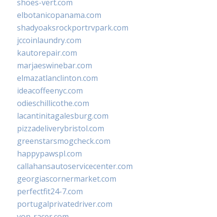
shoes-vert.com
elbotanicopanama.com
shadyoaksrockportrvpark.com
jccoinlaundry.com
kautorepair.com
marjaeswinebar.com
elmazatlanclinton.com
ideacoffeenyc.com
odieschillicothe.com
lacantinitagalesburg.com
pizzadeliverybristol.com
greenstarsmogcheck.com
happypawspl.com
callahansautoservicecenter.com
georgiascornermarket.com
perfectfit24-7.com
portugalprivatedriver.com
von-racer.com