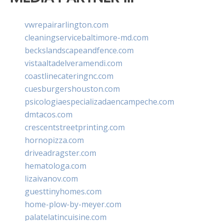
vwrepairarlington.com
cleaningservicebaltimore-md.com
beckslandscapeandfence.com
vistaaltadelveramendi.com
coastlinecateringnc.com
cuesburgershouston.com
psicologiaespecializadaencampeche.com
dmtacos.com
crescentstreetprinting.com
hornopizza.com
driveadragster.com
hematologa.com
lizaivanov.com
guesttinyhomes.com
home-plow-by-meyer.com
palatelatincuisine.com