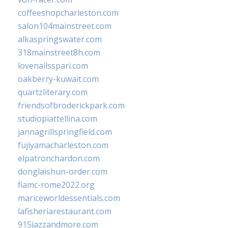
coffeeshopcharleston.com
salon104mainstreet.com
alkaspringswater.com
318mainstreet8h.com
lovenailsspari.com
oakberry-kuwait.com
quartzliterary.com
friendsofbroderickpark.com
studiopiattellina.com
jannagrillspringfield.com
fujiyamacharleston.com
elpatronchardon.com
donglaishun-order.com
fiamc-rome2022.org
mariceworldessentials.com
lafisheriarestaurant.com
915jazzandmore.com