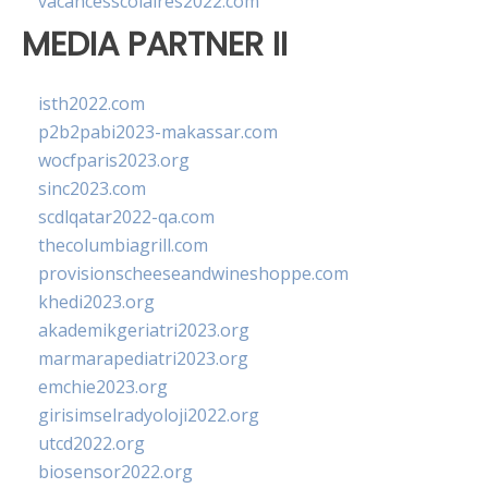
vacancesscolaires2022.com
MEDIA PARTNER II
isth2022.com
p2b2pabi2023-makassar.com
wocfparis2023.org
sinc2023.com
scdlqatar2022-qa.com
thecolumbiagrill.com
provisionscheeseandwineshoppe.com
khedi2023.org
akademikgeriatri2023.org
marmarapediatri2023.org
emchie2023.org
girisimselradyoloji2022.org
utcd2022.org
biosensor2022.org