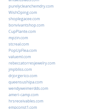
purelycleanchemdry.com
WishOping.com
shoplegacee.com
bonvivantshop.com
CupPlante.com
mpzin.com
stcreal.com
PopUpFlea.com
valueml.com
rebeccatorresjewelry.com
jmpbliss.com
drjorgerico.com
queensushipa.com
wendyweimerdds.com
ameri-camp.com
hrsreceivables.com
empconst1.com