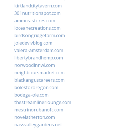
kirtlandcitytavern.com
301nutritionspot.com
ammos-stores.com
loceanecreations.com
birdsongridgefarm.com
joiedevivblog.com
valera-amsterdam.com
libertybrandhemp.com
norwoodinnwi.com
neighboursmarket.com
blackanguscareers.com
bolesfororegon.com
bodega-ole.com
thestreamlinerlounge.com
mestrinorubanofc.com
novelatherton.com
nassvalleygardens.net