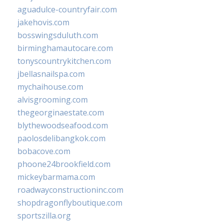
aguadulce-countryfair.com
jakehovis.com
bosswingsduluth.com
birminghamautocare.com
tonyscountrykitchen.com
jbellasnailspa.com
mychaihouse.com
alvisgrooming.com
thegeorginaestate.com
blythewoodseafood.com
paolosdelibangkok.com
bobacove.com
phoone24brookfield.com
mickeybarmama.com
roadwayconstructioninc.com
shopdragonflyboutique.com
sportszilla.org