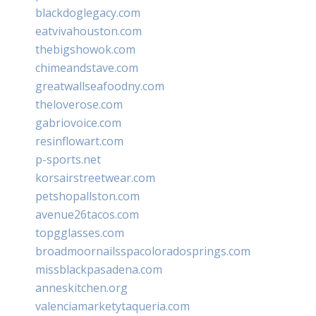
blackdoglegacy.com
eatvivahouston.com
thebigshowok.com
chimeandstave.com
greatwallseafoodny.com
theloverose.com
gabriovoice.com
resinflowart.com
p-sports.net
korsairstreetwear.com
petshopallston.com
avenue26tacos.com
topgglasses.com
broadmoornailsspacoloradosprings.com
missblackpasadena.com
anneskitchen.org
valenciamarketytaqueria.com