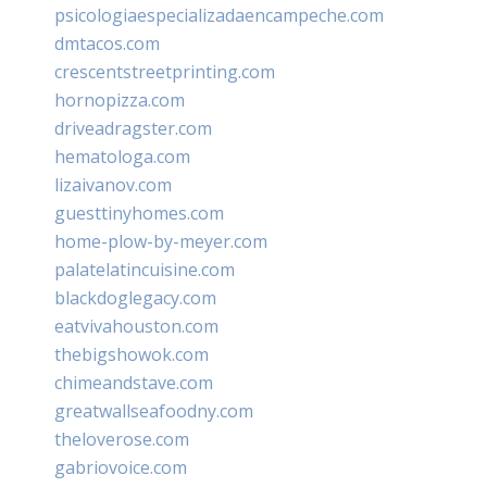
psicologiaespecializadaencampeche.com
dmtacos.com
crescentstreetprinting.com
hornopizza.com
driveadragster.com
hematologa.com
lizaivanov.com
guesttinyhomes.com
home-plow-by-meyer.com
palatelatincuisine.com
blackdoglegacy.com
eatvivahouston.com
thebigshowok.com
chimeandstave.com
greatwallseafoodny.com
theloverose.com
gabriovoice.com