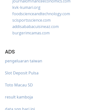
journaloffinanceeconomics.com
kvk-kumari.org
foodscienceandtechnology.com
scisportsscience.com
addisababacuisineaz.com
burgerimcamas.com
ADS
pengeluaran taiwan
Slot Deposit Pulsa
Toto Macau 5D
result kamboja
data sgp hari ini