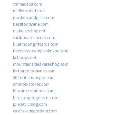
cmmedspa.com
midletontkd.com
gardensandgrills.com
basilfoodwine.com
nikko-tochigi.net
caribbean-corner.com
bluemoongiftcards.com
rivercitysteampunkexpo.com
kchoops.net
mountainsideskateshop.com
kirtlandcitytavern.com
301nutritionspot.com
ammos-stores.com
loceanecreations.com
birdsongridgefarm.com
joiedevivblog.com
valera-amsterdam.com