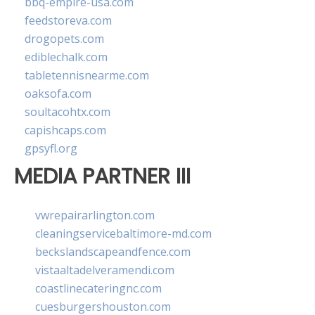
bbq-empire-usa.com
feedstoreva.com
drogopets.com
ediblechalk.com
tabletennisnearme.com
oaksofa.com
soultacohtx.com
capishcaps.com
gpsyfl.org
MEDIA PARTNER III
vwrepairarlington.com
cleaningservicebaltimore-md.com
beckslandscapeandfence.com
vistaaltadelveramendi.com
coastlinecateringnc.com
cuesburgershouston.com