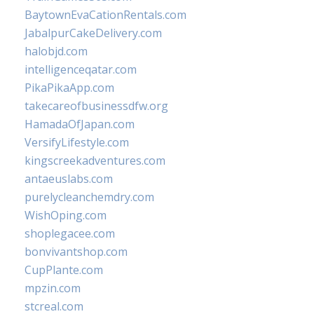
BaytownEvaCationRentals.com
JabalpurCakeDelivery.com
halobjd.com
intelligenceqatar.com
PikaPikaApp.com
takecareofbusinessdfw.org
HamadaOfJapan.com
VersifyLifestyle.com
kingscreekadventures.com
antaeuslabs.com
purelycleanchemdry.com
WishOping.com
shoplegacee.com
bonvivantshop.com
CupPlante.com
mpzin.com
stcreal.com