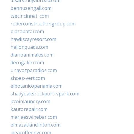
ibsarstudyabroad.com
bennusehgall.com
tsecincinnati.com
roderconstructiongroup.com
plazabatai.com
hawkscayresort.com
hellonquads.com
diarioanimales.com
decogaleri.com
unavozparadios.com
shoes-vert.com
elbotanicopanama.com
shadyoaksrockportrvpark.com
jccoinlaundry.com
kautorepair.com
marjaeswinebar.com
elmazatlanclinton.com
ideacoffeenyc.com