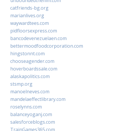
unboundedthefilm.com
catfriends-bg.org
marianlives.org
waywardtees.com
pidfloorsexpress.com
bancodevenezuelaen.com
bettermoodfoodcorporation.com
hingstonnt.com
chooseagender.com
hoverboardssale.com
alaskapolitics.com
stsmp.org
manoelneves.com
mandelaeffectlibrary.com
roselynns.com
balanceyoganj.com
salesforceblogs.com
TrainGames365.com