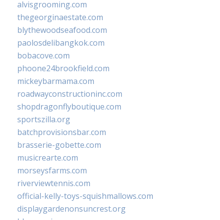
alvisgrooming.com
thegeorginaestate.com
blythewoodseafood.com
paolosdelibangkok.com
bobacove.com
phoone24brookfield.com
mickeybarmama.com
roadwayconstructioninc.com
shopdragonflyboutique.com
sportszilla.org
batchprovisionsbar.com
brasserie-gobette.com
musicrearte.com
morseysfarms.com
riverviewtennis.com
official-kelly-toys-squishmallows.com
displaygardenonsuncrest.org