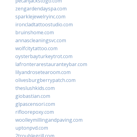
pecanjackstogo.com
zengardendayspa.com
sparklejewelryinc.com
ironcladtattoostudio.com
bruinshome.com
annascleaningsvc.com
wolfcitytattoo.com
oysterbayturkeytrot.com
lafronterarestauranteybar.com
lilyandrosetearoom.com
olivesburgberrypatch.com
theslushkids.com
giobastian.com
glpascensori.com
rifloorepoxy.com
woolleymillingandpaving.com
uptonpvd.com
2troublegrill.com