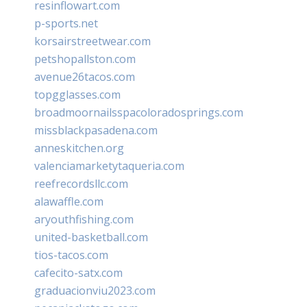
resinflowart.com
p-sports.net
korsairstreetwear.com
petshopallston.com
avenue26tacos.com
topgglasses.com
broadmoornailsspacoloradosprings.com
missblackpasadena.com
anneskitchen.org
valenciamarketytaqueria.com
reefrecordsllc.com
alawaffle.com
aryouthfishing.com
united-basketball.com
tios-tacos.com
cafecito-satx.com
graduacionviu2023.com