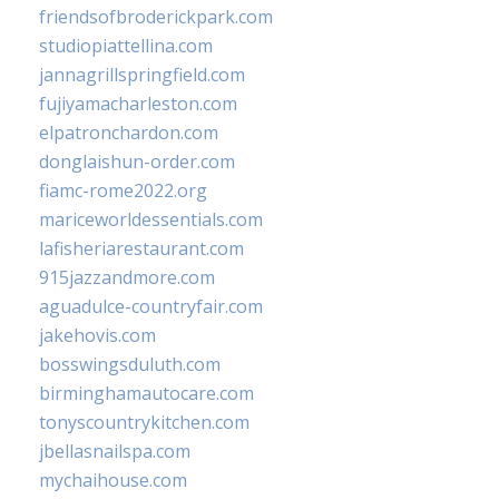
friendsofbroderickpark.com
studiopiattellina.com
jannagrillspringfield.com
fujiyamacharleston.com
elpatronchardon.com
donglaishun-order.com
fiamc-rome2022.org
mariceworldessentials.com
lafisheriarestaurant.com
915jazzandmore.com
aguadulce-countryfair.com
jakehovis.com
bosswingsduluth.com
birminghamautocare.com
tonyscountrykitchen.com
jbellasnailspa.com
mychaihouse.com