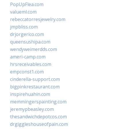
PopUpFlea.com
valueml.com
rebeccatorresjewelry.com
jmpbliss.com
drjorgerico.com
queensushipa.com
wendyweimerdds.com
ameri-camp.com
hrsreceivables.com
empconst1.com
cinderella-support.com
bigpinkrestaurant.com
inspirehuahin.com
memmingerspainting.com
jeremypbeasley.com
thesandwichdepotcos.com
drgiggleshouseofpain.com