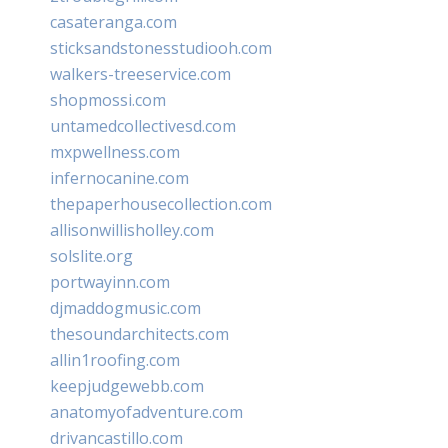
casateranga.com
sticksandstonesstudiooh.com
walkers-treeservice.com
shopmossi.com
untamedcollectivesd.com
mxpwellness.com
infernocanine.com
thepaperhousecollection.com
allisonwillisholley.com
solslite.org
portwayinn.com
djmaddogmusic.com
thesoundarchitects.com
allin1roofing.com
keepjudgewebb.com
anatomyofadventure.com
drivancastillo.com