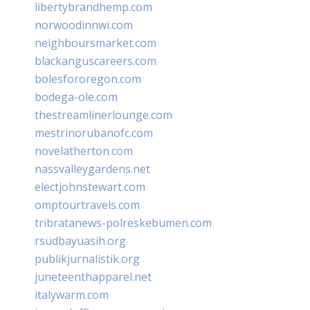
libertybrandhemp.com
norwoodinnwi.com
neighboursmarket.com
blackanguscareers.com
bolesfororegon.com
bodega-ole.com
thestreamlinerlounge.com
mestrinorubanofc.com
novelatherton.com
nassvalleygardens.net
electjohnstewart.com
omptourtravels.com
tribratanews-polreskebumen.com
rsudbayuasih.org
publikjurnalistik.org
juneteenthapparel.net
italywarm.com