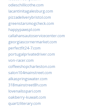
odieschillicothe.com
lacantinitagalesburg.com
pizzadeliverybristol.com
greenstarsmogcheck.com
happypawspl.com
callahansautoservicecenter.com
georgiascornermarket.com
perfectfit24-7.com
portugalprivatedriver.com
von-racer.com
coffeeshopcharleston.com
salon104mainstreet.com
alkaspringswater.com
318mainstreet8h.com
lovenailsspari.com
oakberry-kuwait.com
quartzliterary.com