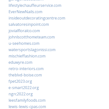
lifestylechauffeurservice.com
EverNewNails.com
insideoutdecoratingcentre.com
salvatoresinpoint.com
jovialfloralco.com
johnlscotthometeam.com
u-seehomes.com
watersportslagonissi.com
mischieffashion.com
eduwyre.com
retro-interiors.com
theblvd-boise.com
fpet2023.org
e-smart2022.org
ngrc2022.org
leesfamilyfoods.com
lewis-lewis-cpas.com