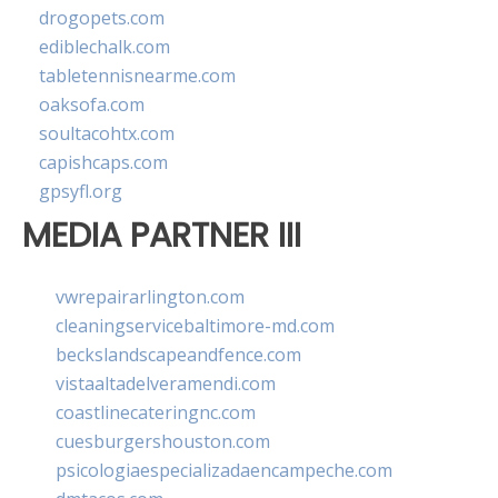
drogopets.com
ediblechalk.com
tabletennisnearme.com
oaksofa.com
soultacohtx.com
capishcaps.com
gpsyfl.org
MEDIA PARTNER III
vwrepairarlington.com
cleaningservicebaltimore-md.com
beckslandscapeandfence.com
vistaaltadelveramendi.com
coastlinecateringnc.com
cuesburgershouston.com
psicologiaespecializadaencampeche.com