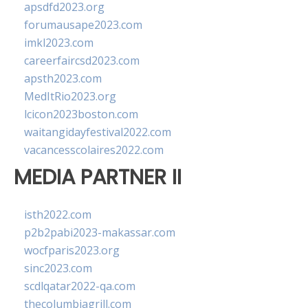
apsdfd2023.org
forumausape2023.com
imkl2023.com
careerfaircsd2023.com
apsth2023.com
MedItRio2023.org
lcicon2023boston.com
waitangidayfestival2022.com
vacancesscolaires2022.com
MEDIA PARTNER II
isth2022.com
p2b2pabi2023-makassar.com
wocfparis2023.org
sinc2023.com
scdlqatar2022-qa.com
thecolumbiagrill.com