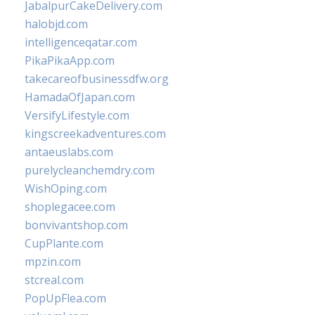
JabalpurCakeDelivery.com
halobjd.com
intelligenceqatar.com
PikaPikaApp.com
takecareofbusinessdfw.org
HamadaOfJapan.com
VersifyLifestyle.com
kingscreekadventures.com
antaeuslabs.com
purelycleanchemdry.com
WishOping.com
shoplegacee.com
bonvivantshop.com
CupPlante.com
mpzin.com
stcreal.com
PopUpFlea.com