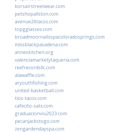
korsairstreetwear.com
petshopallston.com
avenue26tacos.com
topgglasses.com
broadmoornailsspacoloradosprings.com
missblackpasadena.com
anneskitchen.org
valenciamarketytaqueria.com
reefrecordsllc.com
alawaffle.com
aryouthfishing.com
united-basketball.com
tios-tacos.com
cafecito-satx.com
graduacionviu2023.com
pecanjackstogo.com
zengardendayspa.com