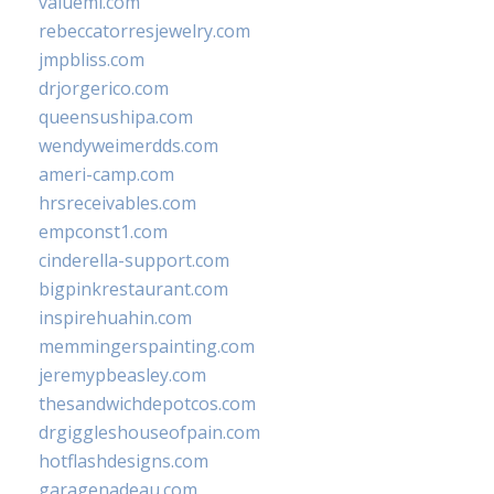
valueml.com
rebeccatorresjewelry.com
jmpbliss.com
drjorgerico.com
queensushipa.com
wendyweimerdds.com
ameri-camp.com
hrsreceivables.com
empconst1.com
cinderella-support.com
bigpinkrestaurant.com
inspirehuahin.com
memmingerspainting.com
jeremypbeasley.com
thesandwichdepotcos.com
drgiggleshouseofpain.com
hotflashdesigns.com
garagenadeau.com