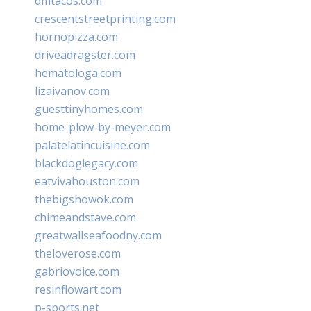
dmtacos.com
crescentstreetprinting.com
hornopizza.com
driveadragster.com
hematologa.com
lizaivanov.com
guesttinyhomes.com
home-plow-by-meyer.com
palatelatincuisine.com
blackdoglegacy.com
eatvivahouston.com
thebigshowok.com
chimeandstave.com
greatwallseafoodny.com
theloverose.com
gabriovoice.com
resinflowart.com
p-sports.net