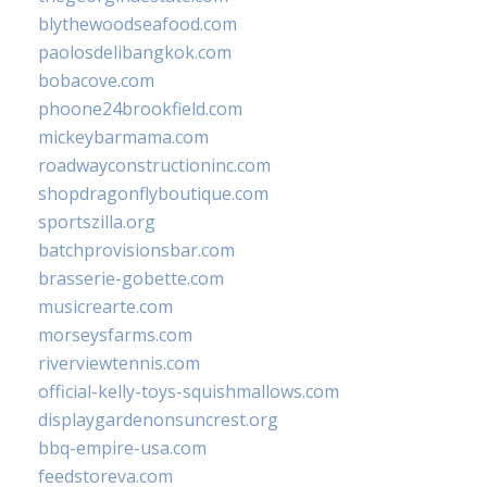
blythewoodseafood.com
paolosdelibangkok.com
bobacove.com
phoone24brookfield.com
mickeybarmama.com
roadwayconstructioninc.com
shopdragonflyboutique.com
sportszilla.org
batchprovisionsbar.com
brasserie-gobette.com
musicrearte.com
morseysfarms.com
riverviewtennis.com
official-kelly-toys-squishmallows.com
displaygardenonsuncrest.org
bbq-empire-usa.com
feedstoreva.com