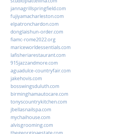
studiopiattellina.com
jannagrillspringfield.com
fujiyamacharleston.com
elpatronchardon.com
donglaishun-order.com
fiamc-rome2022.org
mariceworldessentials.com
lafisheriarestaurant.com
915jazzandmore.com
aguadulce-countryfair.com
jakehovis.com
bosswingsduluth.com
birminghamautocare.com
tonyscountrykitchen.com
jbellasnailspa.com
mychaihouse.com
alvisgrooming.com
thegeorginaestate.com