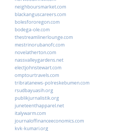
neighboursmarket.com
blackanguscareers.com
bolesfororegon.com
bodega-ole.com
thestreamlinerlounge.com
mestrinorubanofc.com
novelatherton.com
nassvalleygardens.net
electjohnstewart.com
omptourtravels.com
tribratanews-polreskebumen.com
rsudbayuasih.org
publikjurnalistik.org
juneteenthapparel.net
italywarm.com
journaloffinanceeconomics.com
kvk-kumari.org