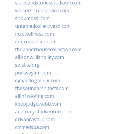
sticksandstonesstudiooh.com
walkers-treeservice.com
shopmossi.com
untamedcollectivesd.com
mxpwellness.com
infernocanine.com
thepaperhousecollection.com
allisonwillisholley.com
solslite.org
portwayinn.com
djmaddogmusic.com
thesoundarchitects.com
allin1roofing.com
keepjudgewebb.com
anatomyofadventure.com
drivancastillo.com
cmmedspa.com