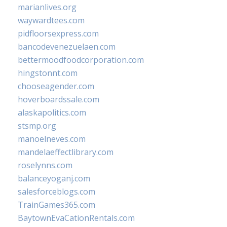
marianlives.org
waywardtees.com
pidfloorsexpress.com
bancodevenezuelaen.com
bettermoodfoodcorporation.com
hingstonnt.com
chooseagender.com
hoverboardssale.com
alaskapolitics.com
stsmp.org
manoelneves.com
mandelaeffectlibrary.com
roselynns.com
balanceyoganj.com
salesforceblogs.com
TrainGames365.com
BaytownEvaCationRentals.com