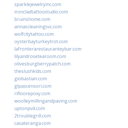
sparklejewelryinc.com
ironcladtattoostudio.com
bruinshome.com
annascleaningsvc.com
wolfcitytattoo.com
oysterbayturkeytrot.com
lafronterarestauranteybar.com
lilyandrosetearoom.com
olivesburgberrypatch.com
theslushkids.com
giobastian.com
glpascensori.com
rifloorepoxy.com
woolleymillingandpaving.com
uptonpvd.com
2troublegrill.com
casateranga.com