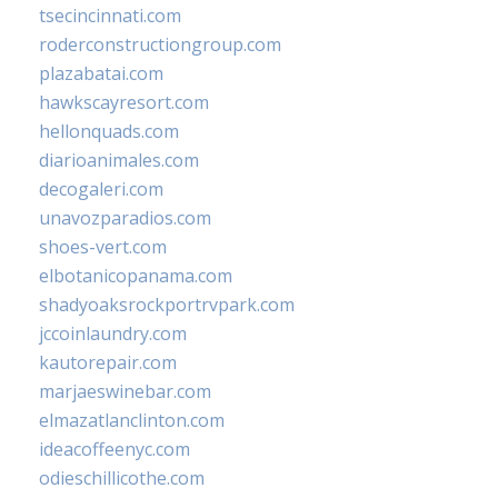
tsecincinnati.com
roderconstructiongroup.com
plazabatai.com
hawkscayresort.com
hellonquads.com
diarioanimales.com
decogaleri.com
unavozparadios.com
shoes-vert.com
elbotanicopanama.com
shadyoaksrockportrvpark.com
jccoinlaundry.com
kautorepair.com
marjaeswinebar.com
elmazatlanclinton.com
ideacoffeenyc.com
odieschillicothe.com