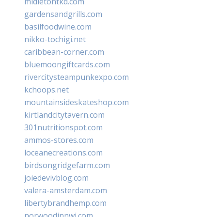
midletontkd.com
gardensandgrills.com
basilfoodwine.com
nikko-tochigi.net
caribbean-corner.com
bluemoongiftcards.com
rivercitysteampunkexpo.com
kchoops.net
mountainsideskateshop.com
kirtlandcitytavern.com
301nutritionspot.com
ammos-stores.com
loceanecreations.com
birdsongridgefarm.com
joiedevivblog.com
valera-amsterdam.com
libertybrandhemp.com
norwoodinnwi.com