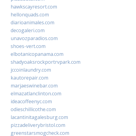
hawkscayresort.com
hellonquads.com
diarioanimales.com
decogaleri.com
unavozparadios.com
shoes-vert.com
elbotanicopanama.com
shadyoaksrockportrvpark.com
jccoinlaundry.com
kautorepair.com
marjaeswinebar.com
elmazatlanclinton.com
ideacoffeenyc.com
odieschillicothe.com
lacantinitagalesburg.com
pizzadeliverybristol.com
greenstarsmogcheck.com