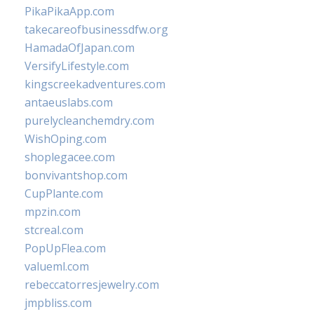
PikaPikaApp.com
takecareofbusinessdfw.org
HamadaOfJapan.com
VersifyLifestyle.com
kingscreekadventures.com
antaeuslabs.com
purelycleanchemdry.com
WishOping.com
shoplegacee.com
bonvivantshop.com
CupPlante.com
mpzin.com
stcreal.com
PopUpFlea.com
valueml.com
rebeccatorresjewelry.com
jmpbliss.com