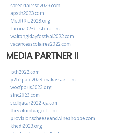
careerfaircsd2023.com
apsth2023.com
MedItRio2023.org
lcicon2023boston.com
waitangidayfestival2022.com
vacancesscolaires2022.com
MEDIA PARTNER II
isth2022.com
p2b2pabi2023-makassar.com
wocfparis2023.org
sinc2023.com
scdlqatar2022-qa.com
thecolumbiagrill.com
provisionscheeseandwineshoppe.com
khedi2023.org