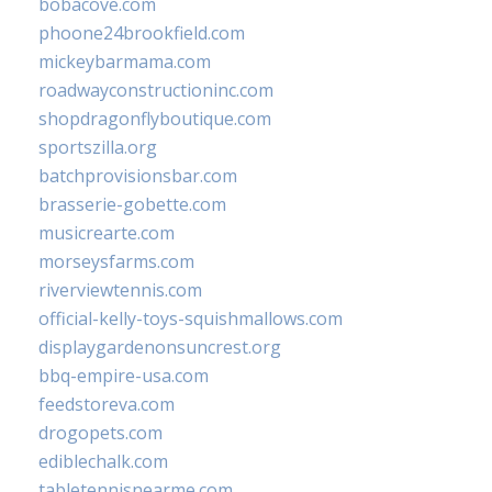
bobacove.com
phoone24brookfield.com
mickeybarmama.com
roadwayconstructioninc.com
shopdragonflyboutique.com
sportszilla.org
batchprovisionsbar.com
brasserie-gobette.com
musicrearte.com
morseysfarms.com
riverviewtennis.com
official-kelly-toys-squishmallows.com
displaygardenonsuncrest.org
bbq-empire-usa.com
feedstoreva.com
drogopets.com
ediblechalk.com
tabletennisnearme.com