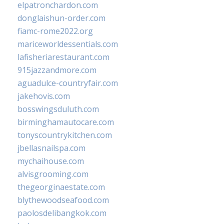
elpatronchardon.com
donglaishun-order.com
fiamc-rome2022.org
mariceworldessentials.com
lafisheriarestaurant.com
915jazzandmore.com
aguadulce-countryfair.com
jakehovis.com
bosswingsduluth.com
birminghamautocare.com
tonyscountrykitchen.com
jbellasnailspa.com
mychaihouse.com
alvisgrooming.com
thegeorginaestate.com
blythewoodseafood.com
paolosdelibangkok.com