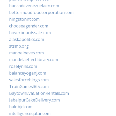
bancodevenezuelaen.com
bettermoodfoodcorporation.com
hingstonnt.com
chooseagender.com
hoverboardssale.com
alaskapolitics.com
stsmp.org
manoelneves.com
mandelaeffectlibrary.com
roselynns.com
balanceyoganj.com
salesforceblogs.com
TrainGames365.com
BaytownEvaCationRentals.com
JabalpurCakeDelivery.com
halobjd.com
intelligenceqatar.com