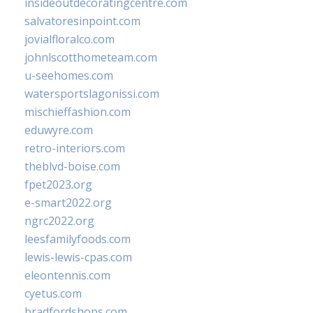
insideoutdecoratingcentre.com
salvatoresinpoint.com
jovialfloralco.com
johnlscotthometeam.com
u-seehomes.com
watersportslagonissi.com
mischieffashion.com
eduwyre.com
retro-interiors.com
theblvd-boise.com
fpet2023.org
e-smart2022.org
ngrc2022.org
leesfamilyfoods.com
lewis-lewis-cpas.com
eleontennis.com
cyetus.com
bradfordshops.com