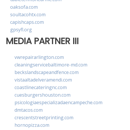
oaksofa.com
soultacohtx.com
capishcaps.com
gpsyfl.org
MEDIA PARTNER III
vwrepairarlington.com
cleaningservicebaltimore-md.com
beckslandscapeandfence.com
vistaaltadelveramendi.com
coastlinecateringnc.com
cuesburgershouston.com
psicologiaespecializadaencampeche.com
dmtacos.com
crescentstreetprinting.com
hornopizza.com