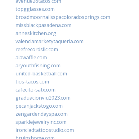
avenue26tacos.com
topgglasses.com
broadmoornailsspacoloradosprings.com
missblackpasadena.com
anneskitchen.org
valenciamarketytaqueria.com
reefrecordsllc.com
alawaffle.com
aryouthfishing.com
united-basketball.com
tios-tacos.com
cafecito-satx.com
graduacionviu2023.com
pecanjackstogo.com
zengardendayspa.com
sparklejewelryinc.com
ironcladtattoostudio.com
bruinshome.com