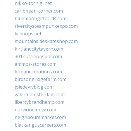
nikko-tochigi.net
caribbean-corner.com
bluemoongiftcards.com
rivercitysteampunkexpo.com
kchoops.net
mountainsideskateshop.com
kirtlandcitytavern.com
301nutritionspot.com
ammos-stores.com
loceanecreations.com
birdsongridgefarm.com
joiedevivblog.com
valera-amsterdam.com
libertybrandhemp.com
norwoodinnwi.com
neighboursmarket.com
blackanguscareers.com