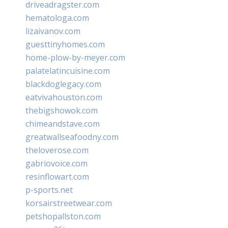
driveadragster.com
hematologa.com
lizaivanov.com
guesttinyhomes.com
home-plow-by-meyer.com
palatelatincuisine.com
blackdoglegacy.com
eatvivahouston.com
thebigshowok.com
chimeandstave.com
greatwallseafoodny.com
theloverose.com
gabriovoice.com
resinflowart.com
p-sports.net
korsairstreetwear.com
petshopallston.com