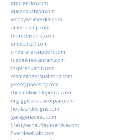
drjorgerico.com
queensushipa.com
wendyweimerdds.com
ameri-camp.com
hrsreceivables.com
empconst1.com
cinderella-support.com
bigpinkrestaurant.com
inspirehuahin.com
memmingerspainting.com
jeremypbeasley.com
thesandwichdepotcos.com
drgiggleshouseofpain.com
hotflashdesigns.com
garagenadeau.com
lifestylechauffeurservice.com
EverNewNails.com