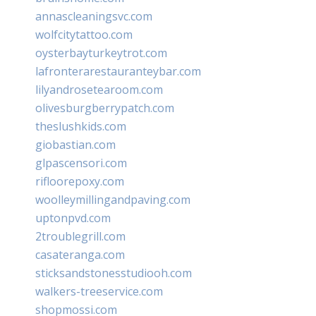
annascleaningsvc.com
wolfcitytattoo.com
oysterbayturkeytrot.com
lafronterarestauranteybar.com
lilyandrosetearoom.com
olivesburgberrypatch.com
theslushkids.com
giobastian.com
glpascensori.com
rifloorepoxy.com
woolleymillingandpaving.com
uptonpvd.com
2troublegrill.com
casateranga.com
sticksandstonesstudiooh.com
walkers-treeservice.com
shopmossi.com