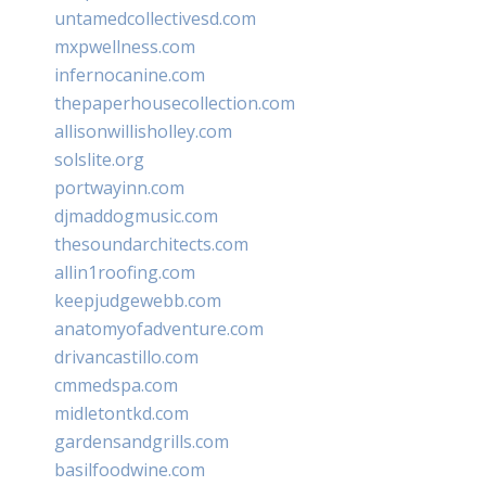
untamedcollectivesd.com
mxpwellness.com
infernocanine.com
thepaperhousecollection.com
allisonwillisholley.com
solslite.org
portwayinn.com
djmaddogmusic.com
thesoundarchitects.com
allin1roofing.com
keepjudgewebb.com
anatomyofadventure.com
drivancastillo.com
cmmedspa.com
midletontkd.com
gardensandgrills.com
basilfoodwine.com