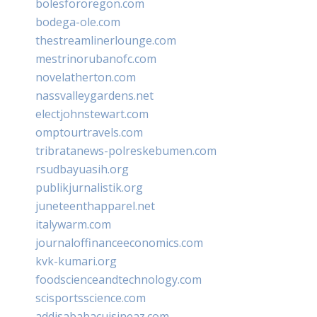
bolesfororegon.com
bodega-ole.com
thestreamlinerlounge.com
mestrinorubanofc.com
novelatherton.com
nassvalleygardens.net
electjohnstewart.com
omptourtravels.com
tribratanews-polreskebumen.com
rsudbayuasih.org
publikjurnalistik.org
juneteenthapparel.net
italywarm.com
journaloffinanceeconomics.com
kvk-kumari.org
foodscienceandtechnology.com
scisportsscience.com
addisababacuisineaz.com