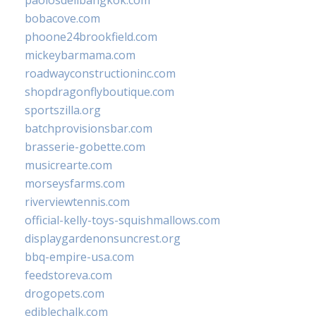
paolosdelibangkok.com
bobacove.com
phoone24brookfield.com
mickeybarmama.com
roadwayconstructioninc.com
shopdragonflyboutique.com
sportszilla.org
batchprovisionsbar.com
brasserie-gobette.com
musicrearte.com
morseysfarms.com
riverviewtennis.com
official-kelly-toys-squishmallows.com
displaygardenonsuncrest.org
bbq-empire-usa.com
feedstoreva.com
drogopets.com
ediblechalk.com