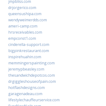
jmpbliss.com
drjorgerico.com
queensushipa.com
wendyweimerdds.com
ameri-camp.com
hrsreceivables.com
empconst1.com
cinderella-support.com
bigpinkrestaurant.com
inspirehuahin.com
memmingerspainting.com
jeremypbeasley.com
thesandwichdepotcos.com
drgiggleshouseofpain.com
hotflashdesigns.com
garagenadeau.com
lifestylechauffeurservice.com