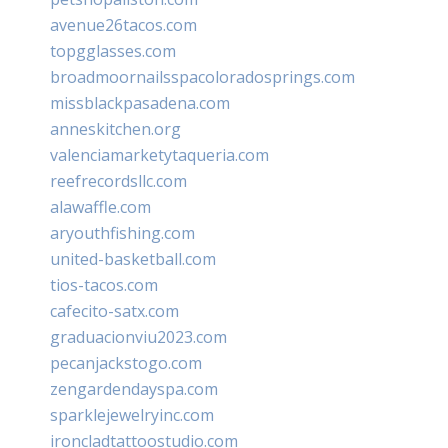
avenue26tacos.com
topgglasses.com
broadmoornailsspacoloradosprings.com
missblackpasadena.com
anneskitchen.org
valenciamarketytaqueria.com
reefrecordsllc.com
alawaffle.com
aryouthfishing.com
united-basketball.com
tios-tacos.com
cafecito-satx.com
graduacionviu2023.com
pecanjackstogo.com
zengardendayspa.com
sparklejewelryinc.com
ironcladtattoostudio.com