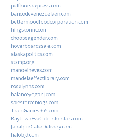
pidfloorsexpress.com
bancodevenezuelaen.com
bettermoodfoodcorporation.com
hingstonnt.com
chooseagender.com
hoverboardssale.com
alaskapolitics.com
stsmp.org
manoelneves.com
mandelaeffectlibrary.com
roselynns.com
balanceyoganj.com
salesforceblogs.com
TrainGames365.com
BaytownEvaCationRentals.com
JabalpurCakeDelivery.com
halobjd.com