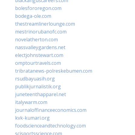
blackanguscareers.com
bolesfororegon.com
bodega-ole.com
thestreamlinerlounge.com
mestrinorubanofc.com
novelatherton.com
nassvalleygardens.net
electjohnstewart.com
omptourtravels.com
tribratanews-polreskebumen.com
rsudbayuasih.org
publikjurnalistik.org
juneteenthapparel.net
italywarm.com
journaloffinanceeconomics.com
kvk-kumari.org
foodscienceandtechnology.com
scisportsscience.com