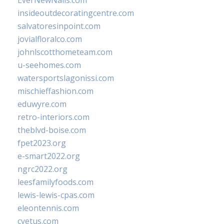
EverNewNails.com
insideoutdecoratingcentre.com
salvatoresinpoint.com
jovialfloralco.com
johnlscotthometeam.com
u-seehomes.com
watersportslagonissi.com
mischieffashion.com
eduwyre.com
retro-interiors.com
theblvd-boise.com
fpet2023.org
e-smart2022.org
ngrc2022.org
leesfamilyfoods.com
lewis-lewis-cpas.com
eleontennis.com
cyetus.com