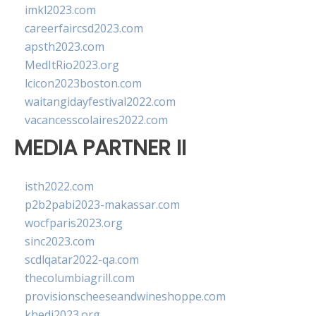
imkl2023.com
careerfaircsd2023.com
apsth2023.com
MedItRio2023.org
lcicon2023boston.com
waitangidayfestival2022.com
vacancesscolaires2022.com
MEDIA PARTNER II
isth2022.com
p2b2pabi2023-makassar.com
wocfparis2023.org
sinc2023.com
scdlqatar2022-qa.com
thecolumbiagrill.com
provisionscheeseandwineshoppe.com
khedi2023.org