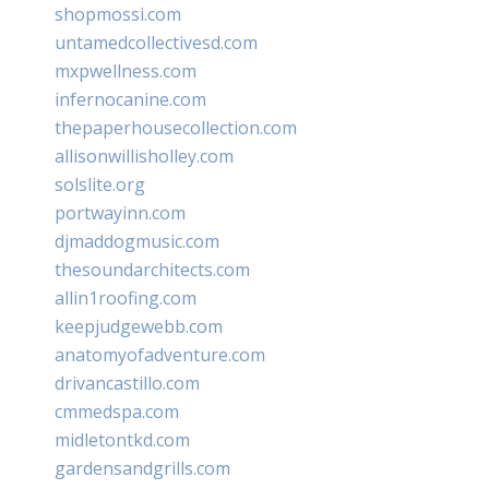
shopmossi.com
untamedcollectivesd.com
mxpwellness.com
infernocanine.com
thepaperhousecollection.com
allisonwillisholley.com
solslite.org
portwayinn.com
djmaddogmusic.com
thesoundarchitects.com
allin1roofing.com
keepjudgewebb.com
anatomyofadventure.com
drivancastillo.com
cmmedspa.com
midletontkd.com
gardensandgrills.com