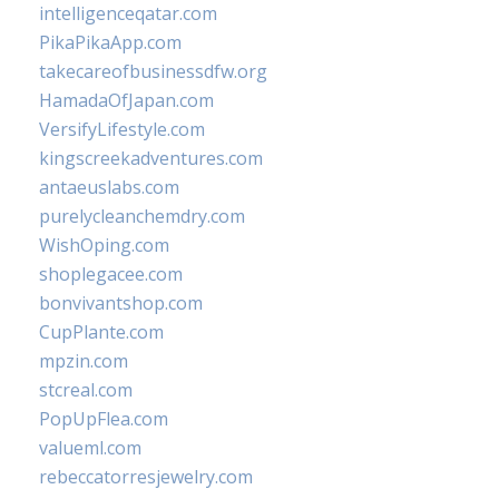
intelligenceqatar.com
PikaPikaApp.com
takecareofbusinessdfw.org
HamadaOfJapan.com
VersifyLifestyle.com
kingscreekadventures.com
antaeuslabs.com
purelycleanchemdry.com
WishOping.com
shoplegacee.com
bonvivantshop.com
CupPlante.com
mpzin.com
stcreal.com
PopUpFlea.com
valueml.com
rebeccatorresjewelry.com