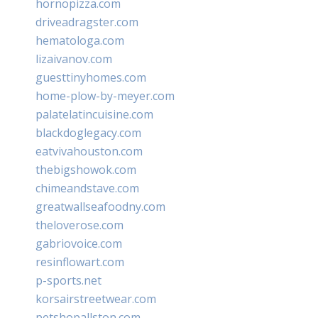
hornopizza.com
driveadragster.com
hematologa.com
lizaivanov.com
guesttinyhomes.com
home-plow-by-meyer.com
palatelatincuisine.com
blackdoglegacy.com
eatvivahouston.com
thebigshowok.com
chimeandstave.com
greatwallseafoodny.com
theloverose.com
gabriovoice.com
resinflowart.com
p-sports.net
korsairstreetwear.com
petshopallston.com