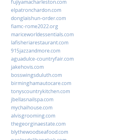
fujiyamacharleston.com
elpatronchardon.com
donglaishun-order.com
fiamc-rome2022.org
mariceworldessentials.com
lafisheriarestaurant.com
915jazzandmore.com
aguadulce-countryfair.com
jakehovis.com
bosswingsduluth.com
birminghamautocare.com
tonyscountrykitchen.com
jbellasnailspa.com
mychaihouse.com
alvisgrooming.com
thegeorginaestate.com
blythewoodseafood.com