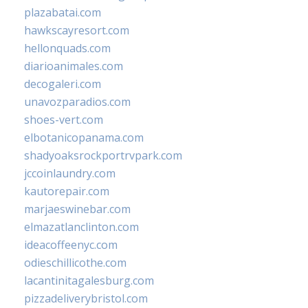
plazabatai.com
hawkscayresort.com
hellonquads.com
diarioanimales.com
decogaleri.com
unavozparadios.com
shoes-vert.com
elbotanicopanama.com
shadyoaksrockportrvpark.com
jccoinlaundry.com
kautorepair.com
marjaeswinebar.com
elmazatlanclinton.com
ideacoffeenyc.com
odieschillicothe.com
lacantinitagalesburg.com
pizzadeliverybristol.com