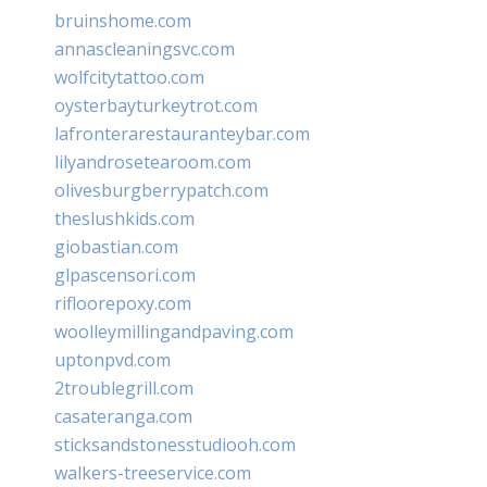
bruinshome.com
annascleaningsvc.com
wolfcitytattoo.com
oysterbayturkeytrot.com
lafronterarestauranteybar.com
lilyandrosetearoom.com
olivesburgberrypatch.com
theslushkids.com
giobastian.com
glpascensori.com
rifloorepoxy.com
woolleymillingandpaving.com
uptonpvd.com
2troublegrill.com
casateranga.com
sticksandstonesstudiooh.com
walkers-treeservice.com