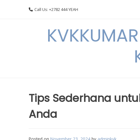
Skip
Call Us: +2782 444 YEAH
to
content
KVKKUMARI 
Tips Sederhana unt
Anda
Posted on
November 23, 2024
by
adminkvk