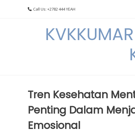
Skip
Call Us: +2782 444 YEAH
to
content
KVKKUMARI 
Tren Kesehatan Menta
Penting Dalam Men
Emosional