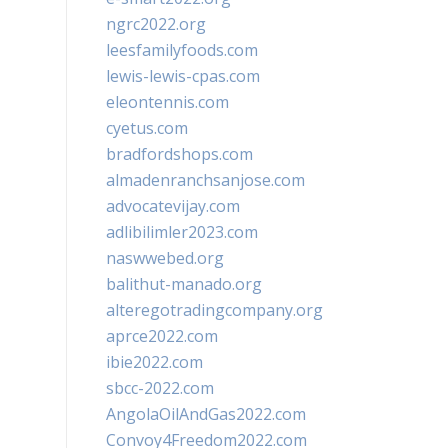
ngrc2022.org
leesfamilyfoods.com
lewis-lewis-cpas.com
eleontennis.com
cyetus.com
bradfordshops.com
almadenranchsanjose.com
advocatevijay.com
adlibilimler2023.com
naswwebed.org
balithut-manado.org
alteregotradingcompany.org
aprce2022.com
ibie2022.com
sbcc-2022.com
AngolaOilAndGas2022.com
Convoy4Freedom2022.com