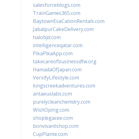
salesforceblogs.com
TrainGames365.com
BaytownEvaCationRentals.com
JabalpurCakeDelivery.com
halobjd.com
intelligenceqatar.com
PikaPikaApp.com
takecareofbusinessdfw.org
HamadaOfJapan.com
VersifyLifestyle.com
kingscreekadventures.com
antaeuslabs.com
purelycleanchemdry.com
WishOping.com
shoplegacee.com
bonvivantshop.com
CupPlante.com