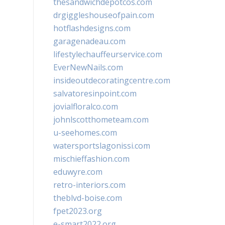
thesandwichdepotcos.com
drgiggleshouseofpain.com
hotflashdesigns.com
garagenadeau.com
lifestylechauffeurservice.com
EverNewNails.com
insideoutdecoratingcentre.com
salvatoresinpoint.com
jovialfloralco.com
johnlscotthometeam.com
u-seehomes.com
watersportslagonissi.com
mischieffashion.com
eduwyre.com
retro-interiors.com
theblvd-boise.com
fpet2023.org
e-smart2022.org