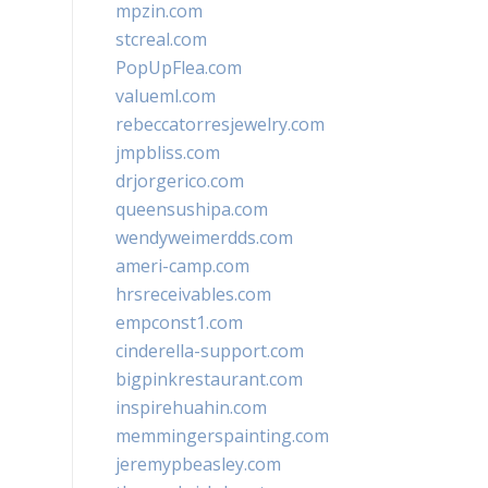
mpzin.com
stcreal.com
PopUpFlea.com
valueml.com
rebeccatorresjewelry.com
jmpbliss.com
drjorgerico.com
queensushipa.com
wendyweimerdds.com
ameri-camp.com
hrsreceivables.com
empconst1.com
cinderella-support.com
bigpinkrestaurant.com
inspirehuahin.com
memmingerspainting.com
jeremypbeasley.com