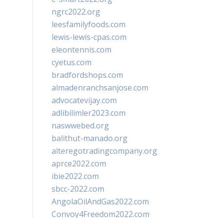
ngrc2022.org
leesfamilyfoods.com
lewis-lewis-cpas.com
eleontennis.com
cyetus.com
bradfordshops.com
almadenranchsanjose.com
advocatevijay.com
adlibilimler2023.com
naswwebed.org
balithut-manado.org
alteregotradingcompany.org
aprce2022.com
ibie2022.com
sbcc-2022.com
AngolaOilAndGas2022.com
Convoy4Freedom2022.com