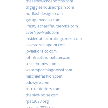
thesandwichdepotcos.com
drgiggleshouseofpain.com
hotflashdesigns.com
garagenadeau.com
lifestylechauffeurservice.com
EverNewNails.com
insideoutdecoratingcentre.com
salvatoresinpoint.com
jovialfloralco.com
johnlscotthometeam.com
u-seehomes.com
watersportslagonissi.com
mischieffashion.com
eduwyre.com
retro-interiors.com
theblvd-boise.com
fpet2023.org
e-smart2022.org