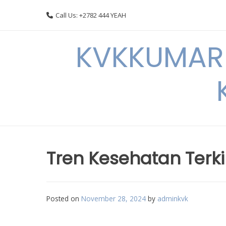
Skip
Call Us: +2782 444 YEAH
to
content
KVKKUMARI 
Tren Kesehatan Terki
Posted on
November 28, 2024
by
adminkvk