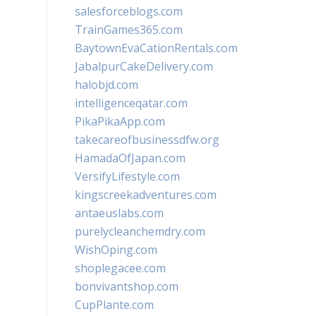
salesforceblogs.com
TrainGames365.com
BaytownEvaCationRentals.com
JabalpurCakeDelivery.com
halobjd.com
intelligenceqatar.com
PikaPikaApp.com
takecareofbusinessdfw.org
HamadaOfJapan.com
VersifyLifestyle.com
kingscreekadventures.com
antaeuslabs.com
purelycleanchemdry.com
WishOping.com
shoplegacee.com
bonvivantshop.com
CupPlante.com