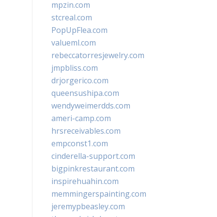
mpzin.com
stcreal.com
PopUpFlea.com
valueml.com
rebeccatorresjewelry.com
jmpbliss.com
drjorgerico.com
queensushipa.com
wendyweimerdds.com
ameri-camp.com
hrsreceivables.com
empconst1.com
cinderella-support.com
bigpinkrestaurant.com
inspirehuahin.com
memmingerspainting.com
jeremypbeasley.com