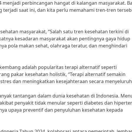
24 menjadi perbincangan hangat di kalangan masyarakat. B
terjadi saat ini, dan kita perlu memahami tren-tren terseb
esehatan masyarakat, “Salah satu tren kesehatan terkini di
katnya kesadaran masyarakat akan pentingnya gaya hidup
nya pola makan sehat, olahraga teratur, dan menghindari
rkembang adalah popularitas terapi alternatif seperti
ang pakar kesehatan holistik, “Terapi alternatif semakin
stres dan meningkatkan kesejahteraan secara menyeluruh
anyak tantangan dalam dunia kesehatan di Indonesia. Men
ibat penyakit tidak menular seperti diabetes dan hiperte
gnya upaya preventif dan penyuluhan kesehatan kepada
ndonesia Tahun 2024, kolaborasi antara pemerintah, lemba