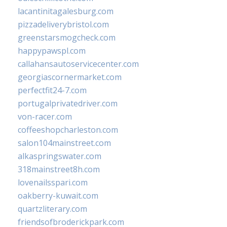
lacantinitagalesburg.com
pizzadeliverybristol.com
greenstarsmogcheck.com
happypawspl.com
callahansautoservicecenter.com
georgiascornermarket.com
perfectfit24-7.com
portugalprivatedriver.com
von-racer.com
coffeeshopcharleston.com
salon104mainstreet.com
alkaspringswater.com
318mainstreet8h.com
lovenailsspari.com
oakberry-kuwait.com
quartzliterary.com
friendsofbroderickpark.com