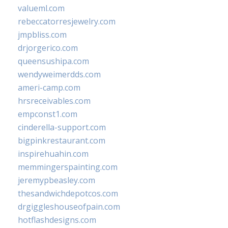
valueml.com
rebeccatorresjewelry.com
jmpbliss.com
drjorgerico.com
queensushipa.com
wendyweimerdds.com
ameri-camp.com
hrsreceivables.com
empconst1.com
cinderella-support.com
bigpinkrestaurant.com
inspirehuahin.com
memmingerspainting.com
jeremypbeasley.com
thesandwichdepotcos.com
drgiggleshouseofpain.com
hotflashdesigns.com