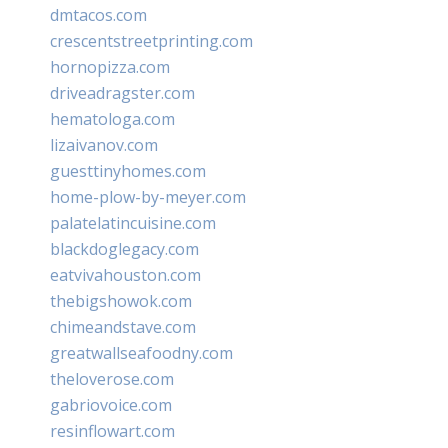
dmtacos.com
crescentstreetprinting.com
hornopizza.com
driveadragster.com
hematologa.com
lizaivanov.com
guesttinyhomes.com
home-plow-by-meyer.com
palatelatincuisine.com
blackdoglegacy.com
eatvivahouston.com
thebigshowok.com
chimeandstave.com
greatwallseafoodny.com
theloverose.com
gabriovoice.com
resinflowart.com