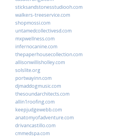
sticksandstonesstudiooh.com
walkers-treeservice.com
shopmossi.com
untamedcollectivesd.com
mxpwellness.com
infernocanine.com
thepaperhousecollection.com
allisonwillisholley.com
solslite.org
portwayinn.com
djmaddogmusic.com
thesoundarchitects.com
allin1roofing.com
keepjudgewebb.com
anatomyofadventure.com
drivancastillo.com
cmmedspa.com