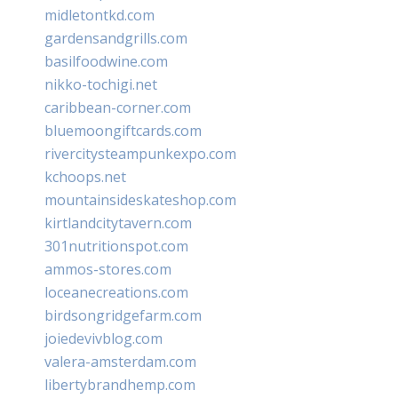
midletontkd.com
gardensandgrills.com
basilfoodwine.com
nikko-tochigi.net
caribbean-corner.com
bluemoongiftcards.com
rivercitysteampunkexpo.com
kchoops.net
mountainsideskateshop.com
kirtlandcitytavern.com
301nutritionspot.com
ammos-stores.com
loceanecreations.com
birdsongridgefarm.com
joiedevivblog.com
valera-amsterdam.com
libertybrandhemp.com