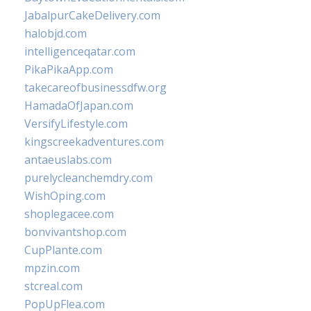
JabalpurCakeDelivery.com
halobjd.com
intelligenceqatar.com
PikaPikaApp.com
takecareofbusinessdfw.org
HamadaOfJapan.com
VersifyLifestyle.com
kingscreekadventures.com
antaeuslabs.com
purelycleanchemdry.com
WishOping.com
shoplegacee.com
bonvivantshop.com
CupPlante.com
mpzin.com
stcreal.com
PopUpFlea.com