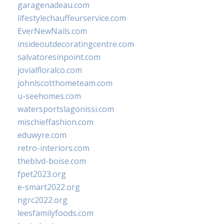
garagenadeau.com
lifestylechauffeurservice.com
EverNewNails.com
insideoutdecoratingcentre.com
salvatoresinpoint.com
jovialfloralco.com
johnlscotthometeam.com
u-seehomes.com
watersportslagonissi.com
mischieffashion.com
eduwyre.com
retro-interiors.com
theblvd-boise.com
fpet2023.org
e-smart2022.org
ngrc2022.org
leesfamilyfoods.com