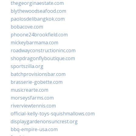
thegeorginaestate.com
blythewoodseafood.com
paolosdelibangkok.com
bobacove.com
phoone24brookfield.com
mickeybarmama.com
roadwayconstructioninc.com
shopdragonflyboutique.com
sportszilla.org
batchprovisionsbar.com
brasserie-gobette.com
musicrearte.com
morseysfarms.com
riverviewtennis.com
official-kelly-toys-squishmallows.com
displaygardenonsuncrest.org
bbq-empire-usa.com