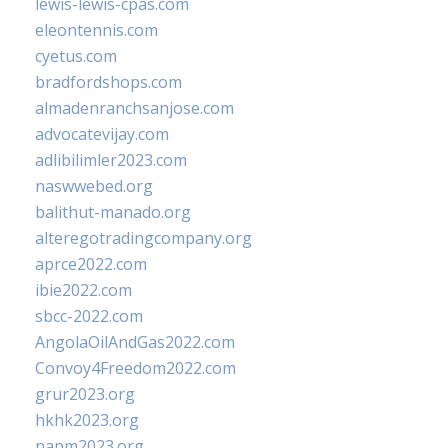
lewis-lewis-cpas.com
eleontennis.com
cyetus.com
bradfordshops.com
almadenranchsanjose.com
advocatevijay.com
adlibilimler2023.com
naswwebed.org
balithut-manado.org
alteregotradingcompany.org
aprce2022.com
ibie2022.com
sbcc-2022.com
AngolaOilAndGas2022.com
Convoy4Freedom2022.com
grur2023.org
hkhk2023.org
napm2023.org