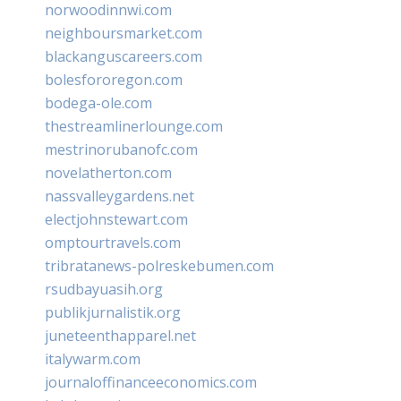
norwoodinnwi.com
neighboursmarket.com
blackanguscareers.com
bolesfororegon.com
bodega-ole.com
thestreamlinerlounge.com
mestrinorubanofc.com
novelatherton.com
nassvalleygardens.net
electjohnstewart.com
omptourtravels.com
tribratanews-polreskebumen.com
rsudbayuasih.org
publikjurnalistik.org
juneteenthapparel.net
italywarm.com
journaloffinanceeconomics.com