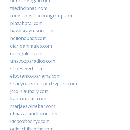
bennusehgall.com
tsecincinnati.com
roderconstructiongroup.com
plazabatai.com
hawkscayresort.com
hellonquads.com
diarioanimales.com
decogaleri.com
unavozparadios.com
shoes-vert.com
elbotanicopanama.com
shadyoaksrockportrvpark.com
jccoinlaundry.com
kautorepair.com
marjaeswinebar.com
elmazatlanclinton.com
ideacoffeenyc.com
odieschillicothe.com