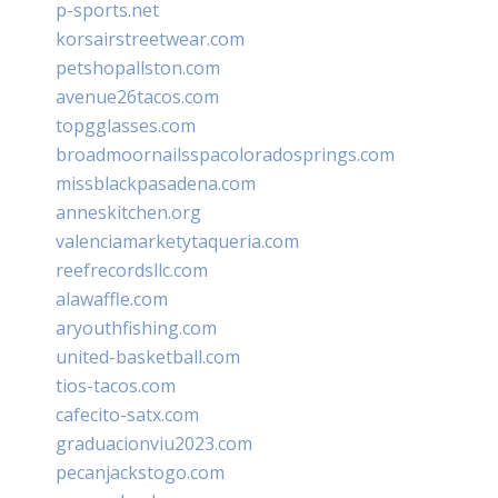
p-sports.net
korsairstreetwear.com
petshopallston.com
avenue26tacos.com
topgglasses.com
broadmoornailsspacoloradosprings.com
missblackpasadena.com
anneskitchen.org
valenciamarketytaqueria.com
reefrecordsllc.com
alawaffle.com
aryouthfishing.com
united-basketball.com
tios-tacos.com
cafecito-satx.com
graduacionviu2023.com
pecanjackstogo.com