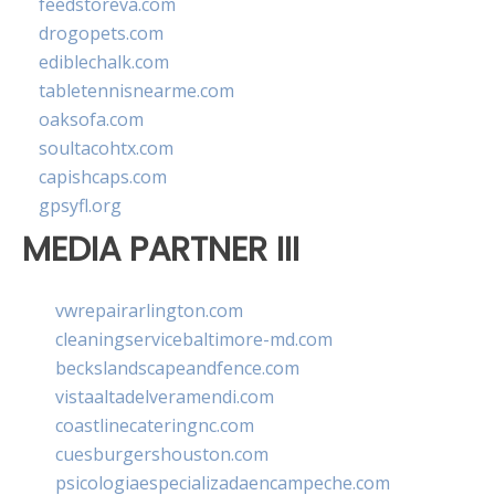
feedstoreva.com
drogopets.com
ediblechalk.com
tabletennisnearme.com
oaksofa.com
soultacohtx.com
capishcaps.com
gpsyfl.org
MEDIA PARTNER III
vwrepairarlington.com
cleaningservicebaltimore-md.com
beckslandscapeandfence.com
vistaaltadelveramendi.com
coastlinecateringnc.com
cuesburgershouston.com
psicologiaespecializadaencampeche.com