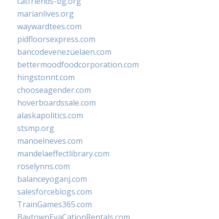
catfriends-bg.org
marianlives.org
waywardtees.com
pidfloorsexpress.com
bancodevenezuelaen.com
bettermoodfoodcorporation.com
hingstonnt.com
chooseagender.com
hoverboardssale.com
alaskapolitics.com
stsmp.org
manoelneves.com
mandelaeffectlibrary.com
roselynns.com
balanceyoganj.com
salesforceblogs.com
TrainGames365.com
BaytownEvaCationRentals.com