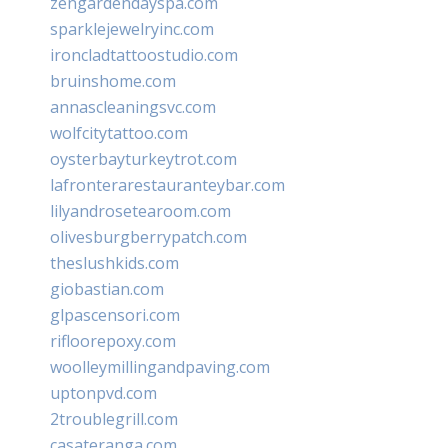
zengardendayspa.com
sparklejewelryinc.com
ironcladtattoostudio.com
bruinshome.com
annascleaningsvc.com
wolfcitytattoo.com
oysterbayturkeytrot.com
lafronterarestauranteybar.com
lilyandrosetearoom.com
olivesburgberrypatch.com
theslushkids.com
giobastian.com
glpascensori.com
rifloorepoxy.com
woolleymillingandpaving.com
uptonpvd.com
2troublegrill.com
casateranga.com