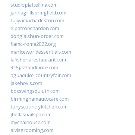
studiopiattellina.com
jannagrillspringfield.com
fujiyamacharleston.com
elpatronchardon.com
donglaishun-order.com
fiamc-rome2022.org
mariceworldessentials.com
lafisheriarestaurant.com
915jazzandmore.com
aguadulce-countryfair.com
jakehovis.com
bosswingsduluth.com
birminghamautocare.com
tonyscountrykitchen.com
jbellasnailspa.com
mychaihouse.com
alvisgrooming.com