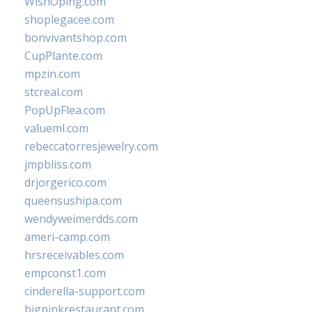
WishOping.com
shoplegacee.com
bonvivantshop.com
CupPlante.com
mpzin.com
stcreal.com
PopUpFlea.com
valueml.com
rebeccatorresjewelry.com
jmpbliss.com
drjorgerico.com
queensushipa.com
wendyweimerdds.com
ameri-camp.com
hrsreceivables.com
empconst1.com
cinderella-support.com
bigpinkrestaurant.com