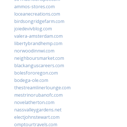
ammos-stores.com
loceanecreations.com
birdsongridgefarm.com
joiedevivblog.com
valera-amsterdam.com
libertybrandhemp.com
norwoodinnwi.com
neighboursmarket.com
blackanguscareers.com
bolesfororegon.com
bodega-ole.com
thestreamlinerlounge.com
mestrinorubanofc.com
novelatherton.com
nassvalleygardens.net
electjohnstewart.com
omptourtravels.com