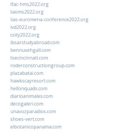
ifac-hms2022.org
taoms2022.org
iias-euromena-conference2022.org
ivd2022.org
csity2022.org
ibsarstudyabroad.com
bennusehgall.com
tsecincinnati.com
roderconstructiongroup.com
plazabatai.com
hawkscayresort.com
hellonquads.com
diarioanimales.com
decogaleri.com
unavozparadios.com
shoes-vert.com
elbotanicopanama.com