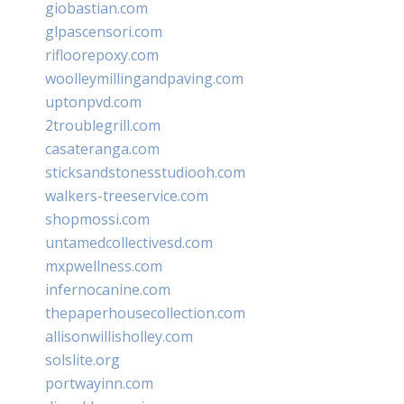
giobastian.com
glpascensori.com
rifloorepoxy.com
woolleymillingandpaving.com
uptonpvd.com
2troublegrill.com
casateranga.com
sticksandstonesstudiooh.com
walkers-treeservice.com
shopmossi.com
untamedcollectivesd.com
mxpwellness.com
infernocanine.com
thepaperhousecollection.com
allisonwillisholley.com
solslite.org
portwayinn.com