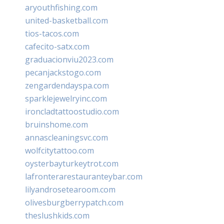
aryouthfishing.com
united-basketball.com
tios-tacos.com
cafecito-satx.com
graduacionviu2023.com
pecanjackstogo.com
zengardendayspa.com
sparklejewelryinc.com
ironcladtattoostudio.com
bruinshome.com
annascleaningsvc.com
wolfcitytattoo.com
oysterbayturkeytrot.com
lafronterarestauranteybar.com
lilyandrosetearoom.com
olivesburgberrypatch.com
theslushkids.com