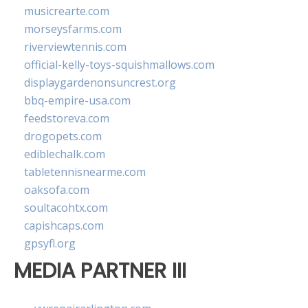
musicrearte.com
morseysfarms.com
riverviewtennis.com
official-kelly-toys-squishmallows.com
displaygardenonsuncrest.org
bbq-empire-usa.com
feedstoreva.com
drogopets.com
ediblechalk.com
tabletennisnearme.com
oaksofa.com
soultacohtx.com
capishcaps.com
gpsyfl.org
MEDIA PARTNER III