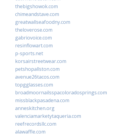
thebigshowok.com
chimeandstave.com
greatwallseafoodny.com
theloverose.com
gabriovoice.com
resinflowart.com
p-sports.net
korsairstreetwear.com
petshopallston.com
avenue26tacos.com
topgglasses.com
broadmoornailsspacoloradosprings.com
missblackpasadena.com
anneskitchen.org
valenciamarketytaqueria.com
reefrecordsllc.com
alawaffle.com