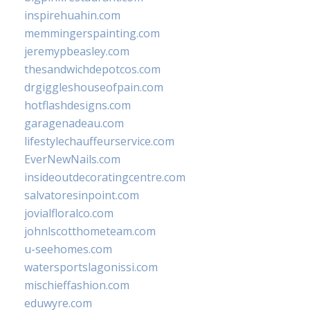
inspirehuahin.com
memmingerspainting.com
jeremypbeasley.com
thesandwichdepotcos.com
drgiggleshouseofpain.com
hotflashdesigns.com
garagenadeau.com
lifestylechauffeurservice.com
EverNewNails.com
insideoutdecoratingcentre.com
salvatoresinpoint.com
jovialfloralco.com
johnlscotthometeam.com
u-seehomes.com
watersportslagonissi.com
mischieffashion.com
eduwyre.com