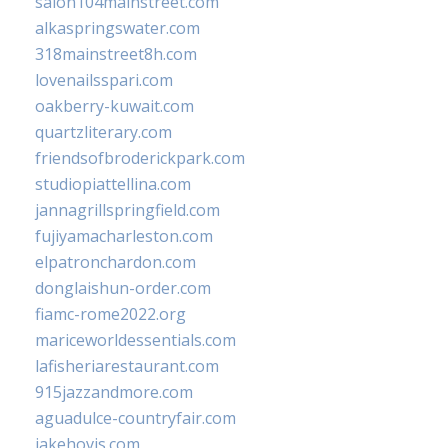
salon104mainstreet.com
alkaspringswater.com
318mainstreet8h.com
lovenailsspari.com
oakberry-kuwait.com
quartzliterary.com
friendsofbroderickpark.com
studiopiattellina.com
jannagrillspringfield.com
fujiyamacharleston.com
elpatronchardon.com
donglaishun-order.com
fiamc-rome2022.org
mariceworldessentials.com
lafisheriarestaurant.com
915jazzandmore.com
aguadulce-countryfair.com
jakehovis.com