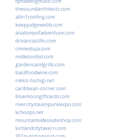
djmaddogmusic.com
thesoundarchitects.com
allin1roofing.com
keepjudgewebb.com
anatomyofadventure.com
drivancastillo.com
cmmedspa.com
midletontkd.com
gardensandgrills.com
basilfoodwine.com
nikko-tochigi.net
caribbean-corner.com
bluemoongiftcards.com
rivercitysteampunkexpo.com
kchoops.net
mountainsideskateshop.com
kirtlandcitytavern.com
301nutritionspot.com