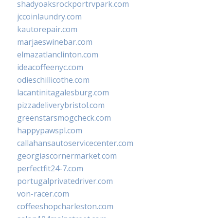
shadyoaksrockportrvpark.com
jccoinlaundry.com
kautorepair.com
marjaeswinebar.com
elmazatlanclinton.com
ideacoffeenyc.com
odieschillicothe.com
lacantinitagalesburg.com
pizzadeliverybristol.com
greenstarsmogcheck.com
happypawspl.com
callahansautoservicecenter.com
georgiascornermarket.com
perfectfit24-7.com
portugalprivatedriver.com
von-racer.com
coffeeshopcharleston.com