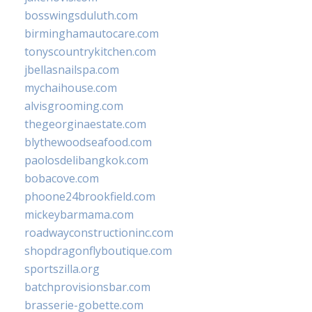
bosswingsduluth.com
birminghamautocare.com
tonyscountrykitchen.com
jbellasnailspa.com
mychaihouse.com
alvisgrooming.com
thegeorginaestate.com
blythewoodseafood.com
paolosdelibangkok.com
bobacove.com
phoone24brookfield.com
mickeybarmama.com
roadwayconstructioninc.com
shopdragonflyboutique.com
sportszilla.org
batchprovisionsbar.com
brasserie-gobette.com