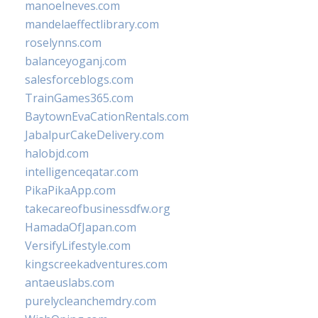
manoelneves.com
mandelaeffectlibrary.com
roselynns.com
balanceyoganj.com
salesforceblogs.com
TrainGames365.com
BaytownEvaCationRentals.com
JabalpurCakeDelivery.com
halobjd.com
intelligenceqatar.com
PikaPikaApp.com
takecareofbusinessdfw.org
HamadaOfJapan.com
VersifyLifestyle.com
kingscreekadventures.com
antaeuslabs.com
purelycleanchemdry.com