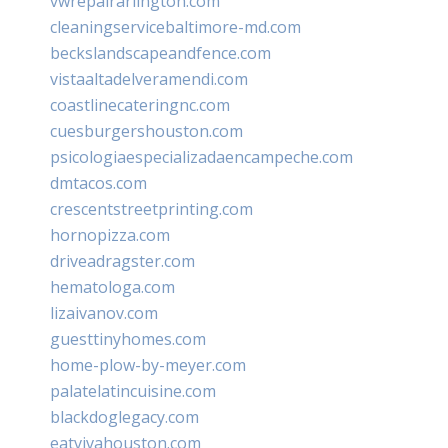
vwrepairarlington.com
cleaningservicebaltimore-md.com
beckslandscapeandfence.com
vistaaltadelveramendi.com
coastlinecateringnc.com
cuesburgershouston.com
psicologiaespecializadaencampeche.com
dmtacos.com
crescentstreetprinting.com
hornopizza.com
driveadragster.com
hematologa.com
lizaivanov.com
guesttinyhomes.com
home-plow-by-meyer.com
palatelatincuisine.com
blackdoglegacy.com
eatvivahouston.com