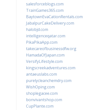
salesforceblogs.com
TrainGames365.com
BaytownEvaCationRentals.com
JabalpurCakeDelivery.com
halobjd.com
intelligenceqatar.com
PikaPikaApp.com
takecareofbusinessdfw.org
HamadaOfJapan.com
VersifyLifestyle.com
kingscreekadventures.com
antaeuslabs.com
purelycleanchemdry.com
WishOping.com
shoplegacee.com
bonvivantshop.com
CupPlante.com