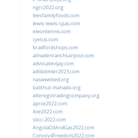
ngrc2022.org
leesfamilyfoods.com
lewis-lewis-cpas.com
eleontennis.com
cyetus.com
bradfordshops.com
almadenranchsanjose.com
advocatevijay.com
adlibilimler2023.com
naswwebed.org
balithut-manado.org
alteregotradingcompany.org
aprce2022.com
ibie2022.com
sbcc-2022.com
AngolaOilAndGas2022.com
Convoy4Freedom2022.com