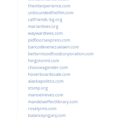
theintexperience.com
unboundedthefilm.com
catfriends-bg.org
marianlives.org
waywardtees.com
pidfloorsexpress.com
bancodevenezuelaen.com
bettermoodfoodcorporation.com
hingstonnt.com
chooseagender.com
hoverboardssale.com
alaskapolitics.com
stsmp.org
manoelneves.com
mandelaeffectlibrary.com
roselynns.com
balanceyoganj.com