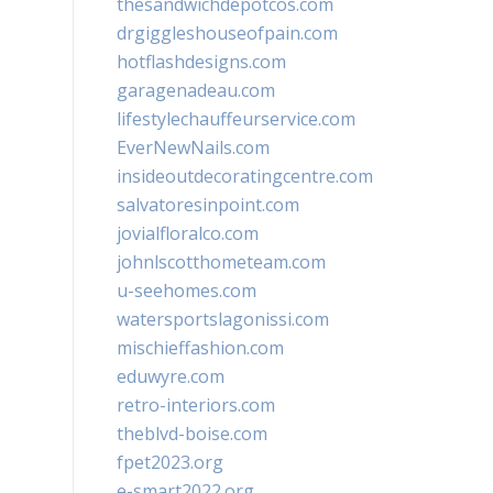
thesandwichdepotcos.com
drgiggleshouseofpain.com
hotflashdesigns.com
garagenadeau.com
lifestylechauffeurservice.com
EverNewNails.com
insideoutdecoratingcentre.com
salvatoresinpoint.com
jovialfloralco.com
johnlscotthometeam.com
u-seehomes.com
watersportslagonissi.com
mischieffashion.com
eduwyre.com
retro-interiors.com
theblvd-boise.com
fpet2023.org
e-smart2022.org