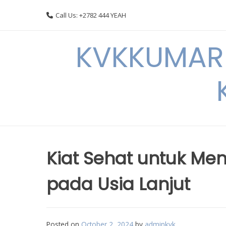
Skip
Call Us: +2782 444 YEAH
to
content
KVKKUMARI 
Kiat Sehat untuk Me
pada Usia Lanjut
Posted on
October 2, 2024
by
adminkvk