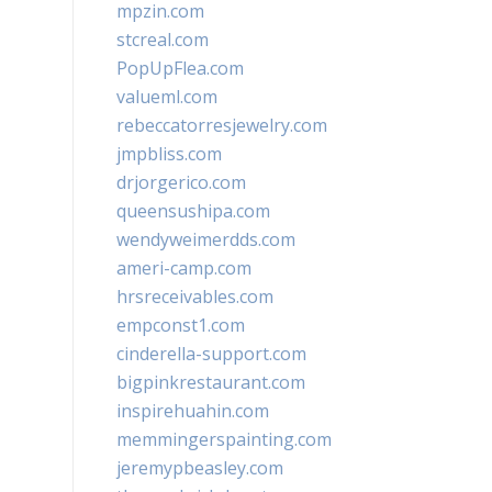
mpzin.com
stcreal.com
PopUpFlea.com
valueml.com
rebeccatorresjewelry.com
jmpbliss.com
drjorgerico.com
queensushipa.com
wendyweimerdds.com
ameri-camp.com
hrsreceivables.com
empconst1.com
cinderella-support.com
bigpinkrestaurant.com
inspirehuahin.com
memmingerspainting.com
jeremypbeasley.com