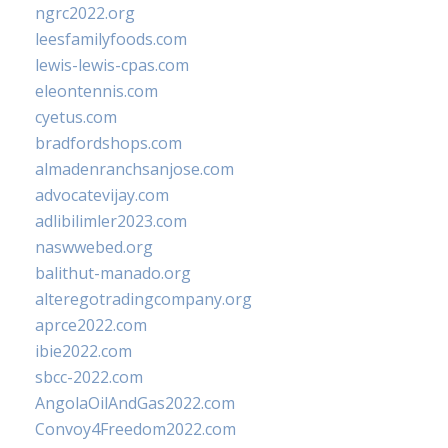
ngrc2022.org
leesfamilyfoods.com
lewis-lewis-cpas.com
eleontennis.com
cyetus.com
bradfordshops.com
almadenranchsanjose.com
advocatevijay.com
adlibilimler2023.com
naswwebed.org
balithut-manado.org
alteregotradingcompany.org
aprce2022.com
ibie2022.com
sbcc-2022.com
AngolaOilAndGas2022.com
Convoy4Freedom2022.com