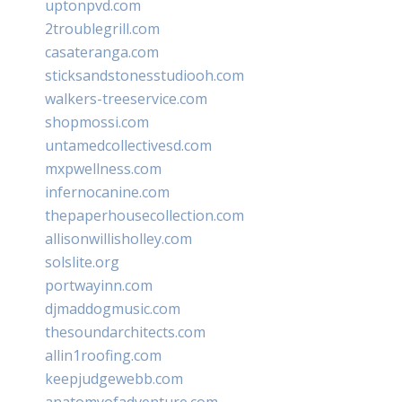
uptonpvd.com
2troublegrill.com
casateranga.com
sticksandstonesstudiooh.com
walkers-treeservice.com
shopmossi.com
untamedcollectivesd.com
mxpwellness.com
infernocanine.com
thepaperhousecollection.com
allisonwillisholley.com
solslite.org
portwayinn.com
djmaddogmusic.com
thesoundarchitects.com
allin1roofing.com
keepjudgewebb.com
anatomyofadventure.com