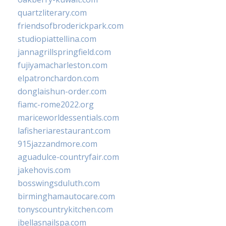
quartzliterary.com
friendsofbroderickpark.com
studiopiattellina.com
jannagrillspringfield.com
fujiyamacharleston.com
elpatronchardon.com
donglaishun-order.com
fiamc-rome2022.org
mariceworldessentials.com
lafisheriarestaurant.com
915jazzandmore.com
aguadulce-countryfair.com
jakehovis.com
bosswingsduluth.com
birminghamautocare.com
tonyscountrykitchen.com
jbellasnailspa.com