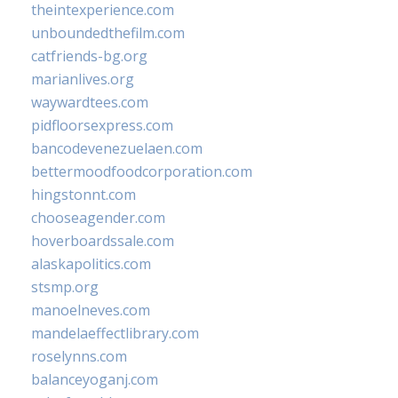
theintexperience.com
unboundedthefilm.com
catfriends-bg.org
marianlives.org
waywardtees.com
pidfloorsexpress.com
bancodevenezuelaen.com
bettermoodfoodcorporation.com
hingstonnt.com
chooseagender.com
hoverboardssale.com
alaskapolitics.com
stsmp.org
manoelneves.com
mandelaeffectlibrary.com
roselynns.com
balanceyoganj.com