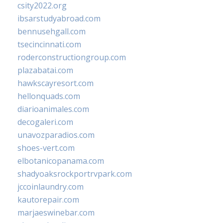
csity2022.org
ibsarstudyabroad.com
bennusehgall.com
tsecincinnati.com
roderconstructiongroup.com
plazabatai.com
hawkscayresort.com
hellonquads.com
diarioanimales.com
decogaleri.com
unavozparadios.com
shoes-vert.com
elbotanicopanama.com
shadyoaksrockportrvpark.com
jccoinlaundry.com
kautorepair.com
marjaeswinebar.com