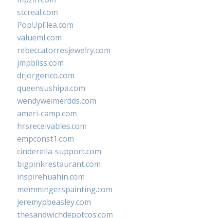
stcreal.com
PopUpFlea.com
valueml.com
rebeccatorresjewelry.com
jmpbliss.com
drjorgerico.com
queensushipa.com
wendyweimerdds.com
ameri-camp.com
hrsreceivables.com
empconst1.com
cinderella-support.com
bigpinkrestaurant.com
inspirehuahin.com
memmingerspainting.com
jeremypbeasley.com
thesandwichdepotcos.com