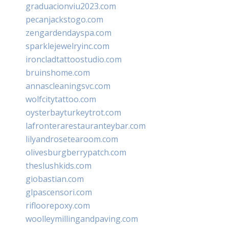
graduacionviu2023.com
pecanjackstogo.com
zengardendayspa.com
sparklejewelryinc.com
ironcladtattoostudio.com
bruinshome.com
annascleaningsvc.com
wolfcitytattoo.com
oysterbayturkeytrot.com
lafronterarestauranteybar.com
lilyandrosetearoom.com
olivesburgberrypatch.com
theslushkids.com
giobastian.com
glpascensori.com
rifloorepoxy.com
woolleymillingandpaving.com