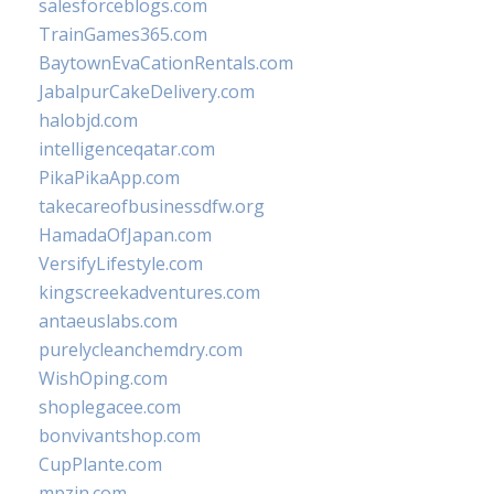
salesforceblogs.com
TrainGames365.com
BaytownEvaCationRentals.com
JabalpurCakeDelivery.com
halobjd.com
intelligenceqatar.com
PikaPikaApp.com
takecareofbusinessdfw.org
HamadaOfJapan.com
VersifyLifestyle.com
kingscreekadventures.com
antaeuslabs.com
purelycleanchemdry.com
WishOping.com
shoplegacee.com
bonvivantshop.com
CupPlante.com
mpzin.com