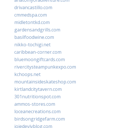
drivancastillo.com
cmmedspa.com
midletontkd.com
gardensandgrills.com
basilfoodwine.com
nikko-tochigi.net
caribbean-corner.com
bluemoongiftcards.com
rivercitysteampunkexpo.com
kchoops.net
mountainsideskateshop.com
kirtlandcitytavern.com
301nutritionspot.com
ammos-stores.com
loceanecreations.com
birdsongridgefarm.com
joiedevivblog.com