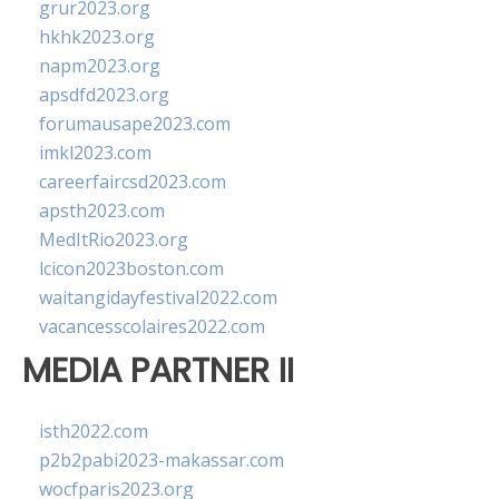
grur2023.org
hkhk2023.org
napm2023.org
apsdfd2023.org
forumausape2023.com
imkl2023.com
careerfaircsd2023.com
apsth2023.com
MedItRio2023.org
lcicon2023boston.com
waitangidayfestival2022.com
vacancesscolaires2022.com
MEDIA PARTNER II
isth2022.com
p2b2pabi2023-makassar.com
wocfparis2023.org