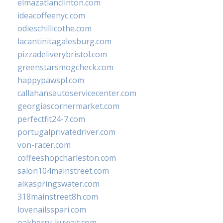
elmazatlanclinton.com
ideacoffeenyc.com
odieschillicothe.com
lacantinitagalesburg.com
pizzadeliverybristol.com
greenstarsmogcheck.com
happypawspl.com
callahansautoservicecenter.com
georgiascornermarket.com
perfectfit24-7.com
portugalprivatedriver.com
von-racer.com
coffeeshopcharleston.com
salon104mainstreet.com
alkaspringswater.com
318mainstreet8h.com
lovenailsspari.com
oakberry-kuwait.com