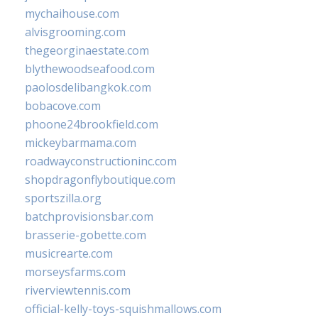
mychaihouse.com
alvisgrooming.com
thegeorginaestate.com
blythewoodseafood.com
paolosdelibangkok.com
bobacove.com
phoone24brookfield.com
mickeybarmama.com
roadwayconstructioninc.com
shopdragonflyboutique.com
sportszilla.org
batchprovisionsbar.com
brasserie-gobette.com
musicrearte.com
morseysfarms.com
riverviewtennis.com
official-kelly-toys-squishmallows.com