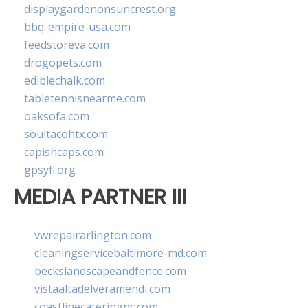
displaygardenonsuncrest.org
bbq-empire-usa.com
feedstoreva.com
drogopets.com
ediblechalk.com
tabletennisnearme.com
oaksofa.com
soultacohtx.com
capishcaps.com
gpsyfl.org
MEDIA PARTNER III
vwrepairarlington.com
cleaningservicebaltimore-md.com
beckslandscapeandfence.com
vistaaltadelveramendi.com
coastlinecateringnc.com