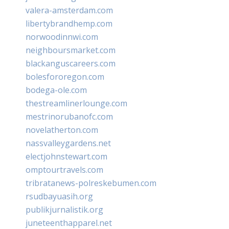
valera-amsterdam.com
libertybrandhemp.com
norwoodinnwi.com
neighboursmarket.com
blackanguscareers.com
bolesfororegon.com
bodega-ole.com
thestreamlinerlounge.com
mestrinorubanofc.com
novelatherton.com
nassvalleygardens.net
electjohnstewart.com
omptourtravels.com
tribratanews-polreskebumen.com
rsudbayuasih.org
publikjurnalistik.org
juneteenthapparel.net