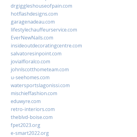
drgiggleshouseofpain.com
hotflashdesigns.com
garagenadeau.com
lifestylechauffeurservice.com
EverNewNails.com
insideoutdecoratingcentre.com
salvatoresinpoint.com
jovialfloralco.com
johnlscotthometeam.com
u-seehomes.com
watersportslagonissi.com
mischieffashion.com
eduwyre.com
retro-interiors.com
theblvd-boise.com
fpet2023.org
e-smart2022.org