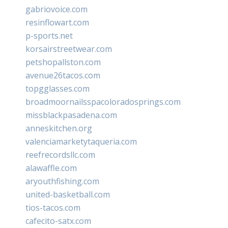
gabriovoice.com
resinflowart.com
p-sports.net
korsairstreetwear.com
petshopallston.com
avenue26tacos.com
topgglasses.com
broadmoornailsspacoloradosprings.com
missblackpasadena.com
anneskitchen.org
valenciamarketytaqueria.com
reefrecordsllc.com
alawaffle.com
aryouthfishing.com
united-basketball.com
tios-tacos.com
cafecito-satx.com