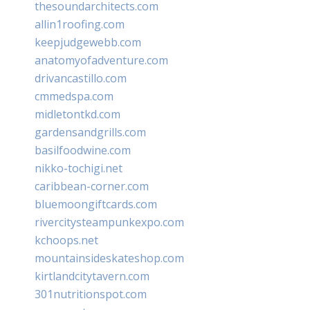
thesoundarchitects.com
allin1roofing.com
keepjudgewebb.com
anatomyofadventure.com
drivancastillo.com
cmmedspa.com
midletontkd.com
gardensandgrills.com
basilfoodwine.com
nikko-tochigi.net
caribbean-corner.com
bluemoongiftcards.com
rivercitysteampunkexpo.com
kchoops.net
mountainsideskateshop.com
kirtlandcitytavern.com
301nutritionspot.com