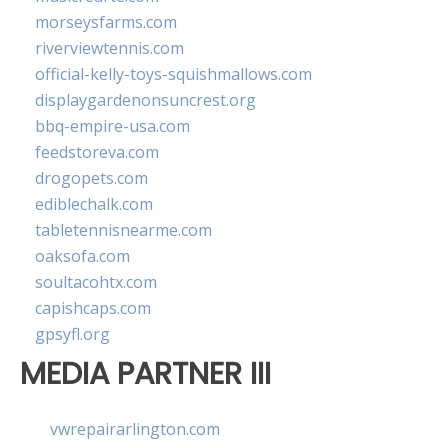
morseysfarms.com
riverviewtennis.com
official-kelly-toys-squishmallows.com
displaygardenonsuncrest.org
bbq-empire-usa.com
feedstoreva.com
drogopets.com
ediblechalk.com
tabletennisnearme.com
oaksofa.com
soultacohtx.com
capishcaps.com
gpsyfl.org
MEDIA PARTNER III
vwrepairarlington.com