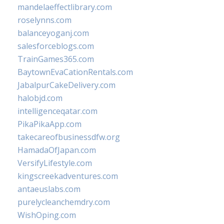
mandelaeffectlibrary.com
roselynns.com
balanceyoganj.com
salesforceblogs.com
TrainGames365.com
BaytownEvaCationRentals.com
JabalpurCakeDelivery.com
halobjd.com
intelligenceqatar.com
PikaPikaApp.com
takecareofbusinessdfw.org
HamadaOfJapan.com
VersifyLifestyle.com
kingscreekadventures.com
antaeuslabs.com
purelycleanchemdry.com
WishOping.com