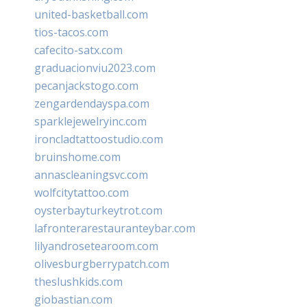
united-basketball.com
tios-tacos.com
cafecito-satx.com
graduacionviu2023.com
pecanjackstogo.com
zengardendayspa.com
sparklejewelryinc.com
ironcladtattoostudio.com
bruinshome.com
annascleaningsvc.com
wolfcitytattoo.com
oysterbayturkeytrot.com
lafronterarestauranteybar.com
lilyandrosetearoom.com
olivesburgberrypatch.com
theslushkids.com
giobastian.com