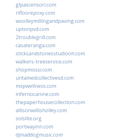
glpascensori.com
rifloorepoxy.com
woolleymillingandpaving.com
uptonpvd.com
2troublegrill.com
casateranga.com
sticksandstonesstudiooh.com
walkers-treeservice.com
shopmossi.com
untamedcollectivesd.com
mxpwellness.com
infernocanine.com
thepaperhousecollection.com
allisonwillisholley.com
solslite.org
portwayinn.com
djmaddogmusic.com