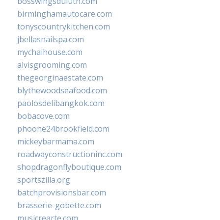
bosswingsduluth.com
birminghamautocare.com
tonyscountrykitchen.com
jbellasnailspa.com
mychaihouse.com
alvisgrooming.com
thegeorginaestate.com
blythewoodseafood.com
paolosdelibangkok.com
bobacove.com
phoone24brookfield.com
mickeybarmama.com
roadwayconstructioninc.com
shopdragonflyboutique.com
sportszilla.org
batchprovisionsbar.com
brasserie-gobette.com
musicrearte.com