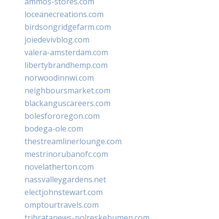
ammos-stores.com
loceanecreations.com
birdsongridgefarm.com
joiedevivblog.com
valera-amsterdam.com
libertybrandhemp.com
norwoodinnwi.com
neighboursmarket.com
blackanguscareers.com
bolesfororegon.com
bodega-ole.com
thestreamlinerlounge.com
mestrinorubanofc.com
novelatherton.com
nassvalleygardens.net
electjohnstewart.com
omptourtravels.com
tribratanews-polreskebumen.com