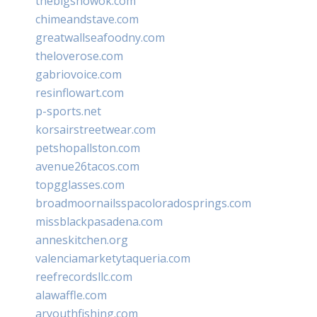
thebigshowok.com
chimeandstave.com
greatwallseafoodny.com
theloverose.com
gabriovoice.com
resinflowart.com
p-sports.net
korsairstreetwear.com
petshopallston.com
avenue26tacos.com
topgglasses.com
broadmoornailsspacoloradosprings.com
missblackpasadena.com
anneskitchen.org
valenciamarketytaqueria.com
reefrecordsllc.com
alawaffle.com
aryouthfishing.com