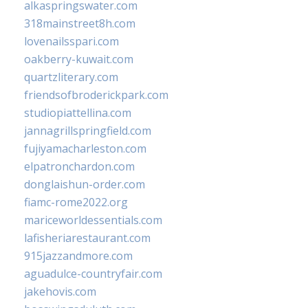
alkaspringswater.com
318mainstreet8h.com
lovenailsspari.com
oakberry-kuwait.com
quartzliterary.com
friendsofbroderickpark.com
studiopiattellina.com
jannagrillspringfield.com
fujiyamacharleston.com
elpatronchardon.com
donglaishun-order.com
fiamc-rome2022.org
mariceworldessentials.com
lafisheriarestaurant.com
915jazzandmore.com
aguadulce-countryfair.com
jakehovis.com