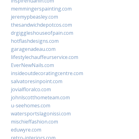
inspirehuahin.com
memmingerspainting.com
jeremypbeasley.com
thesandwichdepotcos.com
drgiggleshouseofpain.com
hotflashdesigns.com
garagenadeau.com
lifestylechauffeurservice.com
EverNewNails.com
insideoutdecoratingcentre.com
salvatoresinpoint.com
jovialfloralco.com
johnlscotthometeam.com
u-seehomes.com
watersportslagonissi.com
mischieffashion.com
eduwyre.com
retro-interiors.com