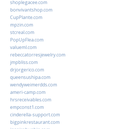
shoplegacee.com
bonvivantshop.com
CupPlante.com
mpzin.com
stcreal.com
PopUpFlea.com
valueml.com
rebeccatorresjewelry.com
jmpbliss.com
drjorgerico.com
queensushipa.com
wendyweimerdds.com
ameri-camp.com
hrsreceivables.com
empconst1.com
cinderella-support.com
bigpinkrestaurant.com