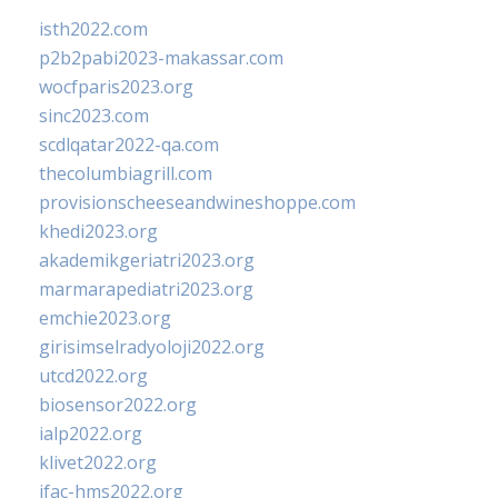
isth2022.com
p2b2pabi2023-makassar.com
wocfparis2023.org
sinc2023.com
scdlqatar2022-qa.com
thecolumbiagrill.com
provisionscheeseandwineshoppe.com
khedi2023.org
akademikgeriatri2023.org
marmarapediatri2023.org
emchie2023.org
girisimselradyoloji2022.org
utcd2022.org
biosensor2022.org
ialp2022.org
klivet2022.org
ifac-hms2022.org