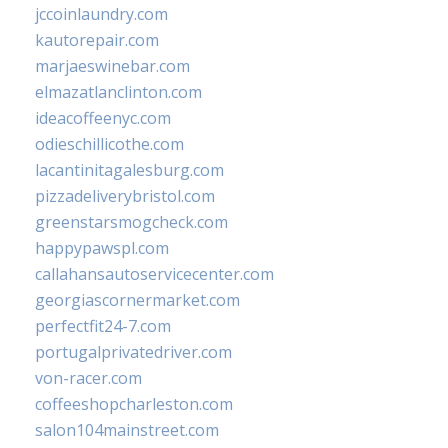
jccoinlaundry.com
kautorepair.com
marjaeswinebar.com
elmazatlanclinton.com
ideacoffeenyc.com
odieschillicothe.com
lacantinitagalesburg.com
pizzadeliverybristol.com
greenstarsmogcheck.com
happypawspl.com
callahansautoservicecenter.com
georgiascornermarket.com
perfectfit24-7.com
portugalprivatedriver.com
von-racer.com
coffeeshopcharleston.com
salon104mainstreet.com