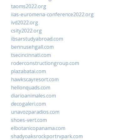
taoms2022.org
iias-euromena-conference2022.org
ivd2022.org
csity2022.org
ibsarstudyabroad.com
bennusehgall.com
tsecincinnati.com
roderconstructiongroup.com
plazabatai.com
hawkscayresort.com
hellonquads.com
diarioanimales.com
decogaleri.com
unavozparadios.com
shoes-vert.com
elbotanicopanama.com
shadyoaksrockportrvpark.com