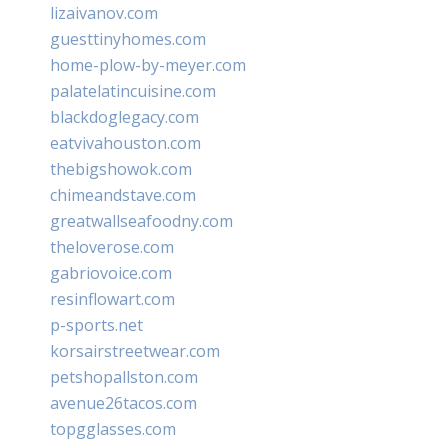
lizaivanov.com
guesttinyhomes.com
home-plow-by-meyer.com
palatelatincuisine.com
blackdoglegacy.com
eatvivahouston.com
thebigshowok.com
chimeandstave.com
greatwallseafoodny.com
theloverose.com
gabriovoice.com
resinflowart.com
p-sports.net
korsairstreetwear.com
petshopallston.com
avenue26tacos.com
topgglasses.com