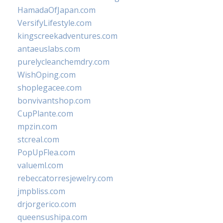
HamadaOfJapan.com
VersifyLifestyle.com
kingscreekadventures.com
antaeuslabs.com
purelycleanchemdry.com
WishOping.com
shoplegacee.com
bonvivantshop.com
CupPlante.com
mpzin.com
stcreal.com
PopUpFlea.com
valueml.com
rebeccatorresjewelry.com
jmpbliss.com
drjorgerico.com
queensushipa.com