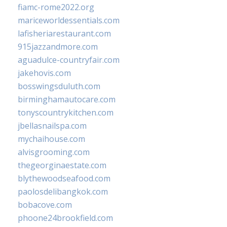
fiamc-rome2022.org
mariceworldessentials.com
lafisheriarestaurant.com
915jazzandmore.com
aguadulce-countryfair.com
jakehovis.com
bosswingsduluth.com
birminghamautocare.com
tonyscountrykitchen.com
jbellasnailspa.com
mychaihouse.com
alvisgrooming.com
thegeorginaestate.com
blythewoodseafood.com
paolosdelibangkok.com
bobacove.com
phoone24brookfield.com