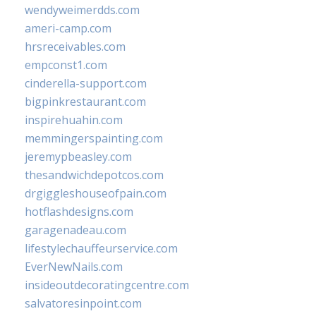
wendyweimerdds.com
ameri-camp.com
hrsreceivables.com
empconst1.com
cinderella-support.com
bigpinkrestaurant.com
inspirehuahin.com
memmingerspainting.com
jeremypbeasley.com
thesandwichdepotcos.com
drgiggleshouseofpain.com
hotflashdesigns.com
garagenadeau.com
lifestylechauffeurservice.com
EverNewNails.com
insideoutdecoratingcentre.com
salvatoresinpoint.com