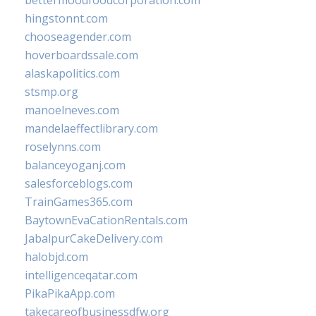
bettermoodfoodcorporation.com
hingstonnt.com
chooseagender.com
hoverboardssale.com
alaskapolitics.com
stsmp.org
manoelneves.com
mandelaeffectlibrary.com
roselynns.com
balanceyoganj.com
salesforceblogs.com
TrainGames365.com
BaytownEvaCationRentals.com
JabalpurCakeDelivery.com
halobjd.com
intelligenceqatar.com
PikaPikaApp.com
takecareofbusinessdfw.org