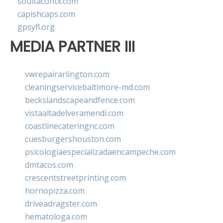
soultacohtx.com
capishcaps.com
gpsyfl.org
MEDIA PARTNER III
vwrepairarlington.com
cleaningservicebaltimore-md.com
beckslandscapeandfence.com
vistaaltadelveramendi.com
coastlinecateringnc.com
cuesburgershouston.com
psicologiaespecializadaencampeche.com
dmtacos.com
crescentstreetprinting.com
hornopizza.com
driveadragster.com
hematologa.com