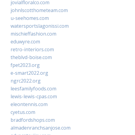
jovialfloralco.com
johnlscotthometeam.com
u-seehomes.com
watersportslagonissi.com
mischieffashion.com
eduwyre.com
retro-interiors.com
theblvd-boise.com
fpet2023.org
e-smart2022.org
ngrc2022.org
leesfamilyfoods.com
lewis-lewis-cpas.com
eleontennis.com
cyetus.com
bradfordshops.com
almadenranchsanjose.com