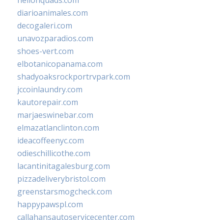
hellonquads.com
diarioanimales.com
decogaleri.com
unavozparadios.com
shoes-vert.com
elbotanicopanama.com
shadyoaksrockportrvpark.com
jccoinlaundry.com
kautorepair.com
marjaeswinebar.com
elmazatlanclinton.com
ideacoffeenyc.com
odieschillicothe.com
lacantinitagalesburg.com
pizzadeliverybristol.com
greenstarsmogcheck.com
happypawspl.com
callahansautoservicecenter.com