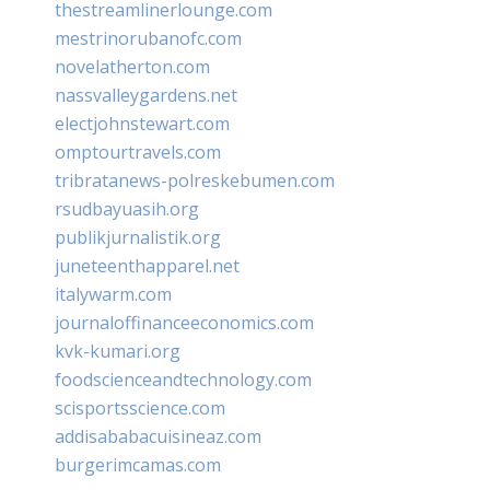
thestreamlinerlounge.com
mestrinorubanofc.com
novelatherton.com
nassvalleygardens.net
electjohnstewart.com
omptourtravels.com
tribratanews-polreskebumen.com
rsudbayuasih.org
publikjurnalistik.org
juneteenthapparel.net
italywarm.com
journaloffinanceeconomics.com
kvk-kumari.org
foodscienceandtechnology.com
scisportsscience.com
addisababacuisineaz.com
burgerimcamas.com