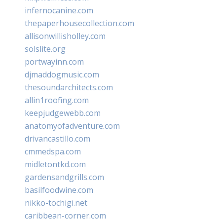
infernocanine.com
thepaperhousecollection.com
allisonwillisholley.com
solslite.org
portwayinn.com
djmaddogmusic.com
thesoundarchitects.com
allin1roofing.com
keepjudgewebb.com
anatomyofadventure.com
drivancastillo.com
cmmedspa.com
midletontkd.com
gardensandgrills.com
basilfoodwine.com
nikko-tochigi.net
caribbean-corner.com