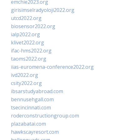
emchie2023.org
girisimselradyoloji2022.org
utcd2022.org
biosensor2022.org
ialp2022.org
klivet2022.org
ifac-hms2022.org
taoms2022.org
iias-euromena-conference2022.org
ivd2022.org
csity2022.org
ibsarstudyabroad.com
bennusehgall.com
tsecincinnati.com
roderconstructiongroup.com
plazabatai.com
hawkscayresort.com