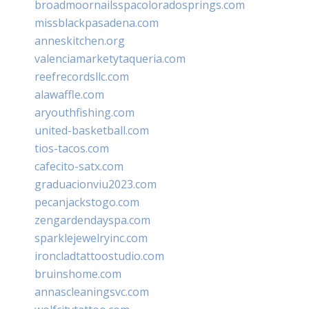
broadmoornailsspacoloradosprings.com
missblackpasadena.com
anneskitchen.org
valenciamarketytaqueria.com
reefrecordsllc.com
alawaffle.com
aryouthfishing.com
united-basketball.com
tios-tacos.com
cafecito-satx.com
graduacionviu2023.com
pecanjackstogo.com
zengardendayspa.com
sparklejewelryinc.com
ironcladtattoostudio.com
bruinshome.com
annascleaningsvc.com