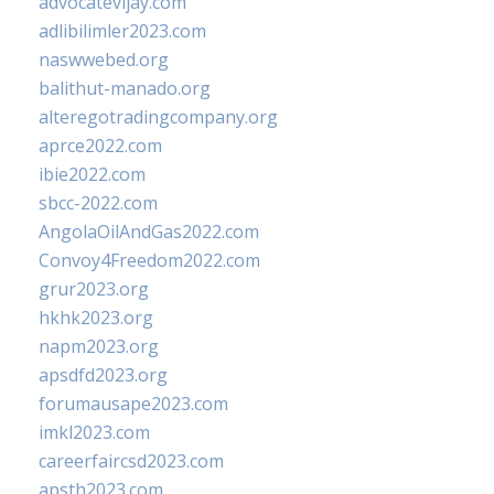
advocatevijay.com
adlibilimler2023.com
naswwebed.org
balithut-manado.org
alteregotradingcompany.org
aprce2022.com
ibie2022.com
sbcc-2022.com
AngolaOilAndGas2022.com
Convoy4Freedom2022.com
grur2023.org
hkhk2023.org
napm2023.org
apsdfd2023.org
forumausape2023.com
imkl2023.com
careerfaircsd2023.com
apsth2023.com