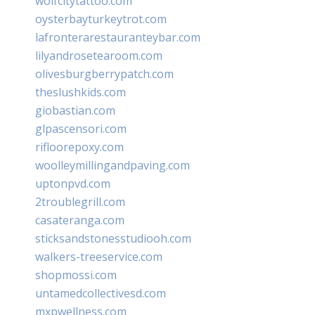
wolfcitytattoo.com
oysterbayturkeytrot.com
lafronterarestauranteybar.com
lilyandrosetearoom.com
olivesburgberrypatch.com
theslushkids.com
giobastian.com
glpascensori.com
rifloorepoxy.com
woolleymillingandpaving.com
uptonpvd.com
2troublegrill.com
casateranga.com
sticksandstonesstudiooh.com
walkers-treeservice.com
shopmossi.com
untamedcollectivesd.com
mxpwellness.com