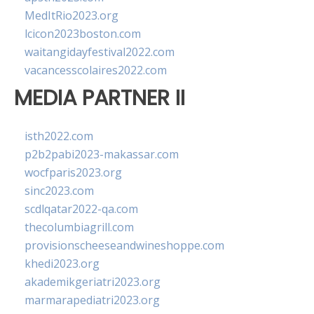
MedItRio2023.org
lcicon2023boston.com
waitangidayfestival2022.com
vacancesscolaires2022.com
MEDIA PARTNER II
isth2022.com
p2b2pabi2023-makassar.com
wocfparis2023.org
sinc2023.com
scdlqatar2022-qa.com
thecolumbiagrill.com
provisionscheeseandwineshoppe.com
khedi2023.org
akademikgeriatri2023.org
marmarapediatri2023.org