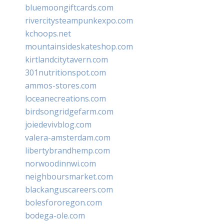
bluemoongiftcards.com
rivercitysteampunkexpo.com
kchoops.net
mountainsideskateshop.com
kirtlandcitytavern.com
301nutritionspot.com
ammos-stores.com
loceanecreations.com
birdsongridgefarm.com
joiedevivblog.com
valera-amsterdam.com
libertybrandhemp.com
norwoodinnwi.com
neighboursmarket.com
blackanguscareers.com
bolesfororegon.com
bodega-ole.com