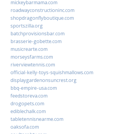
mickeybarmama.com
roadwayconstructioninc.com
shopdragonflyboutique.com
sportszilla.org
batchprovisionsbar.com
brasserie-gobette.com
musicrearte.com
morseysfarms.com
riverviewtennis.com
official-kelly-toys-squishmallows.com
displaygardenonsuncrest.org
bbq-empire-usa.com
feedstoreva.com
drogopets.com
ediblechalk.com
tabletennisnearme.com
oaksofa.com