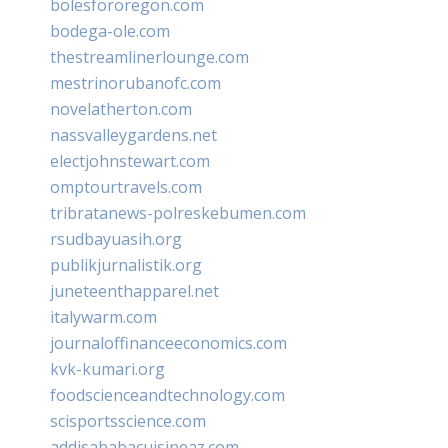
bolesfororegon.com
bodega-ole.com
thestreamlinerlounge.com
mestrinorubanofc.com
novelatherton.com
nassvalleygardens.net
electjohnstewart.com
omptourtravels.com
tribratanews-polreskebumen.com
rsudbayuasih.org
publikjurnalistik.org
juneteenthapparel.net
italywarm.com
journaloffinanceeconomics.com
kvk-kumari.org
foodscienceandtechnology.com
scisportsscience.com
addisababacuisineaz.com