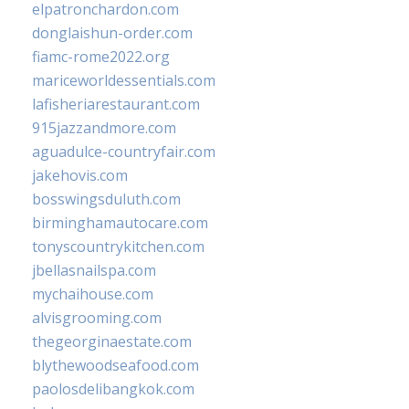
elpatronchardon.com
donglaishun-order.com
fiamc-rome2022.org
mariceworldessentials.com
lafisheriarestaurant.com
915jazzandmore.com
aguadulce-countryfair.com
jakehovis.com
bosswingsduluth.com
birminghamautocare.com
tonyscountrykitchen.com
jbellasnailspa.com
mychaihouse.com
alvisgrooming.com
thegeorginaestate.com
blythewoodseafood.com
paolosdelibangkok.com