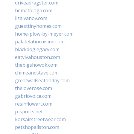
driveadragster.com
hematologa.com
lizaivanov.com
guesttinyhomes.com
home-plow-by-meyer.com
palatelatincuisine.com
blackdoglegacy.com
eatvivahouston.com
thebigshowok.com
chimeandstave.com
greatwallseafoodny.com
theloverose.com
gabriovoice.com
resinflowart.com
p-sports.net
korsairstreetwear.com
petshopallston.com