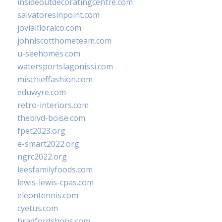
insideoutdecoratingcentre.com
salvatoresinpoint.com
jovialfloralco.com
johnlscotthometeam.com
u-seehomes.com
watersportslagonissi.com
mischieffashion.com
eduwyre.com
retro-interiors.com
theblvd-boise.com
fpet2023.org
e-smart2022.org
ngrc2022.org
leesfamilyfoods.com
lewis-lewis-cpas.com
eleontennis.com
cyetus.com
bradfordshops.com