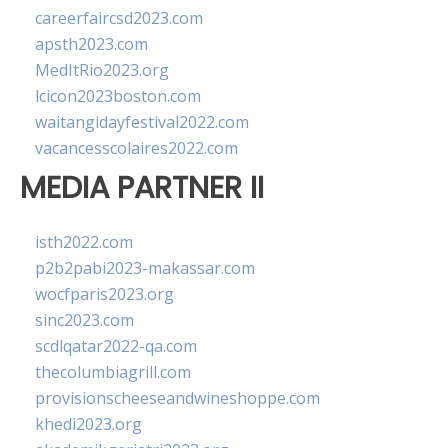
careerfaircsd2023.com
apsth2023.com
MedItRio2023.org
lcicon2023boston.com
waitangidayfestival2022.com
vacancesscolaires2022.com
MEDIA PARTNER II
isth2022.com
p2b2pabi2023-makassar.com
wocfparis2023.org
sinc2023.com
scdlqatar2022-qa.com
thecolumbiagrill.com
provisionscheeseandwineshoppe.com
khedi2023.org