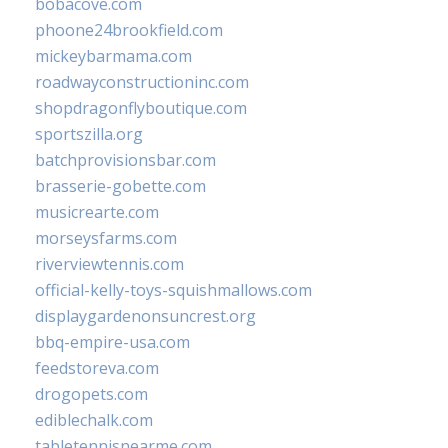
bobacove.com
phoone24brookfield.com
mickeybarmama.com
roadwayconstructioninc.com
shopdragonflyboutique.com
sportszilla.org
batchprovisionsbar.com
brasserie-gobette.com
musicrearte.com
morseysfarms.com
riverviewtennis.com
official-kelly-toys-squishmallows.com
displaygardenonsuncrest.org
bbq-empire-usa.com
feedstoreva.com
drogopets.com
ediblechalk.com
tabletennisnearme.com