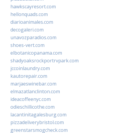
hawkscayresort.com
hellonquads.com
diarioanimales.com
decogaleri.com
unavozparadios.com
shoes-vert.com
elbotanicopanama.com
shadyoaksrockportrvpark.com
jccoinlaundry.com
kautorepair.com
marjaeswinebar.com
elmazatlanclinton.com
ideacoffeenyc.com
odieschillicothe.com
lacantinitagalesburg.com
pizzadeliverybristol.com
greenstarsmogcheck.com