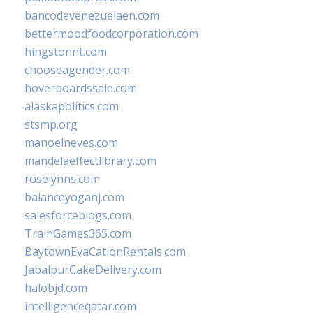
bancodevenezuelaen.com
bettermoodfoodcorporation.com
hingstonnt.com
chooseagender.com
hoverboardssale.com
alaskapolitics.com
stsmp.org
manoelneves.com
mandelaeffectlibrary.com
roselynns.com
balanceyoganj.com
salesforceblogs.com
TrainGames365.com
BaytownEvaCationRentals.com
JabalpurCakeDelivery.com
halobjd.com
intelligenceqatar.com