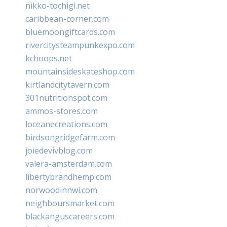
nikko-tochigi.net
caribbean-corner.com
bluemoongiftcards.com
rivercitysteampunkexpo.com
kchoops.net
mountainsideskateshop.com
kirtlandcitytavern.com
301nutritionspot.com
ammos-stores.com
loceanecreations.com
birdsongridgefarm.com
joiedevivblog.com
valera-amsterdam.com
libertybrandhemp.com
norwoodinnwi.com
neighboursmarket.com
blackanguscareers.com