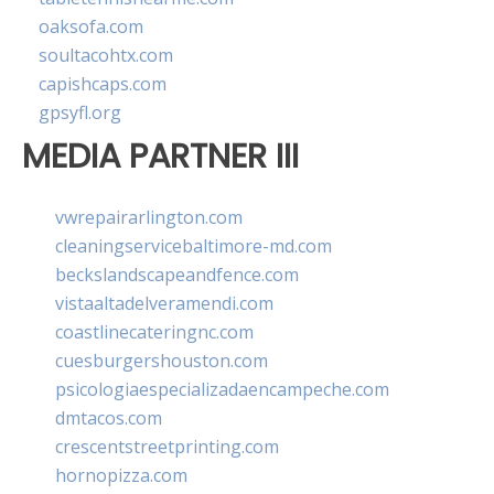
oaksofa.com
soultacohtx.com
capishcaps.com
gpsyfl.org
MEDIA PARTNER III
vwrepairarlington.com
cleaningservicebaltimore-md.com
beckslandscapeandfence.com
vistaaltadelveramendi.com
coastlinecateringnc.com
cuesburgershouston.com
psicologiaespecializadaencampeche.com
dmtacos.com
crescentstreetprinting.com
hornopizza.com