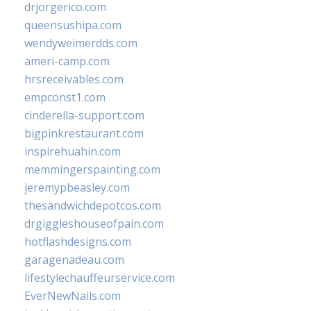
drjorgerico.com
queensushipa.com
wendyweimerdds.com
ameri-camp.com
hrsreceivables.com
empconst1.com
cinderella-support.com
bigpinkrestaurant.com
inspirehuahin.com
memmingerspainting.com
jeremypbeasley.com
thesandwichdepotcos.com
drgiggleshouseofpain.com
hotflashdesigns.com
garagenadeau.com
lifestylechauffeurservice.com
EverNewNails.com