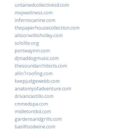
untamedcollectivesd.com
mxpwellness.com
infernocanine.com
thepaperhousecollection.com
allisonwillisholley.com
solslite.org
portwayinn.com
djmaddogmusic.com
thesoundarchitects.com
allin1roofing.com
keepjudgewebb.com
anatomyofadventure.com
drivancastillo.com
cmmedspa.com
midletontkd.com
gardensandgrills.com
basilfoodwine.com