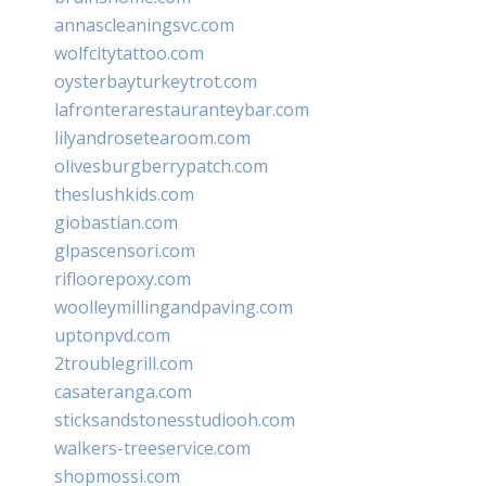
annascleaningsvc.com
wolfcitytattoo.com
oysterbayturkeytrot.com
lafronterarestauranteybar.com
lilyandrosetearoom.com
olivesburgberrypatch.com
theslushkids.com
giobastian.com
glpascensori.com
rifloorepoxy.com
woolleymillingandpaving.com
uptonpvd.com
2troublegrill.com
casateranga.com
sticksandstonesstudiooh.com
walkers-treeservice.com
shopmossi.com