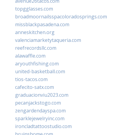
avenue26tacos.com
topgglasses.com
broadmoornailsspacoloradosprings.com
missblackpasadena.com
anneskitchen.org
valenciamarketytaqueria.com
reefrecordsllc.com
alawaffle.com
aryouthfishing.com
united-basketball.com
tios-tacos.com
cafecito-satx.com
graduacionviu2023.com
pecanjackstogo.com
zengardendayspa.com
sparklejewelryinc.com
ironcladtattoostudio.com
bruinshome.com