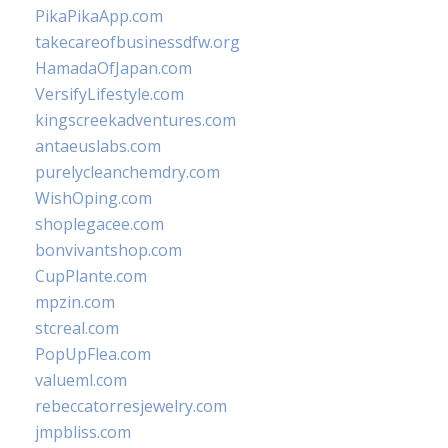
PikaPikaApp.com
takecareofbusinessdfw.org
HamadaOfJapan.com
VersifyLifestyle.com
kingscreekadventures.com
antaeuslabs.com
purelycleanchemdry.com
WishOping.com
shoplegacee.com
bonvivantshop.com
CupPlante.com
mpzin.com
stcreal.com
PopUpFlea.com
valueml.com
rebeccatorresjewelry.com
jmpbliss.com