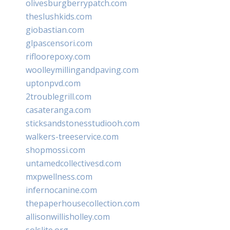
olivesburgberrypatch.com
theslushkids.com
giobastian.com
glpascensori.com
rifloorepoxy.com
woolleymillingandpaving.com
uptonpvd.com
2troublegrill.com
casateranga.com
sticksandstonesstudiooh.com
walkers-treeservice.com
shopmossi.com
untamedcollectivesd.com
mxpwellness.com
infernocanine.com
thepaperhousecollection.com
allisonwillisholley.com
solslite.org