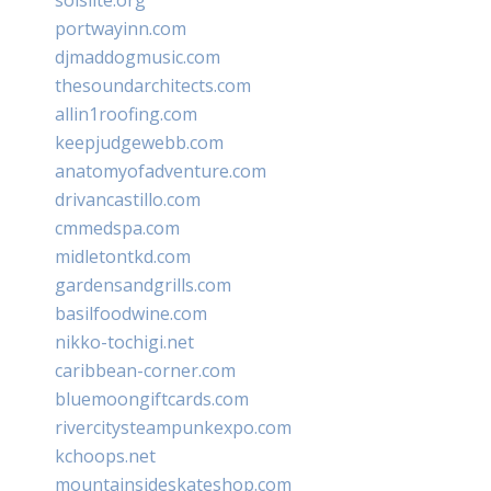
portwayinn.com
djmaddogmusic.com
thesoundarchitects.com
allin1roofing.com
keepjudgewebb.com
anatomyofadventure.com
drivancastillo.com
cmmedspa.com
midletontkd.com
gardensandgrills.com
basilfoodwine.com
nikko-tochigi.net
caribbean-corner.com
bluemoongiftcards.com
rivercitysteampunkexpo.com
kchoops.net
mountainsideskateshop.com