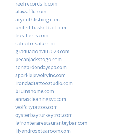
reefrecordsllc.com
alawaffle.com
aryouthfishing.com
united-basketball.com
tios-tacos.com
cafecito-satx.com
graduacionviu2023.com
pecanjackstogo.com
zengardendayspa.com
sparklejewelryinc.com
ironcladtattoostudio.com
bruinshome.com
annascleaningsvc.com
wolfcitytattoo.com
oysterbayturkeytrot.com
lafronterarestauranteybar.com
lilyandrosetearoom.com