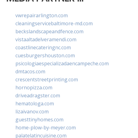
vwrepairarlington.com
cleaningservicebaltimore-md.com
beckslandscapeandfence.com
vistaaltadelveramendi.com
coastlinecateringnc.com
cuesburgershouston.com
psicologiaespecializadaencampeche.com
dmtacos.com
crescentstreetprinting.com
hornopizza.com
driveadragster.com
hematologa.com
lizaivanov.com
guesttinyhomes.com
home-plow-by-meyer.com
palatelatincuisine.com