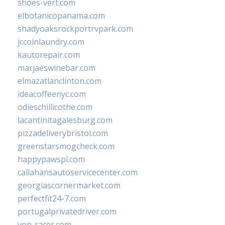
shoes-vert.com
elbotanicopanama.com
shadyoaksrockportrvpark.com
jccoinlaundry.com
kautorepair.com
marjaeswinebar.com
elmazatlanclinton.com
ideacoffeenyc.com
odieschillicothe.com
lacantinitagalesburg.com
pizzadeliverybristol.com
greenstarsmogcheck.com
happypawspl.com
callahansautoservicecenter.com
georgiascornermarket.com
perfectfit24-7.com
portugalprivatedriver.com
von-racer.com