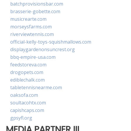
batchprovisionsbar.com
brasserie-gobette.com
musicrearte.com
morseysfarms.com
riverviewtennis.com
official-kelly-toys-squishmallows.com
displaygardenonsuncrest.org
bbq-empire-usa.com
feedstoreva.com
drogopets.com
ediblechalk.com
tabletennisnearme.com
oaksofa.com
soultacohtx.com
capishcaps.com
gpsyfl.org
MEDIA PARTNER III