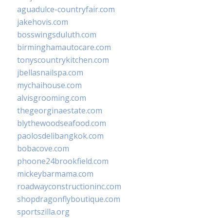
aguadulce-countryfair.com
jakehovis.com
bosswingsduluth.com
birminghamautocare.com
tonyscountrykitchen.com
jbellasnailspa.com
mychaihouse.com
alvisgrooming.com
thegeorginaestate.com
blythewoodseafood.com
paolosdelibangkok.com
bobacove.com
phoone24brookfield.com
mickeybarmama.com
roadwayconstructioninc.com
shopdragonflyboutique.com
sportszilla.org