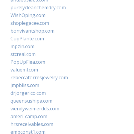
purelycleanchemdry.com
WishOping.com
shoplegacee.com
bonvivantshop.com
CupPlante.com
mpzin.com
stcreal.com
PopUpFlea.com
valueml.com
rebeccatorresjewelry.com
jmpbliss.com
drjorgerico.com
queensushipa.com
wendyweimerdds.com
ameri-camp.com
hrsreceivables.com
empconst1.com