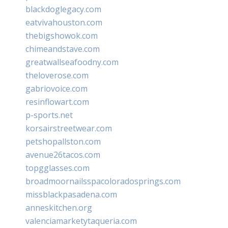
blackdoglegacy.com
eatvivahouston.com
thebigshowok.com
chimeandstave.com
greatwallseafoodny.com
theloverose.com
gabriovoice.com
resinflowart.com
p-sports.net
korsairstreetwear.com
petshopallston.com
avenue26tacos.com
topgglasses.com
broadmoornailsspacoloradosprings.com
missblackpasadena.com
anneskitchen.org
valenciamarketytaqueria.com