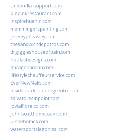
cinderella-support.com
bigpinkrestaurant.com
inspirehuahin.com
memmingerspainting.com
jeremypbeasley.com
thesandwichdepotcos.com
drgiggleshouseofpain.com
hotflashdesigns.com
garagenadeau.com
lifestylechauffeurservice.com
EverNewNails.com
insideoutdecoratingcentre.com
salvatoresinpoint.com
jovialfloralco.com
johnlscotthometeam.com
u-seehomes.com
watersportslagonissi.com