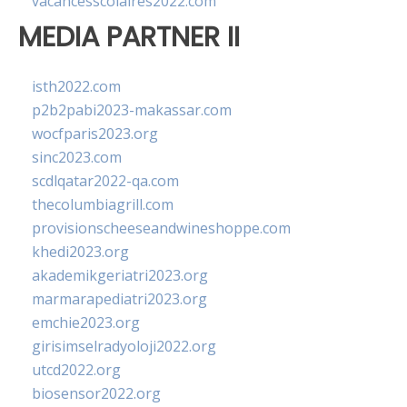
vacancesscolaires2022.com
MEDIA PARTNER II
isth2022.com
p2b2pabi2023-makassar.com
wocfparis2023.org
sinc2023.com
scdlqatar2022-qa.com
thecolumbiagrill.com
provisionscheeseandwineshoppe.com
khedi2023.org
akademikgeriatri2023.org
marmarapediatri2023.org
emchie2023.org
girisimselradyoloji2022.org
utcd2022.org
biosensor2022.org