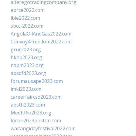
alteregotradingcompany.org
aprce2022.com
ibie2022.com
sbcc-2022.com
AngolaOilAndGas2022.com
Convoy4Freedom2022.com
grur2023.org
hkhk2023.org
napm2023.org
apsdfd2023.org
forumausape2023.com
imkl2023.com
careerfaircsd2023.com
apsth2023.com
MedItRio2023.org
lcicon2023boston.com
waitangidayfestival2022.com