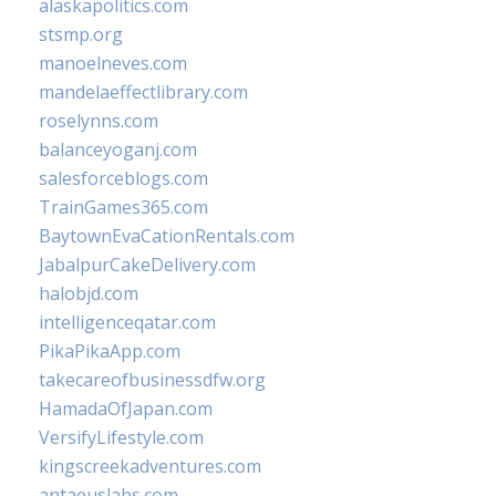
alaskapolitics.com
stsmp.org
manoelneves.com
mandelaeffectlibrary.com
roselynns.com
balanceyoganj.com
salesforceblogs.com
TrainGames365.com
BaytownEvaCationRentals.com
JabalpurCakeDelivery.com
halobjd.com
intelligenceqatar.com
PikaPikaApp.com
takecareofbusinessdfw.org
HamadaOfJapan.com
VersifyLifestyle.com
kingscreekadventures.com
antaeuslabs.com