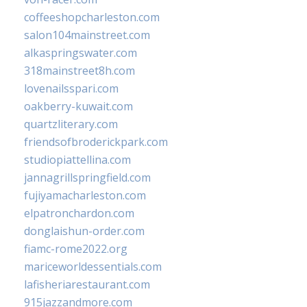
coffeeshopcharleston.com
salon104mainstreet.com
alkaspringswater.com
318mainstreet8h.com
lovenailsspari.com
oakberry-kuwait.com
quartzliterary.com
friendsofbroderickpark.com
studiopiattellina.com
jannagrillspringfield.com
fujiyamacharleston.com
elpatronchardon.com
donglaishun-order.com
fiamc-rome2022.org
mariceworldessentials.com
lafisheriarestaurant.com
915jazzandmore.com