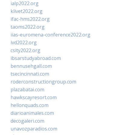
ialp2022.org
klivet2022.org
ifac-hms2022.org
taoms2022.org
iias-euromena-conference2022.org
ivd2022.org
csity2022.org
ibsarstudyabroad.com
bennusehgall.com
tsecincinnati.com
roderconstructiongroup.com
plazabatai.com
hawkscayresort.com
hellonquads.com
diarioanimales.com
decogaleri.com
unavozparadios.com