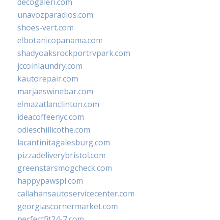
decogaleri.com
unavozparadios.com
shoes-vert.com
elbotanicopanama.com
shadyoaksrockportrvpark.com
jccoinlaundry.com
kautorepair.com
marjaeswinebar.com
elmazatlanclinton.com
ideacoffeenyc.com
odieschillicothe.com
lacantinitagalesburg.com
pizzadeliverybristol.com
greenstarsmogcheck.com
happypawspl.com
callahansautoservicecenter.com
georgiascornermarket.com
perfectfit24-7.com