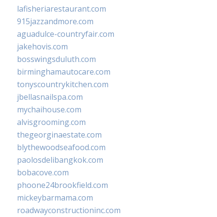
lafisheriarestaurant.com
915jazzandmore.com
aguadulce-countryfair.com
jakehovis.com
bosswingsduluth.com
birminghamautocare.com
tonyscountrykitchen.com
jbellasnailspa.com
mychaihouse.com
alvisgrooming.com
thegeorginaestate.com
blythewoodseafood.com
paolosdelibangkok.com
bobacove.com
phoone24brookfield.com
mickeybarmama.com
roadwayconstructioninc.com