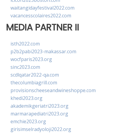
lcicon2023boston.com
waitangidayfestival2022.com
vacancesscolaires2022.com
MEDIA PARTNER II
isth2022.com
p2b2pabi2023-makassar.com
wocfparis2023.org
sinc2023.com
scdlqatar2022-qa.com
thecolumbiagrill.com
provisionscheeseandwineshoppe.com
khedi2023.org
akademikgeriatri2023.org
marmarapediatri2023.org
emchie2023.org
girisimselradyoloji2022.org