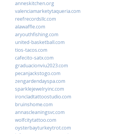
anneskitchen.org
valenciamarketytaqueria.com
reefrecordsllc.com
alawaffle.com
aryouthfishing.com
united-basketball.com
tios-tacos.com
cafecito-satx.com
graduacionviu2023.com
pecanjackstogo.com
zengardendayspa.com
sparklejewelryinc.com
ironcladtattoostudio.com
bruinshome.com
annascleaningsvc.com
wolfcitytattoo.com
oysterbayturkeytrot.com