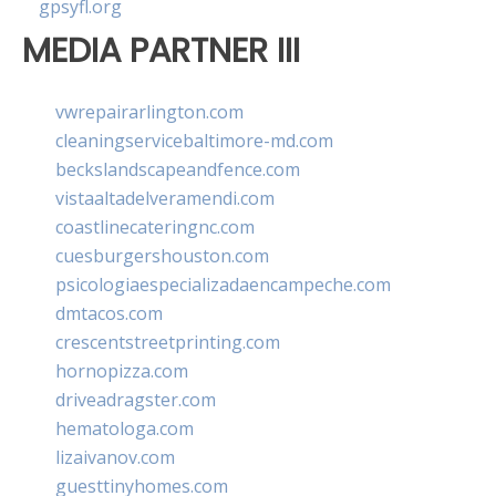
gpsyfl.org
MEDIA PARTNER III
vwrepairarlington.com
cleaningservicebaltimore-md.com
beckslandscapeandfence.com
vistaaltadelveramendi.com
coastlinecateringnc.com
cuesburgershouston.com
psicologiaespecializadaencampeche.com
dmtacos.com
crescentstreetprinting.com
hornopizza.com
driveadragster.com
hematologa.com
lizaivanov.com
guesttinyhomes.com