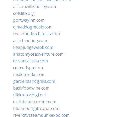
allisonwillisholley.com
solslite.org
portwayinn.com
djmaddogmusic.com
thesoundarchitects.com
allin1roofing.com
keepjudgewebb.com
anatomyofadventure.com
drivancastillo.com
cmmedspa.com
midletontkd.com
gardensandgrills.com
basilfoodwine.com
nikko-tochigi.net
caribbean-corner.com
bluemoongiftcards.com
rivercitysteampunkexpo.com