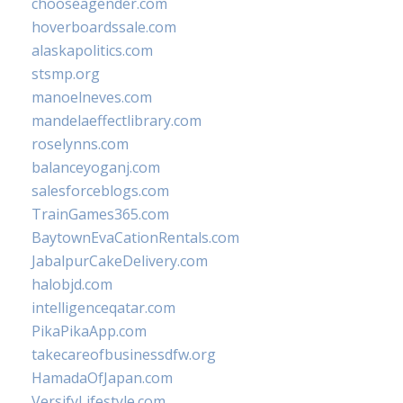
chooseagender.com
hoverboardssale.com
alaskapolitics.com
stsmp.org
manoelneves.com
mandelaeffectlibrary.com
roselynns.com
balanceyoganj.com
salesforceblogs.com
TrainGames365.com
BaytownEvaCationRentals.com
JabalpurCakeDelivery.com
halobjd.com
intelligenceqatar.com
PikaPikaApp.com
takecareofbusinessdfw.org
HamadaOfJapan.com
VersifyLifestyle.com