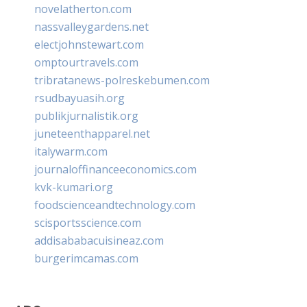
novelatherton.com
nassvalleygardens.net
electjohnstewart.com
omptourtravels.com
tribratanews-polreskebumen.com
rsudbayuasih.org
publikjurnalistik.org
juneteenthapparel.net
italywarm.com
journaloffinanceeconomics.com
kvk-kumari.org
foodscienceandtechnology.com
scisportsscience.com
addisababacuisineaz.com
burgerimcamas.com