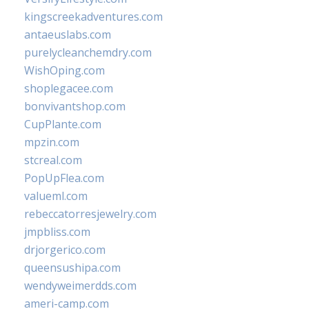
kingscreekadventures.com
antaeuslabs.com
purelycleanchemdry.com
WishOping.com
shoplegacee.com
bonvivantshop.com
CupPlante.com
mpzin.com
stcreal.com
PopUpFlea.com
valueml.com
rebeccatorresjewelry.com
jmpbliss.com
drjorgerico.com
queensushipa.com
wendyweimerdds.com
ameri-camp.com