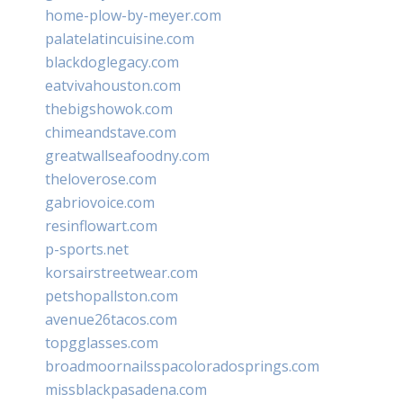
home-plow-by-meyer.com
palatelatincuisine.com
blackdoglegacy.com
eatvivahouston.com
thebigshowok.com
chimeandstave.com
greatwallseafoodny.com
theloverose.com
gabriovoice.com
resinflowart.com
p-sports.net
korsairstreetwear.com
petshopallston.com
avenue26tacos.com
topgglasses.com
broadmoornailsspacoloradosprings.com
missblackpasadena.com