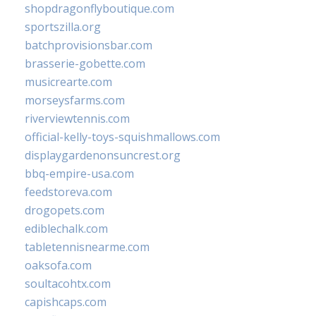
shopdragonflyboutique.com
sportszilla.org
batchprovisionsbar.com
brasserie-gobette.com
musicrearte.com
morseysfarms.com
riverviewtennis.com
official-kelly-toys-squishmallows.com
displaygardenonsuncrest.org
bbq-empire-usa.com
feedstoreva.com
drogopets.com
ediblechalk.com
tabletennisnearme.com
oaksofa.com
soultacohtx.com
capishcaps.com