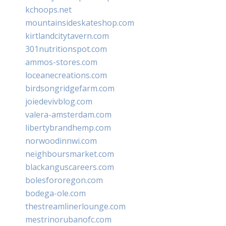
kchoops.net
mountainsideskateshop.com
kirtlandcitytavern.com
301nutritionspot.com
ammos-stores.com
loceanecreations.com
birdsongridgefarm.com
joiedevivblog.com
valera-amsterdam.com
libertybrandhemp.com
norwoodinnwi.com
neighboursmarket.com
blackanguscareers.com
bolesfororegon.com
bodega-ole.com
thestreamlinerlounge.com
mestrinorubanofc.com