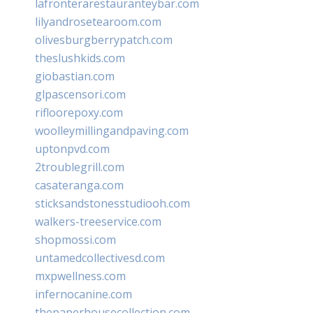
lafronterarestauranteybar.com
lilyandrosetearoom.com
olivesburgberrypatch.com
theslushkids.com
giobastian.com
glpascensori.com
rifloorepoxy.com
woolleymillingandpaving.com
uptonpvd.com
2troublegrill.com
casateranga.com
sticksandstonesstudiooh.com
walkers-treeservice.com
shopmossi.com
untamedcollectivesd.com
mxpwellness.com
infernocanine.com
thepaperhousecollection.com