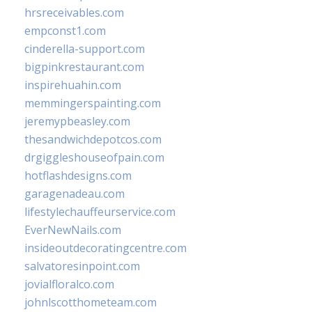
hrsreceivables.com
empconst1.com
cinderella-support.com
bigpinkrestaurant.com
inspirehuahin.com
memmingerspainting.com
jeremypbeasley.com
thesandwichdepotcos.com
drgiggleshouseofpain.com
hotflashdesigns.com
garagenadeau.com
lifestylechauffeurservice.com
EverNewNails.com
insideoutdecoratingcentre.com
salvatoresinpoint.com
jovialfloralco.com
johnlscotthometeam.com