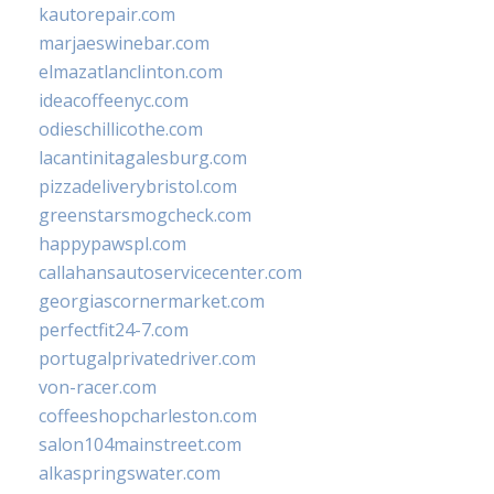
kautorepair.com
marjaeswinebar.com
elmazatlanclinton.com
ideacoffeenyc.com
odieschillicothe.com
lacantinitagalesburg.com
pizzadeliverybristol.com
greenstarsmogcheck.com
happypawspl.com
callahansautoservicecenter.com
georgiascornermarket.com
perfectfit24-7.com
portugalprivatedriver.com
von-racer.com
coffeeshopcharleston.com
salon104mainstreet.com
alkaspringswater.com