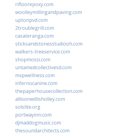
rifloorepoxy.com
woolleymillingandpaving.com
uptonpvd.com
2troublegrill.com
casateranga.com
sticksandstonesstudiooh.com
walkers-treeservice.com
shopmossi.com
untamedcollectivesd.com
mxpwellness.com
infernocanine.com
thepaperhousecollection.com
allisonwillisholley.com
solslite.org
portwayinn.com
djmaddogmusic.com
thesoundarchitects.com