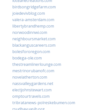
loceanecreations.com
birdsongridgefarm.com
joiedevivblog.com
valera-amsterdam.com
libertybrandhemp.com
norwoodinnwi.com
neighboursmarket.com
blackanguscareers.com
bolesfororegon.com
bodega-ole.com
thestreamlinerlounge.com
mestrinorubanofc.com
novelatherton.com
nassvalleygardens.net
electjohnstewart.com
omptourtravels.com
tribratanews-polreskebumen.com
rsudbayuasih.org