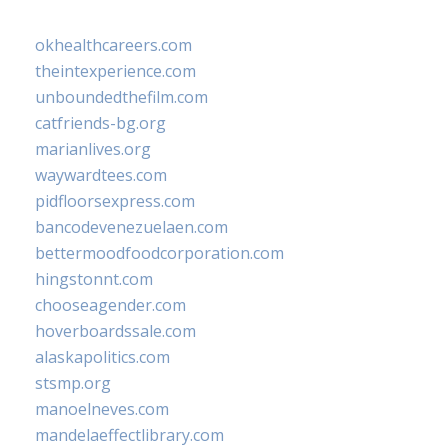
okhealthcareers.com
theintexperience.com
unboundedthefilm.com
catfriends-bg.org
marianlives.org
waywardtees.com
pidfloorsexpress.com
bancodevenezuelaen.com
bettermoodfoodcorporation.com
hingstonnt.com
chooseagender.com
hoverboardssale.com
alaskapolitics.com
stsmp.org
manoelneves.com
mandelaeffectlibrary.com