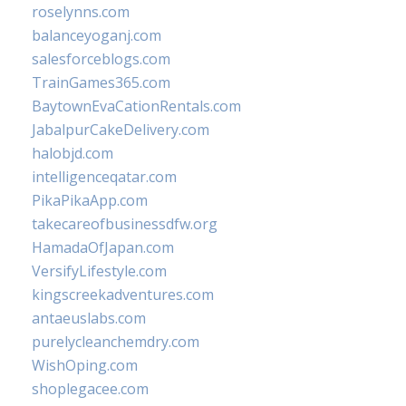
roselynns.com
balanceyoganj.com
salesforceblogs.com
TrainGames365.com
BaytownEvaCationRentals.com
JabalpurCakeDelivery.com
halobjd.com
intelligenceqatar.com
PikaPikaApp.com
takecareofbusinessdfw.org
HamadaOfJapan.com
VersifyLifestyle.com
kingscreekadventures.com
antaeuslabs.com
purelycleanchemdry.com
WishOping.com
shoplegacee.com