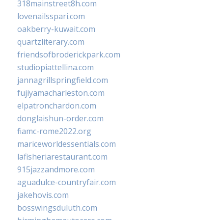
318mainstreet8h.com
lovenailsspari.com
oakberry-kuwait.com
quartzliterary.com
friendsofbroderickpark.com
studiopiattellina.com
jannagrillspringfield.com
fujiyamacharleston.com
elpatronchardon.com
donglaishun-order.com
fiamc-rome2022.org
mariceworldessentials.com
lafisheriarestaurant.com
915jazzandmore.com
aguadulce-countryfair.com
jakehovis.com
bosswingsduluth.com