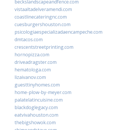
beckslandscapeandfence.com
vistaaltadelveramendi.com
coastlinecateringnc.com
cuesburgershouston.com
psicologiaespecializadaencampeche.com
dmtacos.com
crescentstreetprinting.com
hornopizza.com
driveadragster.com
hematologa.com
lizaivanov.com
guesttinyhomes.com
home-plow-by-meyer.com
palatelatincuisine.com
blackdoglegacy.com
eatvivahouston.com
thebigshowok.com
chimeandstave.com