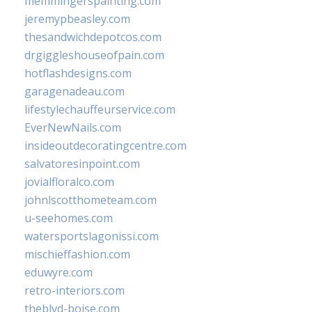
memmingerspainting.com
jeremypbeasley.com
thesandwichdepotcos.com
drgiggleshouseofpain.com
hotflashdesigns.com
garagenadeau.com
lifestylechauffeurservice.com
EverNewNails.com
insideoutdecoratingcentre.com
salvatoresinpoint.com
jovialfloralco.com
johnlscotthometeam.com
u-seehomes.com
watersportslagonissi.com
mischieffashion.com
eduwyre.com
retro-interiors.com
theblvd-boise.com