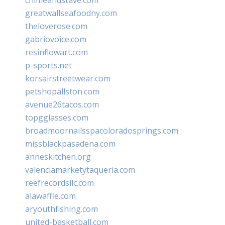
greatwallseafoodny.com
theloverose.com
gabriovoice.com
resinflowart.com
p-sports.net
korsairstreetwear.com
petshopallston.com
avenue26tacos.com
topgglasses.com
broadmoornailsspacoloradosprings.com
missblackpasadena.com
anneskitchen.org
valenciamarketytaqueria.com
reefrecordsllc.com
alawaffle.com
aryouthfishing.com
united-basketball.com