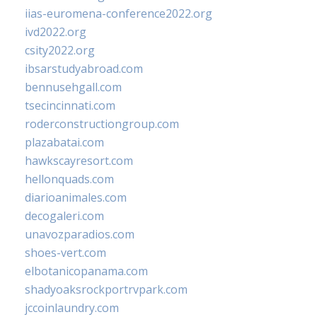
iias-euromena-conference2022.org
ivd2022.org
csity2022.org
ibsarstudyabroad.com
bennusehgall.com
tsecincinnati.com
roderconstructiongroup.com
plazabatai.com
hawkscayresort.com
hellonquads.com
diarioanimales.com
decogaleri.com
unavozparadios.com
shoes-vert.com
elbotanicopanama.com
shadyoaksrockportrvpark.com
jccoinlaundry.com