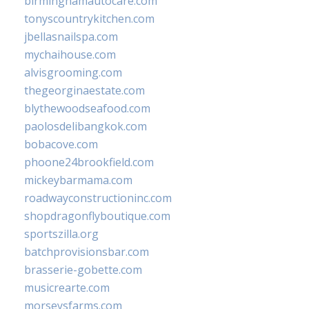
birminghamautocare.com
tonyscountrykitchen.com
jbellasnailspa.com
mychaihouse.com
alvisgrooming.com
thegeorginaestate.com
blythewoodseafood.com
paolosdelibangkok.com
bobacove.com
phoone24brookfield.com
mickeybarmama.com
roadwayconstructioninc.com
shopdragonflyboutique.com
sportszilla.org
batchprovisionsbar.com
brasserie-gobette.com
musicrearte.com
morseysfarms.com