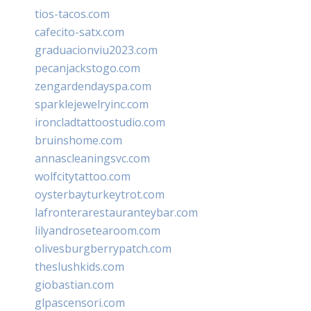
tios-tacos.com
cafecito-satx.com
graduacionviu2023.com
pecanjackstogo.com
zengardendayspa.com
sparklejewelryinc.com
ironcladtattoostudio.com
bruinshome.com
annascleaningsvc.com
wolfcitytattoo.com
oysterbayturkeytrot.com
lafronterarestauranteybar.com
lilyandrosetearoom.com
olivesburgberrypatch.com
theslushkids.com
giobastian.com
glpascensori.com