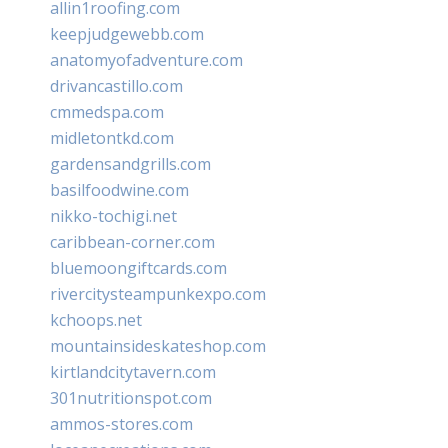
allin1roofing.com
keepjudgewebb.com
anatomyofadventure.com
drivancastillo.com
cmmedspa.com
midletontkd.com
gardensandgrills.com
basilfoodwine.com
nikko-tochigi.net
caribbean-corner.com
bluemoongiftcards.com
rivercitysteampunkexpo.com
kchoops.net
mountainsideskateshop.com
kirtlandcitytavern.com
301nutritionspot.com
ammos-stores.com