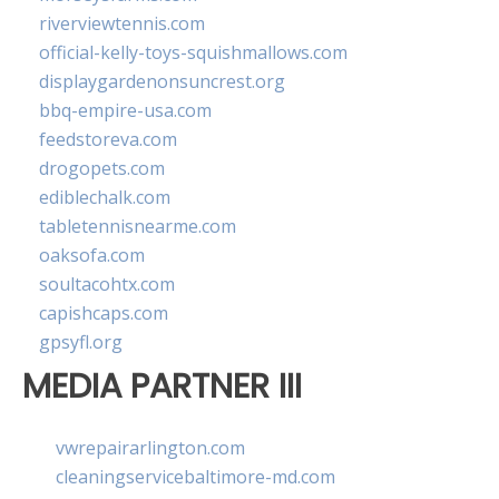
riverviewtennis.com
official-kelly-toys-squishmallows.com
displaygardenonsuncrest.org
bbq-empire-usa.com
feedstoreva.com
drogopets.com
ediblechalk.com
tabletennisnearme.com
oaksofa.com
soultacohtx.com
capishcaps.com
gpsyfl.org
MEDIA PARTNER III
vwrepairarlington.com
cleaningservicebaltimore-md.com