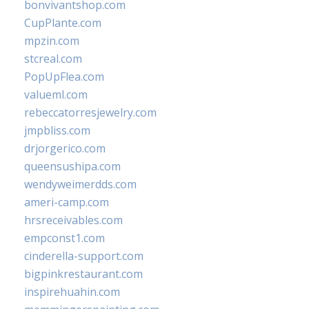
bonvivantshop.com
CupPlante.com
mpzin.com
stcreal.com
PopUpFlea.com
valueml.com
rebeccatorresjewelry.com
jmpbliss.com
drjorgerico.com
queensushipa.com
wendyweimerdds.com
ameri-camp.com
hrsreceivables.com
empconst1.com
cinderella-support.com
bigpinkrestaurant.com
inspirehuahin.com