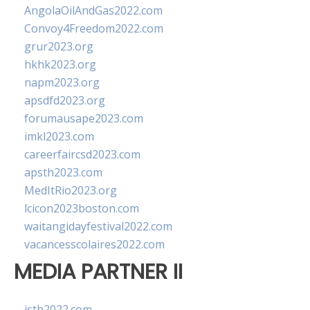
AngolaOilAndGas2022.com
Convoy4Freedom2022.com
grur2023.org
hkhk2023.org
napm2023.org
apsdfd2023.org
forumausape2023.com
imkl2023.com
careerfaircsd2023.com
apsth2023.com
MedItRio2023.org
lcicon2023boston.com
waitangidayfestival2022.com
vacancesscolaires2022.com
MEDIA PARTNER II
isth2022.com