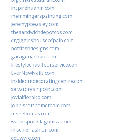
inspirehuahin.com
memmingerspainting.com
jeremypbeasley.com
thesandwichdepotcos.com
drgiggleshouseofpain.com
hotflashdesigns.com
garagenadeau.com
lifestylechauffeurservice.com
EverNewNails.com
insideoutdecoratingcentre.com
salvatoresinpoint.com
jovialfloralco.com
johnlscotthometeam.com
u-seehomes.com
watersportslagonissi.com
mischieffashion.com
eduwyre.com