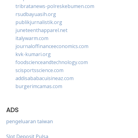
tribratanews-polreskebumen.com
rsudbayuasih.org
publikjurnalistik.org
juneteenthapparel.net
italywarm.com
journaloffinanceeconomics.com
kvk-kumari.org
foodscienceandtechnology.com
scisportsscience.com
addisababacuisineaz.com
burgerimcamas.com
ADS
pengeluaran taiwan
Slot Deposit Pulsa