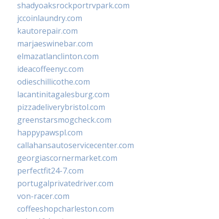
shadyoaksrockportrvpark.com
jccoinlaundry.com
kautorepair.com
marjaeswinebar.com
elmazatlanclinton.com
ideacoffeenyc.com
odieschillicothe.com
lacantinitagalesburg.com
pizzadeliverybristol.com
greenstarsmogcheck.com
happypawspl.com
callahansautoservicecenter.com
georgiascornermarket.com
perfectfit24-7.com
portugalprivatedriver.com
von-racer.com
coffeeshopcharleston.com