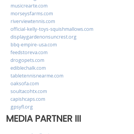
musicrearte.com
morseysfarms.com
riverviewtennis.com
official-kelly-toys-squishmallows.com
displaygardenonsuncrest.org
bbq-empire-usa.com
feedstoreva.com
drogopets.com
ediblechalk.com
tabletennisnearme.com
oaksofa.com
soultacohtx.com
capishcaps.com
gpsyfl.org
MEDIA PARTNER III