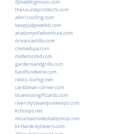
djmaddogmusic.com
thesoundarchitects.com
allin1roofing.com
keepjudgewebb.com
anatomyofadventure.com
drivancastillo.com
cmmedspa.com
midletontkd.com
gardensandgrills.com
basilfoodwine.com
nikko-tochigi.net
caribbean-corner.com
bluemoongiftcards.com
rivercitysteampunkexpo.com
kchoops.net
mountainsideskateshop.com
kirtlandcitytavern.com
301nutritionspot.com