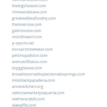
thebigshowok.com
chimeandstave.com
greatwallseafoodny.com
theloverose.com
gabriovoice.com
resinflowart.com
p-sports.net
korsairstreetwear.com
petshopallston.com
avenue26tacos.com
topgglasses.com
broadmoornailsspacoloradosprings.com
missblackpasadena.com
anneskitchen.org
valenciamarketytaqueria.com
reefrecordsllc.com
alawaffle.com