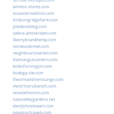
ammos-stores.com
loceanecreations.com
birdsongridgefarm.com
joiedevivblog.com
valera-amsterdam.com
libertybrandhemp.com
norwoodinnwi.com
neighboursmarket.com
blackanguscareers.com
bolesfororegon.com
bodega-ole.com
thestreamlinerlounge.com
mestrinorubanofc.com
novelatherton.com
nassvalleygardens.net
electjohnstewart.com
omptourtravels.com