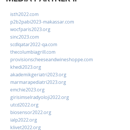
isth2022.com
p2b2pabi2023-makassar.com
wocfparis2023.org
sinc2023.com
scdlqatar2022-qa.com
thecolumbiagrill.com
provisionscheeseandwineshoppe.com
khedi2023.org
akademikgeriatri2023.org
marmarapediatri2023.org
emchie2023.org
girisimselradyoloji2022.org
utcd2022.org
biosensor2022.org
ialp2022.org
klivet2022.org