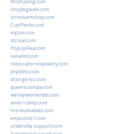
WishOping.com
shoplegacee.com
bonvivantshop.com
CupPlante.com
mpzin.com
stcreal.com
PopUpFlea.com
valueml.com
rebeccatorresjewelry.com
jmpbliss.com
drjorgerico.com
queensushipa.com
wendyweimerdds.com
ameri-camp.com
hrsreceivables.com
empconst1.com
cinderella-support.com
bigpinkrestaurant.com