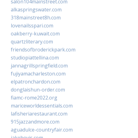
salon104mainstreet.com
alkaspringswater.com
318mainstreet8h.com
lovenailsspari.com
oakberry-kuwait.com
quartzliterary.com
friendsofbroderickpark.com
studiopiattellina.com
jannagrillspringfield.com
fujiyamacharleston.com
elpatronchardon.com
donglaishun-order.com
fiamc-rome2022.org
mariceworldessentials.com
lafisheriarestaurant.com
915jazzandmore.com
aguadulce-countryfair.com
jakehovis.com