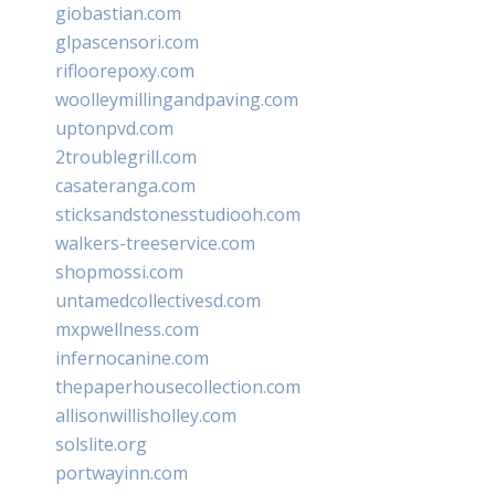
giobastian.com
glpascensori.com
rifloorepoxy.com
woolleymillingandpaving.com
uptonpvd.com
2troublegrill.com
casateranga.com
sticksandstonesstudiooh.com
walkers-treeservice.com
shopmossi.com
untamedcollectivesd.com
mxpwellness.com
infernocanine.com
thepaperhousecollection.com
allisonwillisholley.com
solslite.org
portwayinn.com