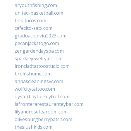
aryouthfishing.com
united-basketball.com
tios-tacos.com
cafecito-satx.com
graduacionviu2023.com
pecanjackstogo.com
zengardendayspa.com
sparklejewelryinc.com
ironcladtattoostudio.com
bruinshome.com
annascleaningsvc.com
wolfcitytattoo.com
oysterbayturkeytrot.com
lafronterarestauranteybar.com
lilyandrosetearoom.com
olivesburgberrypatch.com
theslushkids.com