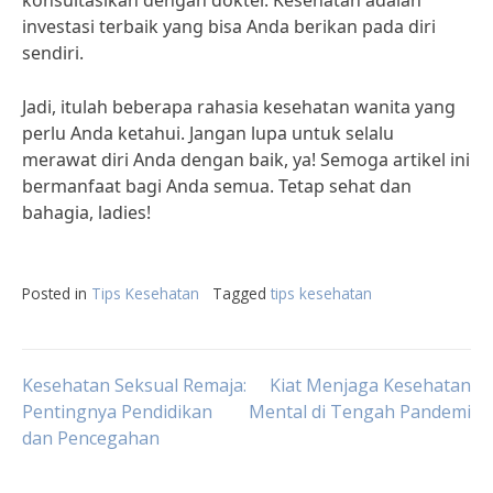
konsultasikan dengan dokter. Kesehatan adalah
investasi terbaik yang bisa Anda berikan pada diri
sendiri.
Jadi, itulah beberapa rahasia kesehatan wanita yang
perlu Anda ketahui. Jangan lupa untuk selalu
merawat diri Anda dengan baik, ya! Semoga artikel ini
bermanfaat bagi Anda semua. Tetap sehat dan
bahagia, ladies!
Posted in
Tips Kesehatan
Tagged
tips kesehatan
Post
Kesehatan Seksual Remaja:
Kiat Menjaga Kesehatan
Pentingnya Pendidikan
Mental di Tengah Pandemi
dan Pencegahan
navigation