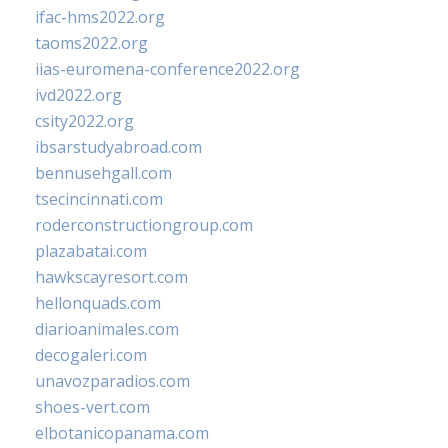
ifac-hms2022.org
taoms2022.org
iias-euromena-conference2022.org
ivd2022.org
csity2022.org
ibsarstudyabroad.com
bennusehgall.com
tsecincinnati.com
roderconstructiongroup.com
plazabatai.com
hawkscayresort.com
hellonquads.com
diarioanimales.com
decogaleri.com
unavozparadios.com
shoes-vert.com
elbotanicopanama.com