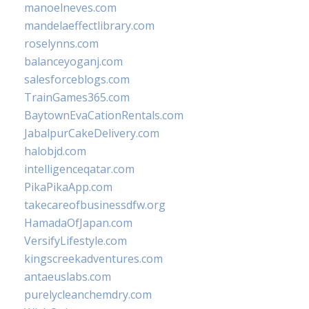
manoelneves.com
mandelaeffectlibrary.com
roselynns.com
balanceyoganj.com
salesforceblogs.com
TrainGames365.com
BaytownEvaCationRentals.com
JabalpurCakeDelivery.com
halobjd.com
intelligenceqatar.com
PikaPikaApp.com
takecareofbusinessdfw.org
HamadaOfJapan.com
VersifyLifestyle.com
kingscreekadventures.com
antaeuslabs.com
purelycleanchemdry.com