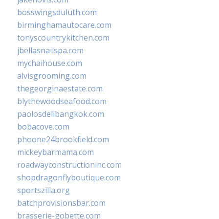
bosswingsduluth.com
birminghamautocare.com
tonyscountrykitchen.com
jbellasnailspa.com
mychaihouse.com
alvisgrooming.com
thegeorginaestate.com
blythewoodseafood.com
paolosdelibangkok.com
bobacove.com
phoone24brookfield.com
mickeybarmama.com
roadwayconstructioninc.com
shopdragonflyboutique.com
sportszilla.org
batchprovisionsbar.com
brasserie-gobette.com