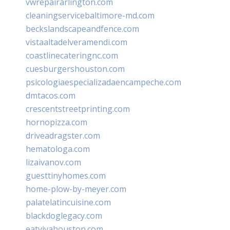
vwrepairarlington.com
cleaningservicebaltimore-md.com
beckslandscapeandfence.com
vistaaltadelveramendi.com
coastlinecateringnc.com
cuesburgershouston.com
psicologiaespecializadaencampeche.com
dmtacos.com
crescentstreetprinting.com
hornopizza.com
driveadragster.com
hematologa.com
lizaivanov.com
guesttinyhomes.com
home-plow-by-meyer.com
palatelatincuisine.com
blackdoglegacy.com
eatvivahouston.com