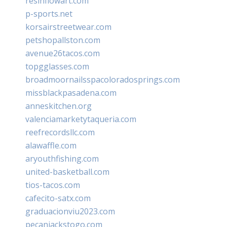
resinflowart.com
p-sports.net
korsairstreetwear.com
petshopallston.com
avenue26tacos.com
topgglasses.com
broadmoornailsspacoloradosprings.com
missblackpasadena.com
anneskitchen.org
valenciamarketytaqueria.com
reefrecordsllc.com
alawaffle.com
aryouthfishing.com
united-basketball.com
tios-tacos.com
cafecito-satx.com
graduacionviu2023.com
pecanjackstogo.com