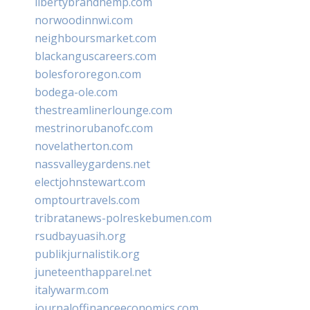
libertybrandhemp.com
norwoodinnwi.com
neighboursmarket.com
blackanguscareers.com
bolesfororegon.com
bodega-ole.com
thestreamlinerlounge.com
mestrinorubanofc.com
novelatherton.com
nassvalleygardens.net
electjohnstewart.com
omptourtravels.com
tribratanews-polreskebumen.com
rsudbayuasih.org
publikjurnalistik.org
juneteenthapparel.net
italywarm.com
journaloffinanceeconomics.com