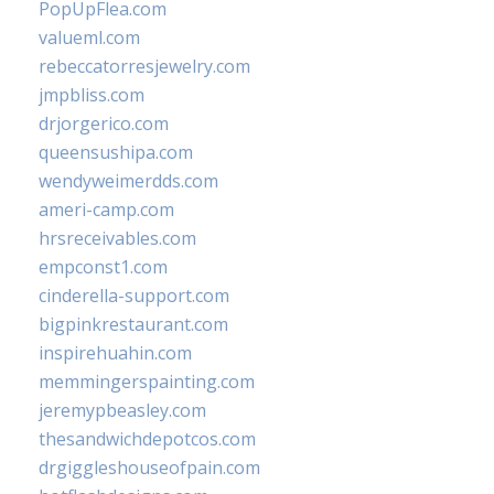
PopUpFlea.com
valueml.com
rebeccatorresjewelry.com
jmpbliss.com
drjorgerico.com
queensushipa.com
wendyweimerdds.com
ameri-camp.com
hrsreceivables.com
empconst1.com
cinderella-support.com
bigpinkrestaurant.com
inspirehuahin.com
memmingerspainting.com
jeremypbeasley.com
thesandwichdepotcos.com
drgiggleshouseofpain.com