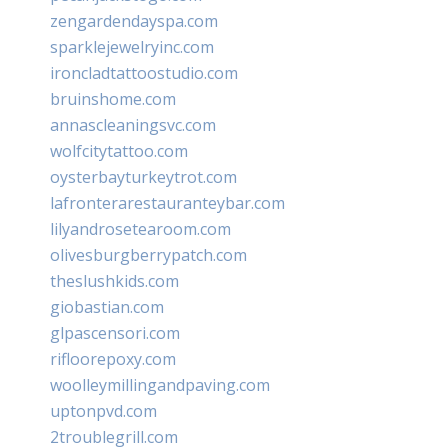
zengardendayspa.com
sparklejewelryinc.com
ironcladtattoostudio.com
bruinshome.com
annascleaningsvc.com
wolfcitytattoo.com
oysterbayturkeytrot.com
lafronterarestauranteybar.com
lilyandrosetearoom.com
olivesburgberrypatch.com
theslushkids.com
giobastian.com
glpascensori.com
rifloorepoxy.com
woolleymillingandpaving.com
uptonpvd.com
2troublegrill.com