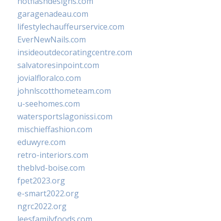
hotflashdesigns.com
garagenadeau.com
lifestylechauffeurservice.com
EverNewNails.com
insideoutdecoratingcentre.com
salvatoresinpoint.com
jovialfloralco.com
johnlscotthometeam.com
u-seehomes.com
watersportslagonissi.com
mischieffashion.com
eduwyre.com
retro-interiors.com
theblvd-boise.com
fpet2023.org
e-smart2022.org
ngrc2022.org
leesfamilyfoods.com