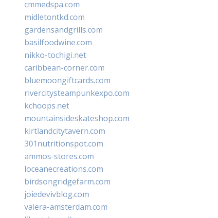
cmmedspa.com
midletontkd.com
gardensandgrills.com
basilfoodwine.com
nikko-tochigi.net
caribbean-corner.com
bluemoongiftcards.com
rivercitysteampunkexpo.com
kchoops.net
mountainsideskateshop.com
kirtlandcitytavern.com
301nutritionspot.com
ammos-stores.com
loceanecreations.com
birdsongridgefarm.com
joiedevivblog.com
valera-amsterdam.com