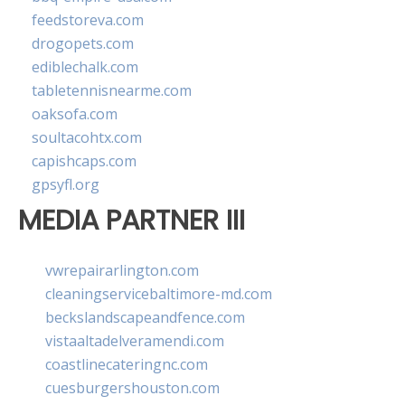
feedstoreva.com
drogopets.com
ediblechalk.com
tabletennisnearme.com
oaksofa.com
soultacohtx.com
capishcaps.com
gpsyfl.org
MEDIA PARTNER III
vwrepairarlington.com
cleaningservicebaltimore-md.com
beckslandscapeandfence.com
vistaaltadelveramendi.com
coastlinecateringnc.com
cuesburgershouston.com