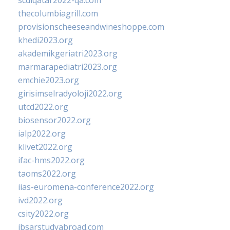
scdlqatar2022-qa.com
thecolumbiagrill.com
provisionscheeseandwineshoppe.com
khedi2023.org
akademikgeriatri2023.org
marmarapediatri2023.org
emchie2023.org
girisimselradyoloji2022.org
utcd2022.org
biosensor2022.org
ialp2022.org
klivet2022.org
ifac-hms2022.org
taoms2022.org
iias-euromena-conference2022.org
ivd2022.org
csity2022.org
ibsarstudyabroad.com