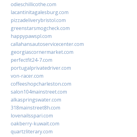
odieschillicothe.com
lacantinitagalesburg.com
pizzadeliverybristol.com
greenstarsmogcheck.com
happypawspl.com
callahansautoservicecenter.com
georgiascornermarket.com
perfectfit24-7.com
portugalprivatedriver.com
von-racer.com
coffeeshopcharleston.com
salon104mainstreet.com
alkaspringswater.com
318mainstreet8h.com
lovenailsspari.com
oakberry-kuwait.com
quartzliterary.com