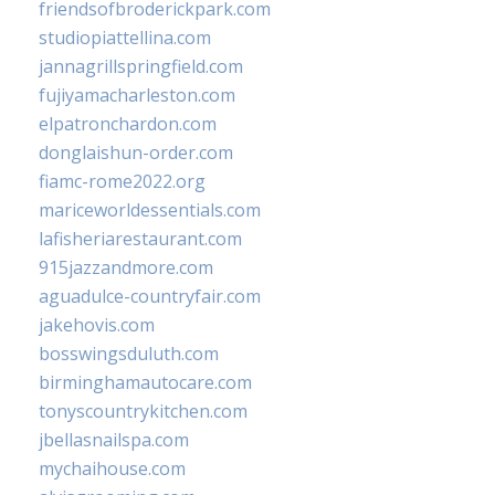
friendsofbroderickpark.com
studiopiattellina.com
jannagrillspringfield.com
fujiyamacharleston.com
elpatronchardon.com
donglaishun-order.com
fiamc-rome2022.org
mariceworldessentials.com
lafisheriarestaurant.com
915jazzandmore.com
aguadulce-countryfair.com
jakehovis.com
bosswingsduluth.com
birminghamautocare.com
tonyscountrykitchen.com
jbellasnailspa.com
mychaihouse.com