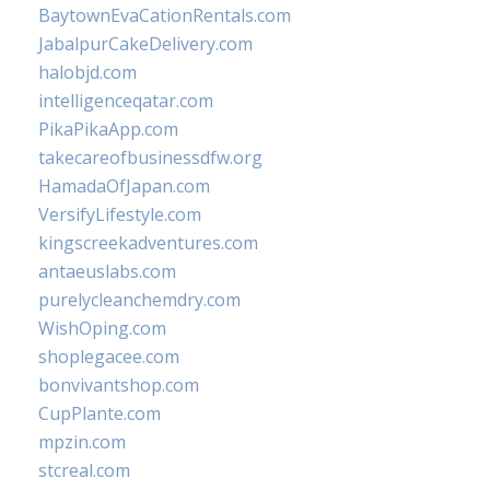
BaytownEvaCationRentals.com
JabalpurCakeDelivery.com
halobjd.com
intelligenceqatar.com
PikaPikaApp.com
takecareofbusinessdfw.org
HamadaOfJapan.com
VersifyLifestyle.com
kingscreekadventures.com
antaeuslabs.com
purelycleanchemdry.com
WishOping.com
shoplegacee.com
bonvivantshop.com
CupPlante.com
mpzin.com
stcreal.com