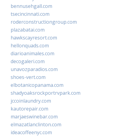
bennusehgall.com
tsecincinnati.com
roderconstructiongroup.com
plazabatai.com
hawkscayresort.com
hellonquads.com
diarioanimales.com
decogaleri.com
unavozparadios.com
shoes-vert.com
elbotanicopanama.com
shadyoaksrockportrvpark.com
jccoinlaundry.com
kautorepair.com
marjaeswinebar.com
elmazatlanclinton.com
ideacoffeenyc.com