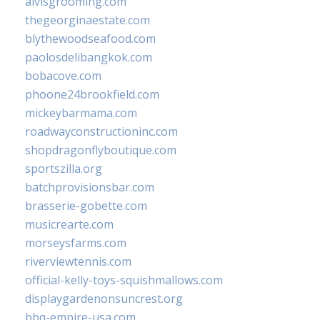
alvisgrooming.com
thegeorginaestate.com
blythewoodseafood.com
paolosdelibangkok.com
bobacove.com
phoone24brookfield.com
mickeybarmama.com
roadwayconstructioninc.com
shopdragonflyboutique.com
sportszilla.org
batchprovisionsbar.com
brasserie-gobette.com
musicrearte.com
morseysfarms.com
riverviewtennis.com
official-kelly-toys-squishmallows.com
displaygardenonsuncrest.org
bbq-empire-usa.com