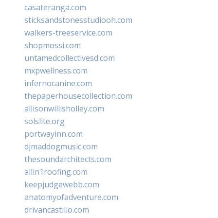
casateranga.com
sticksandstonesstudiooh.com
walkers-treeservice.com
shopmossi.com
untamedcollectivesd.com
mxpwellness.com
infernocanine.com
thepaperhousecollection.com
allisonwillisholley.com
solslite.org
portwayinn.com
djmaddogmusic.com
thesoundarchitects.com
allin1roofing.com
keepjudgewebb.com
anatomyofadventure.com
drivancastillo.com