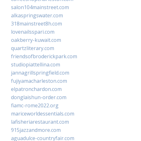
salon104mainstreet.com
alkaspringswater.com
318mainstreet8h.com
lovenailsspari.com
oakberry-kuwait.com
quartzliterary.com
friendsofbroderickpark.com
studiopiattellina.com
jannagrillspringfield.com
fujiyamacharleston.com
elpatronchardon.com
donglaishun-order.com
fiamc-rome2022.org
mariceworldessentials.com
lafisheriarestaurant.com
915jazzandmore.com
aguadulce-countryfair.com