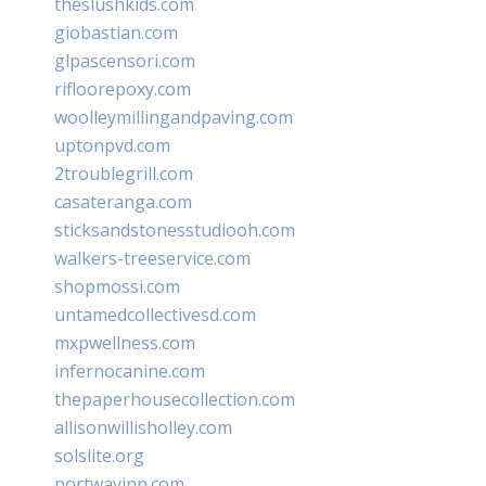
theslushkids.com
giobastian.com
glpascensori.com
rifloorepoxy.com
woolleymillingandpaving.com
uptonpvd.com
2troublegrill.com
casateranga.com
sticksandstonesstudiooh.com
walkers-treeservice.com
shopmossi.com
untamedcollectivesd.com
mxpwellness.com
infernocanine.com
thepaperhousecollection.com
allisonwillisholley.com
solslite.org
portwayinn.com