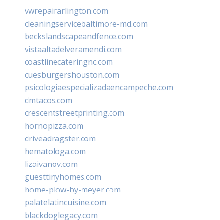
vwrepairarlington.com
cleaningservicebaltimore-md.com
beckslandscapeandfence.com
vistaaltadelveramendi.com
coastlinecateringnc.com
cuesburgershouston.com
psicologiaespecializadaencampeche.com
dmtacos.com
crescentstreetprinting.com
hornopizza.com
driveadragster.com
hematologa.com
lizaivanov.com
guesttinyhomes.com
home-plow-by-meyer.com
palatelatincuisine.com
blackdoglegacy.com