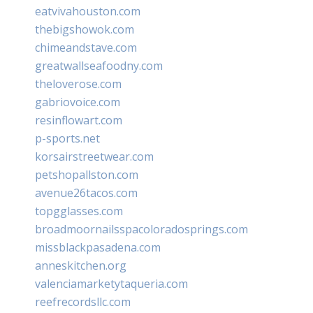
eatvivahouston.com
thebigshowok.com
chimeandstave.com
greatwallseafoodny.com
theloverose.com
gabriovoice.com
resinflowart.com
p-sports.net
korsairstreetwear.com
petshopallston.com
avenue26tacos.com
topgglasses.com
broadmoornailsspacoloradosprings.com
missblackpasadena.com
anneskitchen.org
valenciamarketytaqueria.com
reefrecordsllc.com