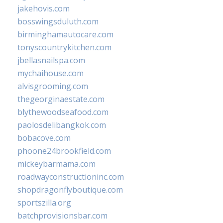
jakehovis.com
bosswingsduluth.com
birminghamautocare.com
tonyscountrykitchen.com
jbellasnailspa.com
mychaihouse.com
alvisgrooming.com
thegeorginaestate.com
blythewoodseafood.com
paolosdelibangkok.com
bobacove.com
phoone24brookfield.com
mickeybarmama.com
roadwayconstructioninc.com
shopdragonflyboutique.com
sportszilla.org
batchprovisionsbar.com