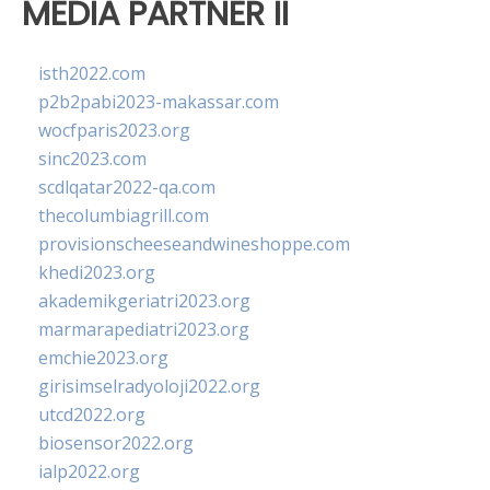
MEDIA PARTNER II
isth2022.com
p2b2pabi2023-makassar.com
wocfparis2023.org
sinc2023.com
scdlqatar2022-qa.com
thecolumbiagrill.com
provisionscheeseandwineshoppe.com
khedi2023.org
akademikgeriatri2023.org
marmarapediatri2023.org
emchie2023.org
girisimselradyoloji2022.org
utcd2022.org
biosensor2022.org
ialp2022.org