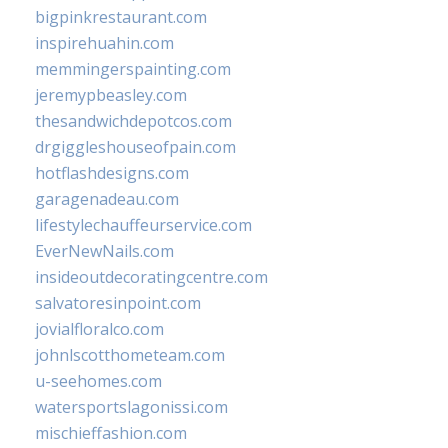
bigpinkrestaurant.com
inspirehuahin.com
memmingerspainting.com
jeremypbeasley.com
thesandwichdepotcos.com
drgiggleshouseofpain.com
hotflashdesigns.com
garagenadeau.com
lifestylechauffeurservice.com
EverNewNails.com
insideoutdecoratingcentre.com
salvatoresinpoint.com
jovialfloralco.com
johnlscotthometeam.com
u-seehomes.com
watersportslagonissi.com
mischieffashion.com