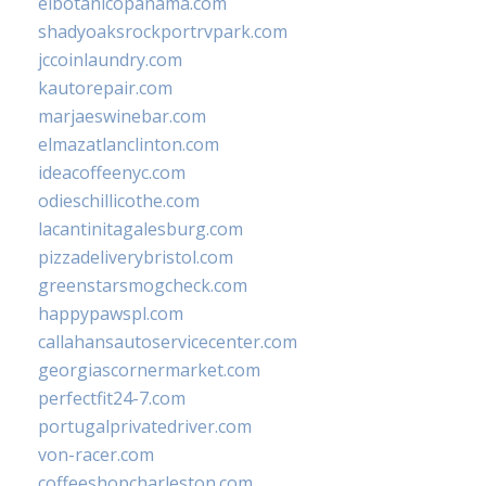
elbotanicopanama.com
shadyoaksrockportrvpark.com
jccoinlaundry.com
kautorepair.com
marjaeswinebar.com
elmazatlanclinton.com
ideacoffeenyc.com
odieschillicothe.com
lacantinitagalesburg.com
pizzadeliverybristol.com
greenstarsmogcheck.com
happypawspl.com
callahansautoservicecenter.com
georgiascornermarket.com
perfectfit24-7.com
portugalprivatedriver.com
von-racer.com
coffeeshopcharleston.com