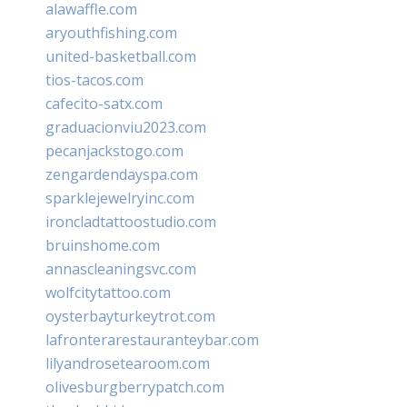
alawaffle.com
aryouthfishing.com
united-basketball.com
tios-tacos.com
cafecito-satx.com
graduacionviu2023.com
pecanjackstogo.com
zengardendayspa.com
sparklejewelryinc.com
ironcladtattoostudio.com
bruinshome.com
annascleaningsvc.com
wolfcitytattoo.com
oysterbayturkeytrot.com
lafronterarestauranteybar.com
lilyandrosetearoom.com
olivesburgberrypatch.com