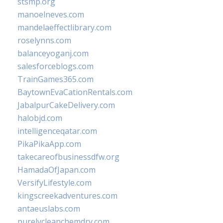
stsmp.org
manoelneves.com
mandelaeffectlibrary.com
roselynns.com
balanceyoganj.com
salesforceblogs.com
TrainGames365.com
BaytownEvaCationRentals.com
JabalpurCakeDelivery.com
halobjd.com
intelligenceqatar.com
PikaPikaApp.com
takecareofbusinessdfw.org
HamadaOfJapan.com
VersifyLifestyle.com
kingscreekadventures.com
antaeuslabs.com
purelycleanchemdry.com