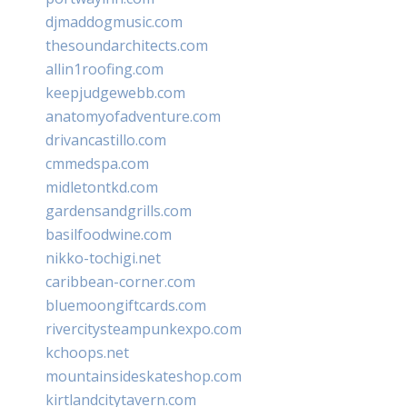
djmaddogmusic.com
thesoundarchitects.com
allin1roofing.com
keepjudgewebb.com
anatomyofadventure.com
drivancastillo.com
cmmedspa.com
midletontkd.com
gardensandgrills.com
basilfoodwine.com
nikko-tochigi.net
caribbean-corner.com
bluemoongiftcards.com
rivercitysteampunkexpo.com
kchoops.net
mountainsideskateshop.com
kirtlandcitytavern.com