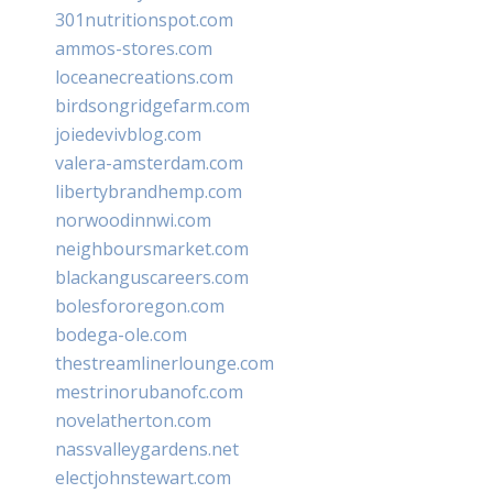
301nutritionspot.com
ammos-stores.com
loceanecreations.com
birdsongridgefarm.com
joiedevivblog.com
valera-amsterdam.com
libertybrandhemp.com
norwoodinnwi.com
neighboursmarket.com
blackanguscareers.com
bolesfororegon.com
bodega-ole.com
thestreamlinerlounge.com
mestrinorubanofc.com
novelatherton.com
nassvalleygardens.net
electjohnstewart.com