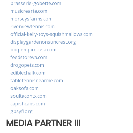
brasserie-gobette.com
musicrearte.com
morseysfarms.com
riverviewtennis.com
official-kelly-toys-squishmallows.com
displaygardenonsuncrest.org
bbq-empire-usa.com
feedstoreva.com
drogopets.com
ediblechalk.com
tabletennisnearme.com
oaksofa.com
soultacohtx.com
capishcaps.com
gpsyfl.org
MEDIA PARTNER III