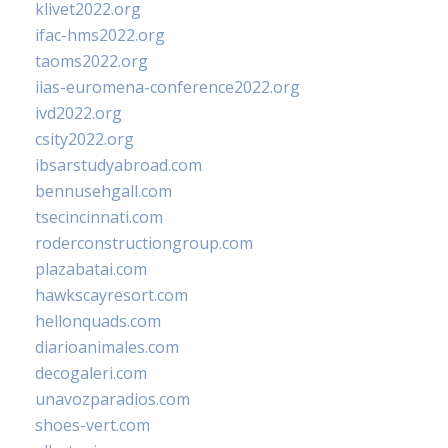
klivet2022.org
ifac-hms2022.org
taoms2022.org
iias-euromena-conference2022.org
ivd2022.org
csity2022.org
ibsarstudyabroad.com
bennusehgall.com
tsecincinnati.com
roderconstructiongroup.com
plazabatai.com
hawkscayresort.com
hellonquads.com
diarioanimales.com
decogaleri.com
unavozparadios.com
shoes-vert.com