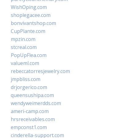
WishOping.com
shoplegacee.com
bonvivantshop.com
CupPlante.com
mpzin.com
stcreal.com
PopUpFlea.com
valueml.com
rebeccatorresjewelry.com
jmpbliss.com
drjorgerico.com
queensushipa.com
wendyweimerdds.com
ameri-camp.com
hrsreceivables.com
empconst1.com
cinderella-support.com