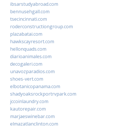
ibsarstudyabroad.com
bennusehgall.com
tsecincinnati.com
roderconstructiongroup.com
plazabatai.com
hawkscayresort.com
hellonquads.com
diarioanimales.com
decogaleri.com
unavozparadios.com
shoes-vert.com
elbotanicopanama.com
shadyoaksrockportrvpark.com
jccoinlaundry.com
kautorepair.com
marjaeswinebar.com
elmazatlanclinton.com