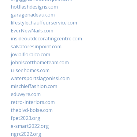
hotflashdesigns.com
garagenadeau.com
lifestylechauffeurservice.com
EverNewNails.com
insideoutdecoratingcentre.com
salvatoresinpoint.com
jovialfloralco.com
johnlscotthometeam.com
u-seehomes.com
watersportslagonissi.com
mischieffashion.com
eduwyre.com
retro-interiors.com
theblvd-boise.com
fpet2023.org
e-smart2022.org
ngrc2022.org