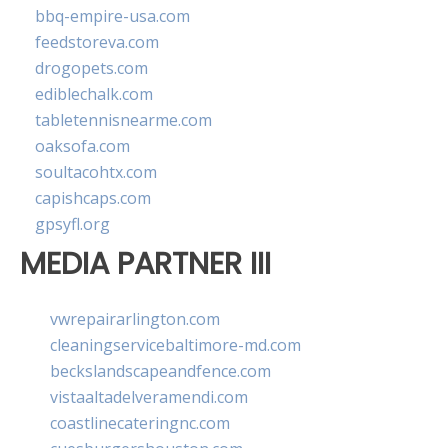
bbq-empire-usa.com
feedstoreva.com
drogopets.com
ediblechalk.com
tabletennisnearme.com
oaksofa.com
soultacohtx.com
capishcaps.com
gpsyfl.org
MEDIA PARTNER III
vwrepairarlington.com
cleaningservicebaltimore-md.com
beckslandscapeandfence.com
vistaaltadelveramendi.com
coastlinecateringnc.com