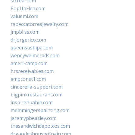
stcreal.com
PopUpFlea.com
valueml.com
rebeccatorresjewelry.com
jmpbliss.com
drjorgerico.com
queensushipa.com
wendyweimerdds.com
ameri-camp.com
hrsreceivables.com
empconst1.com
cinderella-support.com
bigpinkrestaurant.com
inspirehuahin.com
memmingerspainting.com
jeremypbeasley.com
thesandwichdepotcos.com
drgiggleshouseofpain.com