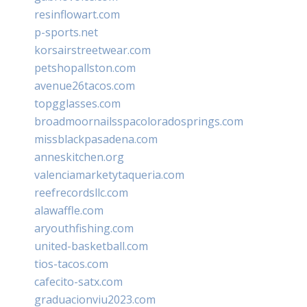
resinflowart.com
p-sports.net
korsairstreetwear.com
petshopallston.com
avenue26tacos.com
topgglasses.com
broadmoornailsspacoloradosprings.com
missblackpasadena.com
anneskitchen.org
valenciamarketytaqueria.com
reefrecordsllc.com
alawaffle.com
aryouthfishing.com
united-basketball.com
tios-tacos.com
cafecito-satx.com
graduacionviu2023.com