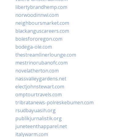
libertybrandhemp.com
norwoodinnwi.com
neighboursmarket.com
blackanguscareers.com
bolesfororegon.com
bodega-ole.com
thestreamlinerlounge.com
mestrinorubanofc.com
novelatherton.com
nassvalleygardens.net
electjohnstewart.com
omptourtravels.com
tribratanews-polreskebumen.com
rsudbayuasih.org
publikjurnalistik.org
juneteenthapparel.net
italywarm.com