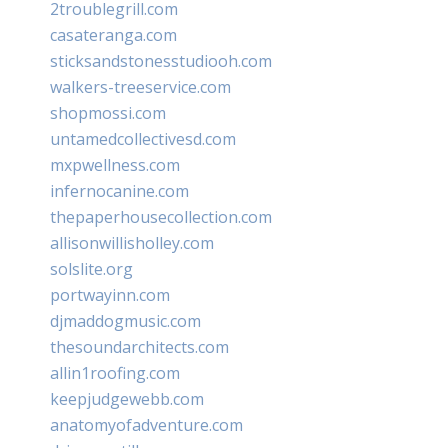
2troublegrill.com
casateranga.com
sticksandstonesstudiooh.com
walkers-treeservice.com
shopmossi.com
untamedcollectivesd.com
mxpwellness.com
infernocanine.com
thepaperhousecollection.com
allisonwillisholley.com
solslite.org
portwayinn.com
djmaddogmusic.com
thesoundarchitects.com
allin1roofing.com
keepjudgewebb.com
anatomyofadventure.com