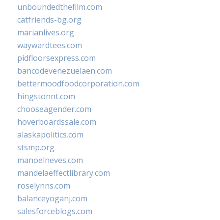
unboundedthefilm.com
catfriends-bg.org
marianlives.org
waywardtees.com
pidfloorsexpress.com
bancodevenezuelaen.com
bettermoodfoodcorporation.com
hingstonnt.com
chooseagender.com
hoverboardssale.com
alaskapolitics.com
stsmp.org
manoelneves.com
mandelaeffectlibrary.com
roselynns.com
balanceyoganj.com
salesforceblogs.com