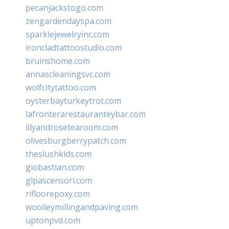
pecanjackstogo.com
zengardendayspa.com
sparklejewelryinc.com
ironcladtattoostudio.com
bruinshome.com
annascleaningsvc.com
wolfcitytattoo.com
oysterbayturkeytrot.com
lafronterarestauranteybar.com
lilyandrosetearoom.com
olivesburgberrypatch.com
theslushkids.com
giobastian.com
glpascensori.com
rifloorepoxy.com
woolleymillingandpaving.com
uptonpvd.com