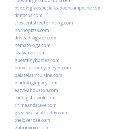
cuesburgershouston.com
psicologiaespecializadaencampeche.com
dmtacos.com
crescentstreetprinting.com
hornopizza.com
driveadragster.com
hematologa.com
lizaivanov.com
guesttinyhomes.com
home-plow-by-meyer.com
palatelatincuisine.com
blackdoglegacy.com
eatvivahouston.com
thebigshowok.com
chimeandstave.com
greatwallseafoodny.com
theloverose.com
gabriovoice.com