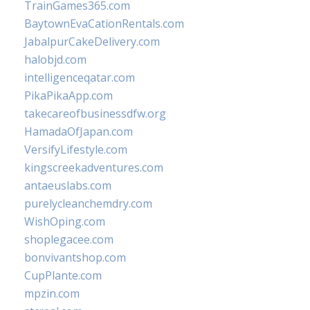
TrainGames365.com
BaytownEvaCationRentals.com
JabalpurCakeDelivery.com
halobjd.com
intelligenceqatar.com
PikaPikaApp.com
takecareofbusinessdfw.org
HamadaOfJapan.com
VersifyLifestyle.com
kingscreekadventures.com
antaeuslabs.com
purelycleanchemdry.com
WishOping.com
shoplegacee.com
bonvivantshop.com
CupPlante.com
mpzin.com