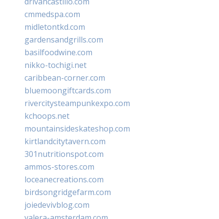
drivancastillo.com
cmmedspa.com
midletontkd.com
gardensandgrills.com
basilfoodwine.com
nikko-tochigi.net
caribbean-corner.com
bluemoongiftcards.com
rivercitysteampunkexpo.com
kchoops.net
mountainsideskateshop.com
kirtlandcitytavern.com
301nutritionspot.com
ammos-stores.com
loceanecreations.com
birdsongridgefarm.com
joiedevivblog.com
valera-amsterdam.com