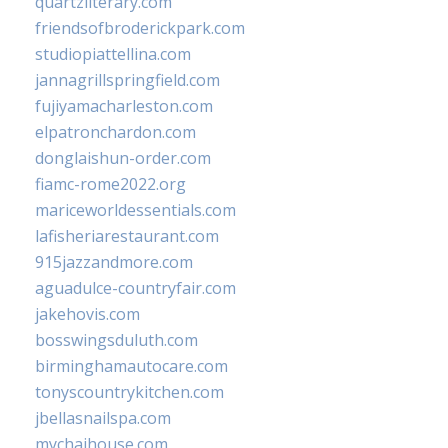
quartzliterary.com
friendsofbroderickpark.com
studiopiattellina.com
jannagrillspringfield.com
fujiyamacharleston.com
elpatronchardon.com
donglaishun-order.com
fiamc-rome2022.org
mariceworldessentials.com
lafisheriarestaurant.com
915jazzandmore.com
aguadulce-countryfair.com
jakehovis.com
bosswingsduluth.com
birminghamautocare.com
tonyscountrykitchen.com
jbellasnailspa.com
mychaihouse.com