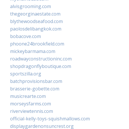
alvisgrooming.com
thegeorginaestate.com
blythewoodseafood.com
paolosdelibangkok.com
bobacove.com
phoone24brookfield.com
mickeybarmama.com
roadwayconstructioninc.com
shopdragonflyboutique.com
sportszilla.org
batchprovisionsbar.com
brasserie-gobette.com
musicrearte.com
morseysfarms.com
riverviewtennis.com
official-kelly-toys-squishmallows.com
displaygardenonsuncrest.org