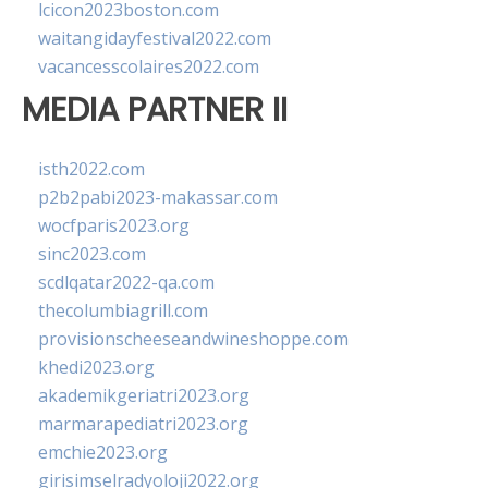
lcicon2023boston.com
waitangidayfestival2022.com
vacancesscolaires2022.com
MEDIA PARTNER II
isth2022.com
p2b2pabi2023-makassar.com
wocfparis2023.org
sinc2023.com
scdlqatar2022-qa.com
thecolumbiagrill.com
provisionscheeseandwineshoppe.com
khedi2023.org
akademikgeriatri2023.org
marmarapediatri2023.org
emchie2023.org
girisimselradyoloji2022.org