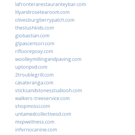
lafronterarestauranteybar.com
lilyandrosetearoom.com
olivesburgberrypatch.com
theslushkids.com
giobastian.com
glpascensori.com
rifloorepoxy.com
woolleymillingandpaving.com
uptonpvd.com
2troublegrill.com
casateranga.com
sticksandstonesstudiooh.com
walkers-treeservice.com
shopmossi.com
untamedcollectivesd.com
mxpwellness.com
infernocanine.com