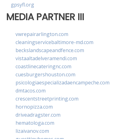
gpsyfl.org
MEDIA PARTNER III
vwrepairarlington.com
cleaningservicebaltimore-md.com
beckslandscapeandfence.com
vistaaltadelveramendi.com
coastlinecateringnc.com
cuesburgershouston.com
psicologiaespecializadaencampeche.com
dmtacos.com
crescentstreetprinting.com
hornopizza.com
driveadragster.com
hematologa.com
lizaivanov.com
guesttinyhomes.com