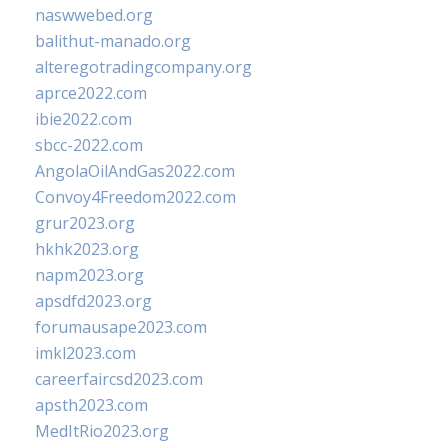
naswwebed.org
balithut-manado.org
alteregotradingcompany.org
aprce2022.com
ibie2022.com
sbcc-2022.com
AngolaOilAndGas2022.com
Convoy4Freedom2022.com
grur2023.org
hkhk2023.org
napm2023.org
apsdfd2023.org
forumausape2023.com
imkl2023.com
careerfaircsd2023.com
apsth2023.com
MedItRio2023.org