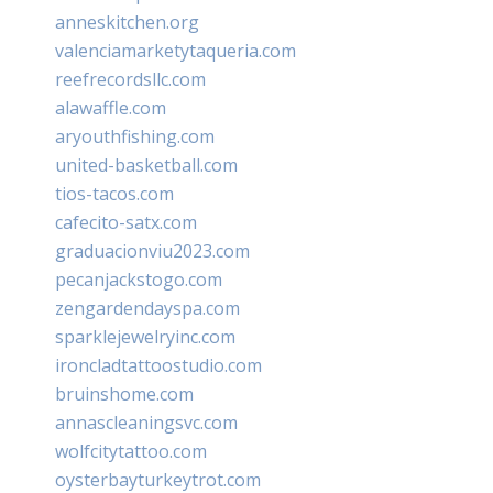
anneskitchen.org
valenciamarketytaqueria.com
reefrecordsllc.com
alawaffle.com
aryouthfishing.com
united-basketball.com
tios-tacos.com
cafecito-satx.com
graduacionviu2023.com
pecanjackstogo.com
zengardendayspa.com
sparklejewelryinc.com
ironcladtattoostudio.com
bruinshome.com
annascleaningsvc.com
wolfcitytattoo.com
oysterbayturkeytrot.com