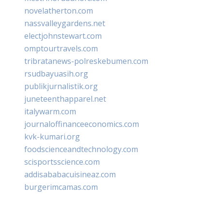
novelatherton.com
nassvalleygardens.net
electjohnstewart.com
omptourtravels.com
tribratanews-polreskebumen.com
rsudbayuasih.org
publikjurnalistik.org
juneteenthapparel.net
italywarm.com
journaloffinanceeconomics.com
kvk-kumari.org
foodscienceandtechnology.com
scisportsscience.com
addisababacuisineaz.com
burgerimcamas.com