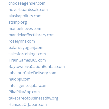
chooseagender.com
hoverboardssale.com
alaskapolitics.com
stsmp.org
manoelneves.com
mandelaeffectlibrary.com
roselynns.com
balanceyoganj.com
salesforceblogs.com
TrainGames365.com
BaytownEvaCationRentals.com
JabalpurCakeDelivery.com
halobjd.com
intelligenceqatar.com
PikaPikaApp.com
takecareofbusinessdfw.org
HamadaOfJapan.com