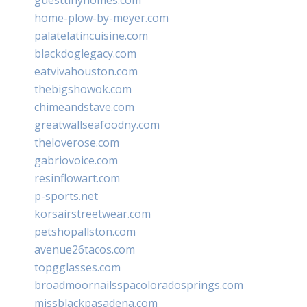
home-plow-by-meyer.com
palatelatincuisine.com
blackdoglegacy.com
eatvivahouston.com
thebigshowok.com
chimeandstave.com
greatwallseafoodny.com
theloverose.com
gabriovoice.com
resinflowart.com
p-sports.net
korsairstreetwear.com
petshopallston.com
avenue26tacos.com
topgglasses.com
broadmoornailsspacoloradosprings.com
missblackpasadena.com