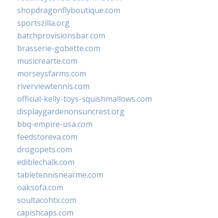
shopdragonflyboutique.com
sportszilla.org
batchprovisionsbar.com
brasserie-gobette.com
musicrearte.com
morseysfarms.com
riverviewtennis.com
official-kelly-toys-squishmallows.com
displaygardenonsuncrest.org
bbq-empire-usa.com
feedstoreva.com
drogopets.com
ediblechalk.com
tabletennisnearme.com
oaksofa.com
soultacohtx.com
capishcaps.com