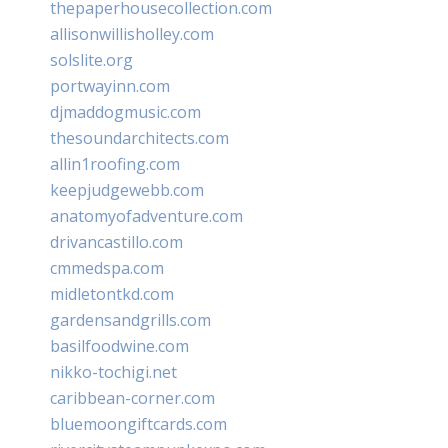
thepaperhousecollection.com
allisonwillisholley.com
solslite.org
portwayinn.com
djmaddogmusic.com
thesoundarchitects.com
allin1roofing.com
keepjudgewebb.com
anatomyofadventure.com
drivancastillo.com
cmmedspa.com
midletontkd.com
gardensandgrills.com
basilfoodwine.com
nikko-tochigi.net
caribbean-corner.com
bluemoongiftcards.com