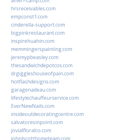
ameri-camp.com
hrsreceivables.com
empconst1.com
cinderella-support.com
bigpinkrestaurant.com
inspirehuahin.com
memmingerspainting.com
jeremypbeasley.com
thesandwichdepotcos.com
drgiggleshouseofpain.com
hotflashdesigns.com
garagenadeau.com
lifestylechauffeurservice.com
EverNewNails.com
insideoutdecoratingcentre.com
salvatoresinpoint.com
jovialfloralco.com
johnlscotthometeam.com