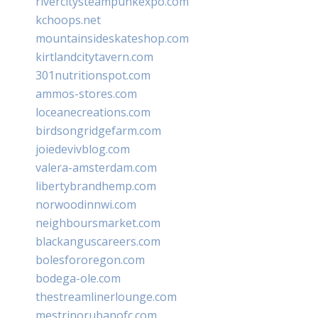
rivercitysteampunkexpo.com
kchoops.net
mountainsideskateshop.com
kirtlandcitytavern.com
301nutritionspot.com
ammos-stores.com
loceanecreations.com
birdsongridgefarm.com
joiedevivblog.com
valera-amsterdam.com
libertybrandhemp.com
norwoodinnwi.com
neighboursmarket.com
blackanguscareers.com
bolesfororegon.com
bodega-ole.com
thestreamlinerlounge.com
mestrinorubanofc.com