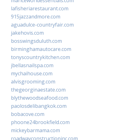
mariceworldessentials.com
lafisheriarestaurant.com
915jazzandmore.com
aguadulce-countryfair.com
jakehovis.com
bosswingsduluth.com
birminghamautocare.com
tonyscountrykitchen.com
jbellasnailspa.com
mychaihouse.com
alvisgrooming.com
thegeorginaestate.com
blythewoodseafood.com
paolosdelibangkok.com
bobacove.com
phoone24brookfield.com
mickeybarmama.com
roadwayconstructioninc.com