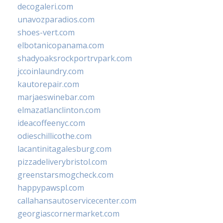
decogaleri.com
unavozparadios.com
shoes-vert.com
elbotanicopanama.com
shadyoaksrockportrvpark.com
jccoinlaundry.com
kautorepair.com
marjaeswinebar.com
elmazatlanclinton.com
ideacoffeenyc.com
odieschillicothe.com
lacantinitagalesburg.com
pizzadeliverybristol.com
greenstarsmogcheck.com
happypawspl.com
callahansautoservicecenter.com
georgiascornermarket.com