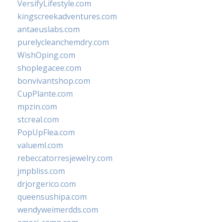
VersifyLifestyle.com
kingscreekadventures.com
antaeuslabs.com
purelycleanchemdry.com
WishOping.com
shoplegacee.com
bonvivantshop.com
CupPlante.com
mpzin.com
stcreal.com
PopUpFlea.com
valueml.com
rebeccatorresjewelry.com
jmpbliss.com
drjorgerico.com
queensushipa.com
wendyweimerdds.com