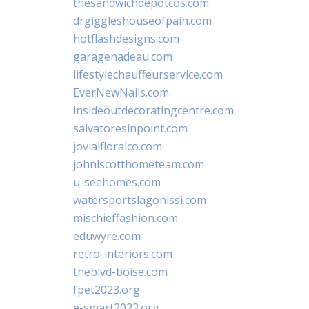
thesandwichdepotcos.com
drgiggleshouseofpain.com
hotflashdesigns.com
garagenadeau.com
lifestylechauffeurservice.com
EverNewNails.com
insideoutdecoratingcentre.com
salvatoresinpoint.com
jovialfloralco.com
johnlscotthometeam.com
u-seehomes.com
watersportslagonissi.com
mischieffashion.com
eduwyre.com
retro-interiors.com
theblvd-boise.com
fpet2023.org
e-smart2022.org