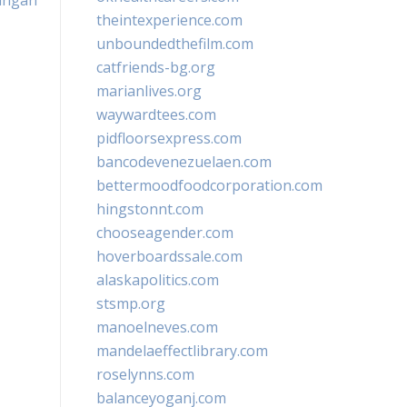
angan
theintexperience.com
unboundedthefilm.com
catfriends-bg.org
marianlives.org
waywardtees.com
pidfloorsexpress.com
bancodevenezuelaen.com
bettermoodfoodcorporation.com
hingstonnt.com
chooseagender.com
hoverboardssale.com
alaskapolitics.com
stsmp.org
manoelneves.com
mandelaeffectlibrary.com
roselynns.com
balanceyoganj.com