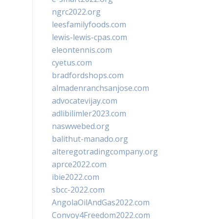
ngrc2022.org
leesfamilyfoods.com
lewis-lewis-cpas.com
eleontennis.com
cyetus.com
bradfordshops.com
almadenranchsanjose.com
advocatevijay.com
adlibilimler2023.com
naswwebed.org
balithut-manado.org
alteregotradingcompany.org
aprce2022.com
ibie2022.com
sbcc-2022.com
AngolaOilAndGas2022.com
Convoy4Freedom2022.com