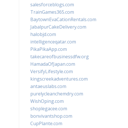
salesforceblogs.com
TrainGames365.com
BaytownEvaCationRentals.com
JabalpurCakeDelivery.com
halobjd.com
intelligenceqatar.com
PikaPikaApp.com
takecareofbusinessdfw.org
HamadaOfJapan.com
VersifyLifestyle.com
kingscreekadventures.com
antaeuslabs.com
purelycleanchemdry.com
WishOping.com
shoplegacee.com
bonvivantshop.com
CupPlante.com