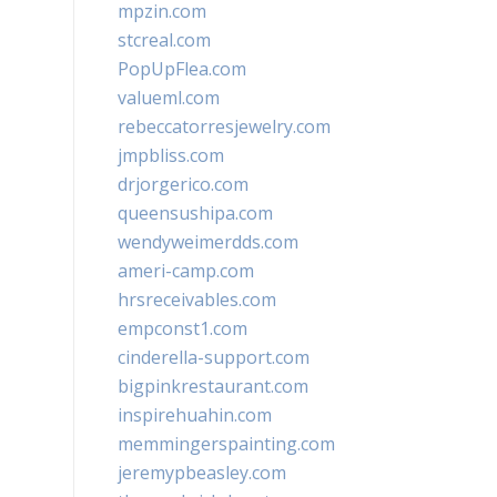
mpzin.com
stcreal.com
PopUpFlea.com
valueml.com
rebeccatorresjewelry.com
jmpbliss.com
drjorgerico.com
queensushipa.com
wendyweimerdds.com
ameri-camp.com
hrsreceivables.com
empconst1.com
cinderella-support.com
bigpinkrestaurant.com
inspirehuahin.com
memmingerspainting.com
jeremypbeasley.com