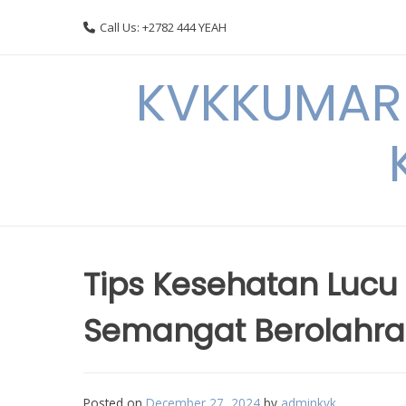
Skip
Call Us: +2782 444 YEAH
to
content
KVKKUMARI 
Tips Kesehatan Luc
Semangat Berolahr
Posted on
December 27, 2024
by
adminkvk