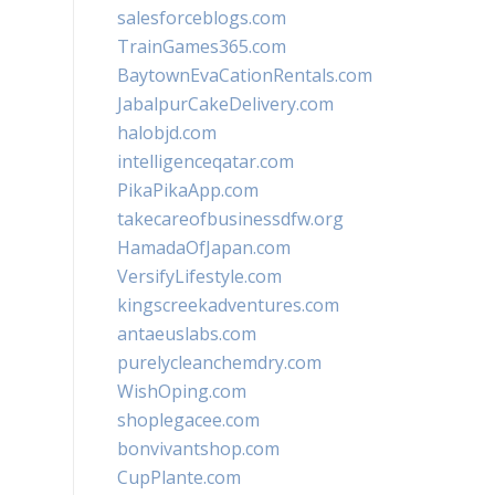
salesforceblogs.com
TrainGames365.com
BaytownEvaCationRentals.com
JabalpurCakeDelivery.com
halobjd.com
intelligenceqatar.com
PikaPikaApp.com
takecareofbusinessdfw.org
HamadaOfJapan.com
VersifyLifestyle.com
kingscreekadventures.com
antaeuslabs.com
purelycleanchemdry.com
WishOping.com
shoplegacee.com
bonvivantshop.com
CupPlante.com