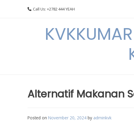
Skip
Call Us: +2782 444 YEAH
to
content
KVKKUMARI 
Alternatif Makanan 
Posted on
November 20, 2024
by
adminkvk