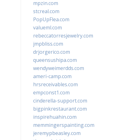
mpzin.com
stcreal.com
PopUpFlea.com
valueml.com
rebeccatorresjewelry.com
jmpbliss.com
drjorgerico.com
queensushipa.com
wendyweimerdds.com
ameri-camp.com
hrsreceivables.com
empconst1.com
cinderella-support.com
bigpinkrestaurant.com
inspirehuahin.com
memmingerspainting.com
jeremypbeasley.com