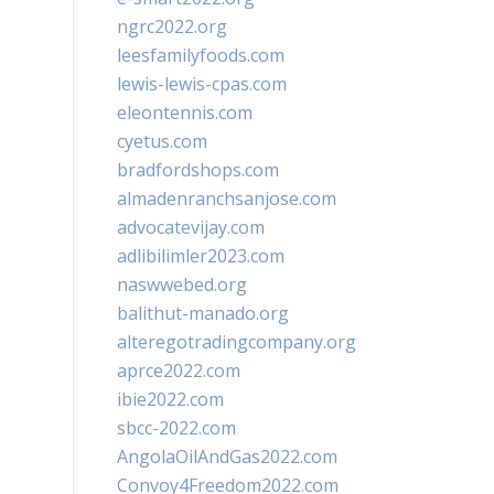
ngrc2022.org
leesfamilyfoods.com
lewis-lewis-cpas.com
eleontennis.com
cyetus.com
bradfordshops.com
almadenranchsanjose.com
advocatevijay.com
adlibilimler2023.com
naswwebed.org
balithut-manado.org
alteregotradingcompany.org
aprce2022.com
ibie2022.com
sbcc-2022.com
AngolaOilAndGas2022.com
Convoy4Freedom2022.com