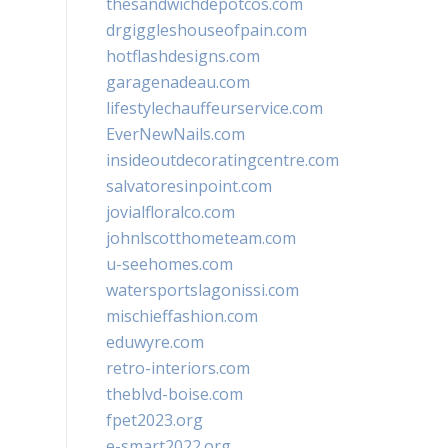
thesandwichdepotcos.com
drgiggleshouseofpain.com
hotflashdesigns.com
garagenadeau.com
lifestylechauffeurservice.com
EverNewNails.com
insideoutdecoratingcentre.com
salvatoresinpoint.com
jovialfloralco.com
johnlscotthometeam.com
u-seehomes.com
watersportslagonissi.com
mischieffashion.com
eduwyre.com
retro-interiors.com
theblvd-boise.com
fpet2023.org
e-smart2022.org