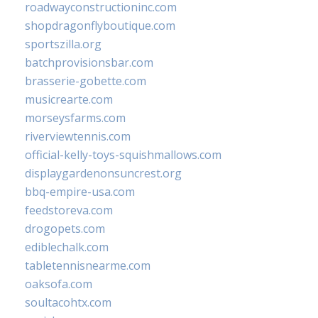
roadwayconstructioninc.com
shopdragonflyboutique.com
sportszilla.org
batchprovisionsbar.com
brasserie-gobette.com
musicrearte.com
morseysfarms.com
riverviewtennis.com
official-kelly-toys-squishmallows.com
displaygardenonsuncrest.org
bbq-empire-usa.com
feedstoreva.com
drogopets.com
ediblechalk.com
tabletennisnearme.com
oaksofa.com
soultacohtx.com