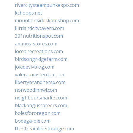
rivercitysteampunkexpo.com
kchoops.net
mountainsideskateshop.com
kirtlandcitytavern.com
301nutritionspot.com
ammos-stores.com
loceanecreations.com
birdsongridgefarm.com
joiedevivblog.com
valera-amsterdam.com
libertybrandhemp.com
norwoodinnwi.com
neighboursmarket.com
blackanguscareers.com
bolesfororegon.com
bodega-ole.com
thestreamlinerlounge.com