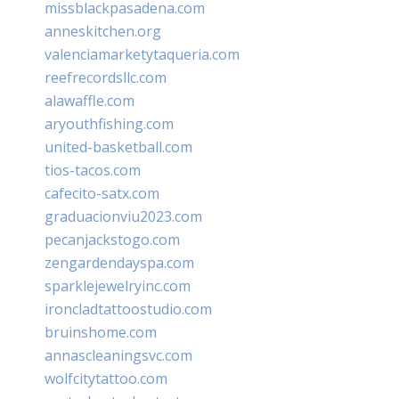
missblackpasadena.com
anneskitchen.org
valenciamarketytaqueria.com
reefrecordsllc.com
alawaffle.com
aryouthfishing.com
united-basketball.com
tios-tacos.com
cafecito-satx.com
graduacionviu2023.com
pecanjackstogo.com
zengardendayspa.com
sparklejewelryinc.com
ironcladtattoostudio.com
bruinshome.com
annascleaningsvc.com
wolfcitytattoo.com