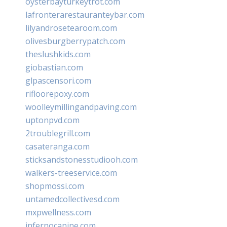
oysterbayturkeytrot.com
lafronterarestauranteybar.com
lilyandrosetearoom.com
olivesburgberrypatch.com
theslushkids.com
giobastian.com
glpascensori.com
rifloorepoxy.com
woolleymillingandpaving.com
uptonpvd.com
2troublegrill.com
casateranga.com
sticksandstonesstudiooh.com
walkers-treeservice.com
shopmossi.com
untamedcollectivesd.com
mxpwellness.com
infernocanine.com