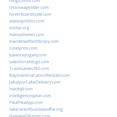
hingstonnt.com
chooseagender.com
hoverboardssale.com
alaskapolitics.com
stsmp.org
manoelneves.com
mandelaeffectlibrary.com
roselynns.com
balanceyoganj.com
salesforceblogs.com
TrainGames365.com
BaytownEvaCationRentals.com
JabalpurCakeDelivery.com
halobjd.com
intelligenceqatar.com
PikaPikaApp.com
takecareofbusinessdfw.org
HamadaOfJapan.com