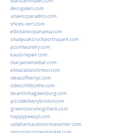
diarioanimales.com
decogaleri.com
unavozparadios.com
shoes-vert.com
elbotanicopanama.com
shadyoaksrockportrvpark.com
jccoinlaundry.com
kautorepair.com
marjaeswinebar.com
elmazatlanclinton.com
ideacoffeenyc.com
odieschillicothe.com
lacantinitagalesburg.com
pizzadeliverybristol.com
greenstarsmogcheck.com
happypawspl.com
callahansautoservicecenter.com
georgiascornermarket.com