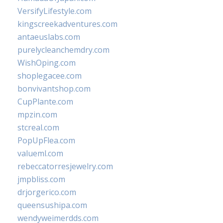
VersifyLifestyle.com
kingscreekadventures.com
antaeuslabs.com
purelycleanchemdry.com
WishOping.com
shoplegacee.com
bonvivantshop.com
CupPlante.com
mpzin.com
stcreal.com
PopUpFlea.com
valueml.com
rebeccatorresjewelry.com
jmpbliss.com
drjorgerico.com
queensushipa.com
wendyweimerdds.com