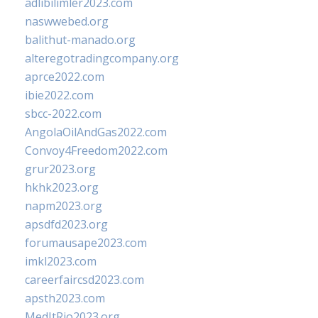
adlibilimler2023.com
naswwebed.org
balithut-manado.org
alteregotradingcompany.org
aprce2022.com
ibie2022.com
sbcc-2022.com
AngolaOilAndGas2022.com
Convoy4Freedom2022.com
grur2023.org
hkhk2023.org
napm2023.org
apsdfd2023.org
forumausape2023.com
imkl2023.com
careerfaircsd2023.com
apsth2023.com
MedItRio2023.org