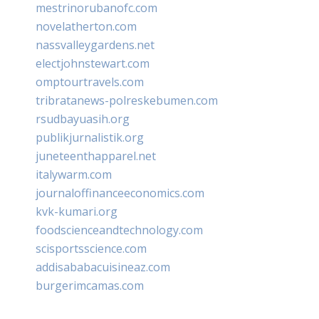
mestrinorubanofc.com
novelatherton.com
nassvalleygardens.net
electjohnstewart.com
omptourtravels.com
tribratanews-polreskebumen.com
rsudbayuasih.org
publikjurnalistik.org
juneteenthapparel.net
italywarm.com
journaloffinanceeconomics.com
kvk-kumari.org
foodscienceandtechnology.com
scisportsscience.com
addisababacuisineaz.com
burgerimcamas.com