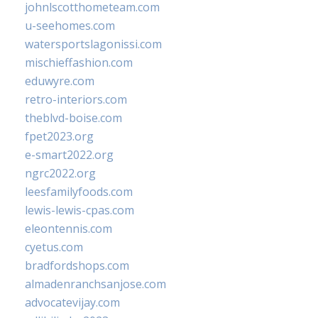
johnlscotthometeam.com
u-seehomes.com
watersportslagonissi.com
mischieffashion.com
eduwyre.com
retro-interiors.com
theblvd-boise.com
fpet2023.org
e-smart2022.org
ngrc2022.org
leesfamilyfoods.com
lewis-lewis-cpas.com
eleontennis.com
cyetus.com
bradfordshops.com
almadenranchsanjose.com
advocatevijay.com