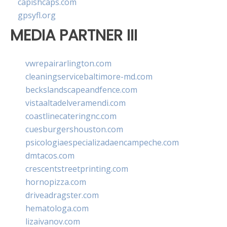
capishcaps.com
gpsyfl.org
MEDIA PARTNER III
vwrepairarlington.com
cleaningservicebaltimore-md.com
beckslandscapeandfence.com
vistaaltadelveramendi.com
coastlinecateringnc.com
cuesburgershouston.com
psicologiaespecializadaencampeche.com
dmtacos.com
crescentstreetprinting.com
hornopizza.com
driveadragster.com
hematologa.com
lizaivanov.com