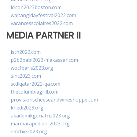
lcicon2023boston.com
waitangidayfestival2022.com
vacancesscolaires2022.com
MEDIA PARTNER II
isth2022.com
p2b2pabi2023-makassar.com
wocfparis2023.org
sinc2023.com
scdlqatar2022-qa.com
thecolumbiagrill.com
provisionscheeseandwineshoppe.com
khedi2023.org
akademikgeriatri2023.org
marmarapediatri2023.org
emchie2023.org