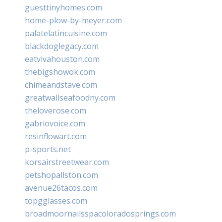
guesttinyhomes.com
home-plow-by-meyer.com
palatelatincuisine.com
blackdoglegacy.com
eatvivahouston.com
thebigshowok.com
chimeandstave.com
greatwallseafoodny.com
theloverose.com
gabriovoice.com
resinflowart.com
p-sports.net
korsairstreetwear.com
petshopallston.com
avenue26tacos.com
topgglasses.com
broadmoornailsspacoloradosprings.com