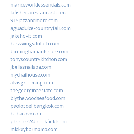
mariceworldessentials.com
lafisheriarestaurant.com
915jazzandmore.com
aguadulce-countryfair.com
jakehovis.com
bosswingsduluth.com
birminghamautocare.com
tonyscountrykitchen.com
jbellasnailspa.com
mychaihouse.com
alvisgrooming.com
thegeorginaestate.com
blythewoodseafood.com
paolosdelibangkok.com
bobacove.com
phoone24brookfield.com
mickeybarmama.com