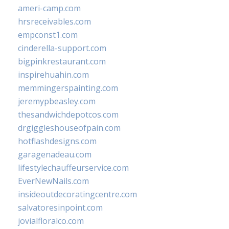
ameri-camp.com
hrsreceivables.com
empconst1.com
cinderella-support.com
bigpinkrestaurant.com
inspirehuahin.com
memmingerspainting.com
jeremypbeasley.com
thesandwichdepotcos.com
drgiggleshouseofpain.com
hotflashdesigns.com
garagenadeau.com
lifestylechauffeurservice.com
EverNewNails.com
insideoutdecoratingcentre.com
salvatoresinpoint.com
jovialfloralco.com