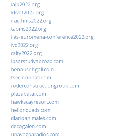
ialp2022.org
klivet2022.org
ifac-hms2022.org
taoms2022.org
iias-euromena-conference2022.org
ivd2022.org
csity2022.org
ibsarstudyabroad.com
bennusehgall.com
tsecincinnati.com
roderconstructiongroup.com
plazabatai.com
hawkscayresort.com
hellonquads.com
diarioanimales.com
decogaleri.com
unavozparadios.com