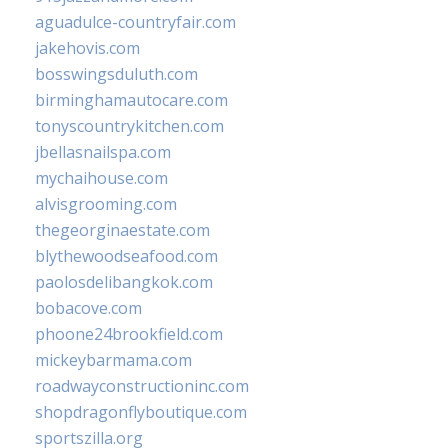
aguadulce-countryfair.com
jakehovis.com
bosswingsduluth.com
birminghamautocare.com
tonyscountrykitchen.com
jbellasnailspa.com
mychaihouse.com
alvisgrooming.com
thegeorginaestate.com
blythewoodseafood.com
paolosdelibangkok.com
bobacove.com
phoone24brookfield.com
mickeybarmama.com
roadwayconstructioninc.com
shopdragonflyboutique.com
sportszilla.org