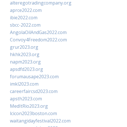
alteregotradingcompany.org
aprce2022.com
ibie2022.com
sbcc-2022.com
AngolaOilAndGas2022.com
Convoy4Freedom2022.com
grur2023.org
hkhk2023.org
napm2023.org
apsdfd2023.org
forumausape2023.com
imkl2023.com
careerfaircsd2023.com
apsth2023.com
MedItRio2023.org
lcicon2023boston.com
waitangidayfestival2022.com