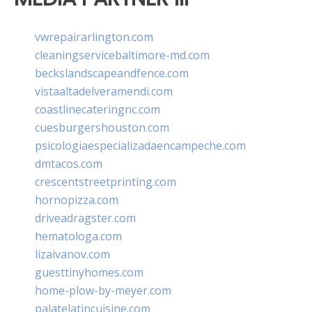
vwrepairarlington.com
cleaningservicebaltimore-md.com
beckslandscapeandfence.com
vistaaltadelveramendi.com
coastlinecateringnc.com
cuesburgershouston.com
psicologiaespecializadaencampeche.com
dmtacos.com
crescentstreetprinting.com
hornopizza.com
driveadragster.com
hematologa.com
lizaivanov.com
guesttinyhomes.com
home-plow-by-meyer.com
palatelatincuisine.com