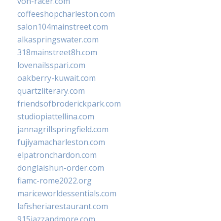
von-racer.com
coffeeshopcharleston.com
salon104mainstreet.com
alkaspringswater.com
318mainstreet8h.com
lovenailsspari.com
oakberry-kuwait.com
quartzliterary.com
friendsofbroderickpark.com
studiopiattellina.com
jannagrillspringfield.com
fujiyamacharleston.com
elpatronchardon.com
donglaishun-order.com
fiamc-rome2022.org
mariceworldessentials.com
lafisheriarestaurant.com
915jazzandmore.com