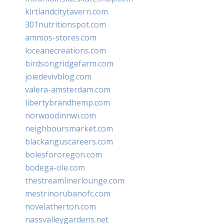
kirtlandcitytavern.com
301nutritionspot.com
ammos-stores.com
loceanecreations.com
birdsongridgefarm.com
joiedevivblog.com
valera-amsterdam.com
libertybrandhemp.com
norwoodinnwi.com
neighboursmarket.com
blackanguscareers.com
bolesfororegon.com
bodega-ole.com
thestreamlinerlounge.com
mestrinorubanofc.com
novelatherton.com
nassvalleygardens.net