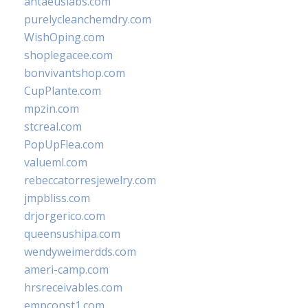
antaeuslabs.com
purelycleanchemdry.com
WishOping.com
shoplegacee.com
bonvivantshop.com
CupPlante.com
mpzin.com
stcreal.com
PopUpFlea.com
valueml.com
rebeccatorresjewelry.com
jmpbliss.com
drjorgerico.com
queensushipa.com
wendyweimerdds.com
ameri-camp.com
hrsreceivables.com
empconst1.com