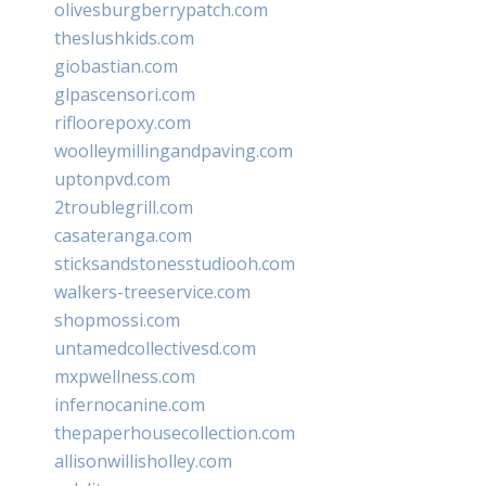
olivesburgberrypatch.com
theslushkids.com
giobastian.com
glpascensori.com
rifloorepoxy.com
woolleymillingandpaving.com
uptonpvd.com
2troublegrill.com
casateranga.com
sticksandstonesstudiooh.com
walkers-treeservice.com
shopmossi.com
untamedcollectivesd.com
mxpwellness.com
infernocanine.com
thepaperhousecollection.com
allisonwillisholley.com