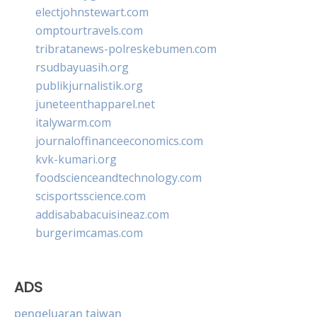
electjohnstewart.com
omptourtravels.com
tribratanews-polreskebumen.com
rsudbayuasih.org
publikjurnalistik.org
juneteenthapparel.net
italywarm.com
journaloffinanceeconomics.com
kvk-kumari.org
foodscienceandtechnology.com
scisportsscience.com
addisababacuisineaz.com
burgerimcamas.com
ADS
pengeluaran taiwan