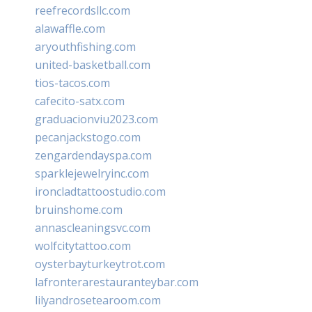
reefrecordsllc.com
alawaffle.com
aryouthfishing.com
united-basketball.com
tios-tacos.com
cafecito-satx.com
graduacionviu2023.com
pecanjackstogo.com
zengardendayspa.com
sparklejewelryinc.com
ironcladtattoostudio.com
bruinshome.com
annascleaningsvc.com
wolfcitytattoo.com
oysterbayturkeytrot.com
lafronterarestauranteybar.com
lilyandrosetearoom.com