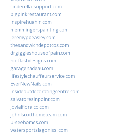
cinderella-support.com
bigpinkrestaurant.com
inspirehuahin.com
memmingerspainting.com
jeremypbeasley.com
thesandwichdepotcos.com
drgiggleshouseofpain.com
hotflashdesigns.com
garagenadeau.com
lifestylechauffeurservice.com
EverNewNails.com
insideoutdecoratingcentre.com
salvatoresinpoint.com
jovialfloralco.com
johnlscotthometeam.com
u-seehomes.com
watersportslagonissi.com