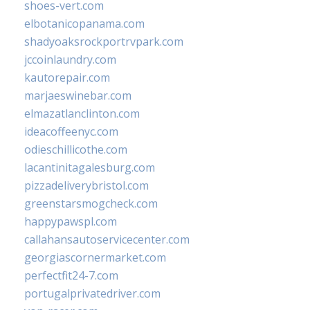
shoes-vert.com
elbotanicopanama.com
shadyoaksrockportrvpark.com
jccoinlaundry.com
kautorepair.com
marjaeswinebar.com
elmazatlanclinton.com
ideacoffeenyc.com
odieschillicothe.com
lacantinitagalesburg.com
pizzadeliverybristol.com
greenstarsmogcheck.com
happypawspl.com
callahansautoservicecenter.com
georgiascornermarket.com
perfectfit24-7.com
portugalprivatedriver.com