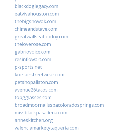
blackdoglegacy.com
eatvivahouston.com
thebigshowok.com
chimeandstave.com
greatwallseafoodny.com
theloverose.com
gabriovoice.com
resinflowart.com
p-sports.net
korsairstreetwear.com
petshopallston.com
avenue26tacos.com
topgglasses.com
broadmoornailsspacoloradosprings.com
missblackpasadena.com
anneskitchen.org
valenciamarketytaqueria.com