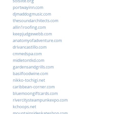
solslite.org
portwayinn.com
djmaddogmusic.com
thesoundarchitects.com
allin1roofing.com
keepjudgewebb.com
anatomyofadventure.com
drivancastillo.com
cmmedspa.com
midletontkd.com
gardensandgrills.com
basilfoodwine.com
nikko-tochigi.net
caribbean-corner.com
bluemoongiftcards.com
rivercitysteampunkexpo.com
kchoops.net
mountainsideskateshop.com