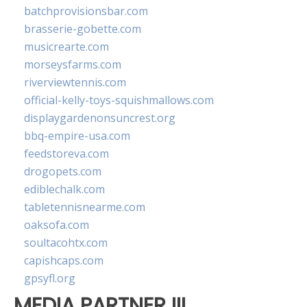
batchprovisionsbar.com
brasserie-gobette.com
musicrearte.com
morseysfarms.com
riverviewtennis.com
official-kelly-toys-squishmallows.com
displaygardenonsuncrest.org
bbq-empire-usa.com
feedstoreva.com
drogopets.com
ediblechalk.com
tabletennisnearme.com
oaksofa.com
soultacohtx.com
capishcaps.com
gpsyfl.org
MEDIA PARTNER III