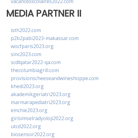
vacancesscolaires2022.com
MEDIA PARTNER II
isth2022.com
p2b2pabi2023-makassar.com
wocfparis2023.org
sinc2023.com
scdlqatar2022-qa.com
thecolumbiagrill.com
provisionscheeseandwineshoppe.com
khedi2023.org
akademikgeriatri2023.org
marmarapediatri2023.org
emchie2023.org
girisimselradyoloji2022.org
utcd2022.org
biosensor2022.org