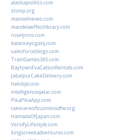
alaskapolitics.com
stsmp.org
manoelneves.com
mandelaeffectlibrary.com
roselynns.com
balanceyoganj.com
salesforceblogs.com
TrainGames365.com
BaytownEvaCationRentals.com
JabalpurCakeDelivery.com
halobjd.com
intelligenceqatar.com
PikaPikaApp.com
takecareofbusinessdfw.org
HamadaOfJapan.com
VersifyLifestyle.com
kingscreekadventures.com