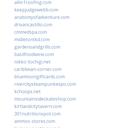
allin1roofing.com
keepjudgewebb.com
anatomyofadventure.com
drivancastillo.com
cmmedspa.com
midletontkd.com
gardensandgrills.com
basilfoodwine.com
nikko-tochigi.net
caribbean-corner.com
bluemoongiftcards.com
rivercitysteampunkexpo.com
kchoops.net
mountainsideskateshop.com
kirtlandcitytavern.com
301nutritionspot.com
ammos-stores.com