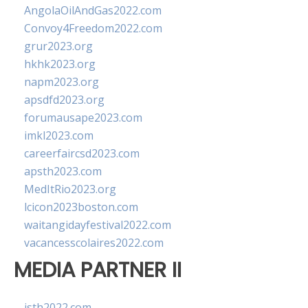
AngolaOilAndGas2022.com
Convoy4Freedom2022.com
grur2023.org
hkhk2023.org
napm2023.org
apsdfd2023.org
forumausape2023.com
imkl2023.com
careerfaircsd2023.com
apsth2023.com
MedItRio2023.org
lcicon2023boston.com
waitangidayfestival2022.com
vacancesscolaires2022.com
MEDIA PARTNER II
isth2022.com