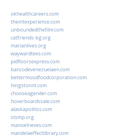
okhealthcareers.com
theintexperience.com
unboundedthefilm.com
catfriends-bg.org
marianlives.org
waywardtees.com
pidfloorsexpress.com
bancodevenezuelaen.com
bettermoodfoodcorporation.com
hingstonnt.com
chooseagender.com
hoverboardssale.com
alaskapolitics.com
stsmp.org
manoelneves.com
mandelaeffectlibrary.com