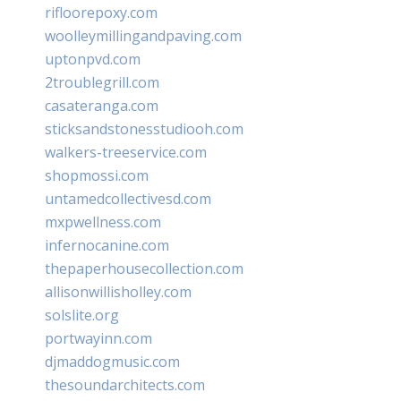
rifloorepoxy.com
woolleymillingandpaving.com
uptonpvd.com
2troublegrill.com
casateranga.com
sticksandstonesstudiooh.com
walkers-treeservice.com
shopmossi.com
untamedcollectivesd.com
mxpwellness.com
infernocanine.com
thepaperhousecollection.com
allisonwillisholley.com
solslite.org
portwayinn.com
djmaddogmusic.com
thesoundarchitects.com