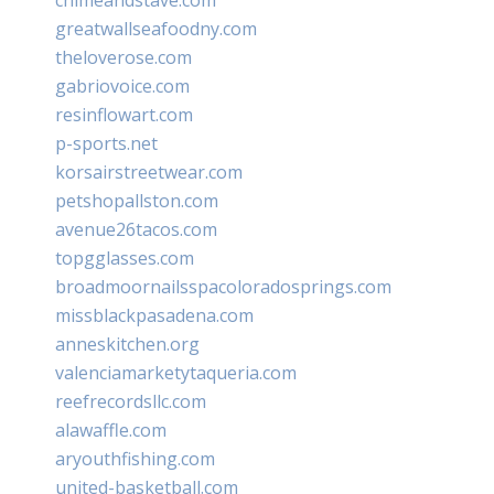
greatwallseafoodny.com
theloverose.com
gabriovoice.com
resinflowart.com
p-sports.net
korsairstreetwear.com
petshopallston.com
avenue26tacos.com
topgglasses.com
broadmoornailsspacoloradosprings.com
missblackpasadena.com
anneskitchen.org
valenciamarketytaqueria.com
reefrecordsllc.com
alawaffle.com
aryouthfishing.com
united-basketball.com