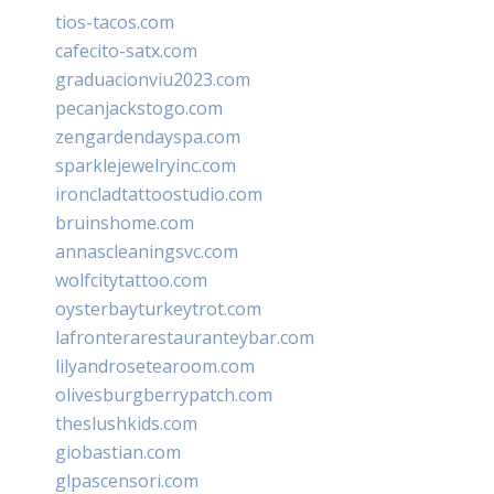
tios-tacos.com
cafecito-satx.com
graduacionviu2023.com
pecanjackstogo.com
zengardendayspa.com
sparklejewelryinc.com
ironcladtattoostudio.com
bruinshome.com
annascleaningsvc.com
wolfcitytattoo.com
oysterbayturkeytrot.com
lafronterarestauranteybar.com
lilyandrosetearoom.com
olivesburgberrypatch.com
theslushkids.com
giobastian.com
glpascensori.com