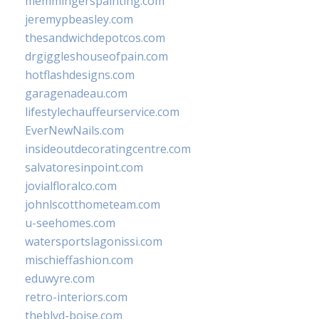
memmingerspainting.com
jeremypbeasley.com
thesandwichdepotcos.com
drgiggleshouseofpain.com
hotflashdesigns.com
garagenadeau.com
lifestylechauffeurservice.com
EverNewNails.com
insideoutdecoratingcentre.com
salvatoresinpoint.com
jovialfloralco.com
johnlscotthometeam.com
u-seehomes.com
watersportslagonissi.com
mischieffashion.com
eduwyre.com
retro-interiors.com
theblvd-boise.com