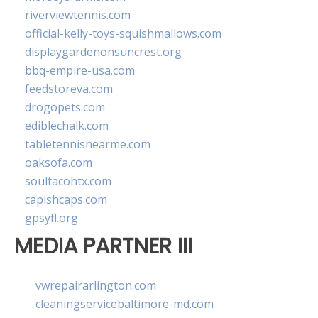
riverviewtennis.com
official-kelly-toys-squishmallows.com
displaygardenonsuncrest.org
bbq-empire-usa.com
feedstoreva.com
drogopets.com
ediblechalk.com
tabletennisnearme.com
oaksofa.com
soultacohtx.com
capishcaps.com
gpsyfl.org
MEDIA PARTNER III
vwrepairarlington.com
cleaningservicebaltimore-md.com