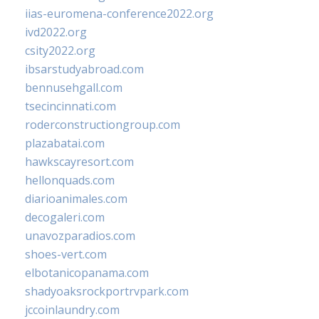
iias-euromena-conference2022.org
ivd2022.org
csity2022.org
ibsarstudyabroad.com
bennusehgall.com
tsecincinnati.com
roderconstructiongroup.com
plazabatai.com
hawkscayresort.com
hellonquads.com
diarioanimales.com
decogaleri.com
unavozparadios.com
shoes-vert.com
elbotanicopanama.com
shadyoaksrockportrvpark.com
jccoinlaundry.com