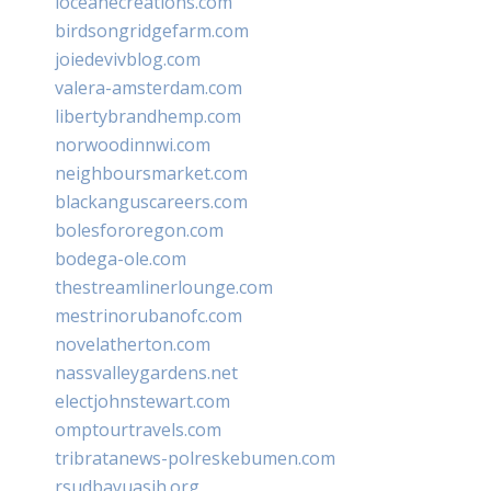
loceanecreations.com
birdsongridgefarm.com
joiedevivblog.com
valera-amsterdam.com
libertybrandhemp.com
norwoodinnwi.com
neighboursmarket.com
blackanguscareers.com
bolesfororegon.com
bodega-ole.com
thestreamlinerlounge.com
mestrinorubanofc.com
novelatherton.com
nassvalleygardens.net
electjohnstewart.com
omptourtravels.com
tribratanews-polreskebumen.com
rsudbayuasih.org