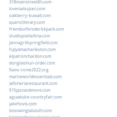
318mainstreet8h.com
lovenailsspari.com
oakberry-kuwait.com
quartzliterary.com
friendsofbroderickpark.com
studiopiattellina.com
jannagrillspringfield.com
fujiyamacharleston.com
elpatronchardon.com
donglaishun-order.com
fiamc-rome2022.org
mariceworldessentials.com
lafisheriarestaurant.com
915jazzandmore.com
aguadulce-countryfair.com
jakehovis.com
bosswingsduluth.com