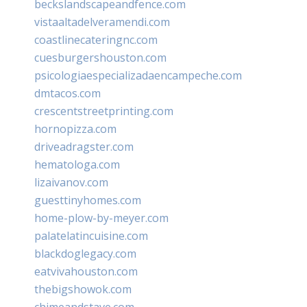
beckslandscapeandfence.com
vistaaltadelveramendi.com
coastlinecateringnc.com
cuesburgershouston.com
psicologiaespecializadaencampeche.com
dmtacos.com
crescentstreetprinting.com
hornopizza.com
driveadragster.com
hematologa.com
lizaivanov.com
guesttinyhomes.com
home-plow-by-meyer.com
palatelatincuisine.com
blackdoglegacy.com
eatvivahouston.com
thebigshowok.com
chimeandstave.com