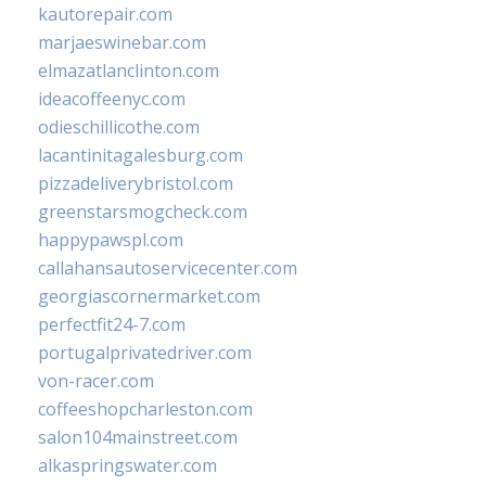
kautorepair.com
marjaeswinebar.com
elmazatlanclinton.com
ideacoffeenyc.com
odieschillicothe.com
lacantinitagalesburg.com
pizzadeliverybristol.com
greenstarsmogcheck.com
happypawspl.com
callahansautoservicecenter.com
georgiascornermarket.com
perfectfit24-7.com
portugalprivatedriver.com
von-racer.com
coffeeshopcharleston.com
salon104mainstreet.com
alkaspringswater.com