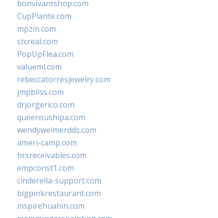
bonvivantshop.com
CupPlante.com
mpzin.com
stcreal.com
PopUpFlea.com
valueml.com
rebeccatorresjewelry.com
jmpbliss.com
drjorgerico.com
queensushipa.com
wendyweimerdds.com
ameri-camp.com
hrsreceivables.com
empconst1.com
cinderella-support.com
bigpinkrestaurant.com
inspirehuahin.com