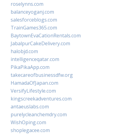
roselynns.com
balanceyoganj.com
salesforceblogs.com
TrainGames365.com
BaytownEvaCationRentals.com
JabalpurCakeDelivery.com
halobjd.com
intelligenceqatar.com
PikaPikaApp.com
takecareofbusinessdfw.org
HamadaOfJapan.com
VersifyLifestyle.com
kingscreekadventures.com
antaeuslabs.com
purelycleanchemdry.com
WishOping.com
shoplegacee.com