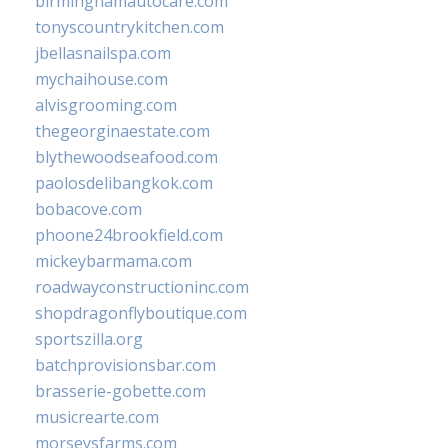
birminghamautocare.com
tonyscountrykitchen.com
jbellasnailspa.com
mychaihouse.com
alvisgrooming.com
thegeorginaestate.com
blythewoodseafood.com
paolosdelibangkok.com
bobacove.com
phoone24brookfield.com
mickeybarmama.com
roadwayconstructioninc.com
shopdragonflyboutique.com
sportszilla.org
batchprovisionsbar.com
brasserie-gobette.com
musicrearte.com
morseysfarms.com