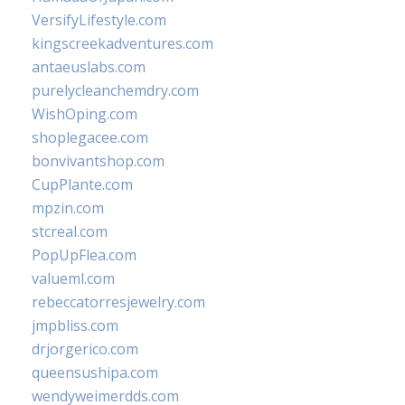
VersifyLifestyle.com
kingscreekadventures.com
antaeuslabs.com
purelycleanchemdry.com
WishOping.com
shoplegacee.com
bonvivantshop.com
CupPlante.com
mpzin.com
stcreal.com
PopUpFlea.com
valueml.com
rebeccatorresjewelry.com
jmpbliss.com
drjorgerico.com
queensushipa.com
wendyweimerdds.com