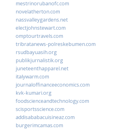
mestrinorubanofc.com
novelatherton.com
nassvalleygardens.net
electjohnstewart.com
omptourtravels.com
tribratanews-polreskebumen.com
rsudbayuasih.org
publikjurnalistik.org
juneteenthapparel.net
italywarm.com
journaloffinanceeconomics.com
kvk-kumari.org
foodscienceandtechnology.com
scisportsscience.com
addisababacuisineaz.com
burgerimcamas.com