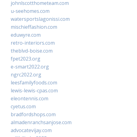
johnlscotthometeam.com
u-seehomes.com
watersportslagonissi.com
mischieffashion.com
eduwyre.com
retro-interiors.com
theblvd-boise.com
fpet2023.org
e-smart2022.org
ngrc2022.org
leesfamilyfoods.com
lewis-lewis-cpas.com
eleontennis.com
cyetus.com
bradfordshops.com
almadenranchsanjose.com
advocatevijay.com