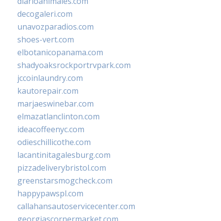
diarioanimales.com
decogaleri.com
unavozparadios.com
shoes-vert.com
elbotanicopanama.com
shadyoaksrockportrvpark.com
jccoinlaundry.com
kautorepair.com
marjaeswinebar.com
elmazatlanclinton.com
ideacoffeenyc.com
odieschillicothe.com
lacantinitagalesburg.com
pizzadeliverybristol.com
greenstarsmogcheck.com
happypawspl.com
callahansautoservicecenter.com
georgiascornermarket.com