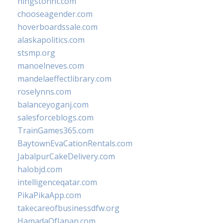
hingstonnt.com
chooseagender.com
hoverboardssale.com
alaskapolitics.com
stsmp.org
manoelneves.com
mandelaeffectlibrary.com
roselynns.com
balanceyoganj.com
salesforceblogs.com
TrainGames365.com
BaytownEvaCationRentals.com
JabalpurCakeDelivery.com
halobjd.com
intelligenceqatar.com
PikaPikaApp.com
takecareofbusinessdfw.org
HamadaOfJapan.com