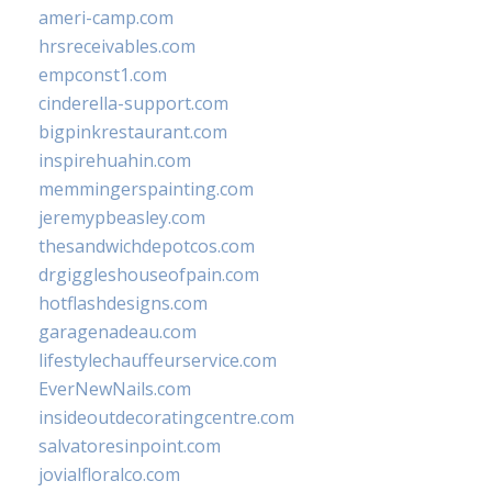
ameri-camp.com
hrsreceivables.com
empconst1.com
cinderella-support.com
bigpinkrestaurant.com
inspirehuahin.com
memmingerspainting.com
jeremypbeasley.com
thesandwichdepotcos.com
drgiggleshouseofpain.com
hotflashdesigns.com
garagenadeau.com
lifestylechauffeurservice.com
EverNewNails.com
insideoutdecoratingcentre.com
salvatoresinpoint.com
jovialfloralco.com