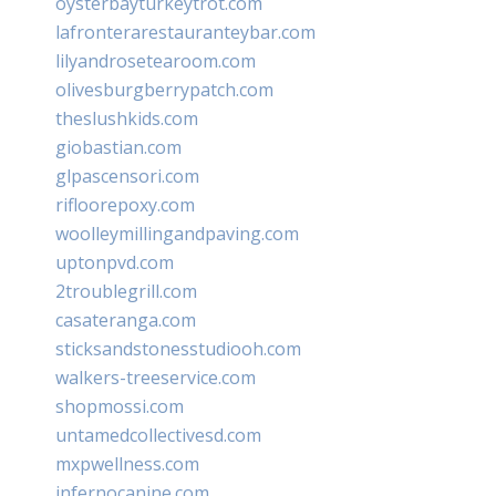
oysterbayturkeytrot.com
lafronterarestauranteybar.com
lilyandrosetearoom.com
olivesburgberrypatch.com
theslushkids.com
giobastian.com
glpascensori.com
rifloorepoxy.com
woolleymillingandpaving.com
uptonpvd.com
2troublegrill.com
casateranga.com
sticksandstonesstudiooh.com
walkers-treeservice.com
shopmossi.com
untamedcollectivesd.com
mxpwellness.com
infernocanine.com