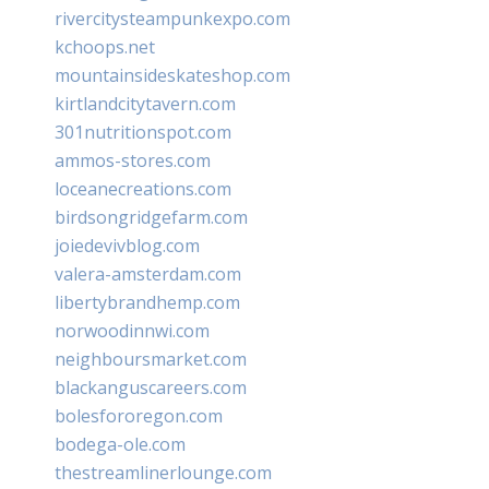
rivercitysteampunkexpo.com
kchoops.net
mountainsideskateshop.com
kirtlandcitytavern.com
301nutritionspot.com
ammos-stores.com
loceanecreations.com
birdsongridgefarm.com
joiedevivblog.com
valera-amsterdam.com
libertybrandhemp.com
norwoodinnwi.com
neighboursmarket.com
blackanguscareers.com
bolesfororegon.com
bodega-ole.com
thestreamlinerlounge.com