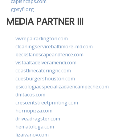
capishcaps.com
gpsyfl.org
MEDIA PARTNER III
vwrepairarlington.com
cleaningservicebaltimore-md.com
beckslandscapeandfence.com
vistaaltadelveramendi.com
coastlinecateringnc.com
cuesburgershouston.com
psicologiaespecializadaencampeche.com
dmtacos.com
crescentstreetprinting.com
hornopizza.com
driveadragster.com
hematologa.com
lizaivanov.com