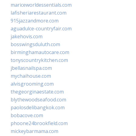
mariceworldessentials.com
lafisheriarestaurant.com
915jazzandmore.com
aguadulce-countryfair.com
jakehovis.com
bosswingsduluth.com
birminghamautocare.com
tonyscountrykitchen.com
jbellasnailspa.com
mychaihouse.com
alvisgrooming.com
thegeorginaestate.com
blythewoodseafood.com
paolosdelibangkok.com
bobacove.com
phoone24brookfield.com
mickeybarmama.com