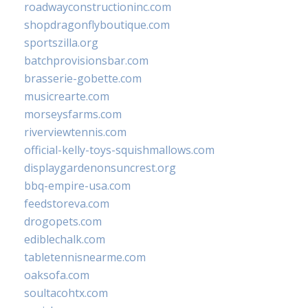
roadwayconstructioninc.com
shopdragonflyboutique.com
sportszilla.org
batchprovisionsbar.com
brasserie-gobette.com
musicrearte.com
morseysfarms.com
riverviewtennis.com
official-kelly-toys-squishmallows.com
displaygardenonsuncrest.org
bbq-empire-usa.com
feedstoreva.com
drogopets.com
ediblechalk.com
tabletennisnearme.com
oaksofa.com
soultacohtx.com