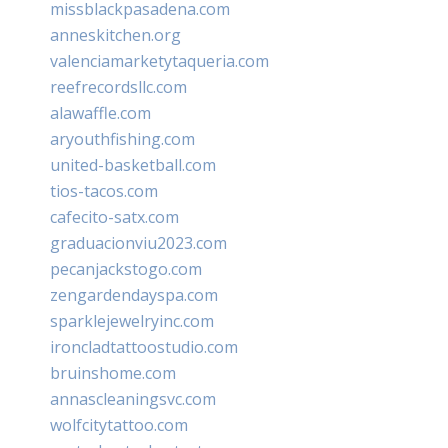
missblackpasadena.com
anneskitchen.org
valenciamarketytaqueria.com
reefrecordsllc.com
alawaffle.com
aryouthfishing.com
united-basketball.com
tios-tacos.com
cafecito-satx.com
graduacionviu2023.com
pecanjackstogo.com
zengardendayspa.com
sparklejewelryinc.com
ironcladtattoostudio.com
bruinshome.com
annascleaningsvc.com
wolfcitytattoo.com