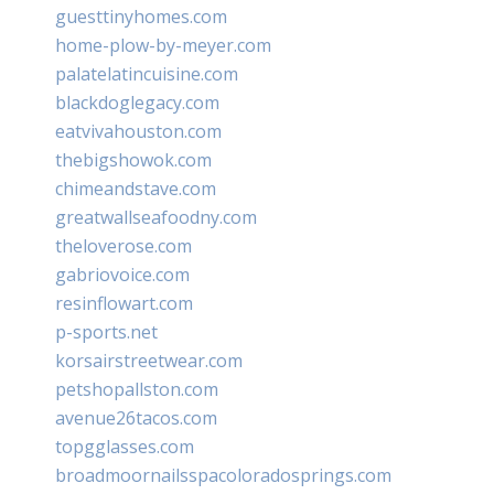
guesttinyhomes.com
home-plow-by-meyer.com
palatelatincuisine.com
blackdoglegacy.com
eatvivahouston.com
thebigshowok.com
chimeandstave.com
greatwallseafoodny.com
theloverose.com
gabriovoice.com
resinflowart.com
p-sports.net
korsairstreetwear.com
petshopallston.com
avenue26tacos.com
topgglasses.com
broadmoornailsspacoloradosprings.com