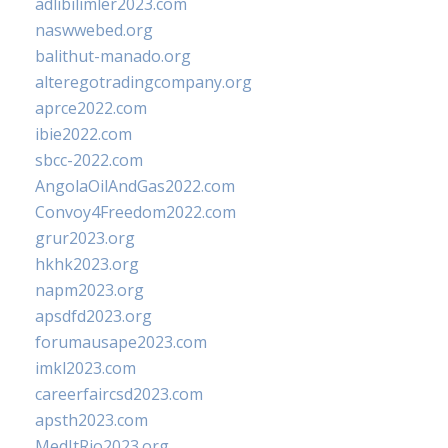
adlibilimler2023.com
naswwebed.org
balithut-manado.org
alteregotradingcompany.org
aprce2022.com
ibie2022.com
sbcc-2022.com
AngolaOilAndGas2022.com
Convoy4Freedom2022.com
grur2023.org
hkhk2023.org
napm2023.org
apsdfd2023.org
forumausape2023.com
imkl2023.com
careerfaircsd2023.com
apsth2023.com
MedItRio2023.org