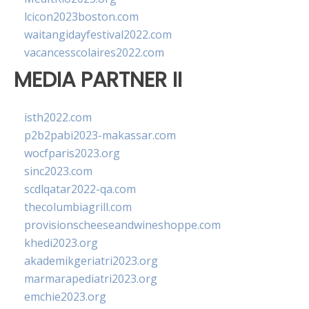
lcicon2023boston.com
waitangidayfestival2022.com
vacancesscolaires2022.com
MEDIA PARTNER II
isth2022.com
p2b2pabi2023-makassar.com
wocfparis2023.org
sinc2023.com
scdlqatar2022-qa.com
thecolumbiagrill.com
provisionscheeseandwineshoppe.com
khedi2023.org
akademikgeriatri2023.org
marmarapediatri2023.org
emchie2023.org