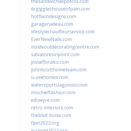
thesandwichdepotcos.com
drgiggleshouseofpain.com
hotflashdesigns.com
garagenadeau.com
lifestylechauffeurservice.com
EverNewNails.com
insideoutdecoratingcentre.com
salvatoresinpoint.com
jovialfloralco.com
johnlscotthometeam.com
u-seehomes.com
watersportslagonissi.com
mischieffashion.com
eduwyre.com
retro-interiors.com
theblvd-boise.com
fpet2023.org
e-smart2022.org