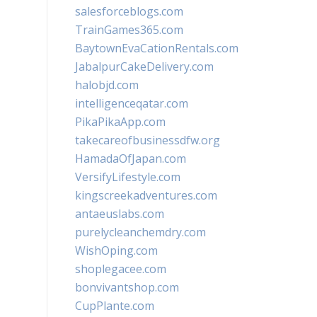
salesforceblogs.com
TrainGames365.com
BaytownEvaCationRentals.com
JabalpurCakeDelivery.com
halobjd.com
intelligenceqatar.com
PikaPikaApp.com
takecareofbusinessdfw.org
HamadaOfJapan.com
VersifyLifestyle.com
kingscreekadventures.com
antaeuslabs.com
purelycleanchemdry.com
WishOping.com
shoplegacee.com
bonvivantshop.com
CupPlante.com