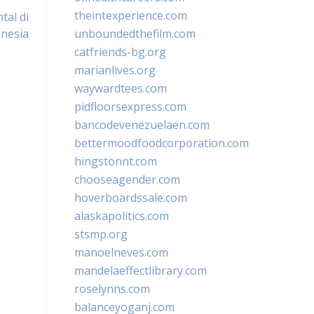
theintexperience.com
tal di
nesia
unboundedthefilm.com
catfriends-bg.org
marianlives.org
waywardtees.com
pidfloorsexpress.com
bancodevenezuelaen.com
bettermoodfoodcorporation.com
hingstonnt.com
chooseagender.com
hoverboardssale.com
alaskapolitics.com
stsmp.org
manoelneves.com
mandelaeffectlibrary.com
roselynns.com
balanceyoganj.com