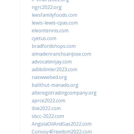
ngrc2022.org
leesfamilyfoods.com
lewis-lewis-cpas.com
eleontennis.com
cyetus.com
bradfordshops.com
almadenranchsanjose.com
advocatevijay.com
adlibilimler2023.com
naswwebed.org
balithut-manado.org
alteregotradingcompany.org
aprce2022.com
ibie2022.com
sbcc-2022.com
AngolaOilAndGas2022.com
Convoy4Freedom2022.com