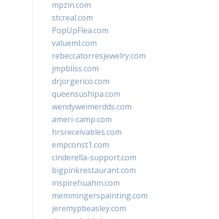
mpzin.com
stcreal.com
PopUpFlea.com
valueml.com
rebeccatorresjewelry.com
jmpbliss.com
drjorgerico.com
queensushipa.com
wendyweimerdds.com
ameri-camp.com
hrsreceivables.com
empconst1.com
cinderella-support.com
bigpinkrestaurant.com
inspirehuahin.com
memmingerspainting.com
jeremypbeasley.com