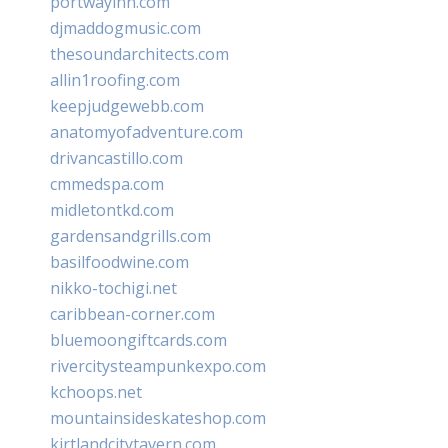
portwayinn.com
djmaddogmusic.com
thesoundarchitects.com
allin1roofing.com
keepjudgewebb.com
anatomyofadventure.com
drivancastillo.com
cmmedspa.com
midletontkd.com
gardensandgrills.com
basilfoodwine.com
nikko-tochigi.net
caribbean-corner.com
bluemoongiftcards.com
rivercitysteampunkexpo.com
kchoops.net
mountainsideskateshop.com
kirtlandcitytavern.com