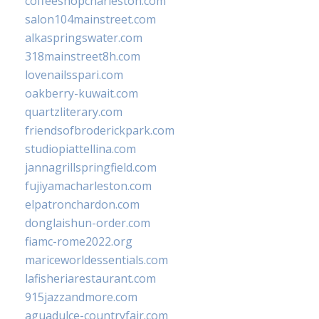
coffeeshopcharleston.com
salon104mainstreet.com
alkaspringswater.com
318mainstreet8h.com
lovenailsspari.com
oakberry-kuwait.com
quartzliterary.com
friendsofbroderickpark.com
studiopiattellina.com
jannagrillspringfield.com
fujiyamacharleston.com
elpatronchardon.com
donglaishun-order.com
fiamc-rome2022.org
mariceworldessentials.com
lafisheriarestaurant.com
915jazzandmore.com
aguadulce-countryfair.com