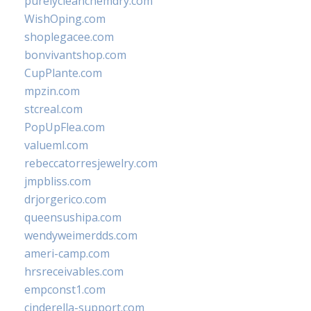
purelycleanchemdry.com
WishOping.com
shoplegacee.com
bonvivantshop.com
CupPlante.com
mpzin.com
stcreal.com
PopUpFlea.com
valueml.com
rebeccatorresjewelry.com
jmpbliss.com
drjorgerico.com
queensushipa.com
wendyweimerdds.com
ameri-camp.com
hrsreceivables.com
empconst1.com
cinderella-support.com