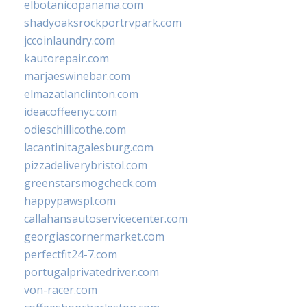
elbotanicopanama.com
shadyoaksrockportrvpark.com
jccoinlaundry.com
kautorepair.com
marjaeswinebar.com
elmazatlanclinton.com
ideacoffeenyc.com
odieschillicothe.com
lacantinitagalesburg.com
pizzadeliverybristol.com
greenstarsmogcheck.com
happypawspl.com
callahansautoservicecenter.com
georgiascornermarket.com
perfectfit24-7.com
portugalprivatedriver.com
von-racer.com