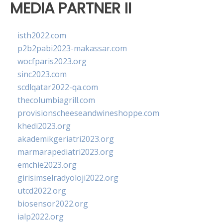
MEDIA PARTNER II
isth2022.com
p2b2pabi2023-makassar.com
wocfparis2023.org
sinc2023.com
scdlqatar2022-qa.com
thecolumbiagrill.com
provisionscheeseandwineshoppe.com
khedi2023.org
akademikgeriatri2023.org
marmarapediatri2023.org
emchie2023.org
girisimselradyoloji2022.org
utcd2022.org
biosensor2022.org
ialp2022.org