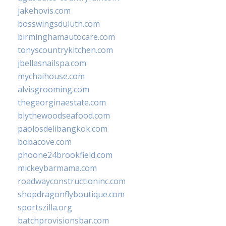
jakehovis.com
bosswingsduluth.com
birminghamautocare.com
tonyscountrykitchen.com
jbellasnailspa.com
mychaihouse.com
alvisgrooming.com
thegeorginaestate.com
blythewoodseafood.com
paolosdelibangkok.com
bobacove.com
phoone24brookfield.com
mickeybarmama.com
roadwayconstructioninc.com
shopdragonflyboutique.com
sportszilla.org
batchprovisionsbar.com