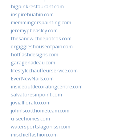
bigpinkrestaurant.com
inspirehuahin.com
memmingerspainting.com
jeremypbeasley.com
thesandwichdepotcos.com
drgiggleshouseofpain.com
hotflashdesigns.com
garagenadeau.com
lifestylechauffeurservice.com
EverNewNails.com
insideoutdecoratingcentre.com
salvatoresinpoint.com
jovialfloralco.com
johnlscotthometeam.com
u-seehomes.com
watersportslagonissi.com
mischieffashion.com