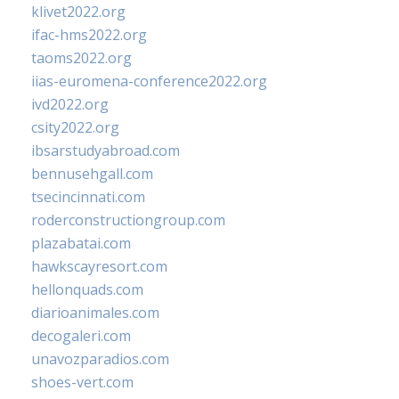
klivet2022.org
ifac-hms2022.org
taoms2022.org
iias-euromena-conference2022.org
ivd2022.org
csity2022.org
ibsarstudyabroad.com
bennusehgall.com
tsecincinnati.com
roderconstructiongroup.com
plazabatai.com
hawkscayresort.com
hellonquads.com
diarioanimales.com
decogaleri.com
unavozparadios.com
shoes-vert.com