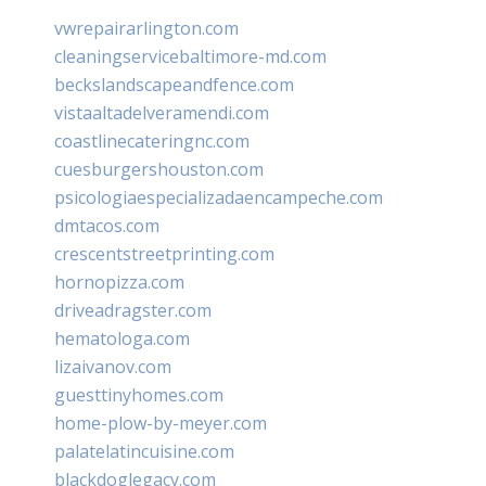
vwrepairarlington.com
cleaningservicebaltimore-md.com
beckslandscapeandfence.com
vistaaltadelveramendi.com
coastlinecateringnc.com
cuesburgershouston.com
psicologiaespecializadaencampeche.com
dmtacos.com
crescentstreetprinting.com
hornopizza.com
driveadragster.com
hematologa.com
lizaivanov.com
guesttinyhomes.com
home-plow-by-meyer.com
palatelatincuisine.com
blackdoglegacy.com