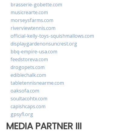
brasserie-gobette.com
musicrearte.com
morseysfarms.com
riverviewtennis.com
official-kelly-toys-squishmallows.com
displaygardenonsuncrest.org
bbq-empire-usa.com
feedstoreva.com
drogopets.com
ediblechalk.com
tabletennisnearme.com
oaksofa.com
soultacohtx.com
capishcaps.com
gpsyfl.org
MEDIA PARTNER III