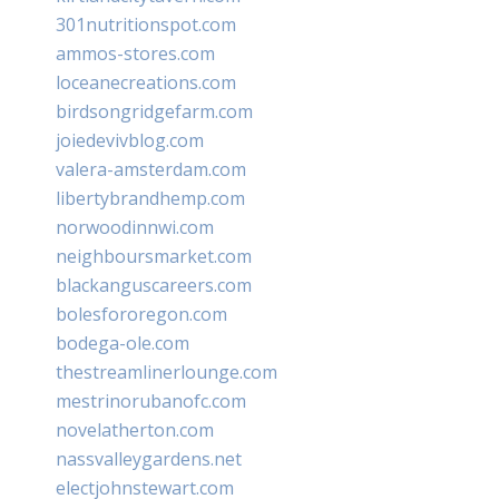
301nutritionspot.com
ammos-stores.com
loceanecreations.com
birdsongridgefarm.com
joiedevivblog.com
valera-amsterdam.com
libertybrandhemp.com
norwoodinnwi.com
neighboursmarket.com
blackanguscareers.com
bolesfororegon.com
bodega-ole.com
thestreamlinerlounge.com
mestrinorubanofc.com
novelatherton.com
nassvalleygardens.net
electjohnstewart.com