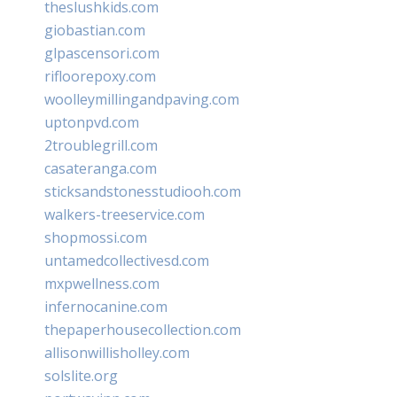
theslushkids.com
giobastian.com
glpascensori.com
rifloorepoxy.com
woolleymillingandpaving.com
uptonpvd.com
2troublegrill.com
casateranga.com
sticksandstonesstudiooh.com
walkers-treeservice.com
shopmossi.com
untamedcollectivesd.com
mxpwellness.com
infernocanine.com
thepaperhousecollection.com
allisonwillisholley.com
solslite.org