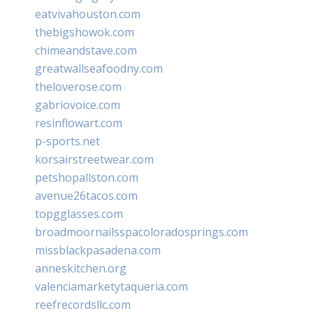
eatvivahouston.com
thebigshowok.com
chimeandstave.com
greatwallseafoodny.com
theloverose.com
gabriovoice.com
resinflowart.com
p-sports.net
korsairstreetwear.com
petshopallston.com
avenue26tacos.com
topgglasses.com
broadmoornailsspacoloradosprings.com
missblackpasadena.com
anneskitchen.org
valenciamarketytaqueria.com
reefrecordsllc.com