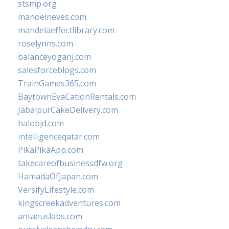
stsmp.org
manoelneves.com
mandelaeffectlibrary.com
roselynns.com
balanceyoganj.com
salesforceblogs.com
TrainGames365.com
BaytownEvaCationRentals.com
JabalpurCakeDelivery.com
halobjd.com
intelligenceqatar.com
PikaPikaApp.com
takecareofbusinessdfw.org
HamadaOfJapan.com
VersifyLifestyle.com
kingscreekadventures.com
antaeuslabs.com