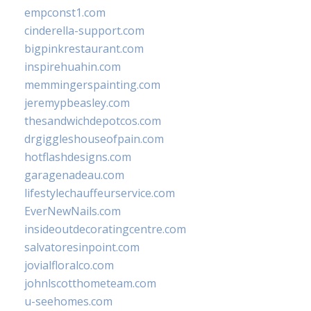
empconst1.com
cinderella-support.com
bigpinkrestaurant.com
inspirehuahin.com
memmingerspainting.com
jeremypbeasley.com
thesandwichdepotcos.com
drgiggleshouseofpain.com
hotflashdesigns.com
garagenadeau.com
lifestylechauffeurservice.com
EverNewNails.com
insideoutdecoratingcentre.com
salvatoresinpoint.com
jovialfloralco.com
johnlscotthometeam.com
u-seehomes.com