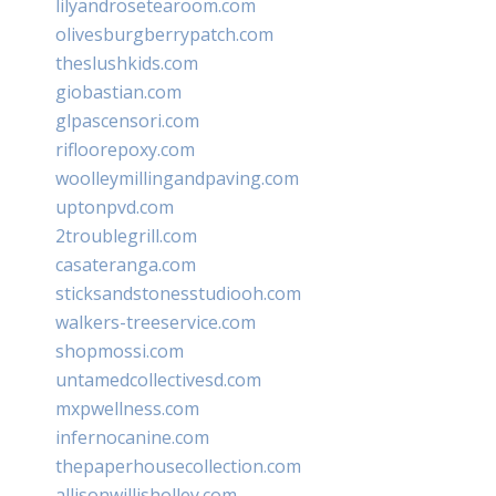
lilyandrosetearoom.com
olivesburgberrypatch.com
theslushkids.com
giobastian.com
glpascensori.com
rifloorepoxy.com
woolleymillingandpaving.com
uptonpvd.com
2troublegrill.com
casateranga.com
sticksandstonesstudiooh.com
walkers-treeservice.com
shopmossi.com
untamedcollectivesd.com
mxpwellness.com
infernocanine.com
thepaperhousecollection.com
allisonwillisholley.com