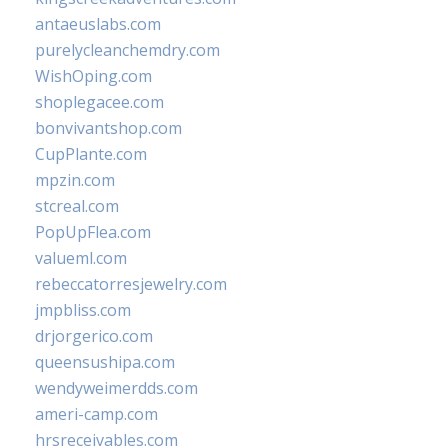
antaeuslabs.com
purelycleanchemdry.com
WishOping.com
shoplegacee.com
bonvivantshop.com
CupPlante.com
mpzin.com
stcreal.com
PopUpFlea.com
valueml.com
rebeccatorresjewelry.com
jmpbliss.com
drjorgerico.com
queensushipa.com
wendyweimerdds.com
ameri-camp.com
hrsreceivables.com