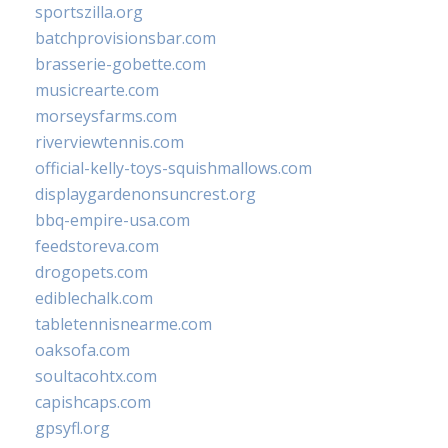
sportszilla.org
batchprovisionsbar.com
brasserie-gobette.com
musicrearte.com
morseysfarms.com
riverviewtennis.com
official-kelly-toys-squishmallows.com
displaygardenonsuncrest.org
bbq-empire-usa.com
feedstoreva.com
drogopets.com
ediblechalk.com
tabletennisnearme.com
oaksofa.com
soultacohtx.com
capishcaps.com
gpsyfl.org