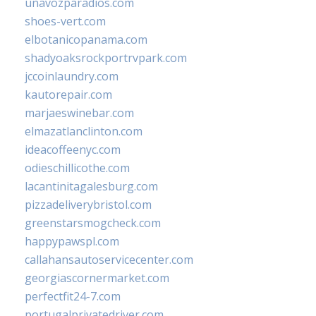
unavozparadios.com
shoes-vert.com
elbotanicopanama.com
shadyoaksrockportrvpark.com
jccoinlaundry.com
kautorepair.com
marjaeswinebar.com
elmazatlanclinton.com
ideacoffeenyc.com
odieschillicothe.com
lacantinitagalesburg.com
pizzadeliverybristol.com
greenstarsmogcheck.com
happypawspl.com
callahansautoservicecenter.com
georgiascornermarket.com
perfectfit24-7.com
portugalprivatedriver.com