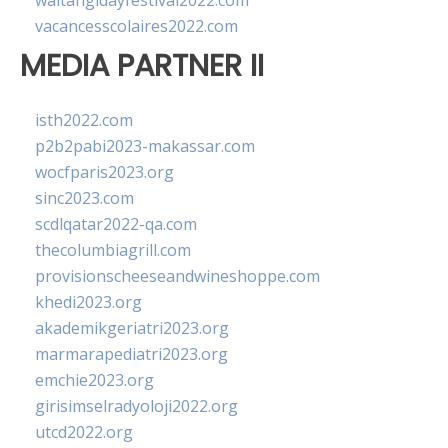
waitangidayfestival2022.com
vacancesscolaires2022.com
MEDIA PARTNER II
isth2022.com
p2b2pabi2023-makassar.com
wocfparis2023.org
sinc2023.com
scdlqatar2022-qa.com
thecolumbiagrill.com
provisionscheeseandwineshoppe.com
khedi2023.org
akademikgeriatri2023.org
marmarapediatri2023.org
emchie2023.org
girisimselradyoloji2022.org
utcd2022.org