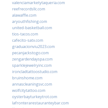
valenciamarketytaqueria.com
reefrecordsllc.com
alawaffle.com
aryouthfishing.com
united-basketball.com
tios-tacos.com
cafecito-satx.com
graduacionviu2023.com
pecanjackstogo.com
zengardendayspa.com
sparklejewelryinc.com
ironcladtattoostudio.com
bruinshome.com
annascleaningsvc.com
wolfcitytattoo.com
oysterbayturkeytrot.com
lafronterarestauranteybar.com