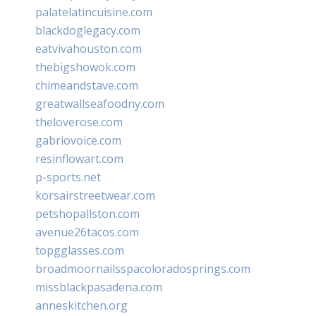
palatelatincuisine.com
blackdoglegacy.com
eatvivahouston.com
thebigshowok.com
chimeandstave.com
greatwallseafoodny.com
theloverose.com
gabriovoice.com
resinflowart.com
p-sports.net
korsairstreetwear.com
petshopallston.com
avenue26tacos.com
topgglasses.com
broadmoornailsspacoloradosprings.com
missblackpasadena.com
anneskitchen.org