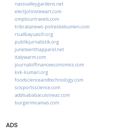
nassvalleygardens.net
electjohnstewart.com
omptourtravels.com
tribratanews-polreskebumen.com
rsudbayuasih.org
publikjurnalistik.org
juneteenthapparel.net
italywarm.com
journaloffinanceeconomics.com
kvk-kumari.org
foodscienceandtechnology.com
scisportsscience.com
addisababacuisineaz.com
burgerimcamas.com
ADS