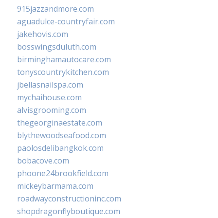
915jazzandmore.com
aguadulce-countryfair.com
jakehovis.com
bosswingsduluth.com
birminghamautocare.com
tonyscountrykitchen.com
jbellasnailspa.com
mychaihouse.com
alvisgrooming.com
thegeorginaestate.com
blythewoodseafood.com
paolosdelibangkok.com
bobacove.com
phoone24brookfield.com
mickeybarmama.com
roadwayconstructioninc.com
shopdragonflyboutique.com