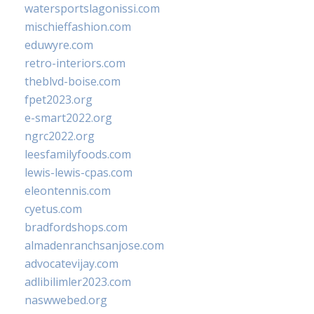
watersportslagonissi.com
mischieffashion.com
eduwyre.com
retro-interiors.com
theblvd-boise.com
fpet2023.org
e-smart2022.org
ngrc2022.org
leesfamilyfoods.com
lewis-lewis-cpas.com
eleontennis.com
cyetus.com
bradfordshops.com
almadenranchsanjose.com
advocatevijay.com
adlibilimler2023.com
naswwebed.org