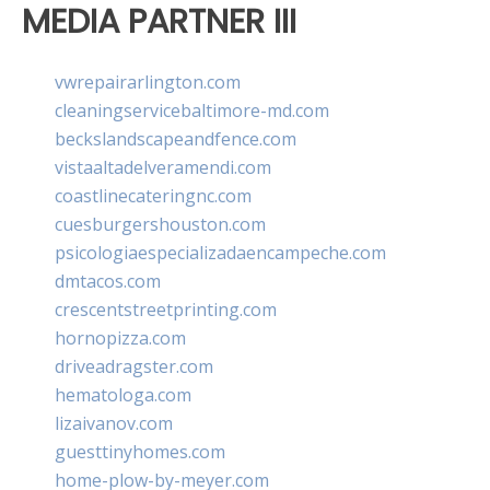
MEDIA PARTNER III
vwrepairarlington.com
cleaningservicebaltimore-md.com
beckslandscapeandfence.com
vistaaltadelveramendi.com
coastlinecateringnc.com
cuesburgershouston.com
psicologiaespecializadaencampeche.com
dmtacos.com
crescentstreetprinting.com
hornopizza.com
driveadragster.com
hematologa.com
lizaivanov.com
guesttinyhomes.com
home-plow-by-meyer.com