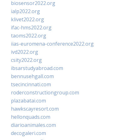
biosensor2022.org
ialp2022.org
klivet2022.org
ifac-hms2022.org
taoms2022.org
iias-euromena-conference2022.org
ivd2022.org
csity2022.org
ibsarstudyabroad.com
bennusehgall.com
tsecincinnati.com
roderconstructiongroup.com
plazabatai.com
hawkscayresort.com
hellonquads.com
diarioanimales.com
decogaleri.com