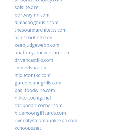
solslite.org
portwayinn.com
djmaddogmusic.com
thesoundarchitects.com
allin1roofing.com
keepjudgewebb.com
anatomyofadventure.com
drivancastillo.com
cmmedspa.com
midletontkd.com
gardensandgrills.com
basilfoodwine.com
nikko-tochigi.net
caribbean-corner.com
bluemoongiftcards.com
rivercitysteampunkexpo.com
kchoops.net