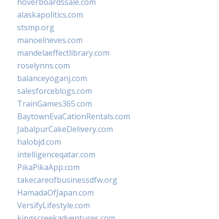
hoverboardssale.com
alaskapolitics.com
stsmp.org
manoelneves.com
mandelaeffectlibrary.com
roselynns.com
balanceyoganj.com
salesforceblogs.com
TrainGames365.com
BaytownEvaCationRentals.com
JabalpurCakeDelivery.com
halobjd.com
intelligenceqatar.com
PikaPikaApp.com
takecareofbusinessdfw.org
HamadaOfJapan.com
VersifyLifestyle.com
kingscreekadventures.com