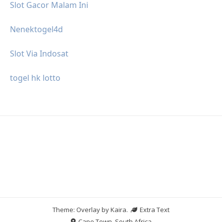
Slot Gacor Malam Ini
Nenektogel4d
Slot Via Indosat
togel hk lotto
Theme: Overlay by
Kaira
.
Extra Text
Cape Town, South Africa