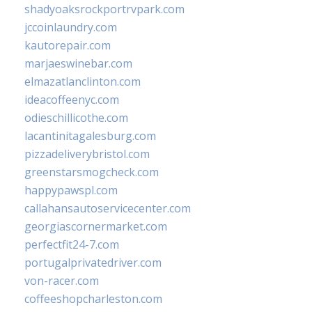
shadyoaksrockportrvpark.com
jccoinlaundry.com
kautorepair.com
marjaeswinebar.com
elmazatlanclinton.com
ideacoffeenyc.com
odieschillicothe.com
lacantinitagalesburg.com
pizzadeliverybristol.com
greenstarsmogcheck.com
happypawspl.com
callahansautoservicecenter.com
georgiascornermarket.com
perfectfit24-7.com
portugalprivatedriver.com
von-racer.com
coffeeshopcharleston.com