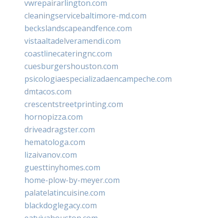
vwrepairarlington.com
cleaningservicebaltimore-md.com
beckslandscapeandfence.com
vistaaltadelveramendi.com
coastlinecateringnc.com
cuesburgershouston.com
psicologiaespecializadaencampeche.com
dmtacos.com
crescentstreetprinting.com
hornopizza.com
driveadragster.com
hematologa.com
lizaivanov.com
guesttinyhomes.com
home-plow-by-meyer.com
palatelatincuisine.com
blackdoglegacy.com
eatvivahouston.com