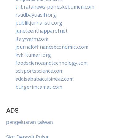
tribratanews-polreskebumen.com
rsudbayuasih.org
publikjurnalistik.org
juneteenthapparel.net
italywarm.com
journaloffinanceeconomics.com
kvk-kumari.org
foodscienceandtechnology.com
scisportsscience.com
addisababacuisineaz.com
burgerimcamas.com
ADS
pengeluaran taiwan
Slot Deposit Pulsa