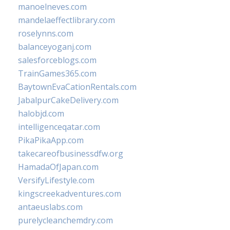
manoelneves.com
mandelaeffectlibrary.com
roselynns.com
balanceyoganj.com
salesforceblogs.com
TrainGames365.com
BaytownEvaCationRentals.com
JabalpurCakeDelivery.com
halobjd.com
intelligenceqatar.com
PikaPikaApp.com
takecareofbusinessdfw.org
HamadaOfJapan.com
VersifyLifestyle.com
kingscreekadventures.com
antaeuslabs.com
purelycleanchemdry.com