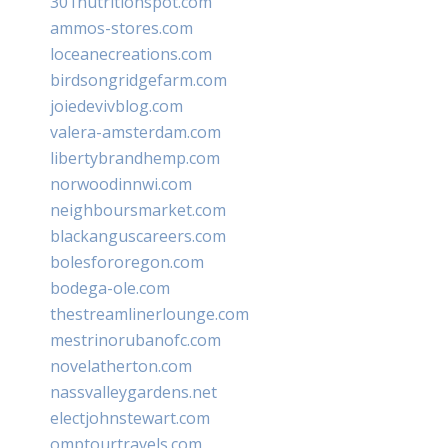
301nutritionspot.com
ammos-stores.com
loceanecreations.com
birdsongridgefarm.com
joiedevivblog.com
valera-amsterdam.com
libertybrandhemp.com
norwoodinnwi.com
neighboursmarket.com
blackanguscareers.com
bolesfororegon.com
bodega-ole.com
thestreamlinerlounge.com
mestrinorubanofc.com
novelatherton.com
nassvalleygardens.net
electjohnstewart.com
omptourtravels.com