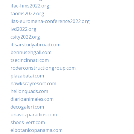
ifac-hms2022.org
taoms2022.org
iias-euromena-conference2022.org
ivd2022.org
csity2022.org
ibsarstudyabroad.com
bennusehgall.com
tsecincinnati.com
roderconstructiongroup.com
plazabatai.com
hawkscayresort.com
hellonquads.com
diarioanimales.com
decogaleri.com
unavozparadios.com
shoes-vert.com
elbotanicopanama.com