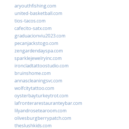
aryouthfishing.com
united-basketball.com
tios-tacos.com
cafecito-satx.com
graduacionviu2023.com
pecanjackstogo.com
zengardendayspa.com
sparklejewelryinc.com
ironcladtattoostudio.com
bruinshome.com
annascleaningsvc.com
wolfcitytattoo.com
oysterbayturkeytrot.com
lafronterarestauranteybar.com
lilyandrosetearoom.com
olivesburgberrypatch.com
theslushkids.com