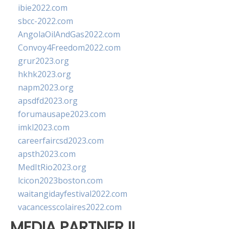
ibie2022.com
sbcc-2022.com
AngolaOilAndGas2022.com
Convoy4Freedom2022.com
grur2023.org
hkhk2023.org
napm2023.org
apsdfd2023.org
forumausape2023.com
imkl2023.com
careerfaircsd2023.com
apsth2023.com
MedItRio2023.org
lcicon2023boston.com
waitangidayfestival2022.com
vacancesscolaires2022.com
MEDIA PARTNER II