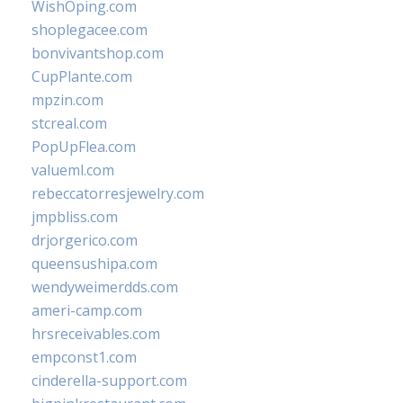
WishOping.com
shoplegacee.com
bonvivantshop.com
CupPlante.com
mpzin.com
stcreal.com
PopUpFlea.com
valueml.com
rebeccatorresjewelry.com
jmpbliss.com
drjorgerico.com
queensushipa.com
wendyweimerdds.com
ameri-camp.com
hrsreceivables.com
empconst1.com
cinderella-support.com