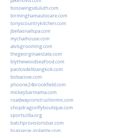
jakehovis.com
bosswingsduluth.com
birminghamautocare.com
tonyscountrykitchen.com
jbellasnailspa.com
mychaihouse.com
alvisgrooming.com
thegeorginaestate.com
blythewoodseafood.com
paolosdelibangkok.com
bobacove.com
phoone24brookfield.com
mickeybarmama.com
roadwayconstructioninc.com
shopdragonflyboutique.com
sportszilla.org
batchprovisionsbar.com
brasserie-gobette.com