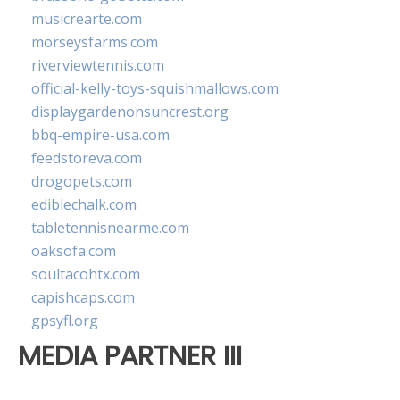
musicrearte.com
morseysfarms.com
riverviewtennis.com
official-kelly-toys-squishmallows.com
displaygardenonsuncrest.org
bbq-empire-usa.com
feedstoreva.com
drogopets.com
ediblechalk.com
tabletennisnearme.com
oaksofa.com
soultacohtx.com
capishcaps.com
gpsyfl.org
MEDIA PARTNER III