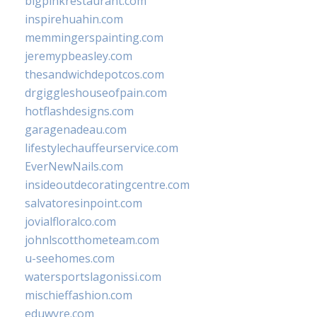
bigpinkrestaurant.com
inspirehuahin.com
memmingerspainting.com
jeremypbeasley.com
thesandwichdepotcos.com
drgiggleshouseofpain.com
hotflashdesigns.com
garagenadeau.com
lifestylechauffeurservice.com
EverNewNails.com
insideoutdecoratingcentre.com
salvatoresinpoint.com
jovialfloralco.com
johnlscotthometeam.com
u-seehomes.com
watersportslagonissi.com
mischieffashion.com
eduwyre.com