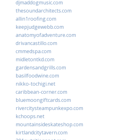
djmaddogmusic.com
thesoundarchitects.com
allin1roofing.com
keepjudgewebb.com
anatomyofadventure.com
drivancastillo.com
cmmedspa.com
midletontkd.com
gardensandgrills.com
basilfoodwine.com
nikko-tochigi.net
caribbean-corner.com
bluemoongiftcards.com
rivercitysteampunkexpo.com
kchoops.net
mountainsideskateshop.com
kirtlandcitytavern.com