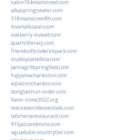
salon104mainstreet.com
alkaspringswater.com
318mainstreet8h.com
lovenailsspari.com
oakberry-kuwait.com
quartzliterary.com
friendsofbroderickpark.com
studiopiattellina.com
jannagrillspringfield.com
fujiyamacharleston.com
elpatronchardon.com
donglaishun-order.com
fiamc-rome2022.org
mariceworldessentials.com
lafisheriarestaurant.com
915jazzandmore.com
aguadulce-countryfair.com