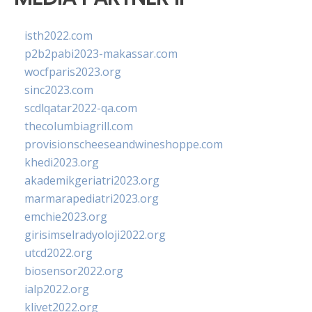
isth2022.com
p2b2pabi2023-makassar.com
wocfparis2023.org
sinc2023.com
scdlqatar2022-qa.com
thecolumbiagrill.com
provisionscheeseandwineshoppe.com
khedi2023.org
akademikgeriatri2023.org
marmarapediatri2023.org
emchie2023.org
girisimselradyoloji2022.org
utcd2022.org
biosensor2022.org
ialp2022.org
klivet2022.org