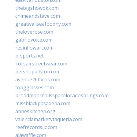
thebigshowok.com
chimeandstave.com
greatwallseafoodny.com
theloverose.com
gabriovoice.com
resinflowart.com
p-sports.net
korsairstreetwear.com
petshopallston.com
avenue26tacos.com
topgglasses.com
broadmoornailsspacoloradosprings.com
missblackpasadena.com
anneskitchen.org
valenciamarketytaqueria.com
reefrecordsllc.com
alawaffle.com