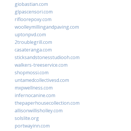
giobastian.com
glpascensori.com
rifloorepoxy.com
woolleymillingandpaving.com
uptonpvd.com
2troublegrill.com
casateranga.com
sticksandstonesstudiooh.com
walkers-treeservice.com
shopmossi.com
untamedcollectivesd.com
mxpwellness.com
infernocanine.com
thepaperhousecollection.com
allisonwillisholley.com
solslite.org
portwayinn.com