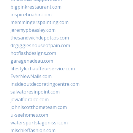
bigpinkrestaurant.com
inspirehuahin.com
memmingerspainting.com
jeremypbeasley.com
thesandwichdepotcos.com
drgiggleshouseofpain.com
hotflashdesigns.com
garagenadeau.com
lifestylechauffeurservice.com
EverNewNails.com
insideoutdecoratingcentre.com
salvatoresinpoint.com
jovialfloralco.com
johnlscotthometeam.com
u-seehomes.com
watersportslagonissi.com
mischieffashion.com