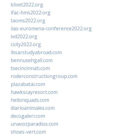
klivet2022.org
ifac-hms2022.org
taoms2022.org
iias-euromena-conference2022.org
ivd2022.org
csity2022.org
ibsarstudyabroad.com
bennusehgall.com
tsecincinnati.com
roderconstructiongroup.com
plazabatai.com
hawkscayresort.com
hellonquads.com
diarioanimales.com
decogaleri.com
unavozparadios.com
shoes-vert.com