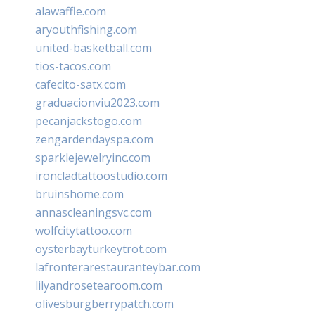
alawaffle.com
aryouthfishing.com
united-basketball.com
tios-tacos.com
cafecito-satx.com
graduacionviu2023.com
pecanjackstogo.com
zengardendayspa.com
sparklejewelryinc.com
ironcladtattoostudio.com
bruinshome.com
annascleaningsvc.com
wolfcitytattoo.com
oysterbayturkeytrot.com
lafronterarestauranteybar.com
lilyandrosetearoom.com
olivesburgberrypatch.com