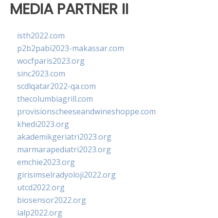
MEDIA PARTNER II
isth2022.com
p2b2pabi2023-makassar.com
wocfparis2023.org
sinc2023.com
scdlqatar2022-qa.com
thecolumbiagrill.com
provisionscheeseandwineshoppe.com
khedi2023.org
akademikgeriatri2023.org
marmarapediatri2023.org
emchie2023.org
girisimselradyoloji2022.org
utcd2022.org
biosensor2022.org
ialp2022.org