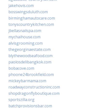
jakehovis.com
bosswingsduluth.com
birminghamautocare.com
tonyscountrykitchen.com
jbellasnailspa.com
mychaihouse.com
alvisgrooming.com
thegeorginaestate.com
blythewoodseafood.com
paolosdelibangkok.com
bobacove.com
phoone24brookfield.com
mickeybarmama.com
roadwayconstructioninc.com
shopdragonflyboutique.com
sportszilla.org
batchprovisionsbar.com