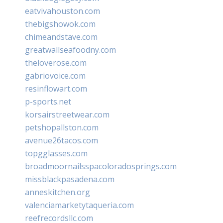
eatvivahouston.com
thebigshowok.com
chimeandstave.com
greatwallseafoodny.com
theloverose.com
gabriovoice.com
resinflowart.com
p-sports.net
korsairstreetwear.com
petshopallston.com
avenue26tacos.com
topgglasses.com
broadmoornailsspacoloradosprings.com
missblackpasadena.com
anneskitchen.org
valenciamarketytaqueria.com
reefrecordsllc.com