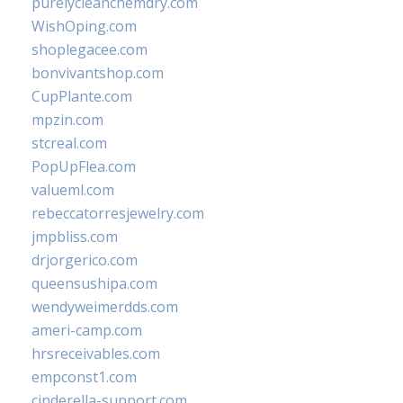
purelycleanchemdry.com
WishOping.com
shoplegacee.com
bonvivantshop.com
CupPlante.com
mpzin.com
stcreal.com
PopUpFlea.com
valueml.com
rebeccatorresjewelry.com
jmpbliss.com
drjorgerico.com
queensushipa.com
wendyweimerdds.com
ameri-camp.com
hrsreceivables.com
empconst1.com
cinderella-support.com