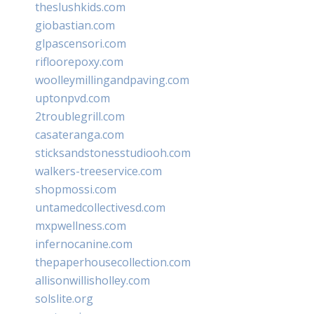
theslushkids.com
giobastian.com
glpascensori.com
rifloorepoxy.com
woolleymillingandpaving.com
uptonpvd.com
2troublegrill.com
casateranga.com
sticksandstonesstudiooh.com
walkers-treeservice.com
shopmossi.com
untamedcollectivesd.com
mxpwellness.com
infernocanine.com
thepaperhousecollection.com
allisonwillisholley.com
solslite.org