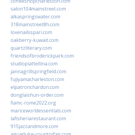
coffeeshopcharleston.com
salon104mainstreet.com
alkaspringswater.com
318mainstreet8h.com
lovenailsspari.com
oakberry-kuwait.com
quartzliterary.com
friendsofbroderickpark.com
studiopiattellina.com
jannagrillspringfield.com
fujiyamacharleston.com
elpatronchardon.com
donglaishun-order.com
fiamc-rome2022.org
mariceworldessentials.com
lafisheriarestaurant.com
915jazzandmore.com
aguadulce-countryfair.com