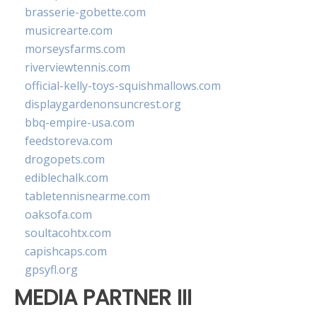
brasserie-gobette.com
musicrearte.com
morseysfarms.com
riverviewtennis.com
official-kelly-toys-squishmallows.com
displaygardenonsuncrest.org
bbq-empire-usa.com
feedstoreva.com
drogopets.com
ediblechalk.com
tabletennisnearme.com
oaksofa.com
soultacohtx.com
capishcaps.com
gpsyfl.org
MEDIA PARTNER III