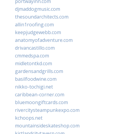
portwayinn.com
djmaddogmusic.com
thesoundarchitects.com
allin1roofing.com
keepjudgewebb.com
anatomyofadventure.com
drivancastillo.com
cmmedspa.com
midletontkd.com
gardensandgrills.com
basilfoodwine.com
nikko-tochigi.net
caribbean-corner.com
bluemoongiftcards.com
rivercitysteampunkexpo.com
kchoops.net
mountainsideskateshop.com
kirtlandcitytavern.com