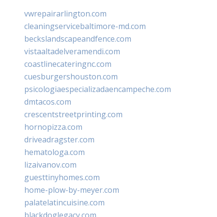
vwrepairarlington.com
cleaningservicebaltimore-md.com
beckslandscapeandfence.com
vistaaltadelveramendi.com
coastlinecateringnc.com
cuesburgershouston.com
psicologiaespecializadaencampeche.com
dmtacos.com
crescentstreetprinting.com
hornopizza.com
driveadragster.com
hematologa.com
lizaivanov.com
guesttinyhomes.com
home-plow-by-meyer.com
palatelatincuisine.com
blackdoglegacy.com