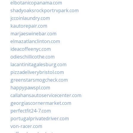
elbotanicopanama.com
shadyoaksrockportrvpark.com
jccoinlaundry.com
kautorepair.com
marjaeswinebar.com
elmazatlanclinton.com
ideacoffeenyc.com
odieschillicothe.com
lacantinitagalesburg.com
pizzadeliverybristol.com
greenstarsmogcheck.com
happypawspl.com
callahansautoservicecenter.com
georgiascornermarket.com
perfectfit24-7.com
portugalprivatedriver.com
von-racer.com