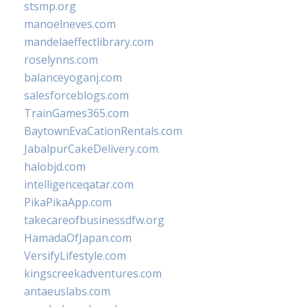
stsmp.org
manoelneves.com
mandelaeffectlibrary.com
roselynns.com
balanceyoganj.com
salesforceblogs.com
TrainGames365.com
BaytownEvaCationRentals.com
JabalpurCakeDelivery.com
halobjd.com
intelligenceqatar.com
PikaPikaApp.com
takecareofbusinessdfw.org
HamadaOfJapan.com
VersifyLifestyle.com
kingscreekadventures.com
antaeuslabs.com