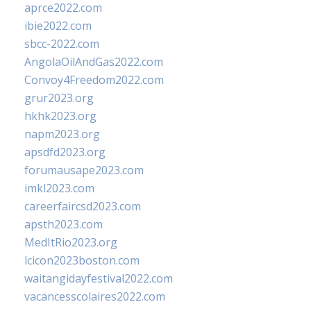
aprce2022.com
ibie2022.com
sbcc-2022.com
AngolaOilAndGas2022.com
Convoy4Freedom2022.com
grur2023.org
hkhk2023.org
napm2023.org
apsdfd2023.org
forumausape2023.com
imkl2023.com
careerfaircsd2023.com
apsth2023.com
MedItRio2023.org
lcicon2023boston.com
waitangidayfestival2022.com
vacancesscolaires2022.com