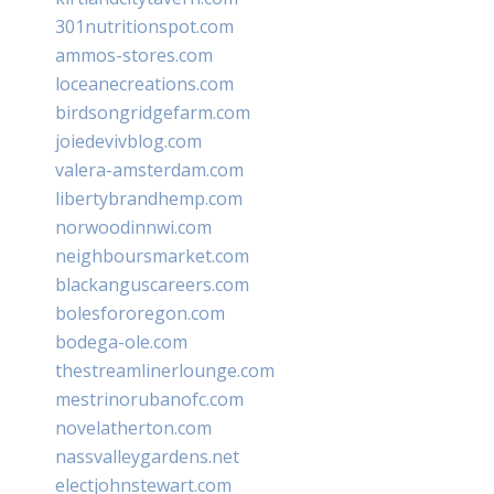
301nutritionspot.com
ammos-stores.com
loceanecreations.com
birdsongridgefarm.com
joiedevivblog.com
valera-amsterdam.com
libertybrandhemp.com
norwoodinnwi.com
neighboursmarket.com
blackanguscareers.com
bolesfororegon.com
bodega-ole.com
thestreamlinerlounge.com
mestrinorubanofc.com
novelatherton.com
nassvalleygardens.net
electjohnstewart.com