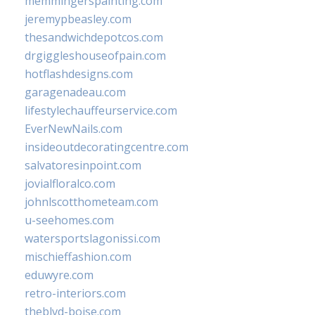
memmingerspainting.com
jeremypbeasley.com
thesandwichdepotcos.com
drgiggleshouseofpain.com
hotflashdesigns.com
garagenadeau.com
lifestylechauffeurservice.com
EverNewNails.com
insideoutdecoratingcentre.com
salvatoresinpoint.com
jovialfloralco.com
johnlscotthometeam.com
u-seehomes.com
watersportslagonissi.com
mischieffashion.com
eduwyre.com
retro-interiors.com
theblvd-boise.com