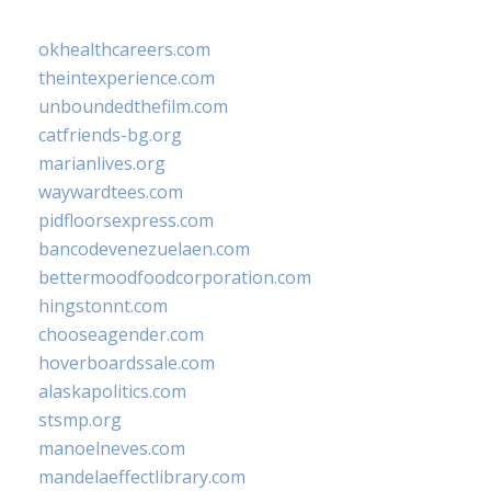
okhealthcareers.com
theintexperience.com
unboundedthefilm.com
catfriends-bg.org
marianlives.org
waywardtees.com
pidfloorsexpress.com
bancodevenezuelaen.com
bettermoodfoodcorporation.com
hingstonnt.com
chooseagender.com
hoverboardssale.com
alaskapolitics.com
stsmp.org
manoelneves.com
mandelaeffectlibrary.com