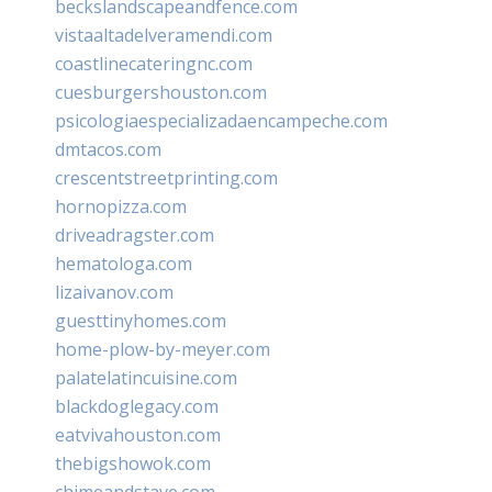
beckslandscapeandfence.com
vistaaltadelveramendi.com
coastlinecateringnc.com
cuesburgershouston.com
psicologiaespecializadaencampeche.com
dmtacos.com
crescentstreetprinting.com
hornopizza.com
driveadragster.com
hematologa.com
lizaivanov.com
guesttinyhomes.com
home-plow-by-meyer.com
palatelatincuisine.com
blackdoglegacy.com
eatvivahouston.com
thebigshowok.com
chimeandstave.com