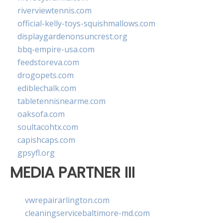
riverviewtennis.com
official-kelly-toys-squishmallows.com
displaygardenonsuncrest.org
bbq-empire-usa.com
feedstoreva.com
drogopets.com
ediblechalk.com
tabletennisnearme.com
oaksofa.com
soultacohtx.com
capishcaps.com
gpsyfl.org
MEDIA PARTNER III
vwrepairarlington.com
cleaningservicebaltimore-md.com