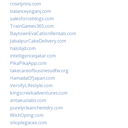
roselynns.com
balanceyoganj.com
salesforceblogs.com
TrainGames365.com
BaytownEvaCationRentals.com
JabalpurCakeDelivery.com
halobjd.com
intelligenceqatar.com
PikaPikaApp.com
takecareofbusinessdfw.org
HamadaOfJapan.com
VersifyLifestyle.com
kingscreekadventures.com
antaeuslabs.com
purelycleanchemdry.com
WishOping.com
shoplegacee.com