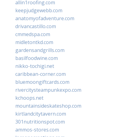
allin1roofing.com
keepjudgewebb.com
anatomyofadventure.com
drivancastillo.com
cmmedspa.com
midletontkd.com
gardensandgrills.com
basilfoodwine.com
nikko-tochigi.net
caribbean-corner.com
bluemoongiftcards.com
rivercitysteampunkexpo.com
kchoops.net
mountainsideskateshop.com
kirtlandcitytavern.com
301nutritionspot.com
ammos-stores.com