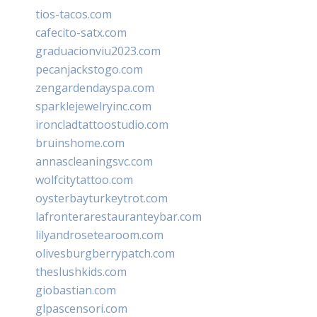
tios-tacos.com
cafecito-satx.com
graduacionviu2023.com
pecanjackstogo.com
zengardendayspa.com
sparklejewelryinc.com
ironcladtattoostudio.com
bruinshome.com
annascleaningsvc.com
wolfcitytattoo.com
oysterbayturkeytrot.com
lafronterarestauranteybar.com
lilyandrosetearoom.com
olivesburgberrypatch.com
theslushkids.com
giobastian.com
glpascensori.com