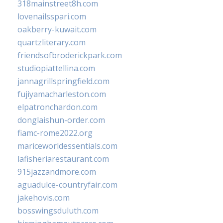
318mainstreet8h.com
lovenailsspari.com
oakberry-kuwait.com
quartzliterary.com
friendsofbroderickpark.com
studiopiattellina.com
jannagrillspringfield.com
fujiyamacharleston.com
elpatronchardon.com
donglaishun-order.com
fiamc-rome2022.org
mariceworldessentials.com
lafisheriarestaurant.com
915jazzandmore.com
aguadulce-countryfair.com
jakehovis.com
bosswingsduluth.com