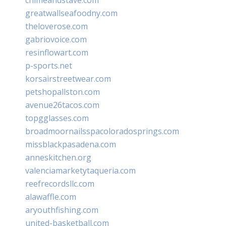
greatwallseafoodny.com
theloverose.com
gabriovoice.com
resinflowart.com
p-sports.net
korsairstreetwear.com
petshopallston.com
avenue26tacos.com
topgglasses.com
broadmoornailsspacoloradosprings.com
missblackpasadena.com
anneskitchen.org
valenciamarketytaqueria.com
reefrecordsllc.com
alawaffle.com
aryouthfishing.com
united-basketball.com