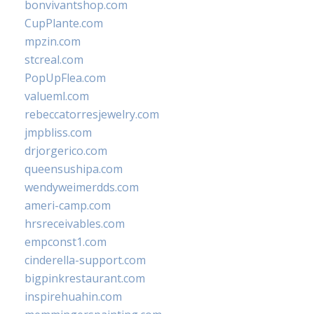
bonvivantshop.com
CupPlante.com
mpzin.com
stcreal.com
PopUpFlea.com
valueml.com
rebeccatorresjewelry.com
jmpbliss.com
drjorgerico.com
queensushipa.com
wendyweimerdds.com
ameri-camp.com
hrsreceivables.com
empconst1.com
cinderella-support.com
bigpinkrestaurant.com
inspirehuahin.com