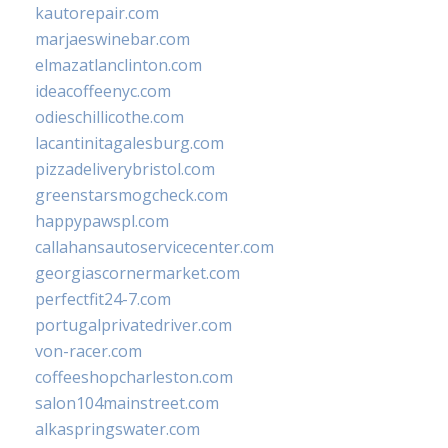
kautorepair.com
marjaeswinebar.com
elmazatlanclinton.com
ideacoffeenyc.com
odieschillicothe.com
lacantinitagalesburg.com
pizzadeliverybristol.com
greenstarsmogcheck.com
happypawspl.com
callahansautoservicecenter.com
georgiascornermarket.com
perfectfit24-7.com
portugalprivatedriver.com
von-racer.com
coffeeshopcharleston.com
salon104mainstreet.com
alkaspringswater.com