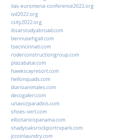
iias-euromena-conference2022.org
ivd2022.org
csity2022.org
ibsarstudyabroad.com
bennusehgall.com
tsecincinnati.com
roderconstructiongroup.com
plazabatai.com
hawkscayresort.com
hellonquads.com
diarioanimales.com
decogaleri.com
unavozparadios.com
shoes-vert.com
elbotanicopanama.com
shadyoaksrockportrvpark.com
jccoinlaundry.com