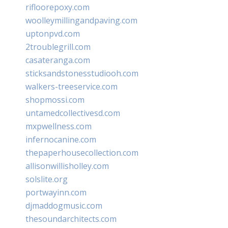
rifloorepoxy.com
woolleymillingandpaving.com
uptonpvd.com
2troublegrill.com
casateranga.com
sticksandstonesstudiooh.com
walkers-treeservice.com
shopmossi.com
untamedcollectivesd.com
mxpwellness.com
infernocanine.com
thepaperhousecollection.com
allisonwillisholley.com
solslite.org
portwayinn.com
djmaddogmusic.com
thesoundarchitects.com