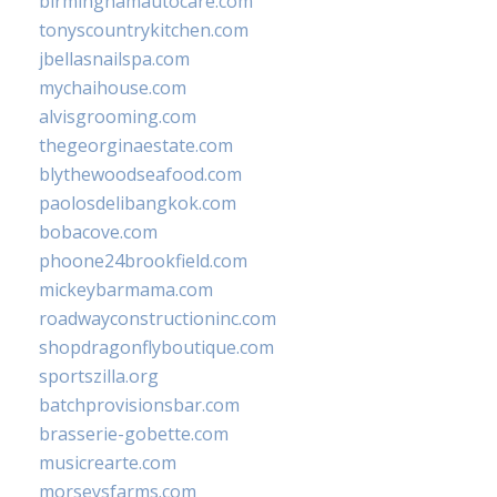
birminghamautocare.com
tonyscountrykitchen.com
jbellasnailspa.com
mychaihouse.com
alvisgrooming.com
thegeorginaestate.com
blythewoodseafood.com
paolosdelibangkok.com
bobacove.com
phoone24brookfield.com
mickeybarmama.com
roadwayconstructioninc.com
shopdragonflyboutique.com
sportszilla.org
batchprovisionsbar.com
brasserie-gobette.com
musicrearte.com
morseysfarms.com