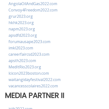
AngolaOilAndGas2022.com
Convoy4Freedom2022.com
grur2023.org
hkhk2023.org
napm2023.org
apsdfd2023.org
forumausape2023.com
imkl2023.com
careerfaircsd2023.com
apsth2023.com
MedItRio2023.org
lcicon2023boston.com
waitangidayfestival2022.com
vacancesscolaires2022.com
MEDIA PARTNER II
isth2022.com