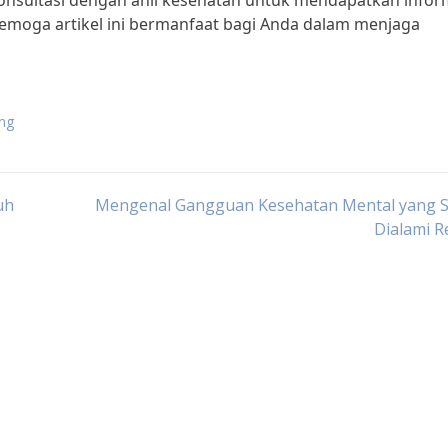
konsultasi dengan ahli kesehatan untuk mendapatkan infor
 Semoga artikel ini bermanfaat bagi Anda dalam menjaga
ung
uh
Mengenal Gangguan Kesehatan Mental yang S
Dialami R