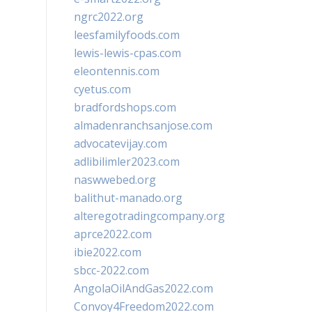
ngrc2022.org
leesfamilyfoods.com
lewis-lewis-cpas.com
eleontennis.com
cyetus.com
bradfordshops.com
almadenranchsanjose.com
advocatevijay.com
adlibilimler2023.com
naswwebed.org
balithut-manado.org
alteregotradingcompany.org
aprce2022.com
ibie2022.com
sbcc-2022.com
AngolaOilAndGas2022.com
Convoy4Freedom2022.com