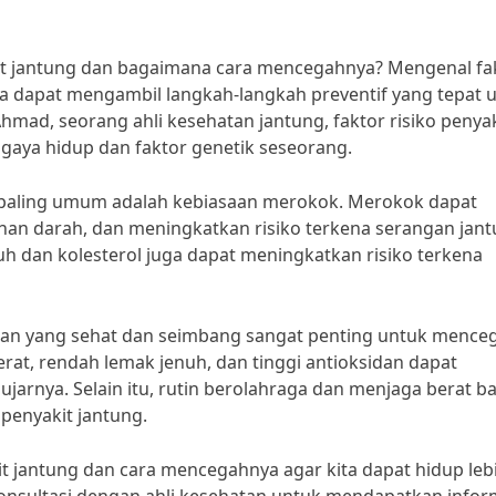
it jantung dan bagaimana cara mencegahnya? Mengenal fa
ita dapat mengambil langkah-langkah preventif yang tepat 
hmad, seorang ahli kesehatan jantung, faktor risiko penyak
 gaya hidup dan faktor genetik seseorang.
ng paling umum adalah kebiasaan merokok. Merokok dapat
n darah, dan meningkatkan risiko terkena serangan jant
uh dan kolesterol juga dapat meningkatkan risiko terkena
makan yang sehat dan seimbang sangat penting untuk mence
rat, rendah lemak jenuh, dan tinggi antioksidan dapat
arnya. Selain itu, rutin berolahraga dan menjaga berat b
penyakit jantung.
t jantung dan cara mencegahnya agar kita dapat hidup leb