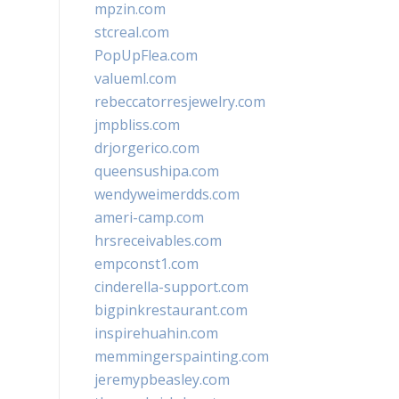
mpzin.com
stcreal.com
PopUpFlea.com
valueml.com
rebeccatorresjewelry.com
jmpbliss.com
drjorgerico.com
queensushipa.com
wendyweimerdds.com
ameri-camp.com
hrsreceivables.com
empconst1.com
cinderella-support.com
bigpinkrestaurant.com
inspirehuahin.com
memmingerspainting.com
jeremypbeasley.com