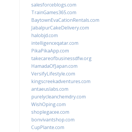
salesforceblogs.com
TrainGames365.com
BaytownEvaCationRentals.com
JabalpurCakeDelivery.com
halobjd.com
intelligenceqatar.com
PikaPikaApp.com
takecareofbusinessdfw.org
HamadaOfJapan.com
VersifyLifestyle.com
kingscreekadventures.com
antaeuslabs.com
purelycleanchemdry.com
WishOping.com
shoplegacee.com
bonvivantshop.com
CupPlante.com