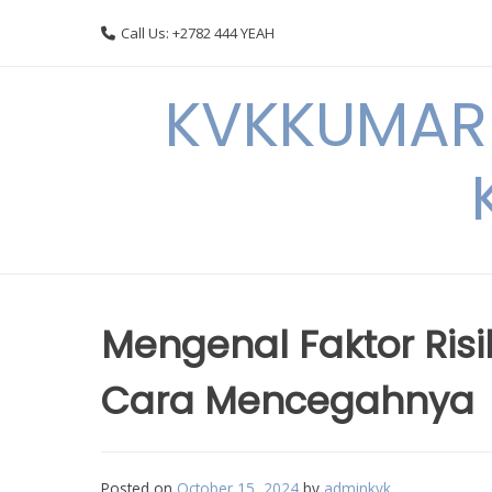
Skip
Call Us: +2782 444 YEAH
to
content
KVKKUMARI 
Mengenal Faktor Ris
Cara Mencegahnya
Posted on
October 15, 2024
by
adminkvk