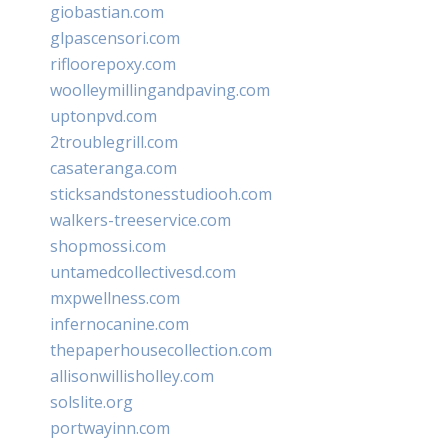
giobastian.com
glpascensori.com
rifloorepoxy.com
woolleymillingandpaving.com
uptonpvd.com
2troublegrill.com
casateranga.com
sticksandstonesstudiooh.com
walkers-treeservice.com
shopmossi.com
untamedcollectivesd.com
mxpwellness.com
infernocanine.com
thepaperhousecollection.com
allisonwillisholley.com
solslite.org
portwayinn.com