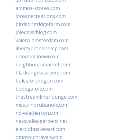
ammos-stores.com
loceanecreations.com
birdsongridgefarm.com
joiedevivblog.com
valera-amsterdam.com
libertybrandhemp.com
norwoodinnwi.com
neighboursmarket.com
blackanguscareers.com
bolesfororegon.com
bodega-ole.com
thestreamlinerlounge.com
mestrinorubanofc.com
novelatherton.com
nassvalleygardens.net
electjohnstewart.com
omptourtravels.com