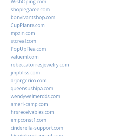
WishOping.com
shoplegacee.com
bonvivantshop.com
CupPlante.com
mpzin.com
stcreal.com
PopUpFlea.com
valueml.com
rebeccatorresjewelry.com
jmpbliss.com
drjorgerico.com
queensushipa.com
wendyweimerdds.com
ameri-camp.com
hrsreceivables.com
empconst1.com
cinderella-support.com
bigpinkrestaurant.com