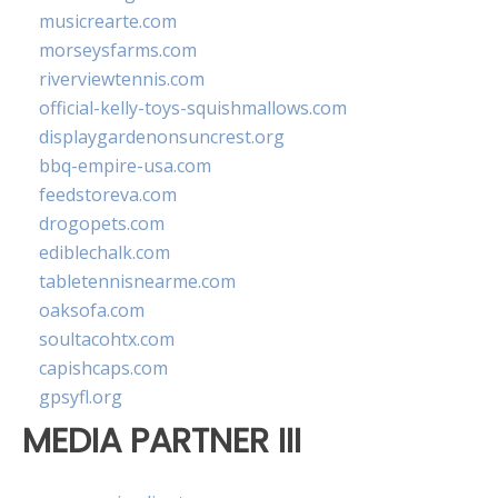
musicrearte.com
morseysfarms.com
riverviewtennis.com
official-kelly-toys-squishmallows.com
displaygardenonsuncrest.org
bbq-empire-usa.com
feedstoreva.com
drogopets.com
ediblechalk.com
tabletennisnearme.com
oaksofa.com
soultacohtx.com
capishcaps.com
gpsyfl.org
MEDIA PARTNER III