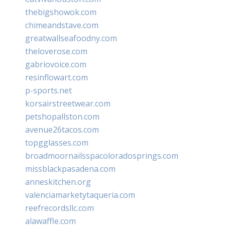
thebigshowok.com
chimeandstave.com
greatwallseafoodny.com
theloverose.com
gabriovoice.com
resinflowart.com
p-sports.net
korsairstreetwear.com
petshopallston.com
avenue26tacos.com
topgglasses.com
broadmoornailsspacoloradosprings.com
missblackpasadena.com
anneskitchen.org
valenciamarketytaqueria.com
reefrecordsllc.com
alawaffle.com