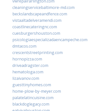
vwrepairarlington.com
cleaningservicebaltimore-md.com
beckslandscapeandfence.com
vistaaltadelveramendi.com
coastlinecateringnc.com
cuesburgershouston.com
psicologiaespecializadaencampeche.com
dmtacos.com
crescentstreetprinting.com
hornopizza.com
driveadragster.com
hematologa.com
lizaivanov.com
guesttinyhomes.com
home-plow-by-meyer.com
palatelatincuisine.com
blackdoglegacy.com
eatvivahouston.com