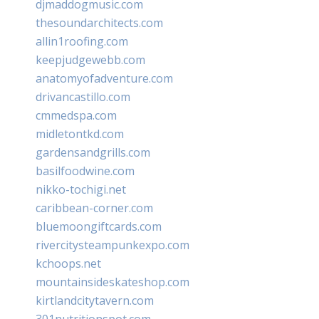
djmaddogmusic.com
thesoundarchitects.com
allin1roofing.com
keepjudgewebb.com
anatomyofadventure.com
drivancastillo.com
cmmedspa.com
midletontkd.com
gardensandgrills.com
basilfoodwine.com
nikko-tochigi.net
caribbean-corner.com
bluemoongiftcards.com
rivercitysteampunkexpo.com
kchoops.net
mountainsideskateshop.com
kirtlandcitytavern.com
301nutritionspot.com