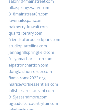
salon104mainstreet.com
alkaspringswater.com
318mainstreet8h.com
lovenailsspari.com
oakberry-kuwait.com
quartzliterary.com
friendsofbroderickpark.com
studiopiattellina.com
jannagrillspringfield.com
fujiyamacharleston.com
elpatronchardon.com
donglaishun-order.com
fiamc-rome2022.org
mariceworldessentials.com
lafisheriarestaurant.com
915jazzandmore.com
aguadulce-countryfair.com
jakehovis.com