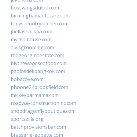
bosswingsduluth.com
birminghamautocare.com
tonyscountrykitchen.com
jbellasnailspa.com
mychaihouse.com
alvisgrooming.com
thegeorginaestate.com
blythewoodseafood.com
paolosdelibangkok.com
bobacove.com
phoone24brookfield.com
mickeybarmama.com
roadwayconstructioninc.com
shopdragonflyboutique.com
sportszilla.org
batchprovisionsbar.com
brasserie-gobette.com