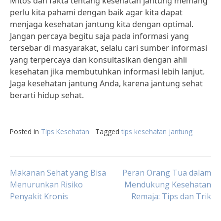
Mitos dan fakta tentang kesehatan jantung memang
perlu kita pahami dengan baik agar kita dapat
menjaga kesehatan jantung kita dengan optimal.
Jangan percaya begitu saja pada informasi yang
tersebar di masyarakat, selalu cari sumber informasi
yang terpercaya dan konsultasikan dengan ahli
kesehatan jika membutuhkan informasi lebih lanjut.
Jaga kesehatan jantung Anda, karena jantung sehat
berarti hidup sehat.
Posted in
Tips Kesehatan
Tagged
tips kesehatan jantung
Post
Makanan Sehat yang Bisa
Peran Orang Tua dalam
Menurunkan Risiko
Mendukung Kesehatan
Penyakit Kronis
Remaja: Tips dan Trik
navigation