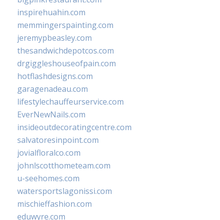
inspirehuahin.com
memmingerspainting.com
jeremypbeasley.com
thesandwichdepotcos.com
drgiggleshouseofpain.com
hotflashdesigns.com
garagenadeau.com
lifestylechauffeurservice.com
EverNewNails.com
insideoutdecoratingcentre.com
salvatoresinpoint.com
jovialfloralco.com
johnlscotthometeam.com
u-seehomes.com
watersportslagonissi.com
mischieffashion.com
eduwyre.com