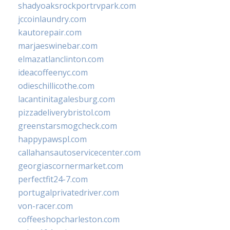
shadyoaksrockportrvpark.com
jccoinlaundry.com
kautorepair.com
marjaeswinebar.com
elmazatlanclinton.com
ideacoffeenyc.com
odieschillicothe.com
lacantinitagalesburg.com
pizzadeliverybristol.com
greenstarsmogcheck.com
happypawspl.com
callahansautoservicecenter.com
georgiascornermarket.com
perfectfit24-7.com
portugalprivatedriver.com
von-racer.com
coffeeshopcharleston.com