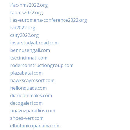
ifac-hms2022.org
taoms2022.org
iias-euromena-conference2022.org
ivd2022.org
csity2022.org
ibsarstudyabroad.com
bennusehgall.com
tsecincinnati.com
roderconstructiongroup.com
plazabatai.com
hawkscayresort.com
hellonquads.com
diarioanimales.com
decogaleri.com
unavozparadios.com
shoes-vert.com
elbotanicopanama.com