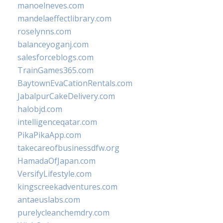
manoelneves.com
mandelaeffectlibrary.com
roselynns.com
balanceyoganj.com
salesforceblogs.com
TrainGames365.com
BaytownEvaCationRentals.com
JabalpurCakeDelivery.com
halobjd.com
intelligenceqatar.com
PikaPikaApp.com
takecareofbusinessdfw.org
HamadaOfJapan.com
VersifyLifestyle.com
kingscreekadventures.com
antaeuslabs.com
purelycleanchemdry.com