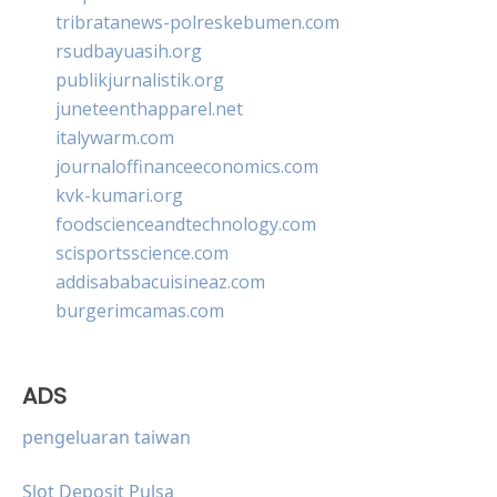
tribratanews-polreskebumen.com
rsudbayuasih.org
publikjurnalistik.org
juneteenthapparel.net
italywarm.com
journaloffinanceeconomics.com
kvk-kumari.org
foodscienceandtechnology.com
scisportsscience.com
addisababacuisineaz.com
burgerimcamas.com
ADS
pengeluaran taiwan
Slot Deposit Pulsa