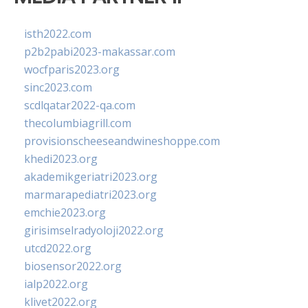
isth2022.com
p2b2pabi2023-makassar.com
wocfparis2023.org
sinc2023.com
scdlqatar2022-qa.com
thecolumbiagrill.com
provisionscheeseandwineshoppe.com
khedi2023.org
akademikgeriatri2023.org
marmarapediatri2023.org
emchie2023.org
girisimselradyoloji2022.org
utcd2022.org
biosensor2022.org
ialp2022.org
klivet2022.org