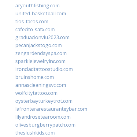
aryouthfishing.com
united-basketball.com
tios-tacos.com
cafecito-satx.com
graduacionviu2023.com
pecanjackstogo.com
zengardendayspa.com
sparklejewelryinc.com
ironcladtattoostudio.com
bruinshome.com
annascleaningsvc.com
wolfcitytattoo.com
oysterbayturkeytrot.com
lafronterarestauranteybar.com
lilyandrosetearoom.com
olivesburgberrypatch.com
theslushkids.com