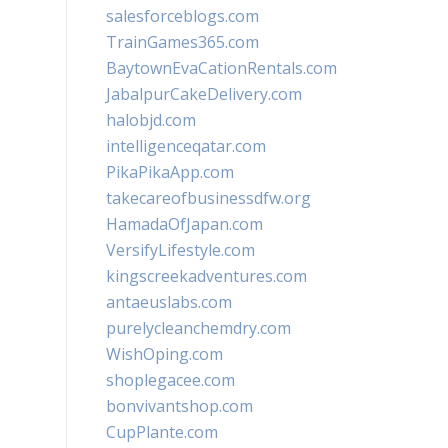
salesforceblogs.com
TrainGames365.com
BaytownEvaCationRentals.com
JabalpurCakeDelivery.com
halobjd.com
intelligenceqatar.com
PikaPikaApp.com
takecareofbusinessdfw.org
HamadaOfJapan.com
VersifyLifestyle.com
kingscreekadventures.com
antaeuslabs.com
purelycleanchemdry.com
WishOping.com
shoplegacee.com
bonvivantshop.com
CupPlante.com