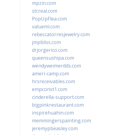
mpzin.com
stcreal.com
PopUpFlea.com
valueml.com
rebeccatorresjewelry.com
jmpbliss.com
drjorgerico.com
queensushipa.com
wendyweimerdds.com
ameri-camp.com
hrsreceivables.com
empconst1.com
cinderella-support.com
bigpinkrestaurant.com
inspirehuahin.com
memmingerspainting.com
jeremypbeasley.com