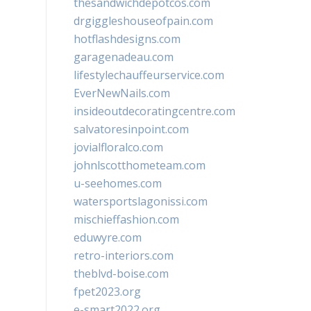
thesandwichdepotcos.com
drgiggleshouseofpain.com
hotflashdesigns.com
garagenadeau.com
lifestylechauffeurservice.com
EverNewNails.com
insideoutdecoratingcentre.com
salvatoresinpoint.com
jovialfloralco.com
johnlscotthometeam.com
u-seehomes.com
watersportslagonissi.com
mischieffashion.com
eduwyre.com
retro-interiors.com
theblvd-boise.com
fpet2023.org
e-smart2022.org