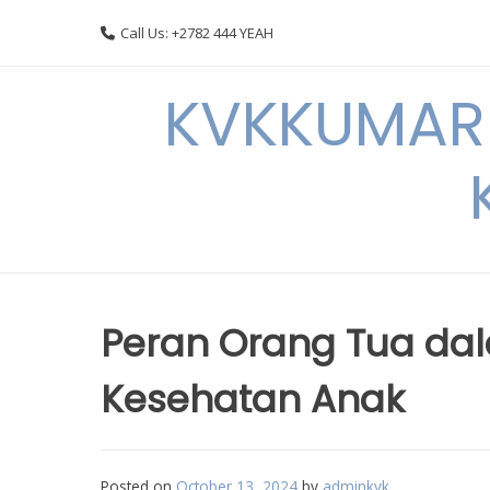
Skip
Call Us: +2782 444 YEAH
to
content
KVKKUMARI 
Peran Orang Tua d
Kesehatan Anak
Posted on
October 13, 2024
by
adminkvk