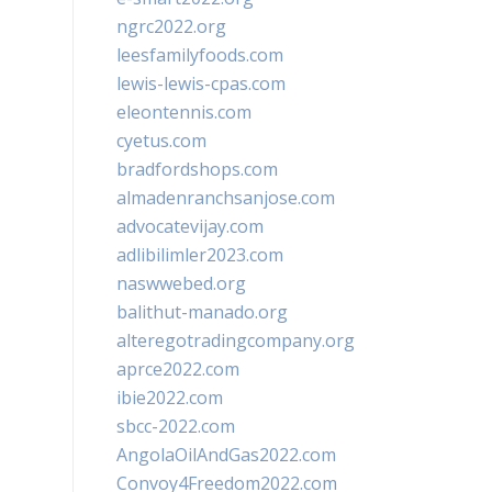
ngrc2022.org
leesfamilyfoods.com
lewis-lewis-cpas.com
eleontennis.com
cyetus.com
bradfordshops.com
almadenranchsanjose.com
advocatevijay.com
adlibilimler2023.com
naswwebed.org
balithut-manado.org
alteregotradingcompany.org
aprce2022.com
ibie2022.com
sbcc-2022.com
AngolaOilAndGas2022.com
Convoy4Freedom2022.com