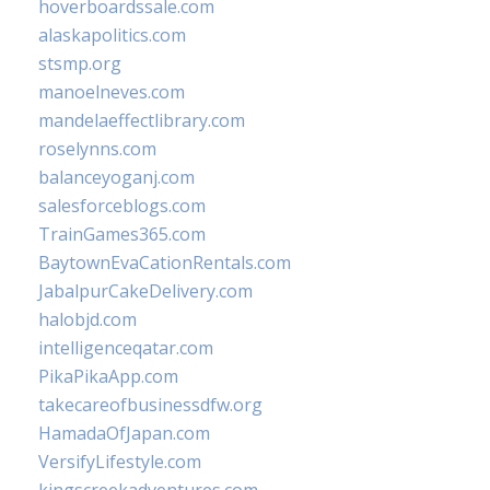
hoverboardssale.com
alaskapolitics.com
stsmp.org
manoelneves.com
mandelaeffectlibrary.com
roselynns.com
balanceyoganj.com
salesforceblogs.com
TrainGames365.com
BaytownEvaCationRentals.com
JabalpurCakeDelivery.com
halobjd.com
intelligenceqatar.com
PikaPikaApp.com
takecareofbusinessdfw.org
HamadaOfJapan.com
VersifyLifestyle.com