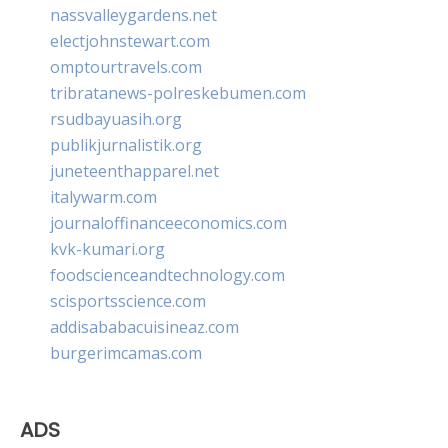
nassvalleygardens.net
electjohnstewart.com
omptourtravels.com
tribratanews-polreskebumen.com
rsudbayuasih.org
publikjurnalistik.org
juneteenthapparel.net
italywarm.com
journaloffinanceeconomics.com
kvk-kumari.org
foodscienceandtechnology.com
scisportsscience.com
addisababacuisineaz.com
burgerimcamas.com
ADS