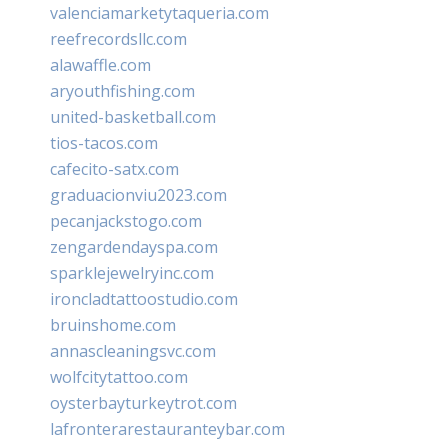
valenciamarketytaqueria.com
reefrecordsllc.com
alawaffle.com
aryouthfishing.com
united-basketball.com
tios-tacos.com
cafecito-satx.com
graduacionviu2023.com
pecanjackstogo.com
zengardendayspa.com
sparklejewelryinc.com
ironcladtattoostudio.com
bruinshome.com
annascleaningsvc.com
wolfcitytattoo.com
oysterbayturkeytrot.com
lafronterarestauranteybar.com