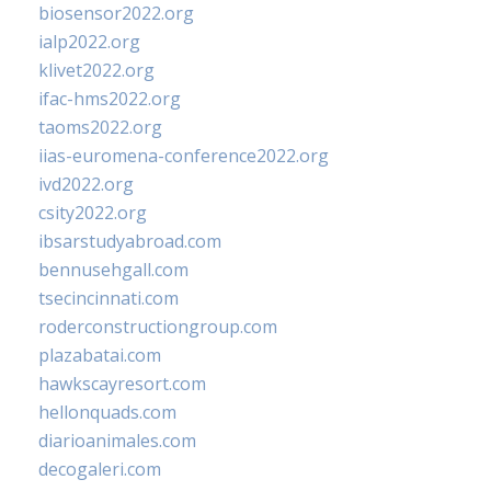
biosensor2022.org
ialp2022.org
klivet2022.org
ifac-hms2022.org
taoms2022.org
iias-euromena-conference2022.org
ivd2022.org
csity2022.org
ibsarstudyabroad.com
bennusehgall.com
tsecincinnati.com
roderconstructiongroup.com
plazabatai.com
hawkscayresort.com
hellonquads.com
diarioanimales.com
decogaleri.com