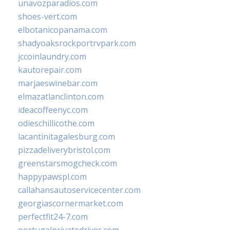
unavozparadios.com
shoes-vert.com
elbotanicopanama.com
shadyoaksrockportrvpark.com
jccoinlaundry.com
kautorepair.com
marjaeswinebar.com
elmazatlanclinton.com
ideacoffeenyc.com
odieschillicothe.com
lacantinitagalesburg.com
pizzadeliverybristol.com
greenstarsmogcheck.com
happypawspl.com
callahansautoservicecenter.com
georgiascornermarket.com
perfectfit24-7.com