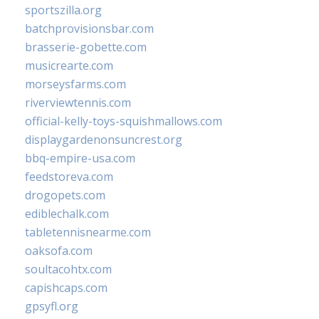
sportszilla.org
batchprovisionsbar.com
brasserie-gobette.com
musicrearte.com
morseysfarms.com
riverviewtennis.com
official-kelly-toys-squishmallows.com
displaygardenonsuncrest.org
bbq-empire-usa.com
feedstoreva.com
drogopets.com
ediblechalk.com
tabletennisnearme.com
oaksofa.com
soultacohtx.com
capishcaps.com
gpsyfl.org