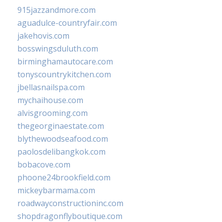
915jazzandmore.com
aguadulce-countryfair.com
jakehovis.com
bosswingsduluth.com
birminghamautocare.com
tonyscountrykitchen.com
jbellasnailspa.com
mychaihouse.com
alvisgrooming.com
thegeorginaestate.com
blythewoodseafood.com
paolosdelibangkok.com
bobacove.com
phoone24brookfield.com
mickeybarmama.com
roadwayconstructioninc.com
shopdragonflyboutique.com