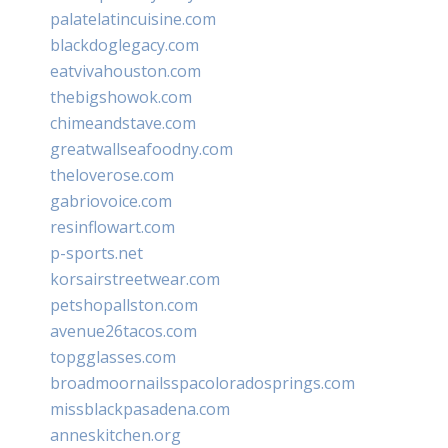
palatelatincuisine.com
blackdoglegacy.com
eatvivahouston.com
thebigshowok.com
chimeandstave.com
greatwallseafoodny.com
theloverose.com
gabriovoice.com
resinflowart.com
p-sports.net
korsairstreetwear.com
petshopallston.com
avenue26tacos.com
topgglasses.com
broadmoornailsspacoloradosprings.com
missblackpasadena.com
anneskitchen.org