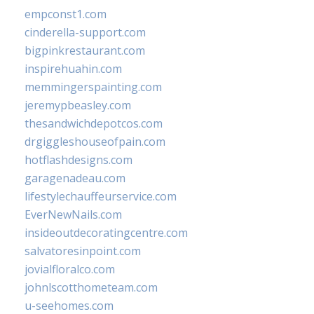
empconst1.com
cinderella-support.com
bigpinkrestaurant.com
inspirehuahin.com
memmingerspainting.com
jeremypbeasley.com
thesandwichdepotcos.com
drgiggleshouseofpain.com
hotflashdesigns.com
garagenadeau.com
lifestylechauffeurservice.com
EverNewNails.com
insideoutdecoratingcentre.com
salvatoresinpoint.com
jovialfloralco.com
johnlscotthometeam.com
u-seehomes.com