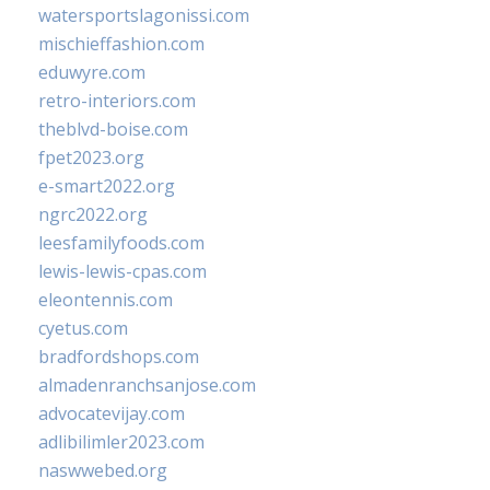
watersportslagonissi.com
mischieffashion.com
eduwyre.com
retro-interiors.com
theblvd-boise.com
fpet2023.org
e-smart2022.org
ngrc2022.org
leesfamilyfoods.com
lewis-lewis-cpas.com
eleontennis.com
cyetus.com
bradfordshops.com
almadenranchsanjose.com
advocatevijay.com
adlibilimler2023.com
naswwebed.org