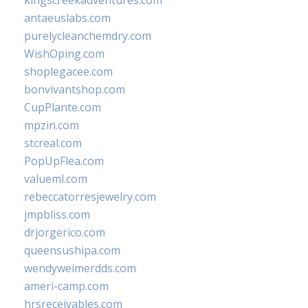
kingscreekadventures.com
antaeuslabs.com
purelycleanchemdry.com
WishOping.com
shoplegacee.com
bonvivantshop.com
CupPlante.com
mpzin.com
stcreal.com
PopUpFlea.com
valueml.com
rebeccatorresjewelry.com
jmpbliss.com
drjorgerico.com
queensushipa.com
wendyweimerdds.com
ameri-camp.com
hrsreceivables.com