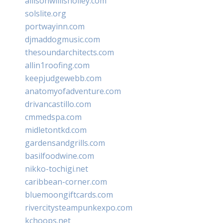
allisonwillisholley.com
solslite.org
portwayinn.com
djmaddogmusic.com
thesoundarchitects.com
allin1roofing.com
keepjudgewebb.com
anatomyofadventure.com
drivancastillo.com
cmmedspa.com
midletontkd.com
gardensandgrills.com
basilfoodwine.com
nikko-tochigi.net
caribbean-corner.com
bluemoongiftcards.com
rivercitysteampunkexpo.com
kchoops.net