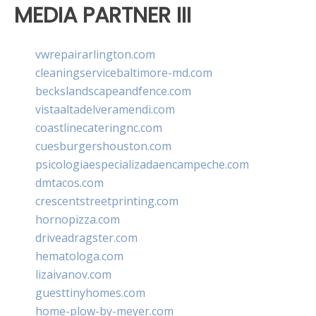
MEDIA PARTNER III
vwrepairarlington.com
cleaningservicebaltimore-md.com
beckslandscapeandfence.com
vistaaltadelveramendi.com
coastlinecateringnc.com
cuesburgershouston.com
psicologiaespecializadaencampeche.com
dmtacos.com
crescentstreetprinting.com
hornopizza.com
driveadragster.com
hematologa.com
lizaivanov.com
guesttinyhomes.com
home-plow-by-meyer.com