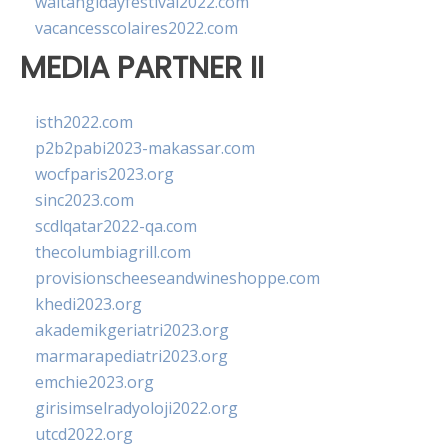
waitangidayfestival2022.com
vacancesscolaires2022.com
MEDIA PARTNER II
isth2022.com
p2b2pabi2023-makassar.com
wocfparis2023.org
sinc2023.com
scdlqatar2022-qa.com
thecolumbiagrill.com
provisionscheeseandwineshoppe.com
khedi2023.org
akademikgeriatri2023.org
marmarapediatri2023.org
emchie2023.org
girisimselradyoloji2022.org
utcd2022.org