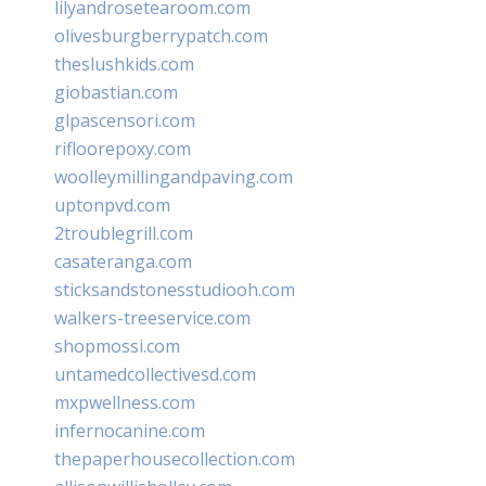
lilyandrosetearoom.com
olivesburgberrypatch.com
theslushkids.com
giobastian.com
glpascensori.com
rifloorepoxy.com
woolleymillingandpaving.com
uptonpvd.com
2troublegrill.com
casateranga.com
sticksandstonesstudiooh.com
walkers-treeservice.com
shopmossi.com
untamedcollectivesd.com
mxpwellness.com
infernocanine.com
thepaperhousecollection.com