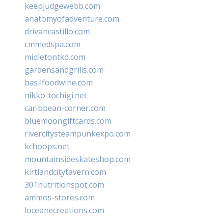
keepjudgewebb.com
anatomyofadventure.com
drivancastillo.com
cmmedspa.com
midletontkd.com
gardensandgrills.com
basilfoodwine.com
nikko-tochigi.net
caribbean-corner.com
bluemoongiftcards.com
rivercitysteampunkexpo.com
kchoops.net
mountainsideskateshop.com
kirtlandcitytavern.com
301nutritionspot.com
ammos-stores.com
loceanecreations.com