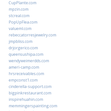
CupPlante.com
mpzin.com
stcreal.com
PopUpFlea.com
valueml.com
rebeccatorresjewelry.com
jmpbliss.com
drjorgerico.com
queensushipa.com
wendyweimerdds.com
ameri-camp.com
hrsreceivables.com
empconst1.com
cinderella-support.com
bigpinkrestaurant.com
inspirehuahin.com
memmingerspainting.com