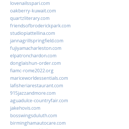
lovenailsspari.com
oakberry-kuwait.com
quartzliterary.com
friendsofbroderickpark.com
studiopiattellina.com
jannagrillspringfield.com
fujiyamacharleston.com
elpatronchardon.com
donglaishun-order.com
fiamc-rome2022.org
mariceworldessentials.com
lafisheriarestaurant.com
915jazzandmore.com
aguadulce-countryfair.com
jakehovis.com
bosswingsduluth.com
birminghamautocare.com