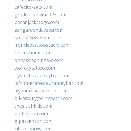
cafecito-satx.com
graduacionviu2023.com
pecanjackstogo.com
zengardendayspa.com
sparklejewelryinc.com
ironcladtattoostudio.com
bruinshome.com
annascleaningsvc.com
wolfcitytattoo.com
oysterbayturkeytrot.com
lafronterarestauranteybar.com
lilyandrosetearoom.com
olivesburgberrypatch.com
theslushkids.com
giobastian.com
glpascensori.com
rifloorepoxy.com