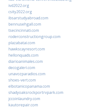
ivd2022.org
csity2022.org
ibsarstudyabroad.com
bennusehgall.com
tsecincinnati.com
roderconstructiongroup.com
plazabatai.com
hawkscayresort.com
hellonquads.com
diarioanimales.com
decogaleri.com
unavozparadios.com
shoes-vert.com
elbotanicopanama.com
shadyoaksrockportrvpark.com
jccoinlaundry.com
kautorepair.com