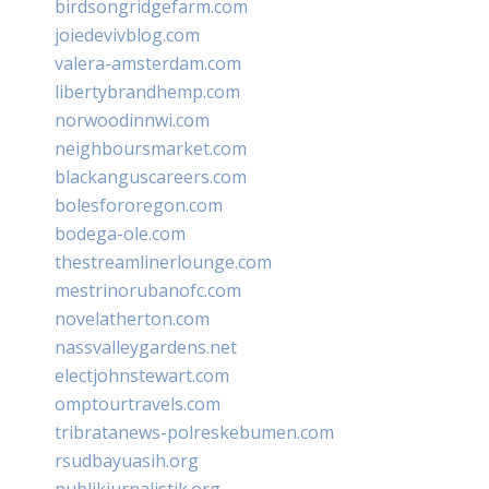
birdsongridgefarm.com
joiedevivblog.com
valera-amsterdam.com
libertybrandhemp.com
norwoodinnwi.com
neighboursmarket.com
blackanguscareers.com
bolesfororegon.com
bodega-ole.com
thestreamlinerlounge.com
mestrinorubanofc.com
novelatherton.com
nassvalleygardens.net
electjohnstewart.com
omptourtravels.com
tribratanews-polreskebumen.com
rsudbayuasih.org
publikjurnalistik.org