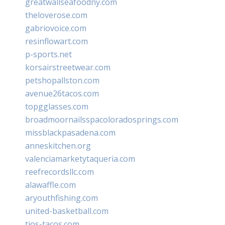
greatwallseafoodny.com
theloverose.com
gabriovoice.com
resinflowart.com
p-sports.net
korsairstreetwear.com
petshopallston.com
avenue26tacos.com
topgglasses.com
broadmoornailsspacoloradosprings.com
missblackpasadena.com
anneskitchen.org
valenciamarketytaqueria.com
reefrecordsllc.com
alawaffle.com
aryouthfishing.com
united-basketball.com
tios-tacos.com