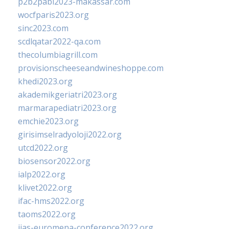
p2b2pabi2023-makassar.com
wocfparis2023.org
sinc2023.com
scdlqatar2022-qa.com
thecolumbiagrill.com
provisionscheeseandwineshoppe.com
khedi2023.org
akademikgeriatri2023.org
marmarapediatri2023.org
emchie2023.org
girisimselradyoloji2022.org
utcd2022.org
biosensor2022.org
ialp2022.org
klivet2022.org
ifac-hms2022.org
taoms2022.org
iias-euromena-conference2022.org