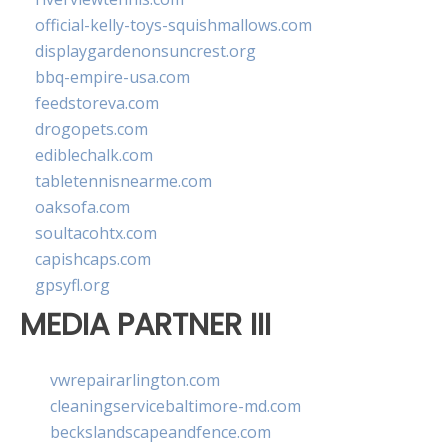
official-kelly-toys-squishmallows.com
displaygardenonsuncrest.org
bbq-empire-usa.com
feedstoreva.com
drogopets.com
ediblechalk.com
tabletennisnearme.com
oaksofa.com
soultacohtx.com
capishcaps.com
gpsyfl.org
MEDIA PARTNER III
vwrepairarlington.com
cleaningservicebaltimore-md.com
beckslandscapeandfence.com