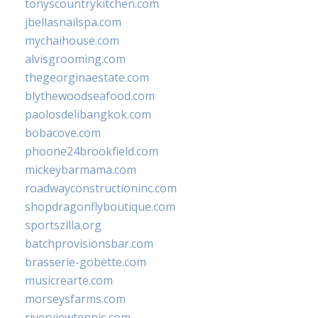
tonyscountrykitchen.com
jbellasnailspa.com
mychaihouse.com
alvisgrooming.com
thegeorginaestate.com
blythewoodseafood.com
paolosdelibangkok.com
bobacove.com
phoone24brookfield.com
mickeybarmama.com
roadwayconstructioninc.com
shopdragonflyboutique.com
sportszilla.org
batchprovisionsbar.com
brasserie-gobette.com
musicrearte.com
morseysfarms.com
riverviewtennis.com