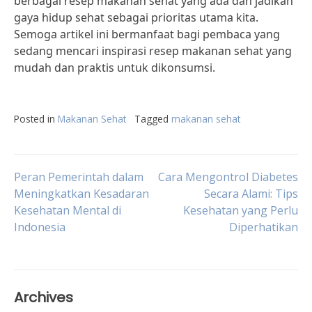
berbagai resep makanan sehat yang ada dan jadikan
gaya hidup sehat sebagai prioritas utama kita.
Semoga artikel ini bermanfaat bagi pembaca yang
sedang mencari inspirasi resep makanan sehat yang
mudah dan praktis untuk dikonsumsi.
Posted in
Makanan Sehat
Tagged
makanan sehat
Post
Peran Pemerintah dalam
Cara Mengontrol Diabetes
Meningkatkan Kesadaran
Secara Alami: Tips
Kesehatan Mental di
Kesehatan yang Perlu
navigation
Indonesia
Diperhatikan
Archives