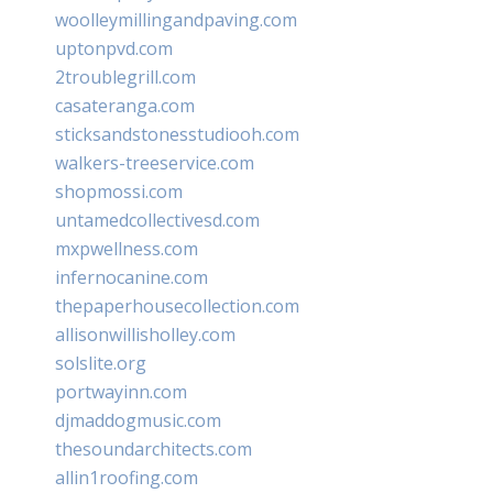
woolleymillingandpaving.com
uptonpvd.com
2troublegrill.com
casateranga.com
sticksandstonesstudiooh.com
walkers-treeservice.com
shopmossi.com
untamedcollectivesd.com
mxpwellness.com
infernocanine.com
thepaperhousecollection.com
allisonwillisholley.com
solslite.org
portwayinn.com
djmaddogmusic.com
thesoundarchitects.com
allin1roofing.com