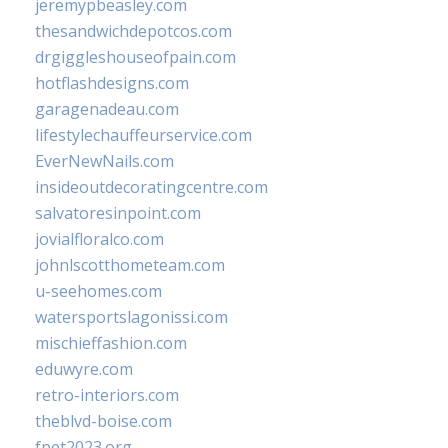
jeremypbeasley.com
thesandwichdepotcos.com
drgiggleshouseofpain.com
hotflashdesigns.com
garagenadeau.com
lifestylechauffeurservice.com
EverNewNails.com
insideoutdecoratingcentre.com
salvatoresinpoint.com
jovialfloralco.com
johnlscotthometeam.com
u-seehomes.com
watersportslagonissi.com
mischieffashion.com
eduwyre.com
retro-interiors.com
theblvd-boise.com
fpet2023.org