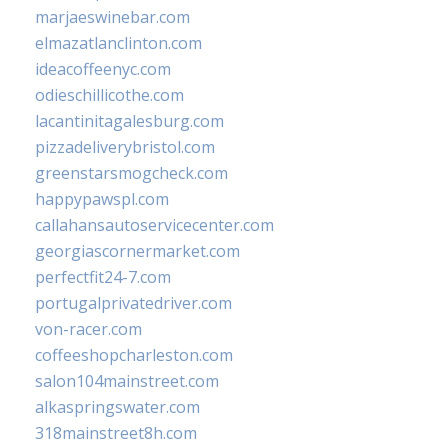
marjaeswinebar.com
elmazatlanclinton.com
ideacoffeenyc.com
odieschillicothe.com
lacantinitagalesburg.com
pizzadeliverybristol.com
greenstarsmogcheck.com
happypawspl.com
callahansautoservicecenter.com
georgiascornermarket.com
perfectfit24-7.com
portugalprivatedriver.com
von-racer.com
coffeeshopcharleston.com
salon104mainstreet.com
alkaspringswater.com
318mainstreet8h.com