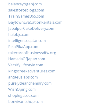
balanceyoganj.com
salesforceblogs.com
TrainGames365.com
BaytownEvaCationRentals.com
JabalpurCakeDelivery.com
halobjd.com
intelligenceqatar.com
PikaPikaApp.com
takecareofbusinessdfw.org
HamadaOfJapan.com
VersifyLifestyle.com
kingscreekadventures.com
antaeuslabs.com
purelycleanchemdry.com
WishOping.com
shoplegacee.com
bonvivantshop.com