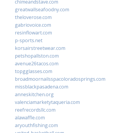
chimeandstave.com
greatwallseafoodny.com
theloverose.com
gabriovoice.com
resinflowart.com
p-sports.net
korsairstreetwear.com
petshopallston.com
avenue26tacos.com
topgglasses.com
broadmoornailsspacoloradosprings.com
missblackpasadena.com
anneskitchen.org
valenciamarketytaqueria.com
reefrecordsllc.com
alawaffle.com
aryouthfishing.com
united-basketball.com