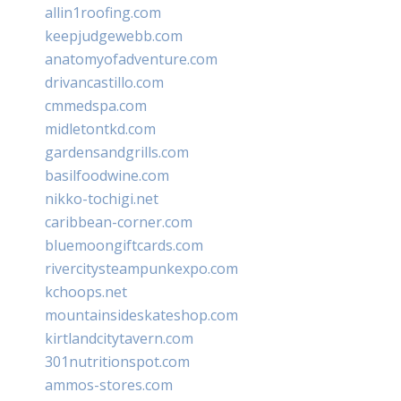
allin1roofing.com
keepjudgewebb.com
anatomyofadventure.com
drivancastillo.com
cmmedspa.com
midletontkd.com
gardensandgrills.com
basilfoodwine.com
nikko-tochigi.net
caribbean-corner.com
bluemoongiftcards.com
rivercitysteampunkexpo.com
kchoops.net
mountainsideskateshop.com
kirtlandcitytavern.com
301nutritionspot.com
ammos-stores.com