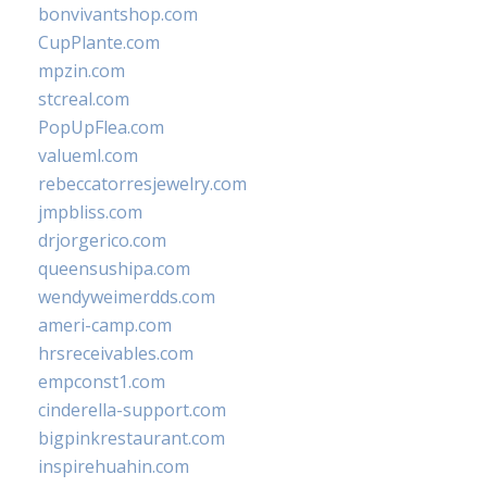
bonvivantshop.com
CupPlante.com
mpzin.com
stcreal.com
PopUpFlea.com
valueml.com
rebeccatorresjewelry.com
jmpbliss.com
drjorgerico.com
queensushipa.com
wendyweimerdds.com
ameri-camp.com
hrsreceivables.com
empconst1.com
cinderella-support.com
bigpinkrestaurant.com
inspirehuahin.com