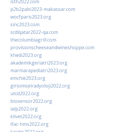
isth2022.com
p2b2pabi2023-makassar.com
wocfparis2023.org
sinc2023.com
scdlqatar2022-qa.com
thecolumbiagrill.com
provisionscheeseandwineshoppe.com
khedi2023.org
akademikgeriatri2023.org
marmarapediatri2023.org
emchie2023.org
girisimselradyoloji2022.org
utcd2022.org
biosensor2022.org
ialp2022.org
klivet2022.org
ifac-hms2022.org
taoms2022.org