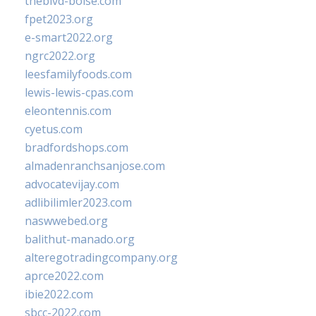
theblvd-boise.com
fpet2023.org
e-smart2022.org
ngrc2022.org
leesfamilyfoods.com
lewis-lewis-cpas.com
eleontennis.com
cyetus.com
bradfordshops.com
almadenranchsanjose.com
advocatevijay.com
adlibilimler2023.com
naswwebed.org
balithut-manado.org
alteregotradingcompany.org
aprce2022.com
ibie2022.com
sbcc-2022.com