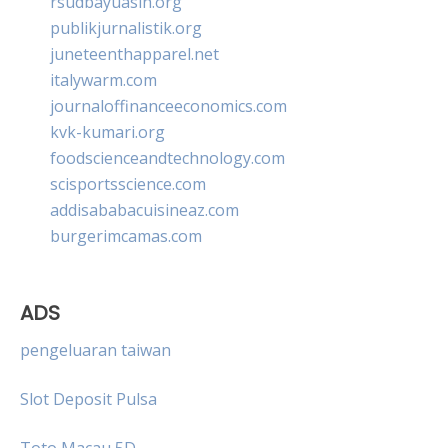
rsudbayuasih.org
publikjurnalistik.org
juneteenthapparel.net
italywarm.com
journaloffinanceeconomics.com
kvk-kumari.org
foodscienceandtechnology.com
scisportsscience.com
addisababacuisineaz.com
burgerimcamas.com
ADS
pengeluaran taiwan
Slot Deposit Pulsa
Toto Macau 5D