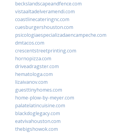
beckslandscapeandfence.com
vistaaltadelveramendi.com
coastlinecateringnc.com
cuesburgershouston.com
psicologiaespecializadaencampeche.com
dmtacos.com
crescentstreetprinting.com
hornopizza.com
driveadragster.com
hematologa.com
lizaivanov.com
guesttinyhomes.com
home-plow-by-meyer.com
palatelatincuisine.com
blackdoglegacy.com
eatvivahouston.com
thebigshowok.com