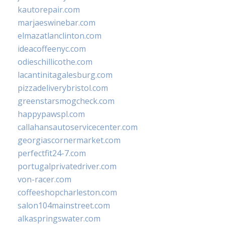
kautorepair.com
marjaeswinebar.com
elmazatlanclinton.com
ideacoffeenyc.com
odieschillicothe.com
lacantinitagalesburg.com
pizzadeliverybristol.com
greenstarsmogcheck.com
happypawspl.com
callahansautoservicecenter.com
georgiascornermarket.com
perfectfit24-7.com
portugalprivatedriver.com
von-racer.com
coffeeshopcharleston.com
salon104mainstreet.com
alkaspringswater.com