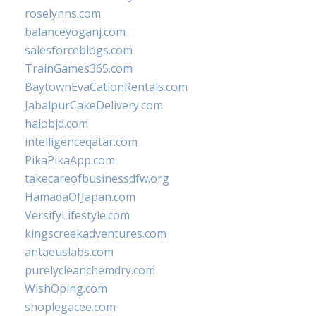
roselynns.com
balanceyoganj.com
salesforceblogs.com
TrainGames365.com
BaytownEvaCationRentals.com
JabalpurCakeDelivery.com
halobjd.com
intelligenceqatar.com
PikaPikaApp.com
takecareofbusinessdfw.org
HamadaOfJapan.com
VersifyLifestyle.com
kingscreekadventures.com
antaeuslabs.com
purelycleanchemdry.com
WishOping.com
shoplegacee.com