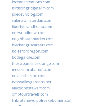
loceanecreations.com
birdsongridgefarm.com
joiedevivblog.com
valera-amsterdam.com
libertybrandhemp.com
norwoodinnwi.com
neighboursmarket.com
blackanguscareers.com
bolesfororegon.com
bodega-ole.com
thestreamlinerlounge.com
mestrinorubanofc.com
novelatherton.com
nassvalleygardens.net
electjohnstewart.com
omptourtravels.com
tribratanews-polreskebumen.com