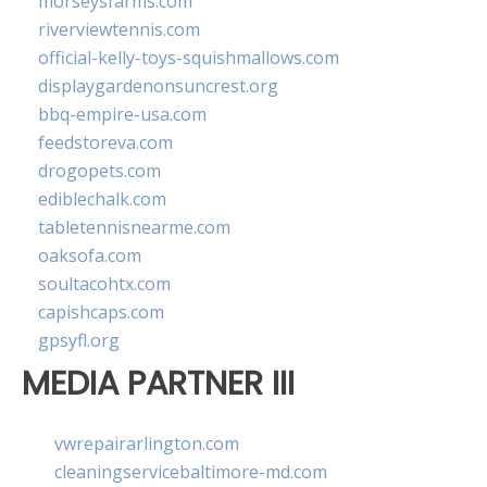
morseysfarms.com
riverviewtennis.com
official-kelly-toys-squishmallows.com
displaygardenonsuncrest.org
bbq-empire-usa.com
feedstoreva.com
drogopets.com
ediblechalk.com
tabletennisnearme.com
oaksofa.com
soultacohtx.com
capishcaps.com
gpsyfl.org
MEDIA PARTNER III
vwrepairarlington.com
cleaningservicebaltimore-md.com