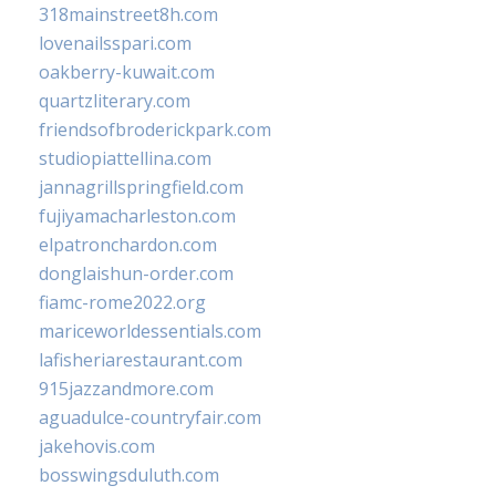
318mainstreet8h.com
lovenailsspari.com
oakberry-kuwait.com
quartzliterary.com
friendsofbroderickpark.com
studiopiattellina.com
jannagrillspringfield.com
fujiyamacharleston.com
elpatronchardon.com
donglaishun-order.com
fiamc-rome2022.org
mariceworldessentials.com
lafisheriarestaurant.com
915jazzandmore.com
aguadulce-countryfair.com
jakehovis.com
bosswingsduluth.com