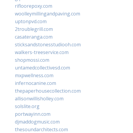
rifloorepoxy.com
woolleymillingandpaving.com
uptonpvd.com
2troublegrill.com
casateranga.com
sticksandstonesstudiooh.com
walkers-treeservice.com
shopmossi.com
untamedcollectivesd.com
mxpwellness.com
infernocanine.com
thepaperhousecollection.com
allisonwillisholley.com
solslite.org
portwayinn.com
djmaddogmusic.com
thesoundarchitects.com