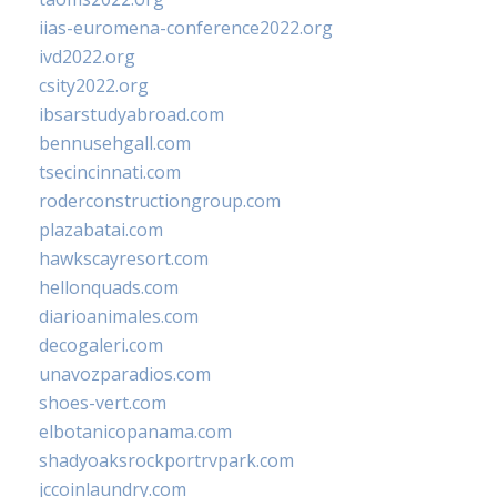
iias-euromena-conference2022.org
ivd2022.org
csity2022.org
ibsarstudyabroad.com
bennusehgall.com
tsecincinnati.com
roderconstructiongroup.com
plazabatai.com
hawkscayresort.com
hellonquads.com
diarioanimales.com
decogaleri.com
unavozparadios.com
shoes-vert.com
elbotanicopanama.com
shadyoaksrockportrvpark.com
jccoinlaundry.com