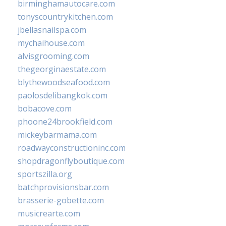
birminghamautocare.com
tonyscountrykitchen.com
jbellasnailspa.com
mychaihouse.com
alvisgrooming.com
thegeorginaestate.com
blythewoodseafood.com
paolosdelibangkok.com
bobacove.com
phoone24brookfield.com
mickeybarmama.com
roadwayconstructioninc.com
shopdragonflyboutique.com
sportszilla.org
batchprovisionsbar.com
brasserie-gobette.com
musicrearte.com