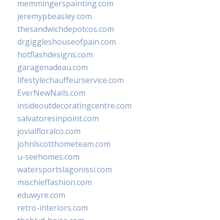
memmingerspainting.com
jeremypbeasley.com
thesandwichdepotcos.com
drgiggleshouseofpain.com
hotflashdesigns.com
garagenadeau.com
lifestylechauffeurservice.com
EverNewNails.com
insideoutdecoratingcentre.com
salvatoresinpoint.com
jovialfloralco.com
johnlscotthometeam.com
u-seehomes.com
watersportslagonissi.com
mischieffashion.com
eduwyre.com
retro-interiors.com