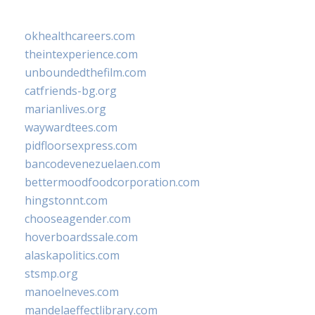
okhealthcareers.com
theintexperience.com
unboundedthefilm.com
catfriends-bg.org
marianlives.org
waywardtees.com
pidfloorsexpress.com
bancodevenezuelaen.com
bettermoodfoodcorporation.com
hingstonnt.com
chooseagender.com
hoverboardssale.com
alaskapolitics.com
stsmp.org
manoelneves.com
mandelaeffectlibrary.com