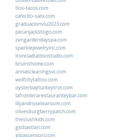
tios-tacos.com
cafecito-satx.com
graduacionviu2023.com
pecanjackstogo.com
zengardendayspa.com
sparklejewelryinc.com
ironcladtattoostudio.com
bruinshome.com
annascleaningsvc.com
wolfcitytattoo.com
oysterbayturkeytrot.com
lafronterarestauranteybar.com
lilyandrosetearoom.com
olivesburgberrypatch.com
theslushkids.com
giobastian.com
glpascensori.com