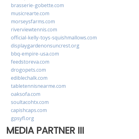
brasserie-gobette.com
musicrearte.com
morseysfarms.com
riverviewtennis.com
official-kelly-toys-squishmallows.com
displaygardenonsuncrest.org
bbq-empire-usa.com
feedstoreva.com
drogopets.com
ediblechalk.com
tabletennisnearme.com
oaksofa.com
soultacohtx.com
capishcaps.com
gpsyfl.org
MEDIA PARTNER III