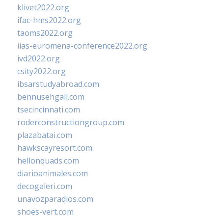
klivet2022.org
ifac-hms2022.org
taoms2022.org
iias-euromena-conference2022.org
ivd2022.org
csity2022.org
ibsarstudyabroad.com
bennusehgall.com
tsecincinnati.com
roderconstructiongroup.com
plazabatai.com
hawkscayresort.com
hellonquads.com
diarioanimales.com
decogaleri.com
unavozparadios.com
shoes-vert.com