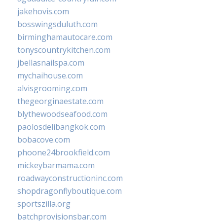
jakehovis.com
bosswingsduluth.com
birminghamautocare.com
tonyscountrykitchen.com
jbellasnailspa.com
mychaihouse.com
alvisgrooming.com
thegeorginaestate.com
blythewoodseafood.com
paolosdelibangkok.com
bobacove.com
phoone24brookfield.com
mickeybarmama.com
roadwayconstructioninc.com
shopdragonflyboutique.com
sportszilla.org
batchprovisionsbar.com