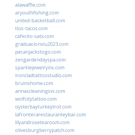
alawaffle.com
aryouthfishing.com
united-basketball.com
tios-tacos.com
cafecito-satx.com
graduacionviu2023.com
pecanjackstogo.com
zengardendayspa.com
sparklejewelryinc.com
ironcladtattoostudio.com
bruinshome.com
annascleaningsvc.com
wolfcitytattoo.com
oysterbayturkeytrot.com
lafronterarestauranteybar.com
lilyandrosetearoom.com
olivesburgberrypatch.com