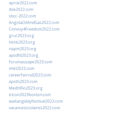
aprce2022.com
ibie2022.com
sbcc-2022.com
AngolaOilAndGas2022.com
Convoy4Freedom2022.com
grur2023.org
hkhk2023.org
napm2023.org
apsdfd2023.org
forumausape2023.com
imkl2023.com
careerfaircsd2023.com
apsth2023.com
MedItRio2023.org
lcicon2023boston.com
waitangidayfestival2022.com
vacancesscolaires2022.com