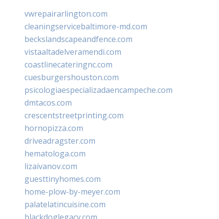
vwrepairarlington.com
cleaningservicebaltimore-md.com
beckslandscapeandfence.com
vistaaltadelveramendi.com
coastlinecateringnc.com
cuesburgershouston.com
psicologiaespecializadaencampeche.com
dmtacos.com
crescentstreetprinting.com
hornopizza.com
driveadragster.com
hematologa.com
lizaivanov.com
guesttinyhomes.com
home-plow-by-meyer.com
palatelatincuisine.com
blackdoglegacy.com