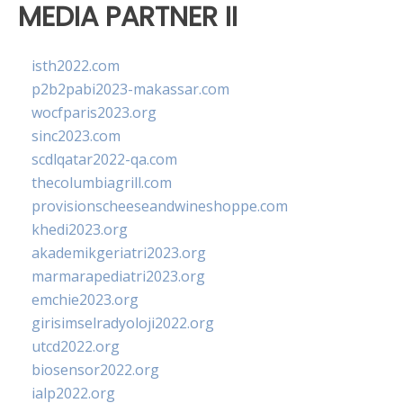
MEDIA PARTNER II
isth2022.com
p2b2pabi2023-makassar.com
wocfparis2023.org
sinc2023.com
scdlqatar2022-qa.com
thecolumbiagrill.com
provisionscheeseandwineshoppe.com
khedi2023.org
akademikgeriatri2023.org
marmarapediatri2023.org
emchie2023.org
girisimselradyoloji2022.org
utcd2022.org
biosensor2022.org
ialp2022.org