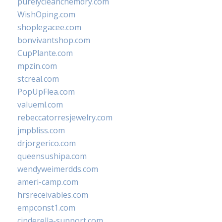
purelycleanchemdry.com
WishOping.com
shoplegacee.com
bonvivantshop.com
CupPlante.com
mpzin.com
stcreal.com
PopUpFlea.com
valueml.com
rebeccatorresjewelry.com
jmpbliss.com
drjorgerico.com
queensushipa.com
wendyweimerdds.com
ameri-camp.com
hrsreceivables.com
empconst1.com
cinderella-support.com