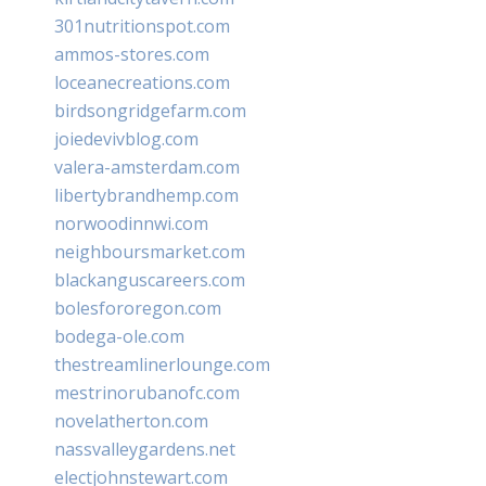
301nutritionspot.com
ammos-stores.com
loceanecreations.com
birdsongridgefarm.com
joiedevivblog.com
valera-amsterdam.com
libertybrandhemp.com
norwoodinnwi.com
neighboursmarket.com
blackanguscareers.com
bolesfororegon.com
bodega-ole.com
thestreamlinerlounge.com
mestrinorubanofc.com
novelatherton.com
nassvalleygardens.net
electjohnstewart.com