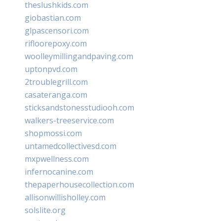
theslushkids.com
giobastian.com
glpascensori.com
rifloorepoxy.com
woolleymillingandpaving.com
uptonpvd.com
2troublegrill.com
casateranga.com
sticksandstonesstudiooh.com
walkers-treeservice.com
shopmossi.com
untamedcollectivesd.com
mxpwellness.com
infernocanine.com
thepaperhousecollection.com
allisonwillisholley.com
solslite.org