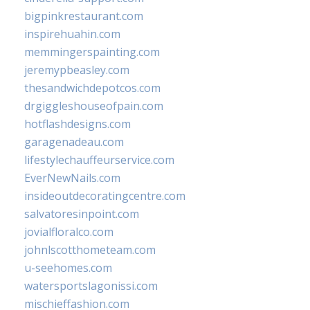
bigpinkrestaurant.com
inspirehuahin.com
memmingerspainting.com
jeremypbeasley.com
thesandwichdepotcos.com
drgiggleshouseofpain.com
hotflashdesigns.com
garagenadeau.com
lifestylechauffeurservice.com
EverNewNails.com
insideoutdecoratingcentre.com
salvatoresinpoint.com
jovialfloralco.com
johnlscotthometeam.com
u-seehomes.com
watersportslagonissi.com
mischieffashion.com