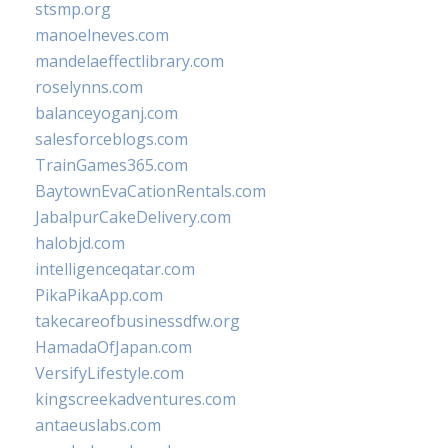
stsmp.org
manoelneves.com
mandelaeffectlibrary.com
roselynns.com
balanceyoganj.com
salesforceblogs.com
TrainGames365.com
BaytownEvaCationRentals.com
JabalpurCakeDelivery.com
halobjd.com
intelligenceqatar.com
PikaPikaApp.com
takecareofbusinessdfw.org
HamadaOfJapan.com
VersifyLifestyle.com
kingscreekadventures.com
antaeuslabs.com