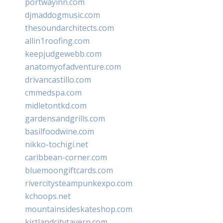
portwayinn.com
djmaddogmusic.com
thesoundarchitects.com
allin1roofing.com
keepjudgewebb.com
anatomyofadventure.com
drivancastillo.com
cmmedspa.com
midletontkd.com
gardensandgrills.com
basilfoodwine.com
nikko-tochigi.net
caribbean-corner.com
bluemoongiftcards.com
rivercitysteampunkexpo.com
kchoops.net
mountainsideskateshop.com
kirtlandcitytavern.com