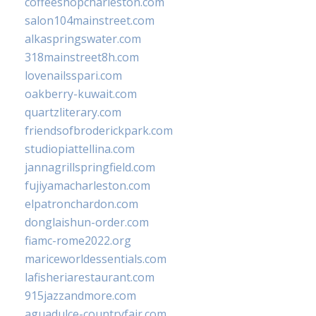
coffeeshopcharleston.com
salon104mainstreet.com
alkaspringswater.com
318mainstreet8h.com
lovenailsspari.com
oakberry-kuwait.com
quartzliterary.com
friendsofbroderickpark.com
studiopiattellina.com
jannagrillspringfield.com
fujiyamacharleston.com
elpatronchardon.com
donglaishun-order.com
fiamc-rome2022.org
mariceworldessentials.com
lafisheriarestaurant.com
915jazzandmore.com
aguadulce-countryfair.com