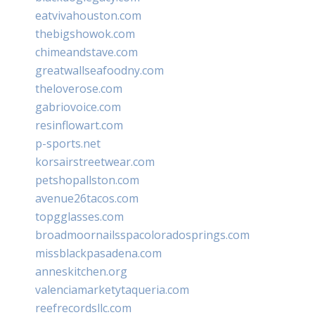
eatvivahouston.com
thebigshowok.com
chimeandstave.com
greatwallseafoodny.com
theloverose.com
gabriovoice.com
resinflowart.com
p-sports.net
korsairstreetwear.com
petshopallston.com
avenue26tacos.com
topgglasses.com
broadmoornailsspacoloradosprings.com
missblackpasadena.com
anneskitchen.org
valenciamarketytaqueria.com
reefrecordsllc.com