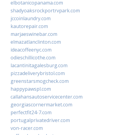
elbotanicopanama.com
shadyoaksrockportrvpark.com
jccoinlaundry.com
kautorepair.com
marjaeswinebar.com
elmazatlanclinton.com
ideacoffeenyc.com
odieschillicothe.com
lacantinitagalesburg.com
pizzadeliverybristol.com
greenstarsmogcheck.com
happypawspl.com
callahansautoservicecenter.com
georgiascornermarket.com
perfectfit24-7.com
portugalprivatedriver.com
von-racer.com