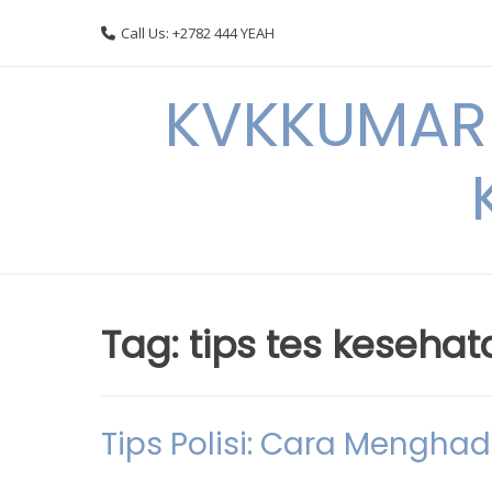
Skip
Call Us: +2782 444 YEAH
to
content
KVKKUMARI 
Tag:
tips tes kesehat
Tips Polisi: Cara Mengh