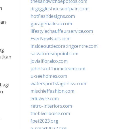
thesandwichdepotcos.com
n
drgiggleshouseofpain.com
hotflashdesigns.com
dan
garagenadeau.com
lifestylechauffeurservice.com
EverNewNails.com
insideoutdecoratingcentre.com
ng
salvatoresinpoint.com
atkan
jovialfloralco.com
johnlscotthometeam.com
u-seehomes.com
watersportslagonissi.com
 bagi
mischieffashion.com
an
eduwyre.com
retro-interiors.com
theblvd-boise.com
t
fpet2023.org
e-smart2022.org