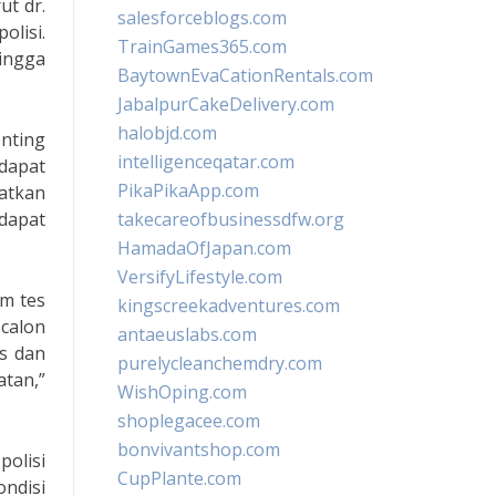
ut dr.
salesforceblogs.com
olisi.
TrainGames365.com
ingga
BaytownEvaCationRentals.com
JabalpurCakeDelivery.com
halobjd.com
enting
intelligenceqatar.com
dapat
PikaPikaApp.com
batkan
dapat
takecareofbusinessdfw.org
HamadaOfJapan.com
VersifyLifestyle.com
m tes
kingscreekadventures.com
 calon
antaeuslabs.com
s dan
purelycleanchemdry.com
atan,”
WishOping.com
shoplegacee.com
bonvivantshop.com
polisi
CupPlante.com
ndisi