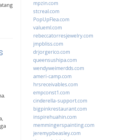
mpzin.com
atang
stcreal.com
PopUpFlea.com
valueml.com
rebeccatorresjewelry.com
jmpbliss.com
s
drjorgerico.com
queensushipa.com
wendyweimerdds.com
ameri-camp.com
hrsreceivables.com
empconst1.com
a.
cinderella-support.com
bigpinkrestaurant.com
inspirehuahin.com
a,
memmingerspainting.com
aga
jeremypbeasley.com