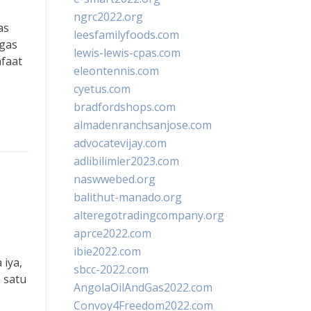
ngrc2022.org
as
leesfamilyfoods.com
ugas
lewis-lewis-cpas.com
faat
eleontennis.com
cyetus.com
bradfordshops.com
almadenranchsanjose.com
advocatevijay.com
adlibilimler2023.com
naswwebed.org
balithut-manado.org
alteregotradingcompany.org
aprce2022.com
ibie2022.com
 iya,
sbcc-2022.com
 satu
AngolaOilAndGas2022.com
Convoy4Freedom2022.com