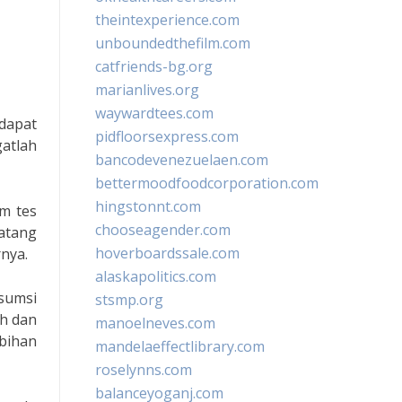
theintexperience.com
unboundedthefilm.com
catfriends-bg.org
marianlives.org
waywardtees.com
dapat
pidfloorsexpress.com
gatlah
bancodevenezuelaen.com
bettermoodfoodcorporation.com
hingstonnt.com
um tes
chooseagender.com
matang
hoverboardssale.com
rnya.
alaskapolitics.com
sumsi
stsmp.org
uh dan
manoelneves.com
bihan
mandelaeffectlibrary.com
roselynns.com
balanceyoganj.com