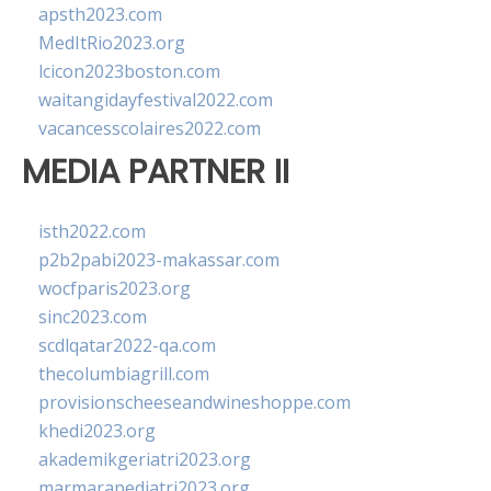
apsth2023.com
MedItRio2023.org
lcicon2023boston.com
waitangidayfestival2022.com
vacancesscolaires2022.com
MEDIA PARTNER II
isth2022.com
p2b2pabi2023-makassar.com
wocfparis2023.org
sinc2023.com
scdlqatar2022-qa.com
thecolumbiagrill.com
provisionscheeseandwineshoppe.com
khedi2023.org
akademikgeriatri2023.org
marmarapediatri2023.org