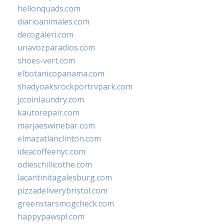
hellonquads.com
diarioanimales.com
decogaleri.com
unavozparadios.com
shoes-vert.com
elbotanicopanama.com
shadyoaksrockportrvpark.com
jccoinlaundry.com
kautorepair.com
marjaeswinebar.com
elmazatlanclinton.com
ideacoffeenyc.com
odieschillicothe.com
lacantinitagalesburg.com
pizzadeliverybristol.com
greenstarsmogcheck.com
happypawspl.com