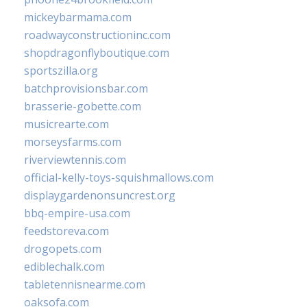
mickeybarmama.com
roadwayconstructioninc.com
shopdragonflyboutique.com
sportszilla.org
batchprovisionsbar.com
brasserie-gobette.com
musicrearte.com
morseysfarms.com
riverviewtennis.com
official-kelly-toys-squishmallows.com
displaygardenonsuncrest.org
bbq-empire-usa.com
feedstoreva.com
drogopets.com
ediblechalk.com
tabletennisnearme.com
oaksofa.com