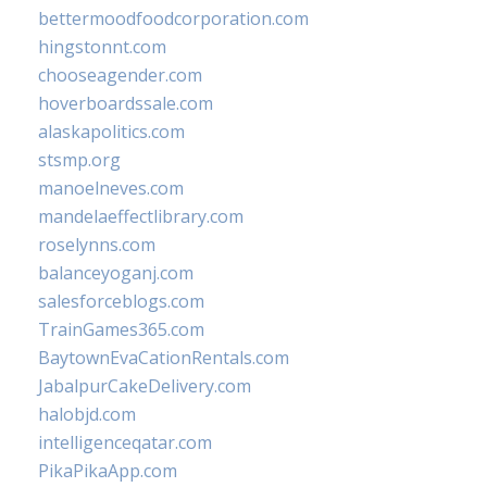
bettermoodfoodcorporation.com
hingstonnt.com
chooseagender.com
hoverboardssale.com
alaskapolitics.com
stsmp.org
manoelneves.com
mandelaeffectlibrary.com
roselynns.com
balanceyoganj.com
salesforceblogs.com
TrainGames365.com
BaytownEvaCationRentals.com
JabalpurCakeDelivery.com
halobjd.com
intelligenceqatar.com
PikaPikaApp.com