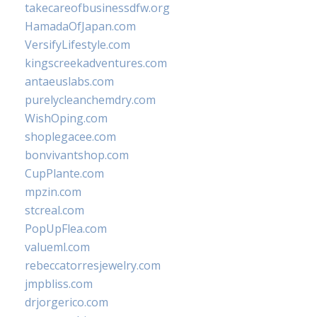
takecareofbusinessdfw.org
HamadaOfJapan.com
VersifyLifestyle.com
kingscreekadventures.com
antaeuslabs.com
purelycleanchemdry.com
WishOping.com
shoplegacee.com
bonvivantshop.com
CupPlante.com
mpzin.com
stcreal.com
PopUpFlea.com
valueml.com
rebeccatorresjewelry.com
jmpbliss.com
drjorgerico.com