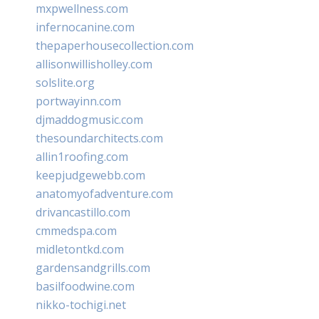
mxpwellness.com
infernocanine.com
thepaperhousecollection.com
allisonwillisholley.com
solslite.org
portwayinn.com
djmaddogmusic.com
thesoundarchitects.com
allin1roofing.com
keepjudgewebb.com
anatomyofadventure.com
drivancastillo.com
cmmedspa.com
midletontkd.com
gardensandgrills.com
basilfoodwine.com
nikko-tochigi.net