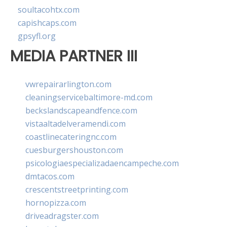
soultacohtx.com
capishcaps.com
gpsyfl.org
MEDIA PARTNER III
vwrepairarlington.com
cleaningservicebaltimore-md.com
beckslandscapeandfence.com
vistaaltadelveramendi.com
coastlinecateringnc.com
cuesburgershouston.com
psicologiaespecializadaencampeche.com
dmtacos.com
crescentstreetprinting.com
hornopizza.com
driveadragster.com