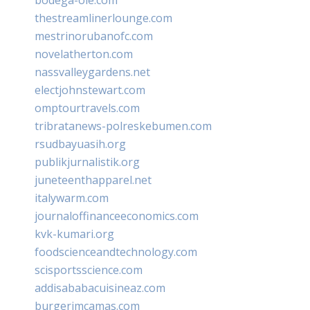
thestreamlinerlounge.com
mestrinorubanofc.com
novelatherton.com
nassvalleygardens.net
electjohnstewart.com
omptourtravels.com
tribratanews-polreskebumen.com
rsudbayuasih.org
publikjurnalistik.org
juneteenthapparel.net
italywarm.com
journaloffinanceeconomics.com
kvk-kumari.org
foodscienceandtechnology.com
scisportsscience.com
addisababacuisineaz.com
burgerimcamas.com