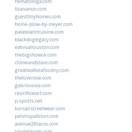
hematologa.com
lizaivanov.com
guesttinyhomes.com
home-plow-by-meyer.com
palatelatincuisine.com
blackdoglegacy.com
eatvivahouston.com
thebigshowok.com
chimeandstave.com
greatwallseafoodny.com
theloverose.com
gabriovoice.com
resinflowart.com
p-sports.net
korsairstreetwear.com
petshopallston.com
avenue26tacos.com
topgglasses.com