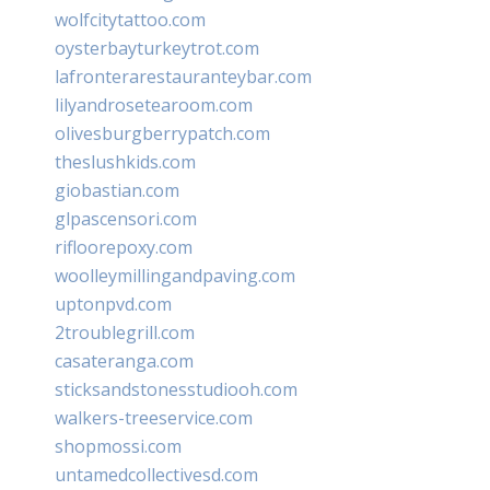
wolfcitytattoo.com
oysterbayturkeytrot.com
lafronterarestauranteybar.com
lilyandrosetearoom.com
olivesburgberrypatch.com
theslushkids.com
giobastian.com
glpascensori.com
rifloorepoxy.com
woolleymillingandpaving.com
uptonpvd.com
2troublegrill.com
casateranga.com
sticksandstonesstudiooh.com
walkers-treeservice.com
shopmossi.com
untamedcollectivesd.com