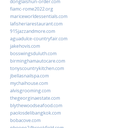
donglaishun-order.com
fiamc-rome2022.org
mariceworldessentials.com
lafisheriarestaurant.com
915jazzandmore.com
aguadulce-countryfair.com
jakehovis.com
bosswingsduluth.com
birminghamautocare.com
tonyscountrykitchen.com
jbellasnailspa.com
mychaihouse.com
alvisgrooming.com
thegeorginaestate.com
blythewoodseafood.com
paolosdelibangkok.com
bobacove.com
phoone24brookfield.com