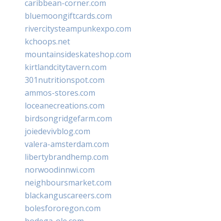
caribbean-corner.com
bluemoongiftcards.com
rivercitysteampunkexpo.com
kchoops.net
mountainsideskateshop.com
kirtlandcitytavern.com
301nutritionspot.com
ammos-stores.com
loceanecreations.com
birdsongridgefarm.com
joiedevivblog.com
valera-amsterdam.com
libertybrandhemp.com
norwoodinnwi.com
neighboursmarket.com
blackanguscareers.com
bolesfororegon.com
bodega-ole.com