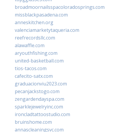
broadmoornailsspacoloradosprings.com
missblackpasadena.com
anneskitchen.org
valenciamarketytaqueria.com
reefrecordsllc.com
alawaffle.com
aryouthfishing.com
united-basketball.com
tios-tacos.com
cafecito-satx.com
graduacionviu2023.com
pecanjackstogo.com
zengardendayspa.com
sparklejewelryinc.com
ironcladtattoostudio.com
bruinshome.com
annascleaningsvc.com