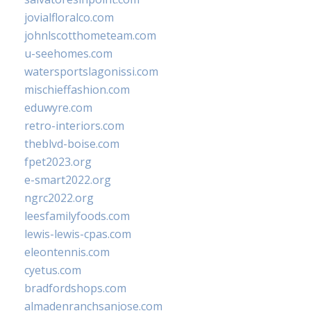
jovialfloralco.com
johnlscotthometeam.com
u-seehomes.com
watersportslagonissi.com
mischieffashion.com
eduwyre.com
retro-interiors.com
theblvd-boise.com
fpet2023.org
e-smart2022.org
ngrc2022.org
leesfamilyfoods.com
lewis-lewis-cpas.com
eleontennis.com
cyetus.com
bradfordshops.com
almadenranchsanjose.com