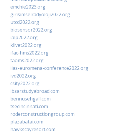
emchie2023.org
girisimselradyoloji2022.org
utcd2022.org
biosensor2022.org
ialp2022.org
klivet2022.org
ifac-hms2022.org
taoms2022.org
iias-euromena-conference2022.org
ivd2022.org
csity2022.org
ibsarstudyabroad.com
bennusehgall.com
tsecincinnati.com
roderconstructiongroup.com
plazabatai.com
hawkscayresort.com