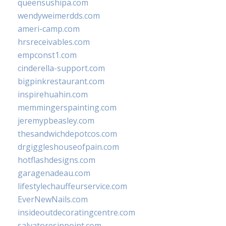
queensushipa.com
wendyweimerdds.com
ameri-camp.com
hrsreceivables.com
empconst1.com
cinderella-support.com
bigpinkrestaurant.com
inspirehuahin.com
memmingerspainting.com
jeremypbeasley.com
thesandwichdepotcos.com
drgiggleshouseofpain.com
hotflashdesigns.com
garagenadeau.com
lifestylechauffeurservice.com
EverNewNails.com
insideoutdecoratingcentre.com
salvatoresinpoint.com