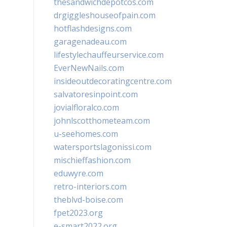
thesandwichdepotcos.com
drgiggleshouseofpain.com
hotflashdesigns.com
garagenadeau.com
lifestylechauffeurservice.com
EverNewNails.com
insideoutdecoratingcentre.com
salvatoresinpoint.com
jovialfloralco.com
johnlscotthometeam.com
u-seehomes.com
watersportslagonissi.com
mischieffashion.com
eduwyre.com
retro-interiors.com
theblvd-boise.com
fpet2023.org
e-smart2022.org