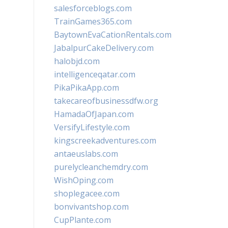
salesforceblogs.com
TrainGames365.com
BaytownEvaCationRentals.com
JabalpurCakeDelivery.com
halobjd.com
intelligenceqatar.com
PikaPikaApp.com
takecareofbusinessdfw.org
HamadaOfJapan.com
VersifyLifestyle.com
kingscreekadventures.com
antaeuslabs.com
purelycleanchemdry.com
WishOping.com
shoplegacee.com
bonvivantshop.com
CupPlante.com