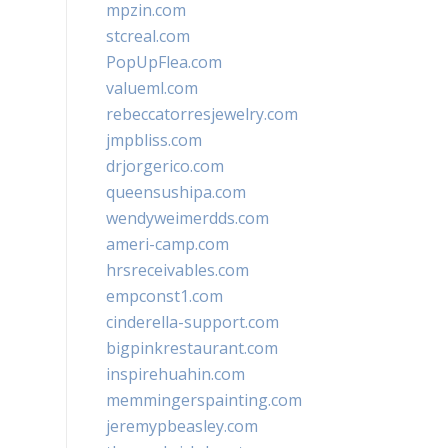
mpzin.com
stcreal.com
PopUpFlea.com
valueml.com
rebeccatorresjewelry.com
jmpbliss.com
drjorgerico.com
queensushipa.com
wendyweimerdds.com
ameri-camp.com
hrsreceivables.com
empconst1.com
cinderella-support.com
bigpinkrestaurant.com
inspirehuahin.com
memmingerspainting.com
jeremypbeasley.com