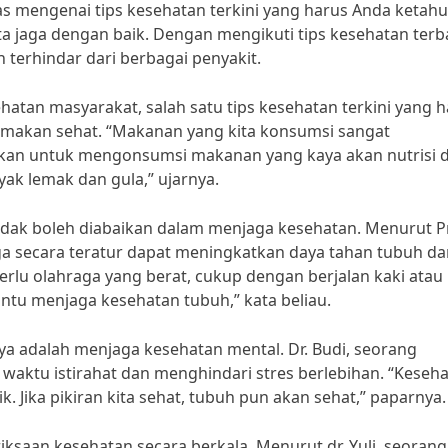
as mengenai tips kesehatan terkini yang harus Anda ketahu
ta jaga dengan baik. Dengan mengikuti tips kesehatan terb
 terhindar dari berbagai penyakit.
ehatan masyarakat, salah satu tips kesehatan terkini yang 
 makan sehat. “Makanan yang kita konsumsi sangat
ikan untuk mengonsumsi makanan yang kaya akan nutrisi 
 lemak dan gula,” ujarnya.
tidak boleh diabaikan dalam menjaga kesehatan. Menurut P
aga secara teratur dapat meningkatkan daya tahan tubuh d
perlu olahraga yang berat, cukup dengan berjalan kaki atau
tu menjaga kesehatan tubuh,” kata beliau.
nya adalah menjaga kesehatan mental. Dr. Budi, seorang
waktu istirahat dan menghindari stres berlebihan. “Keseh
 Jika pikiran kita sehat, tubuh pun akan sehat,” paparnya.
iksaan kesehatan secara berkala. Menurut dr. Yuli, seorang