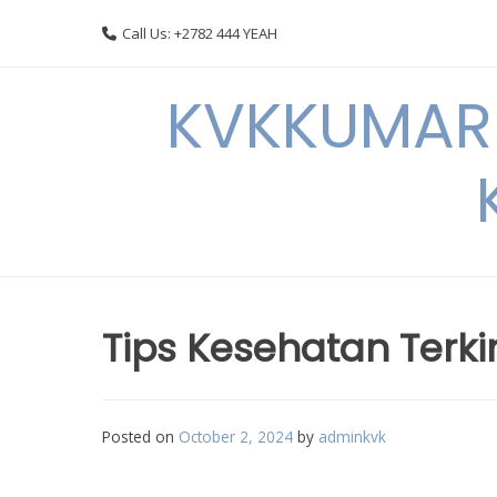
Skip
Call Us: +2782 444 YEAH
to
content
KVKKUMARI 
Tips Kesehatan Terk
Posted on
October 2, 2024
by
adminkvk