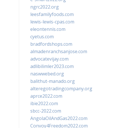
ngrc2022.org
leesfamilyfoods.com
lewis-lewis-cpas.com
eleontennis.com
cyetus.com
bradfordshops.com
almadenranchsanjose.com
advocatevijay.com
adlibilimler2023.com
naswwebed.org
balithut-manado.org
alteregotradingcompany.org
aprce2022.com
ibie2022.com
sbcc-2022.com
AngolaOilAndGas2022.com
Convoy4Freedom2022.com