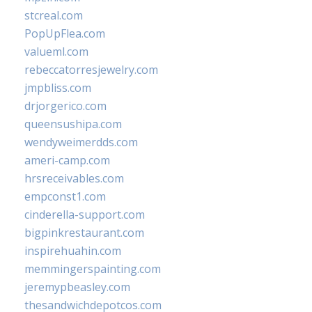
stcreal.com
PopUpFlea.com
valueml.com
rebeccatorresjewelry.com
jmpbliss.com
drjorgerico.com
queensushipa.com
wendyweimerdds.com
ameri-camp.com
hrsreceivables.com
empconst1.com
cinderella-support.com
bigpinkrestaurant.com
inspirehuahin.com
memmingerspainting.com
jeremypbeasley.com
thesandwichdepotcos.com