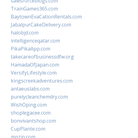
salesforceblogs.com
TrainGames365.com
BaytownEvaCationRentals.com
JabalpurCakeDelivery.com
halobjd.com
intelligenceqatar.com
PikaPikaApp.com
takecareofbusinessdfw.org
HamadaOfJapan.com
VersifyLifestyle.com
kingscreekadventures.com
antaeuslabs.com
purelycleanchemdry.com
WishOping.com
shoplegacee.com
bonvivantshop.com
CupPlante.com
mpzin.com