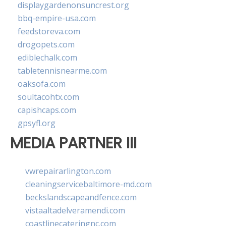
displaygardenonsuncrest.org
bbq-empire-usa.com
feedstoreva.com
drogopets.com
ediblechalk.com
tabletennisnearme.com
oaksofa.com
soultacohtx.com
capishcaps.com
gpsyfl.org
MEDIA PARTNER III
vwrepairarlington.com
cleaningservicebaltimore-md.com
beckslandscapeandfence.com
vistaaltadelveramendi.com
coastlinecateringnc.com