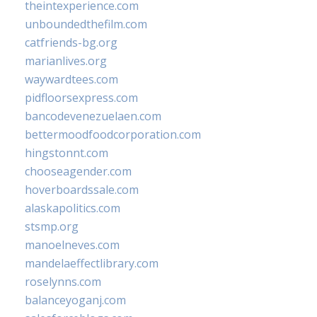
theintexperience.com
unboundedthefilm.com
catfriends-bg.org
marianlives.org
waywardtees.com
pidfloorsexpress.com
bancodevenezuelaen.com
bettermoodfoodcorporation.com
hingstonnt.com
chooseagender.com
hoverboardssale.com
alaskapolitics.com
stsmp.org
manoelneves.com
mandelaeffectlibrary.com
roselynns.com
balanceyoganj.com