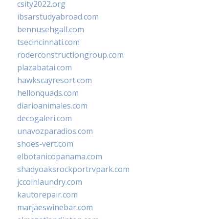
csity2022.org
ibsarstudyabroad.com
bennusehgall.com
tsecincinnati.com
roderconstructiongroup.com
plazabatai.com
hawkscayresort.com
hellonquads.com
diarioanimales.com
decogaleri.com
unavozparadios.com
shoes-vert.com
elbotanicopanama.com
shadyoaksrockportrvpark.com
jccoinlaundry.com
kautorepair.com
marjaeswinebar.com