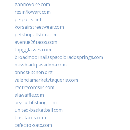
gabriovoice.com
resinflowart.com
p-sports.net
korsairstreetwear.com
petshopallston.com
avenue26tacos.com
topgglasses.com
broadmoornailsspacoloradosprings.com
missblackpasadena.com
anneskitchen.org
valenciamarketytaqueria.com
reefrecordsllc.com
alawaffle.com
aryouthfishing.com
united-basketball.com
tios-tacos.com
cafecito-satx.com