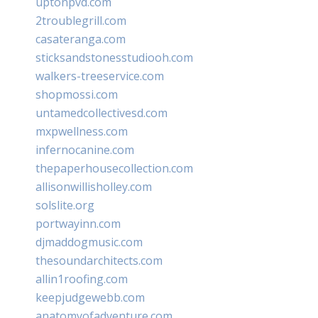
uptonpvd.com
2troublegrill.com
casateranga.com
sticksandstonesstudiooh.com
walkers-treeservice.com
shopmossi.com
untamedcollectivesd.com
mxpwellness.com
infernocanine.com
thepaperhousecollection.com
allisonwillisholley.com
solslite.org
portwayinn.com
djmaddogmusic.com
thesoundarchitects.com
allin1roofing.com
keepjudgewebb.com
anatomyofadventure.com