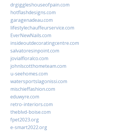
drgiggleshouseofpain.com
hotflashdesigns.com
garagenadeau.com
lifestylechauffeurservice.com
EverNewNails.com
insideoutdecoratingcentre.com
salvatoresinpoint.com
jovialfloralco.com
johnlscotthometeam.com
u-seehomes.com
watersportslagonissi.com
mischieffashion.com
eduwyre.com
retro-interiors.com
theblvd-boise.com
fpet2023.org
e-smart2022.org