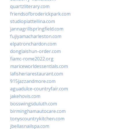
quartzliterary.com
friendsofbroderickpark.com
studiopiattellina.com
jannagrillspringfield.com
fujiyamacharleston.com
elpatronchardon.com
donglaishun-order.com
fiamc-rome2022.org
mariceworldessentials.com
lafisheriarestaurant.com
915jazzandmore.com
aguadulce-countryfair.com
jakehovis.com
bosswingsduluth.com
birminghamautocare.com
tonyscountrykitchen.com
jbellasnailspa.com