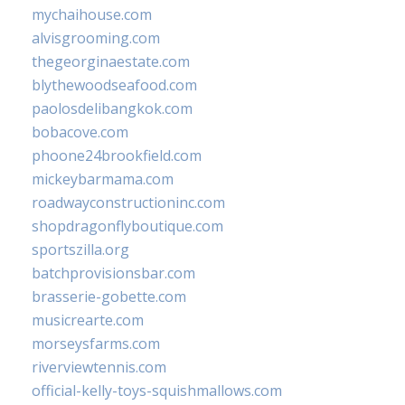
mychaihouse.com
alvisgrooming.com
thegeorginaestate.com
blythewoodseafood.com
paolosdelibangkok.com
bobacove.com
phoone24brookfield.com
mickeybarmama.com
roadwayconstructioninc.com
shopdragonflyboutique.com
sportszilla.org
batchprovisionsbar.com
brasserie-gobette.com
musicrearte.com
morseysfarms.com
riverviewtennis.com
official-kelly-toys-squishmallows.com