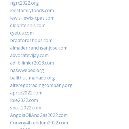
ngrc2022.org
leesfamilyfoods.com
lewis-lewis-cpas.com
eleontennis.com
cyetus.com
bradfordshops.com
almadenranchsanjose.com
advocatevijay.com
adlibilimler2023.com
naswwebed.org
balithut-manado.org
alteregotradingcompany.org
aprce2022.com
ibie2022.com
sbcc-2022.com
AngolaOilAndGas2022.com
Convoy4Freedom2022.com