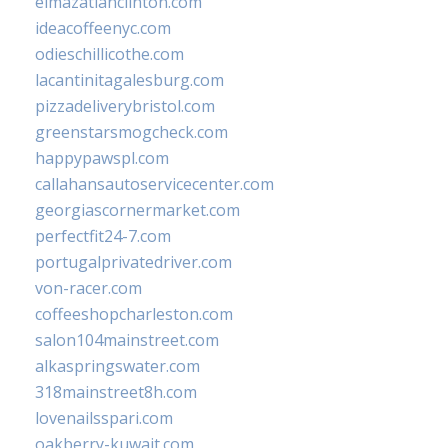
elmazatlanclinton.com
ideacoffeenyc.com
odieschillicothe.com
lacantinitagalesburg.com
pizzadeliverybristol.com
greenstarsmogcheck.com
happypawspl.com
callahansautoservicecenter.com
georgiascornermarket.com
perfectfit24-7.com
portugalprivatedriver.com
von-racer.com
coffeeshopcharleston.com
salon104mainstreet.com
alkaspringswater.com
318mainstreet8h.com
lovenailsspari.com
oakberry-kuwait.com