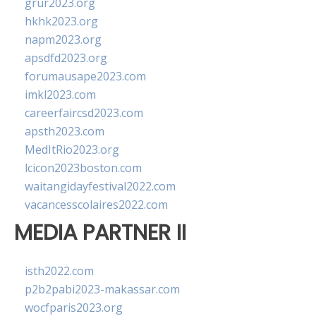
grur2023.org
hkhk2023.org
napm2023.org
apsdfd2023.org
forumausape2023.com
imkl2023.com
careerfaircsd2023.com
apsth2023.com
MedItRio2023.org
lcicon2023boston.com
waitangidayfestival2022.com
vacancesscolaires2022.com
MEDIA PARTNER II
isth2022.com
p2b2pabi2023-makassar.com
wocfparis2023.org