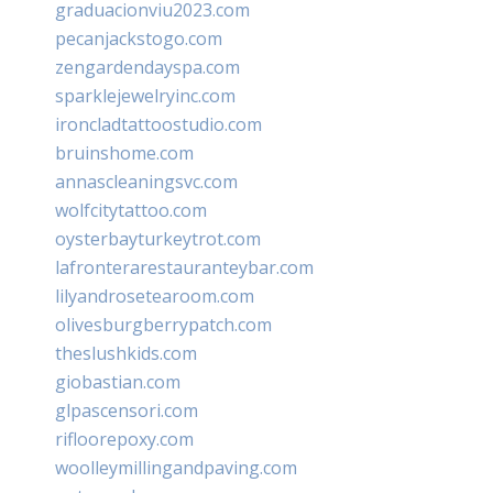
graduacionviu2023.com
pecanjackstogo.com
zengardendayspa.com
sparklejewelryinc.com
ironcladtattoostudio.com
bruinshome.com
annascleaningsvc.com
wolfcitytattoo.com
oysterbayturkeytrot.com
lafronterarestauranteybar.com
lilyandrosetearoom.com
olivesburgberrypatch.com
theslushkids.com
giobastian.com
glpascensori.com
rifloorepoxy.com
woolleymillingandpaving.com