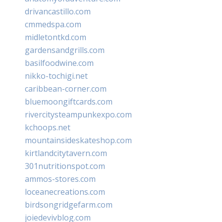
drivancastillo.com
cmmedspa.com
midletontkd.com
gardensandgrills.com
basilfoodwine.com
nikko-tochigi.net
caribbean-corner.com
bluemoongiftcards.com
rivercitysteampunkexpo.com
kchoops.net
mountainsideskateshop.com
kirtlandcitytavern.com
301nutritionspot.com
ammos-stores.com
loceanecreations.com
birdsongridgefarm.com
joiedevivblog.com