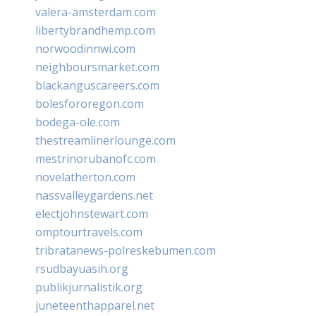
valera-amsterdam.com
libertybrandhemp.com
norwoodinnwi.com
neighboursmarket.com
blackanguscareers.com
bolesfororegon.com
bodega-ole.com
thestreamlinerlounge.com
mestrinorubanofc.com
novelatherton.com
nassvalleygardens.net
electjohnstewart.com
omptourtravels.com
tribratanews-polreskebumen.com
rsudbayuasih.org
publikjurnalistik.org
juneteenthapparel.net